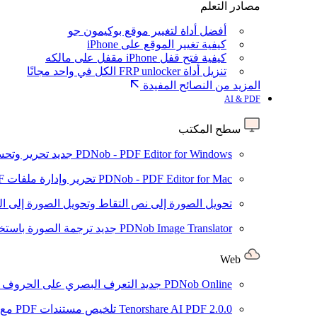
مصادر التعلم
أفضل أداة لتغيير موقع بوكيمون جو
كيفية تغيير الموقع على iPhone
كيفية فتح قفل iPhone مقفل على مالكه
تنزيل أداة FRP unlocker الكل في واحد مجانًا
المزيد من النصائح المفيدة
AI & PDF
سطح المكتب
PDNob - PDF Editor for Windows
جديد
تحرير وتحسين ملفات PDF باستخد
PDNob - PDF Editor for Mac
تحرير وإدارة ملفات PDF باستخدام الذكاء الاصطناعي على نظام macOS
تحويل الصورة إلى نص
التقاط وتحويل الصورة إلى ا
PDNob Image Translator
جديد
ترجمة الصورة باستخدام
Web
PDNob Online
جديد
التعرف البصري على الحروف وتحويل PDF مجانًا ع
2.0.0
Tenorshare AI PDF
تلخيص مستندات PDF مع AI