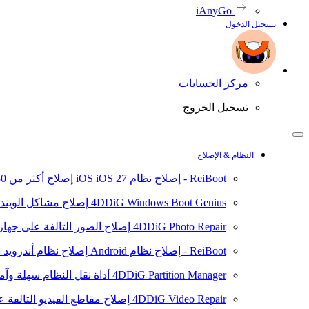
iAnyGo
تسجيل الدخول
مركز الحسابات
تسجيل الخروج
النظام & الإصلاح
ReiBoot - إصلاح نظام iOS
iOS 27
إصلاح أكثر من 150 مشكلة في نظام iOS/iPadOS
4DDiG Windows Boot Genius
إصلاح مشاكل الويند
4DDiG Photo Repair
إصلاح الصور التالفة على جهاز ال
ReiBoot - إصلاح نظام Android
إصلاح نظام أندرويد سهلا
4DDiG Partition Manager
أداة نقل النظام سهلة وآم
4DDiG Video Repair
إصلاح مقاطع الفيديو التالفة على