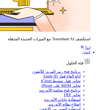
استكشف Tenorshare AI مع الميزات الجديدة المذهلة
ابدأ
الحلول
فئة الحلول
برنامج فتح رمز المرور للآيفون
أداة إلغاء قفل Apple ID
تجاوز قفل تنشيط iCloud
تجاوز MDM على iPhone
برنامج فتح شاشة الأندرويد
تجاوز FRP
استعادة بيانات الأندرويد
إصلاح نظام الأندرويد
استعادة الصور من الايفون