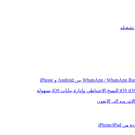
iO
النسخ الاحتياطي وإدارة بيانات iOS بسهولة
اندرويد الى الايفون
iPhone/iP