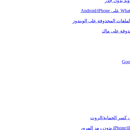
رويد بدون جذر
لملفات المحذوفة على الويندوز
حذوفة على ماك
ن كسر الحماية/الروت