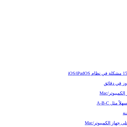
وز في دقائق
كمبيوتر/Mac
ً مثل A-B-C
نة
 جهاز الكمبيوتر/Mac