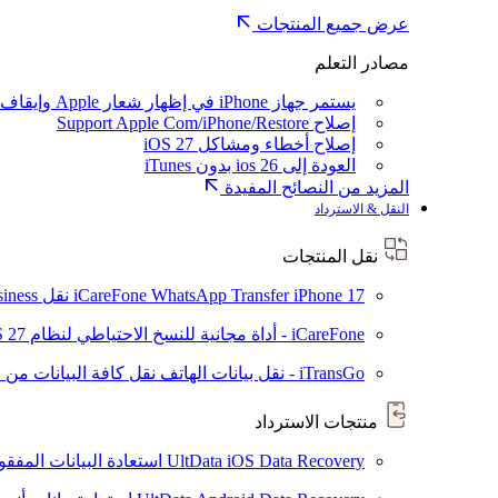
عرض جميع المنتجات
مصادر التعلم
يستمر جهاز iPhone في إظهار شعار Apple وإيقاف تشغيله
إصلاح Support Apple Com/iPhone/Restore
إصلاح أخطاء ومشاكل iOS 27
العودة إلى ios 26 بدون iTunes
المزيد من النصائح المفيدة
النقل & الاسترداد
نقل المنتجات
iPhone 17
iCareFone WhatsApp Transfer
نقل WhatsApp / WhatsApp Business بين Android و iPhone
iCareFone - أداة مجانية للنسخ الاحتياطي لنظام iOS
S 27
iTransGo - نقل بيانات الهاتف
نقل كافة البيانات من ال
منتجات الاسترداد
UltData iOS Data Recovery
استعادة البيانات المفقودة من ad