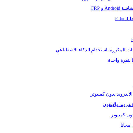
And و FRP
iCl
فات المكررة باستخدام الذكاء الاصطناعي
الاندرويد بدون كمبيوتر
ندرويد والايفون
دون كمبيوتر
 مجانا