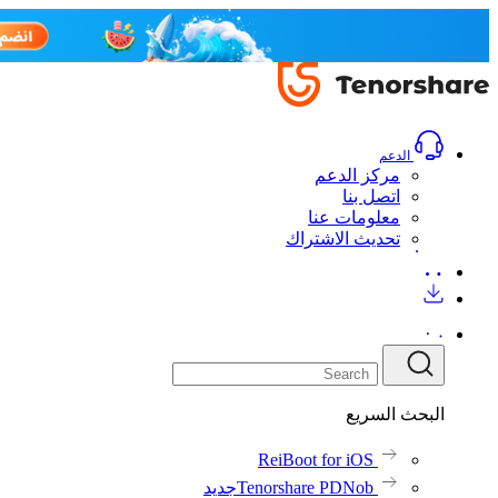
الدعم
مركز الدعم
اتصل بنا
معلومات عنا
تحديث الاشتراك
البحث السريع
ReiBoot for iOS
Tenorshare PDNob
جديد