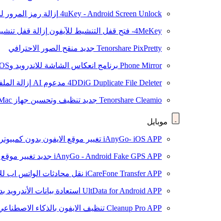
4uKey - Android Screen Unlock
إزالة رمز المرور لشاشة roid
4MeKey- فتح قفل التنشيط للآيفون
إزالة قفل تنشيط oud
Tenorshare PixPretty
جديد
منقح الصور الاحترافي
Phone Mirror
برنامج انعكاس الشاشة للاندرويد وiOS
4DDiG Duplicate File Deleter
مدعوم AI
إزالة المل
Tenorshare Cleamio
جديد
تنظيف وتحسين جهاز Mac بنقرة واحدة
موبايل
iAnyGo- iOS APP
تغيير موقع الايفون بدون كمبيوتر
iAnyGo - Android Fake GPS APP
جديد
تغيير موقع 
iCareFone Transfer APP
نقل محادثات الواتس اب للا
UltData for Android APP
استعادة بيانات الأندرويد ب
Cleanup Pro APP
تنظيف الايفون بالذكاء الاصطناعي