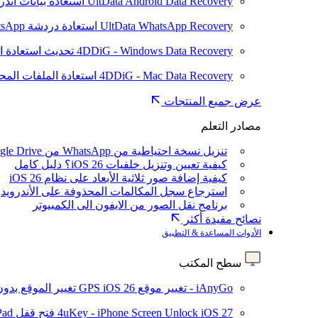
UltData Android Data Recovery
استعادة بيانات أند
UltData WhatsApp Recovery
استعادة دردشة WhatsApp على Android/iPhone
4DDiG - Windows Data Recovery
تحديث
استعادة ا
4DDiG - Mac Data Recovery
استعادة الملفات الم
عرض جميع المنتجات
مصادر التعلم
تنزيل نسخة احتياطية من WhatsApp من Google Drive
كيفية تعيين وتنزيل خلفيات iOS 26؟ دليل كامل
كيفية إضافة صور ثلاثية الأبعاد على نظام iOS 26
استرجاع سجل المكالمات المحذوفة على الأندرويد
برنامج نقل الصور من الايفون الى الكمبيوتر
نصائح مفيدة أكثر
الأدوات المساعدة & التطبيق
سطح المكتب
iAnyGo - تغيير موقع GPS
iOS 26
تغيير الموقع بدو
iOS 27
4uKey - iPhone Screen Unlock
فتح قفل iPhone/iPad بدون رمز المرور