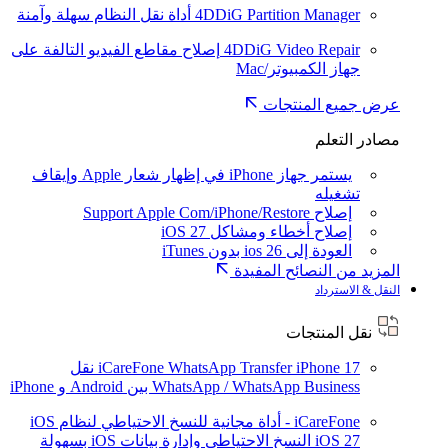
4DDiG Partition Manager
أداة نقل النظام سهلة وآمنة
4DDiG Video Repair
إصلاح مقاطع الفيديو التالفة على
جهاز الكمبيوتر/Mac
عرض جميع المنتجات
مصادر التعلم
يستمر جهاز iPhone في إظهار شعار Apple وإيقاف
تشغيله
إصلاح Support Apple Com/iPhone/Restore
إصلاح أخطاء ومشاكل iOS 27
العودة إلى ios 26 بدون iTunes
المزيد من النصائح المفيدة
النقل & الاسترداد
نقل المنتجات
iPhone 17
iCareFone WhatsApp Transfer
نقل
WhatsApp / WhatsApp Business بين Android و iPhone
iCareFone - أداة مجانية للنسخ الاحتياطي لنظام iOS
iOS 27
النسخ الاحتياطي وإدارة بيانات iOS بسهولة