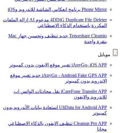
Phone Mirror
برنامج انعكاس الشاشة للاندرويد وiOS
4DDiG Duplicate File Deleter
مدعوم AI
إزالة الملفات
المكررة باستخدام الذكاء الاصطناعي
Tenorshare Cleamio
جديد
تنظيف وتحسين جهاز Mac
بنقرة واحدة
موبايل
iAnyGo- iOS APP
تغيير موقع الايفون بدون كمبيوتر
iAnyGo - Android Fake GPS APP
جديد
تغيير موقع
الاندرويد بدون كمبيوتر
iCareFone Transfer APP
نقل محادثات الواتس اب
للاندرويد والايفون
UltData for Android APP
استعادة بيانات الأندرويد بدون
كمبيوتر
Cleanup Pro APP
تنظيف الايفون بالذكاء الاصطناعي
مجانا