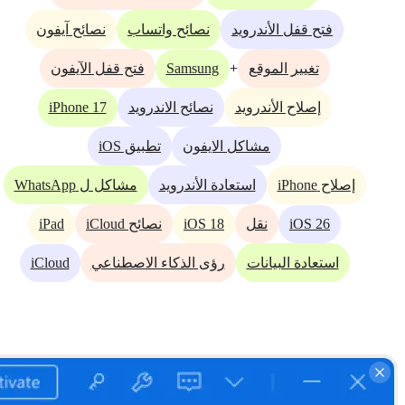
فتح قفل الأندرويد
نصائح واتساب
نصائح آيفون
Samsung
+
تغيير الموقع
فتح قفل الآيفون
iPhone 17
إصلاح الأندرويد
نصائح الاندرويد
مشاكل الايفون
تطبيق iOS
إصلاح iPhone
استعادة الأندرويد
مشاكل ل WhatsApp
iPad
iOS 18
iOS 26
نقل
نصائح iCloud
iCloud
استعادة البيانات
رؤى الذكاء الاصطناعي