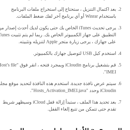
بعد اكتمال التنزيل ، ستحتاج إلى استخراج ملفات البرنامج
باستخدام Winrar أو أي برنامج آخر لفك ضغط الملفات.
يرجى تحديث iTunes الخاص بك حتى يكون لديك أحدث إصدار م
التطبيق على جهاز الكمبيوتر الخاص بك. ربما لم يتم
على جهازك ، يرجى زيارة متجر Apple لتنزيله وتثبيته.
استخدم كبل USB لتوصيل جهازك بالكمبيوتر.
قم بتشغيل برنامج iCloudin وبمجرد فتحه ، انقر فوق " file
IMEI".
سيتم عرض نافذة جديدة. استخدم هذه النافذة لتحديد موقع مجلد
iCloudin وحدد "Hosts_Activation_IMEI.java".
بعد تحديد هذا الملف ، ستبدأ إزالة قفل iCloud وسيظهر شريط
تقدم حتى تتمكن من تتبع إلغاء القفل.