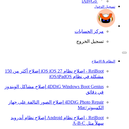
iAnyGo
تسجيل الدخول
مركز الحسابات
تسجيل الخروج
النظام & الإصلاح
ReiBoot - إصلاح نظام iOS
iOS 27
إصلاح أكثر من 150
مشكلة في نظام iOS/iPadOS
4DDiG Windows Boot Genius
إصلاح مشاكل الويندوز
في دقائق
4DDiG Photo Repair
إصلاح الصور التالفة على جهاز
الكمبيوتر/Mac
ReiBoot - إصلاح نظام Android
إصلاح نظام أندرويد
سهلاً مثل A-B-C