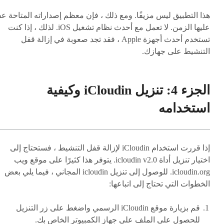
هذا التطبيق ليس مزيفًا. ومع ذلك ، فإن معظم إصداراته المتاحة عف
عليها الزمن. لا تعمل مع أحدث نظام تشغيل iOS. لذلك ، إذا كنت
تستخدم أحدث أجهزة Apple ، فقد تجد صعوبة في إزالة قفل
التنشيط على جهازك.
الجزء 4: تنزيل iCloudin وكيفية
استخدامه
إذا قررت استخدام iCloudin لإزالة قفل التنشيط ، فستحتاج إلى
اختيار تنزيل أداة icloudin v2.0. يتوفر هذا كثيرًا على موقع ويب
icloudin.org. للوصول إلى تنزيل icloudin المجاني ، فيما يلي بعض
الخطوات التي تحتاج إلى اتباعها:
قم بزيارة موقع iCloudin الرسمي واضغط على زر التنزيل
للحصول على الملف على جهاز الكمبيوتر الخاص بك.