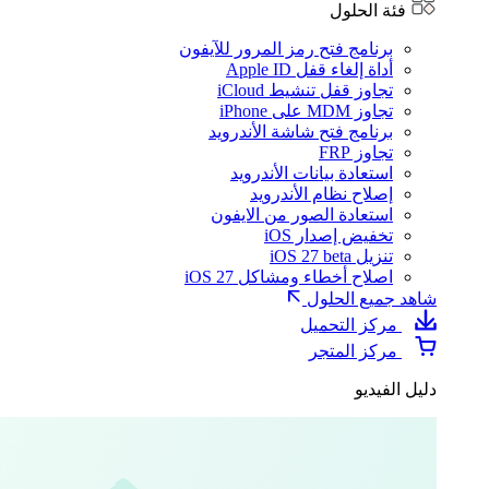
فئة الحلول
برنامج فتح رمز المرور للآيفون
أداة إلغاء قفل Apple ID
تجاوز قفل تنشيط iCloud
تجاوز MDM على iPhone
برنامج فتح شاشة الأندرويد
تجاوز FRP
استعادة بيانات الأندرويد
إصلاح نظام الأندرويد
استعادة الصور من الايفون
تخفيض إصدار iOS
تنزيل iOS 27 beta
اصلاح أخطاء ومشاكل iOS 27
شاهد جميع الحلول
مركز التحميل
مركز المتجر
دليل الفيديو