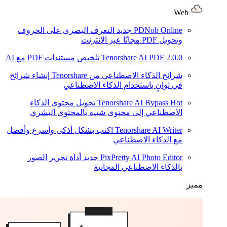
Web
PDNob Online
جديد
التعرف البصري على الحروف
وتحويل PDF مجانًا عبر الإنترنت
2.0.0
Tenorshare AI PDF
تلخيص مستندات PDF مع AI
شرائح الذكاء الاصطناعي من Tenorshare
إنشاء شرائح
في ثوانٍ باستخدام الذكاء الاصطناعي
Hot
Tenorshare AI Bypass
تحويل محتوى الذكاء
الاصطناعي إلى محتوى شبيه بالمحتوى البشري
Tenorshare AI Writer
اكتب بشكل أذكى وأسرع وأفضل
مع الذكاء الاصطناعي
PixPretty AI Photo Editor
جديد
أداة تحرير الصور
بالذكاء الاصطناعي المجانية
مميز