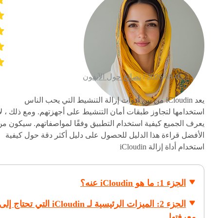
2026-08-05 /
نصائح حول الآيفون
يعد iCloudin من بين أدوات إزالة التنشيط التي يحب الناس
استخدامها لتجاوز طبقات أمان التنشيط على أجهزتهم. ومع ذلك ، لا
يعرف الجميع كيفية استخدام التطبيق وفقًا لمواصفاتهم. سيكون من
الأفضل قراءة هذا الدليل للحصول على دليل أكثر دقة حول كيفية
استخدام أداة إزالة iCloudin
الجزء 1: ما هو iCloudin عنه؟
الجزء 2: الميزات الرئيسية لـ iCloudin التي تحتاج إلى
معرفتها