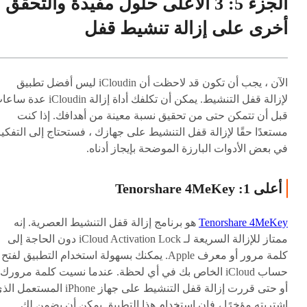
الجزء 5: 3 الأعلى حلول مفيدة والتحقق
أخرى على إزالة تنشيط قفل
الآن ، يجب أن تكون قد لاحظت أن iCloudin ليس أفضل تطبيق
لإزالة قفل التنشيط. يمكن أن تكلفك أداة إزالة iCloudin ع
قبل أن تتمكن حتى من تحقيق نسبة معينة من أهدافك. إذا كنت
مستعدًا حقًا لإزالة قفل التنشيط على جهازك ، فستحتاج إلى التفكي
في بعض الأدوات البارزة الموضحة بإيجاز أدناه.
أعلى 1: Tenorshare 4MeKey
Tenorshare 4MeKey
هو برنامج إزالة قفل التنشيط العصرية. إنه
ممتاز للإزالة السريعة لـ iCloud Activation Lock دون الحاجة إلى
كلمة مرور أو معرف Apple. يمكنك بسهولة استخدام التطبيق لفتح
حساب iCloud الخاص بك في أي لحظة. عندما نسيت كلمة مرورك
أو حتى قررت إزالة قفل التنشيط على جهاز iPhone المستعمل
اشتريته مؤخرًا ، فإن استخدام هذا التطبيق يمكن أن يضمن لك