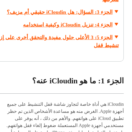
الجزء 3: السؤال: هل iCloudin حقيقي أم مزيف؟
الجزء 4: تنزيل iCloudin وكيفية استخدامه
الجزء 5: 3 الأعلى حلول مفيدة والتحقق أخرى على إز
تنشيط قفل
الجزء 1: ما هو iCloudin عنه؟
iCloudin هي أداة خاصة لتجاوز شاشة قفل التنشيط على جميع
أجهزة Apple. الغرض منه هو مساعدة الأشخاص الذين تم حظر
تطبيق iCloud على هواتفهم. والأهم من ذلك ، أنه يوفر على
مستخدمي أجهزة Apple المستعملة ضغوط إلغاء قفل هواتفهم.