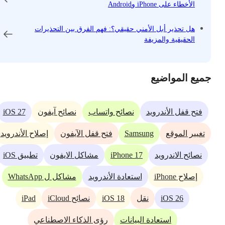
الأخطاء على iPhone وAndroid
هل تحذير أبل الأمني ​​حقيقي؟: فهم الفرق بين التحذيرات
الحقيقية والمزيفة
جميع المواضيع
iOS 27
فتح قفل الأندرويد
نصائح واتساب
نصائح آيفون
Samsung
تغيير الموقع
فتح قفل الآيفون
إصلاح الأندرويد
iPhone 17
نصائح الاندرويد
مشاكل الايفون
تطبيق iOS
إصلاح iPhone
استعادة الأندرويد
مشاكل ل WhatsApp
iPad
iOS 18
iOS 26
نقل
نصائح iCloud
استعادة البيانات
رؤى الذكاء الاصطناعي