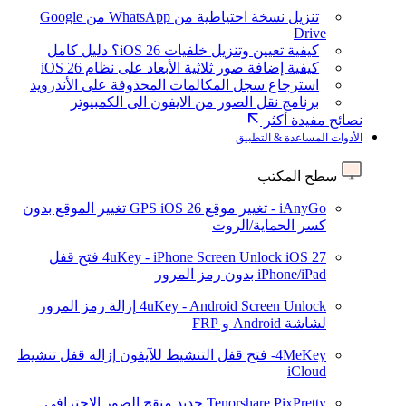
تنزيل نسخة احتياطية من WhatsApp من Google
Drive
كيفية تعيين وتنزيل خلفيات iOS 26؟ دليل كامل
كيفية إضافة صور ثلاثية الأبعاد على نظام iOS 26
استرجاع سجل المكالمات المحذوفة على الأندرويد
برنامج نقل الصور من الايفون الى الكمبيوتر
نصائح مفيدة أكثر
الأدوات المساعدة & التطبيق
سطح المكتب
iAnyGo - تغيير موقع GPS
iOS 26
تغيير الموقع بدون
كسر الحماية/الروت
iOS 27
4uKey - iPhone Screen Unlock
فتح قفل
iPhone/iPad بدون رمز المرور
4uKey - Android Screen Unlock
إزالة رمز المرور
لشاشة Android و FRP
4MeKey- فتح قفل التنشيط للآيفون
إزالة قفل تنشيط
iCloud
Tenorshare PixPretty
جديد
منقح الصور الاحترافي