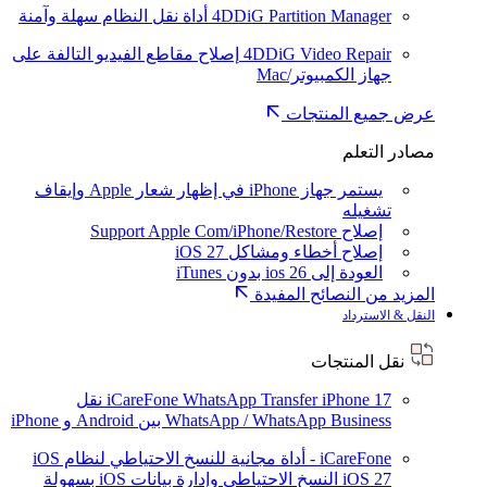
4DDiG Partition Manager
أداة نقل النظام سهلة وآمنة
4DDiG Video Repair
إصلاح مقاطع الفيديو التالفة على
جهاز الكمبيوتر/Mac
عرض جميع المنتجات
مصادر التعلم
يستمر جهاز iPhone في إظهار شعار Apple وإيقاف
تشغيله
إصلاح Support Apple Com/iPhone/Restore
إصلاح أخطاء ومشاكل iOS 27
العودة إلى ios 26 بدون iTunes
المزيد من النصائح المفيدة
النقل & الاسترداد
نقل المنتجات
iPhone 17
iCareFone WhatsApp Transfer
نقل
WhatsApp / WhatsApp Business بين Android و iPhone
iCareFone - أداة مجانية للنسخ الاحتياطي لنظام iOS
iOS 27
النسخ الاحتياطي وإدارة بيانات iOS بسهولة