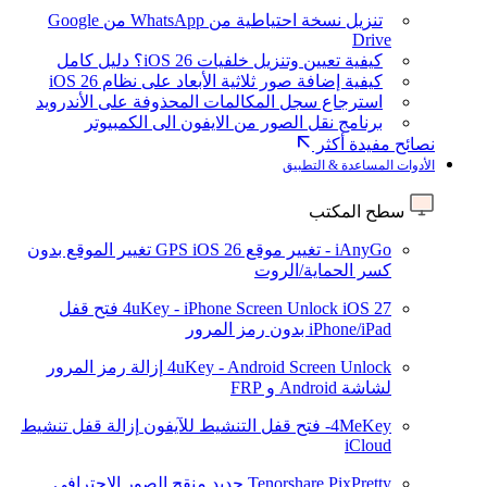
تنزيل نسخة احتياطية من WhatsApp من Google
Drive
كيفية تعيين وتنزيل خلفيات iOS 26؟ دليل كامل
كيفية إضافة صور ثلاثية الأبعاد على نظام iOS 26
استرجاع سجل المكالمات المحذوفة على الأندرويد
برنامج نقل الصور من الايفون الى الكمبيوتر
نصائح مفيدة أكثر
الأدوات المساعدة & التطبيق
سطح المكتب
iAnyGo - تغيير موقع GPS
iOS 26
تغيير الموقع بدون
كسر الحماية/الروت
iOS 27
4uKey - iPhone Screen Unlock
فتح قفل
iPhone/iPad بدون رمز المرور
4uKey - Android Screen Unlock
إزالة رمز المرور
لشاشة Android و FRP
4MeKey- فتح قفل التنشيط للآيفون
إزالة قفل تنشيط
iCloud
Tenorshare PixPretty
جديد
منقح الصور الاحترافي