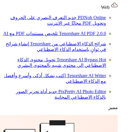
Web
PDNob Online
جديد
التعرف البصري على الحروف
وتحويل PDF مجانًا عبر الإنترنت
2.0.0
Tenorshare AI PDF
تلخيص مستندات PDF مع AI
شرائح الذكاء الاصطناعي من Tenorshare
إنشاء شرائح
في ثوانٍ باستخدام الذكاء الاصطناعي
Hot
Tenorshare AI Bypass
تحويل محتوى الذكاء
الاصطناعي إلى محتوى شبيه بالمحتوى البشري
Tenorshare AI Writer
اكتب بشكل أذكى وأسرع وأفضل
مع الذكاء الاصطناعي
PixPretty AI Photo Editor
جديد
أداة تحرير الصور
بالذكاء الاصطناعي المجانية
مميز