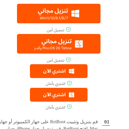
قم بتنزيل وتثبيت ReiBoot على جهاز الكمبيوتر أو جها
Mac. افتح ReiBoot. قم بتوصيل جهاز iPhone بجهاز