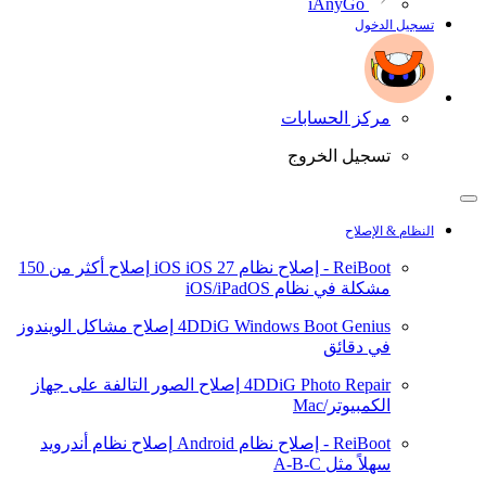
iAnyGo
تسجيل الدخول
مركز الحسابات
تسجيل الخروج
النظام & الإصلاح
ReiBoot - إصلاح نظام iOS
iOS 27
إصلاح أكثر من 150
مشكلة في نظام iOS/iPadOS
4DDiG Windows Boot Genius
إصلاح مشاكل الويندوز
في دقائق
4DDiG Photo Repair
إصلاح الصور التالفة على جهاز
الكمبيوتر/Mac
ReiBoot - إصلاح نظام Android
إصلاح نظام أندرويد
سهلاً مثل A-B-C