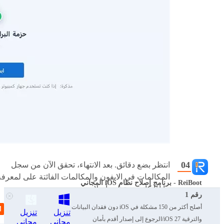
انتظر بضع دقائق. بعد الانتهاء، تحقق الآن من سجل
المكالمات في الايفون والمكالمات الفائتة على لمعرفة
ReiBoot - برنامج إصلاح نظام iOS المجاني
ما إذا كانت ستظهر أم لا.
رقم 1
أصلح أكثر من 150 مشكلة في iOS دون فقدان البيانات
تنزيل
تنزيل
والترقية iOS 27/الرجوع إلى إصدار أقدم بأمان
مجاني
مجاني