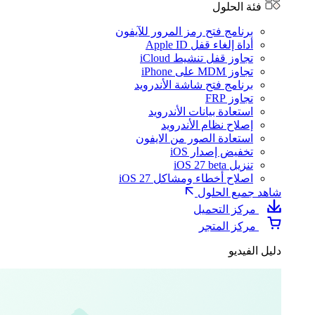
فئة الحلول
برنامج فتح رمز المرور للآيفون
أداة إلغاء قفل Apple ID
تجاوز قفل تنشيط iCloud
تجاوز MDM على iPhone
برنامج فتح شاشة الأندرويد
تجاوز FRP
استعادة بيانات الأندرويد
إصلاح نظام الأندرويد
استعادة الصور من الايفون
تخفيض إصدار iOS
تنزيل iOS 27 beta
اصلاح أخطاء ومشاكل iOS 27
شاهد جميع الحلول
مركز التحميل
مركز المتجر
دليل الفيديو