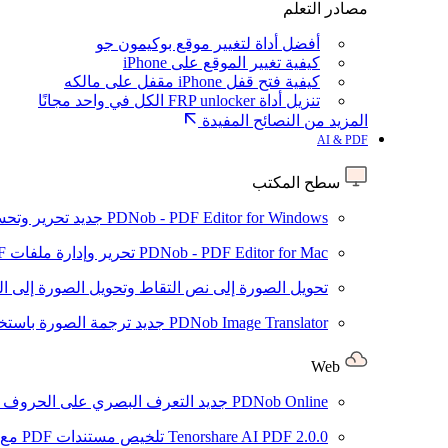
مصادر التعلم
أفضل أداة لتغيير موقع بوكيمون جو
كيفية تغيير الموقع على iPhone
كيفية فتح قفل iPhone مقفل على مالكه
تنزيل أداة FRP unlocker الكل في واحد مجانًا
المزيد من النصائح المفيدة
AI & PDF
سطح المكتب
PDNob - PDF Editor for Windows
جديد
تحرير وتحسين ملفات PDF باستخد
PDNob - PDF Editor for Mac
تحرير وإدارة ملفات PDF باستخدام الذكاء الاصطناعي على نظام macOS
تحويل الصورة إلى نص
التقاط وتحويل الصورة إلى ا
PDNob Image Translator
جديد
ترجمة الصورة باستخدام
Web
PDNob Online
جديد
التعرف البصري على الحروف وتحويل PDF مجانًا ع
2.0.0
Tenorshare AI PDF
تلخيص مستندات PDF مع AI