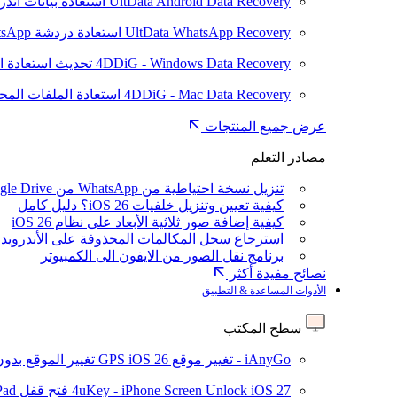
UltData Android Data Recovery
استعادة بيانات أند
UltData WhatsApp Recovery
استعادة دردشة WhatsApp على Android/iPhone
4DDiG - Windows Data Recovery
تحديث
استعادة ا
4DDiG - Mac Data Recovery
استعادة الملفات الم
عرض جميع المنتجات
مصادر التعلم
تنزيل نسخة احتياطية من WhatsApp من Google Drive
كيفية تعيين وتنزيل خلفيات iOS 26؟ دليل كامل
كيفية إضافة صور ثلاثية الأبعاد على نظام iOS 26
استرجاع سجل المكالمات المحذوفة على الأندرويد
برنامج نقل الصور من الايفون الى الكمبيوتر
نصائح مفيدة أكثر
الأدوات المساعدة & التطبيق
سطح المكتب
iAnyGo - تغيير موقع GPS
iOS 26
تغيير الموقع بدو
iOS 27
4uKey - iPhone Screen Unlock
فتح قفل iPhone/iPad بدون رمز المرور