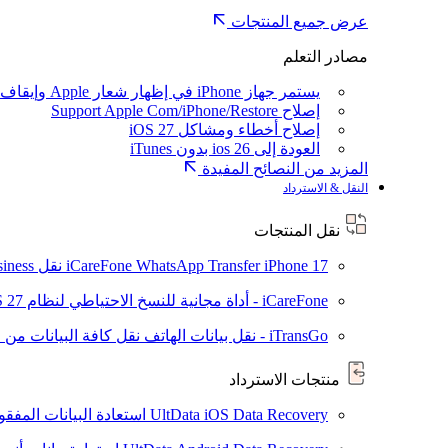
عرض جميع المنتجات
مصادر التعلم
يستمر جهاز iPhone في إظهار شعار Apple وإيقاف تشغيله
إصلاح Support Apple Com/iPhone/Restore
إصلاح أخطاء ومشاكل iOS 27
العودة إلى ios 26 بدون iTunes
المزيد من النصائح المفيدة
النقل & الاسترداد
نقل المنتجات
iPhone 17
iCareFone WhatsApp Transfer
نقل WhatsApp / WhatsApp Business بين Android و iPhone
iCareFone - أداة مجانية للنسخ الاحتياطي لنظام iOS
S 27
iTransGo - نقل بيانات الهاتف
نقل كافة البيانات من ال
منتجات الاسترداد
UltData iOS Data Recovery
استعادة البيانات المفقودة من ad