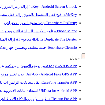
4uKey - Android Screen Unlock
إزالة رمز المرور لشاشة roid
4MeKey- فتح قفل التنشيط للآيفون
إزالة قفل تنشيط oud
Tenorshare PixPretty
جديد
منقح الصور الاحترافي
Phone Mirror
برنامج انعكاس الشاشة للاندرويد وiOS
4DDiG Duplicate File Deleter
مدعوم AI
إزالة المل
Tenorshare Cleamio
جديد
تنظيف وتحسين جهاز Mac بنقرة واحدة
موبايل
iAnyGo- iOS APP
تغيير موقع الايفون بدون كمبيوتر
iAnyGo - Android Fake GPS APP
جديد
تغيير موقع 
iCareFone Transfer APP
نقل محادثات الواتس اب للا
UltData for Android APP
استعادة بيانات الأندرويد ب
Cleanup Pro APP
تنظيف الايفون بالذكاء الاصطناعي