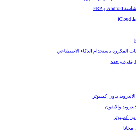
And و FRP
iCl
فات المكررة باستخدام الذكاء الاصطناعي
الاندرويد بدون كمبيوتر
ندرويد والايفون
دون كمبيوتر
 مجانا