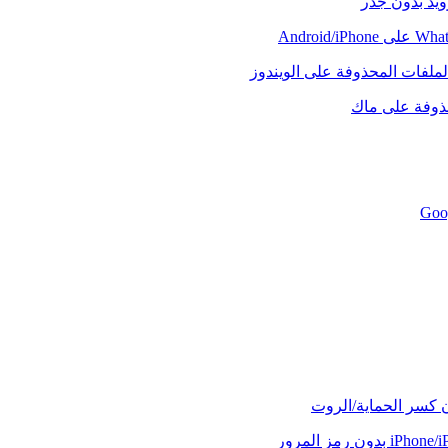
رويد بدون جذر
لملفات المحذوفة على الويندوز
حذوفة على ماك
ن كسر الحماية/الروت