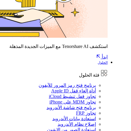
استكشف Tenorshare AI مع الميزات الجديدة المذهلة
ابدأ
الحلول
فئة الحلول
برنامج فتح رمز المرور للآيفون
أداة إلغاء قفل Apple ID
تجاوز قفل تنشيط iCloud
تجاوز MDM على iPhone
برنامج فتح شاشة الأندرويد
تجاوز FRP
استعادة بيانات الأندرويد
إصلاح نظام الأندرويد
استعادة الصور من الايفون