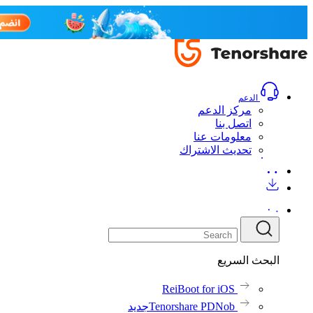
الدعم
مركز الدعم
اتصل بنا
معلومات عنا
تحديث الاشتراك
البحث السريع
ReiBoot for iOS
Tenorshare PDNob
جديد