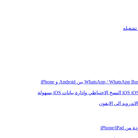
iO
النسخ الاحتياطي وإدارة بيانات iOS بسهولة
اندرويد الى الايفون
iPhone/iP