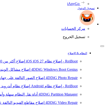
iAnyGo
تسجيل الدخول
مركز الحسابات
تسجيل الخروج
النظام & الإصلاح
ReiBoot - إصلاح نظام iOS
iOS 27
إصلاح أكثر من 150 مشكلة في نظام iOS/iPadOS
4DDiG Windows Boot Genius
إصلاح مشاكل الويند
4DDiG Photo Repair
إصلاح الصور التالفة على جهاز ال
ReiBoot - إصلاح نظام Android
إصلاح نظام أندرويد سهلا
4DDiG Partition Manager
أداة نقل النظام سهلة وآم
4DDiG Video Repair
إصلاح مقاطع الفيديو التالفة على