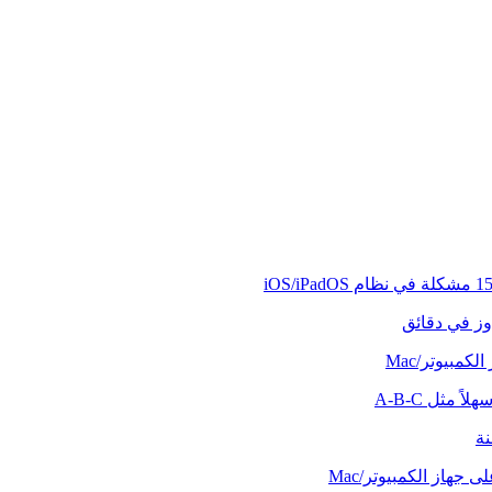
وز في دقائق
كمبيوتر/Mac
ً مثل A-B-C
نة
 جهاز الكمبيوتر/Mac