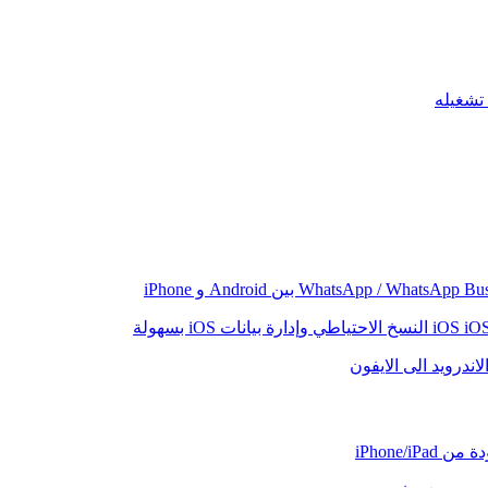
iO
النسخ الاحتياطي وإدارة بيانات iOS بسهولة
اندرويد الى الايفون
iPhone/iP