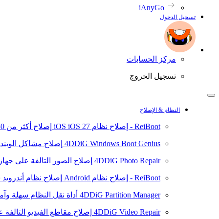
iAnyGo
تسجيل الدخول
مركز الحسابات
تسجيل الخروج
النظام & الإصلاح
ReiBoot - إصلاح نظام iOS
iOS 27
إصلاح أكثر من 150 مشكلة في نظام iOS/iPadOS
4DDiG Windows Boot Genius
إصلاح مشاكل الويند
4DDiG Photo Repair
إصلاح الصور التالفة على جهاز ال
ReiBoot - إصلاح نظام Android
إصلاح نظام أندرويد سهلا
4DDiG Partition Manager
أداة نقل النظام سهلة وآم
4DDiG Video Repair
إصلاح مقاطع الفيديو التالفة على