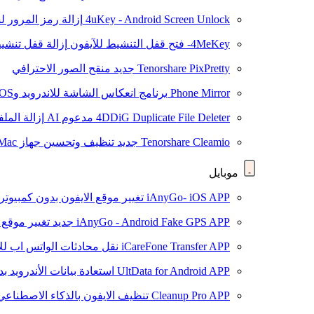
4uKey - Android Screen Unlock
إزالة رمز المرور لشاشة roid
4MeKey- فتح قفل التنشيط للآيفون
إزالة قفل تنشيط oud
Tenorshare PixPretty
جديد
منقح الصور الاحترافي
Phone Mirror
برنامج انعكاس الشاشة للاندرويد وiOS
4DDiG Duplicate File Deleter
مدعوم AI
إزالة المل
Tenorshare Cleamio
جديد
تنظيف وتحسين جهاز Mac بنقرة واحدة
موبايل
iAnyGo- iOS APP
تغيير موقع الايفون بدون كمبيوتر
iAnyGo - Android Fake GPS APP
جديد
تغيير موقع 
iCareFone Transfer APP
نقل محادثات الواتس اب للا
UltData for Android APP
استعادة بيانات الأندرويد ب
Cleanup Pro APP
تنظيف الايفون بالذكاء الاصطناعي