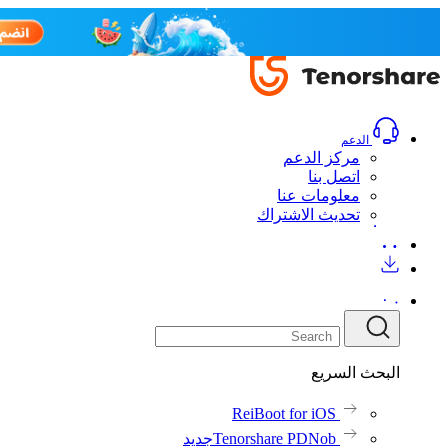
الدعم
مركز الدعم
اتصل بنا
معلومات عنا
تحديث الاشتراك
البحث السريع
ReiBoot for iOS
Tenorshare PDNob
جديد