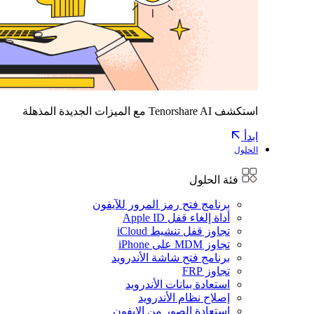
استكشف Tenorshare AI مع الميزات الجديدة المذهلة
ابدأ
الحلول
فئة الحلول
برنامج فتح رمز المرور للآيفون
أداة إلغاء قفل Apple ID
تجاوز قفل تنشيط iCloud
تجاوز MDM على iPhone
برنامج فتح شاشة الأندرويد
تجاوز FRP
استعادة بيانات الأندرويد
إصلاح نظام الأندرويد
استعادة الصور من الايفون