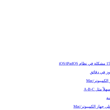
وز في دقائق
كمبيوتر/Mac
ً مثل A-B-C
نة
 جهاز الكمبيوتر/Mac