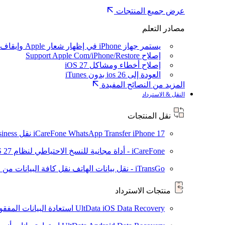
عرض جميع المنتجات
مصادر التعلم
يستمر جهاز iPhone في إظهار شعار Apple وإيقاف تشغيله
إصلاح Support Apple Com/iPhone/Restore
إصلاح أخطاء ومشاكل iOS 27
العودة إلى ios 26 بدون iTunes
المزيد من النصائح المفيدة
النقل & الاسترداد
نقل المنتجات
iPhone 17
iCareFone WhatsApp Transfer
نقل WhatsApp / WhatsApp Business بين Android و iPhone
iCareFone - أداة مجانية للنسخ الاحتياطي لنظام iOS
S 27
iTransGo - نقل بيانات الهاتف
نقل كافة البيانات من ال
منتجات الاسترداد
UltData iOS Data Recovery
استعادة البيانات المفقودة من ad