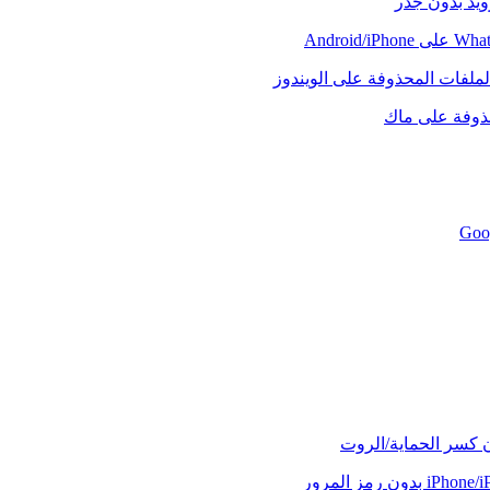
رويد بدون جذر
لملفات المحذوفة على الويندوز
حذوفة على ماك
ن كسر الحماية/الروت