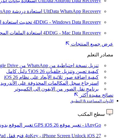
UltData Android Data Recovery
استعادة بيانات أند
UltData WhatsApp Recovery
استعادة دردشة WhatsApp على Android/iPhone
4DDiG - Windows Data Recovery
تحديث
استعادة ا
4DDiG - Mac Data Recovery
استعادة الملفات الم
عرض جميع المنتجات
مصادر التعلم
تنزيل نسخة احتياطية من WhatsApp من Google Drive
كيفية تعيين وتنزيل خلفيات iOS 26؟ دليل كامل
كيفية إضافة صور ثلاثية الأبعاد على نظام iOS 26
استرجاع سجل المكالمات المحذوفة على الأندرويد
برنامج نقل الصور من الايفون الى الكمبيوتر
نصائح مفيدة أكثر
الأدوات المساعدة & التطبيق
سطح المكتب
iAnyGo - تغيير موقع GPS
iOS 26
تغيير الموقع بدو
iOS 27
4uKey - iPhone Screen Unlock
فتح قفل iPhone/iPad بدون رمز المرور