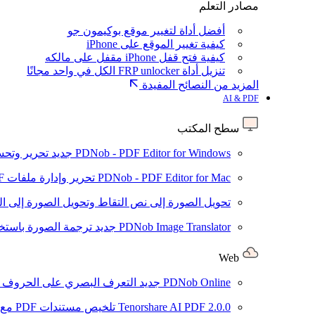
مصادر التعلم
أفضل أداة لتغيير موقع بوكيمون جو
كيفية تغيير الموقع على iPhone
كيفية فتح قفل iPhone مقفل على مالكه
تنزيل أداة FRP unlocker الكل في واحد مجانًا
المزيد من النصائح المفيدة
AI & PDF
سطح المكتب
PDNob - PDF Editor for Windows
جديد
تحرير وتحسين ملفات PDF باستخد
PDNob - PDF Editor for Mac
تحرير وإدارة ملفات PDF باستخدام الذكاء الاصطناعي على نظام macOS
تحويل الصورة إلى نص
التقاط وتحويل الصورة إلى ا
PDNob Image Translator
جديد
ترجمة الصورة باستخدام
Web
PDNob Online
جديد
التعرف البصري على الحروف وتحويل PDF مجانًا ع
2.0.0
Tenorshare AI PDF
تلخيص مستندات PDF مع AI