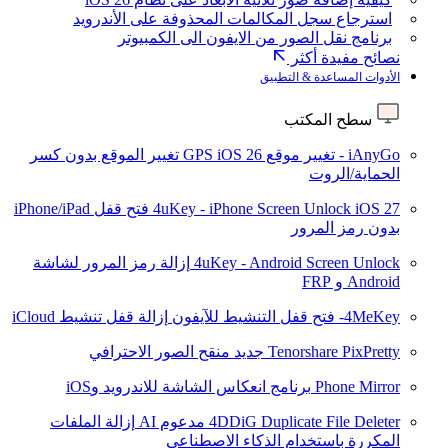
استرجاع سجل المكالمات المحذوفة على الأندرويد
برنامج نقل الصور من الايفون الى الكمبيوتر
نصائح مفيدة أكثر
الأدوات المساعدة & التطبيق
سطح المكتب
iAnyGo - تغيير موقع GPS
iOS 26
تغيير الموقع بدون كسر
الحماية/الروت
iOS 27
4uKey - iPhone Screen Unlock
فتح قفل iPhone/iPad
بدون رمز المرور
4uKey - Android Screen Unlock
إزالة رمز المرور لشاشة
Android و FRP
4MeKey- فتح قفل التنشيط للآيفون
إزالة قفل تنشيط iCloud
Tenorshare PixPretty
جديد
منقح الصور الاحترافي
Phone Mirror
برنامج انعكاس الشاشة للاندرويد وiOS
4DDiG Duplicate File Deleter
مدعوم AI
إزالة الملفات
المكررة باستخدام الذكاء الاصطناعي