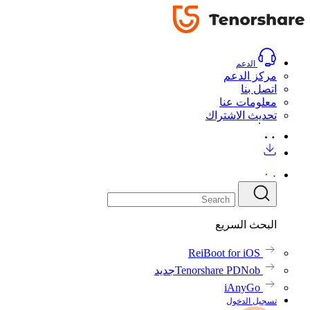
الدليل
الدليل
تحميل
اشتري الآن
تحميل
اشتري
الآن
الدعم
مركز الدعم
اتصل بنا
معلومات عنا
تحديث الاشتراك
البحث السريع
ReiBoot for iOS
Tenorshare PDNob
جديد
iAnyGo
تسجيل الدخول