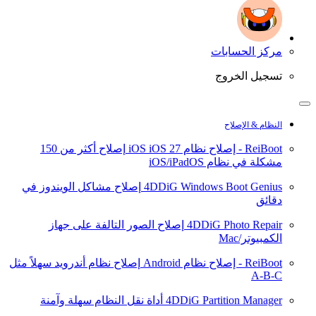
مركز الحسابات
تسجيل الخروج
النظام & الإصلاح
ReiBoot - إصلاح نظام iOS
iOS 27
إصلاح أكثر من 150
مشكلة في نظام iOS/iPadOS
4DDiG Windows Boot Genius
إصلاح مشاكل الويندوز في
دقائق
4DDiG Photo Repair
إصلاح الصور التالفة على جهاز
الكمبيوتر/Mac
ReiBoot - إصلاح نظام Android
إصلاح نظام أندرويد سهلاً مثل
A-B-C
4DDiG Partition Manager
أداة نقل النظام سهلة وآمنة