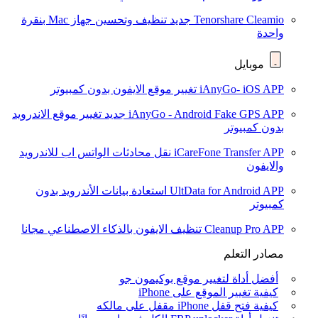
Tenorshare Cleamio
جديد
تنظيف وتحسين جهاز Mac بنقرة
واحدة
موبايل
iAnyGo- iOS APP
تغيير موقع الايفون بدون كمبيوتر
iAnyGo - Android Fake GPS APP
جديد
تغيير موقع الاندرويد
بدون كمبيوتر
iCareFone Transfer APP
نقل محادثات الواتس اب للاندرويد
والايفون
UltData for Android APP
استعادة بيانات الأندرويد بدون
كمبيوتر
Cleanup Pro APP
تنظيف الايفون بالذكاء الاصطناعي مجانا
مصادر التعلم
أفضل أداة لتغيير موقع بوكيمون جو
كيفية تغيير الموقع على iPhone
كيفية فتح قفل iPhone مقفل على مالكه