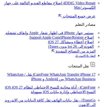
4DDiG Video Repair
إصلاح مقاطع الفيديو التالفة على جهاز
الكمبيوتر/Mac
عرض جميع المنتجات
مصادر التعلم
يستمر جهاز iPhone في إظهار شعار Apple وإيقاف تشغيله
إصلاح Support Apple Com/iPhone/Restore
إصلاح أخطاء ومشاكل iOS 27
العودة إلى ios 26 بدون iTunes
المزيد من النصائح المفيدة
النقل & الاسترداد
نقل المنتجات
iPhone 17
iCareFone WhatsApp Transfer
نقل WhatsApp /
WhatsApp Business بين Android و iPhone
iCareFone - أداة مجانية للنسخ الاحتياطي لنظام iOS
iOS 27
النسخ الاحتياطي وإدارة بيانات iOS بسهولة
iTransGo - نقل بيانات الهاتف
نقل كافة البيانات من الاندرويد
الى الايفون