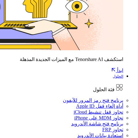
استكشف Tenorshare AI مع الميزات الجديدة المذهلة
ابدأ
الحلول
فئة الحلول
برنامج فتح رمز المرور للآيفون
أداة إلغاء قفل Apple ID
تجاوز قفل تنشيط iCloud
تجاوز MDM على iPhone
برنامج فتح شاشة الأندرويد
تجاوز FRP
استعادة بيانات الأندرويد