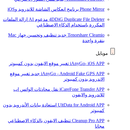
Phone Mirror
برنامج انعكاس الشاشة للاندرويد وiOS
4DDiG Duplicate File Deleter
مدعوم AI
إزالة الملفات
المكررة باستخدام الذكاء الاصطناعي
Tenorshare Cleamio
جديد
تنظيف وتحسين جهاز Mac
بنقرة واحدة
موبايل
iAnyGo- iOS APP
تغيير موقع الايفون بدون كمبيوتر
iAnyGo - Android Fake GPS APP
جديد
تغيير موقع
الاندرويد بدون كمبيوتر
iCareFone Transfer APP
نقل محادثات الواتس اب
للاندرويد والايفون
UltData for Android APP
استعادة بيانات الأندرويد بدون
كمبيوتر
Cleanup Pro APP
تنظيف الايفون بالذكاء الاصطناعي
مجانا