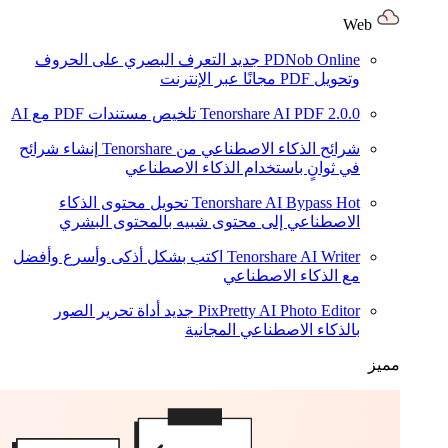
Web
PDNob Online
جديد
التعرف البصري على الحروف
وتحويل PDF مجانًا عبر الإنترنت
2.0.0
Tenorshare AI PDF
تلخيص مستندات PDF مع AI
شرائح الذكاء الاصطناعي من Tenorshare
إنشاء شرائح
في ثوانٍ باستخدام الذكاء الاصطناعي
Hot
Tenorshare AI Bypass
تحويل محتوى الذكاء
الاصطناعي إلى محتوى شبيه بالمحتوى البشري
Tenorshare AI Writer
اكتب بشكل أذكى وأسرع وأفضل
مع الذكاء الاصطناعي
PixPretty AI Photo Editor
جديد
أداة تحرير الصور
بالذكاء الاصطناعي المجانية
مميز