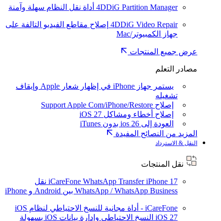
4DDiG Partition Manager
أداة نقل النظام سهلة وآمنة
4DDiG Video Repair
إصلاح مقاطع الفيديو التالفة على
جهاز الكمبيوتر/Mac
عرض جميع المنتجات
مصادر التعلم
يستمر جهاز iPhone في إظهار شعار Apple وإيقاف
تشغيله
إصلاح Support Apple Com/iPhone/Restore
إصلاح أخطاء ومشاكل iOS 27
العودة إلى ios 26 بدون iTunes
المزيد من النصائح المفيدة
النقل & الاسترداد
نقل المنتجات
iPhone 17
iCareFone WhatsApp Transfer
نقل
WhatsApp / WhatsApp Business بين Android و iPhone
iCareFone - أداة مجانية للنسخ الاحتياطي لنظام iOS
iOS 27
النسخ الاحتياطي وإدارة بيانات iOS بسهولة