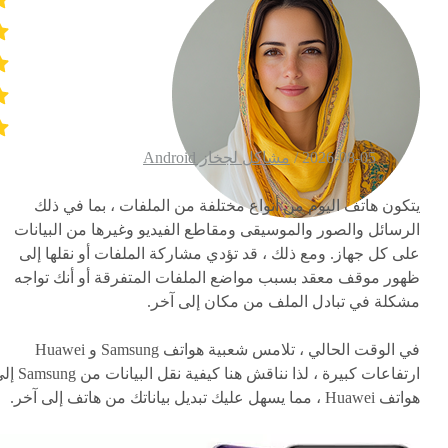
2026-08-05 /
مشاكل لجخاز Android
يتكون هاتف اليوم من أنواع مختلفة من الملفات ، بما في ذلك
الرسائل والصور والموسيقى ومقاطع الفيديو وغيرها من البيانات
على كل جهاز. ومع ذلك ، قد تؤدي مشاركة الملفات أو نقلها إلى
ظهور موقف معقد بسبب مواضع الملفات المتفرقة أو أنك تواجه
مشكلة في تبادل الملف من مكان إلى آخر.
في الوقت الحالي ، تلامس شعبية هواتف Samsung و Huawei
ارتفاعات كبيرة ، لذا نناقش هنا كيفية نقل البي
هواتف Huawei ، مما يسهل عليك تبديل بياناتك من هاتف إلى آخر.