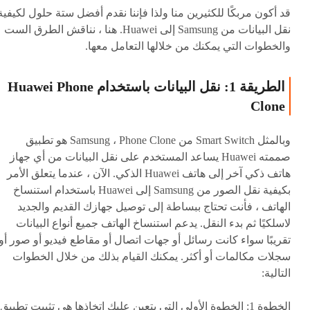
قد أكون مربكًا للكثيرين منا ولذا فإننا نقدم أفضل ستة حلول لكيفية
نقل البيانات من Samsung إلى Huawei. هنا ، نناقش الطرق الست
والخطوات التي يمكنك من خلالها التعامل معها.
الطريقة 1: نقل البيانات باستخدام Huawei Phone
Clone
وبالمثل Smart Switch من Samsung ، Phone Clone هو تطبيق
صممته Huawei يساعد المستخدم على نقل البيانات من أي جهاز
هاتف ذكي آخر إلى هاتف Huawei الذكي. الآن ، عندما يتعلق الأمر
بكيفية نقل الصور من Samsung إلى Huawei باستخدام استنساخ
الهاتف ، فأنت تحتاج ببساطة إلى توصيل جهازك القديم والجديد
لاسلكيًا ثم بدء النقل. يدعم استنساخ الهاتف جميع أنواع البيانات
تقريبًا سواء كانت رسائل أو جهات اتصال أو مقاطع فيديو أو صور أو
سجلات مكالمات أو أكثر. يمكنك القيام بذلك من خلال الخطوات
التالية:
الخطوة 1:
الخطوة الأولى التي يتعين عليك اتخاذها هي تثبيت تطبيق