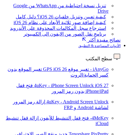
تنزيل نسخة احتياطية من WhatsApp من Google
Drive
كيفية تعيين وتنزيل خلفيات iOS 26؟ دليل كامل
كيفية إضافة صور ثلاثية الأبعاد على نظام iOS 26
استرجاع سجل المكالمات المحذوفة على الأندرويد
برنامج نقل الصور من الايفون الى الكمبيوتر
نصائح مفيدة أكثر
الأدوات المساعدة & التطبيق
سطح المكتب
iAnyGo - تغيير موقع GPS
iOS 26
تغيير الموقع بدون
كسر الحماية/الروت
iOS 27
4uKey - iPhone Screen Unlock
فتح قفل
iPhone/iPad بدون رمز المرور
4uKey - Android Screen Unlock
إزالة رمز المرور
لشاشة Android و FRP
4MeKey- فتح قفل التنشيط للآيفون
إزالة قفل تنشيط
iCloud
Tenorshare PixPretty
جديد
منقح الصور الاحترافي