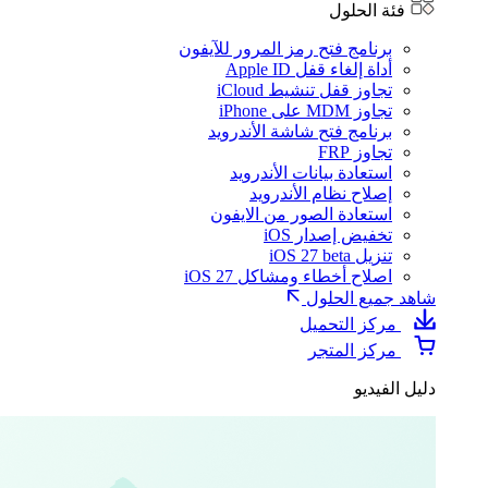
فئة الحلول
برنامج فتح رمز المرور للآيفون
أداة إلغاء قفل Apple ID
تجاوز قفل تنشيط iCloud
تجاوز MDM على iPhone
برنامج فتح شاشة الأندرويد
تجاوز FRP
استعادة بيانات الأندرويد
إصلاح نظام الأندرويد
استعادة الصور من الايفون
تخفيض إصدار iOS
تنزيل iOS 27 beta
اصلاح أخطاء ومشاكل iOS 27
شاهد جميع الحلول
مركز التحميل
مركز المتجر
دليل الفيديو