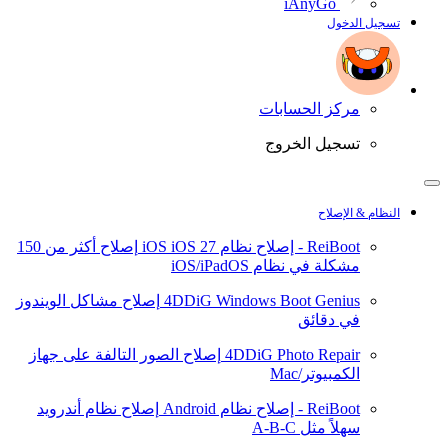
iAnyGo
تسجيل الدخول
مركز الحسابات
تسجيل الخروج
النظام & الإصلاح
ReiBoot - إصلاح نظام iOS
iOS 27
إصلاح أكثر من 150
مشكلة في نظام iOS/iPadOS
4DDiG Windows Boot Genius
إصلاح مشاكل الويندوز
في دقائق
4DDiG Photo Repair
إصلاح الصور التالفة على جهاز
الكمبيوتر/Mac
ReiBoot - إصلاح نظام Android
إصلاح نظام أندرويد
سهلاً مثل A-B-C