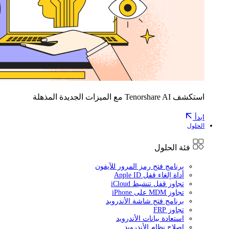
استكشف Tenorshare AI مع الميزات الجديدة المذهلة
ابدأ
الحلول
فئة الحلول
برنامج فتح رمز المرور للآيفون
أداة إلغاء قفل Apple ID
تجاوز قفل تنشيط iCloud
تجاوز MDM على iPhone
برنامج فتح شاشة الأندرويد
تجاوز FRP
استعادة بيانات الأندرويد
إصلاح نظام الأندرويد