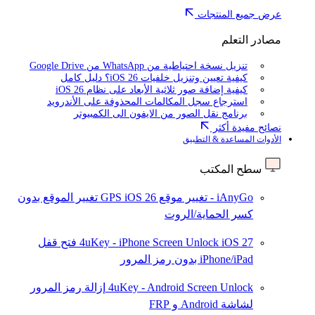
عرض جميع المنتجات
مصادر التعلم
تنزيل نسخة احتياطية من WhatsApp من Google Drive
كيفية تعيين وتنزيل خلفيات iOS 26؟ دليل كامل
كيفية إضافة صور ثلاثية الأبعاد على نظام iOS 26
استرجاع سجل المكالمات المحذوفة على الأندرويد
برنامج نقل الصور من الايفون الى الكمبيوتر
نصائح مفيدة أكثر
الأدوات المساعدة & التطبيق
سطح المكتب
iAnyGo - تغيير موقع GPS
iOS 26
تغيير الموقع بدون
كسر الحماية/الروت
iOS 27
4uKey - iPhone Screen Unlock
فتح قفل
iPhone/iPad بدون رمز المرور
4uKey - Android Screen Unlock
إزالة رمز المرور
لشاشة Android و FRP