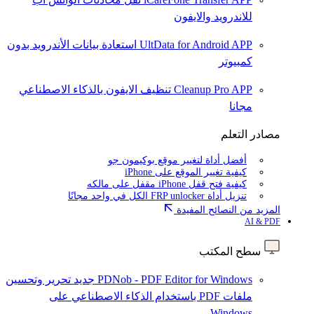
للاندرويد والايفون
UltData for Android APP
استعادة بيانات الأندرويد بدون
كمبيوتر
Cleanup Pro APP
تنظيف الايفون بالذكاء الاصطناعي
مجانا
مصادر التعلم
أفضل أداة لتغيير موقع بوكيمون جو
كيفية تغيير الموقع على iPhone
كيفية فتح قفل iPhone مقفل على مالكه
تنزيل أداة FRP unlocker الكل في واحد مجانًا
المزيد من النصائح المفيدة
AI & PDF
سطح المكتب
PDNob - PDF Editor for Windows
جديد
تحرير وتحسين
ملفات PDF باستخدام الذكاء الاصطناعي على
Windows