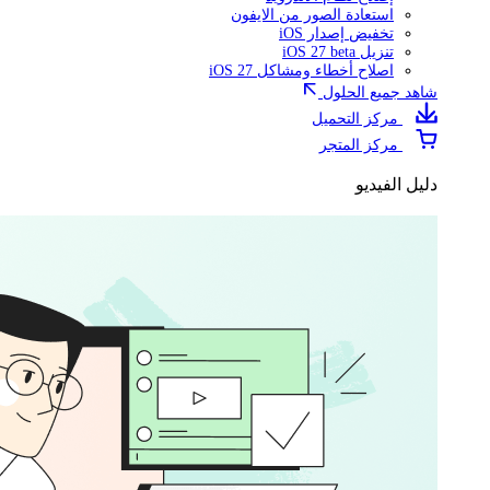
استعادة الصور من الايفون
تخفيض إصدار iOS
تنزيل iOS 27 beta
اصلاح أخطاء ومشاكل iOS 27
شاهد جميع الحلول
مركز التحميل
مركز المتجر
دليل الفيديو