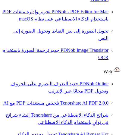
PDNob - PDF Editor for Mac
تحرير وإدارة ملفات PDF
باستخدام الذكاء الاصطناعي على نظام macOS
تحويل الصورة إلى نص
التقاط وتحويل الصورة إلى
النص
PDNob Image Translator
جديد
ترجمة الصورة باستخدام
OCR
Web
PDNob Online
جديد
التعرف البصري على الحروف
وتحويل PDF مجانًا عبر الإنترنت
2.0.0
Tenorshare AI PDF
تلخيص مستندات PDF مع AI
شرائح الذكاء الاصطناعي من Tenorshare
إنشاء شرائح
في ثوانٍ باستخدام الذكاء الاصطناعي
Hot
Tenorshare AI Bypass
تحويل محتوى الذكاء