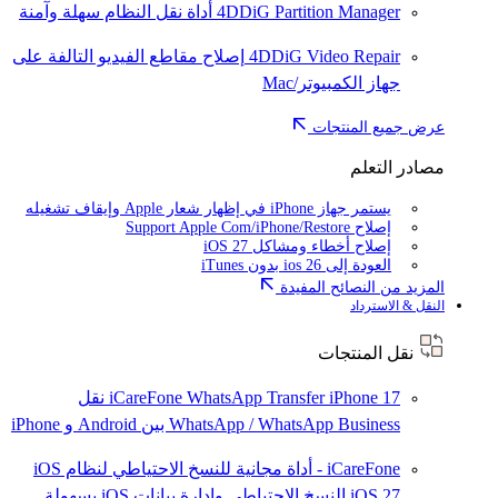
4DDiG Partition Manager
أداة نقل النظام سهلة وآمنة
4DDiG Video Repair
إصلاح مقاطع الفيديو التالفة على
جهاز الكمبيوتر/Mac
عرض جميع المنتجات
مصادر التعلم
يستمر جهاز iPhone في إظهار شعار Apple وإيقاف تشغيله
إصلاح Support Apple Com/iPhone/Restore
إصلاح أخطاء ومشاكل iOS 27
العودة إلى ios 26 بدون iTunes
المزيد من النصائح المفيدة
النقل & الاسترداد
نقل المنتجات
iPhone 17
iCareFone WhatsApp Transfer
نقل
WhatsApp / WhatsApp Business بين Android و iPhone
iCareFone - أداة مجانية للنسخ الاحتياطي لنظام iOS
iOS 27
النسخ الاحتياطي وإدارة بيانات iOS بسهولة