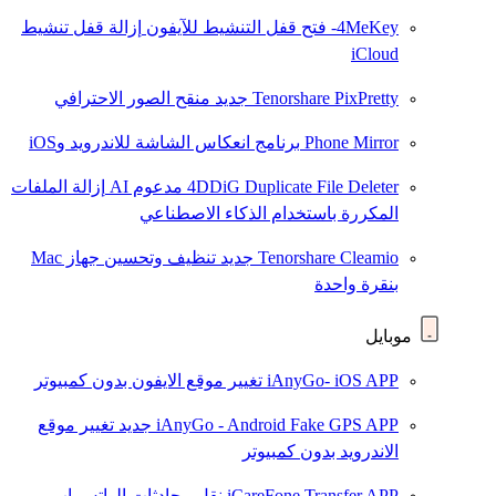
4MeKey- فتح قفل التنشيط للآيفون
إزالة قفل تنشيط
iCloud
Tenorshare PixPretty
جديد
منقح الصور الاحترافي
Phone Mirror
برنامج انعكاس الشاشة للاندرويد وiOS
4DDiG Duplicate File Deleter
مدعوم AI
إزالة الملفات
المكررة باستخدام الذكاء الاصطناعي
Tenorshare Cleamio
جديد
تنظيف وتحسين جهاز Mac
بنقرة واحدة
موبايل
iAnyGo- iOS APP
تغيير موقع الايفون بدون كمبيوتر
iAnyGo - Android Fake GPS APP
جديد
تغيير موقع
الاندرويد بدون كمبيوتر
iCareFone Transfer APP
نقل محادثات الواتس اب