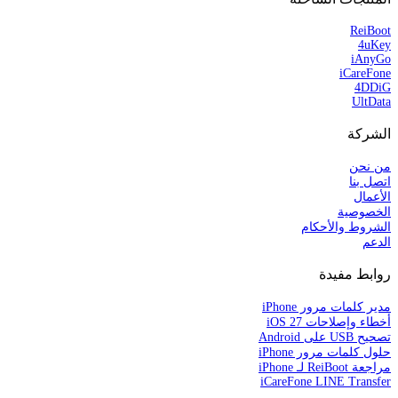
ReiBoot
4uKey
iAnyGo
iCareFone
4DDiG
UltData
الشركة
من نحن
اتصل بنا
الأعمال
الخصوصية
الشروط والأحكام
الدعم
روابط مفيدة
مدير كلمات مرور iPhone
أخطاء وإصلاحات iOS 27
تصحيح USB على Android
حلول كلمات مرور iPhone
مراجعة ReiBoot لـ iPhone
iCareFone LINE Transfer