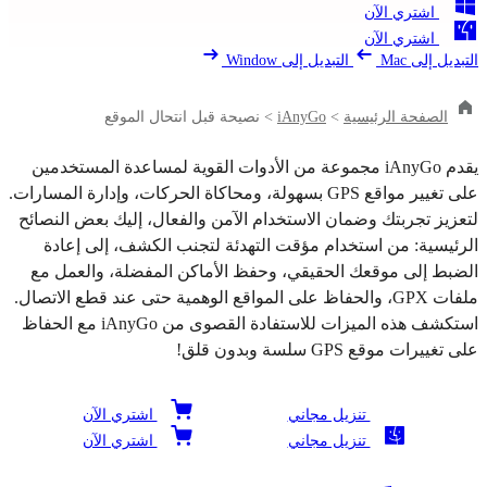
اشتري الآن
اشتري الآن
التبديل إلى Mac
التبديل إلى Window
الصفحة الرئيسية
>
iAnyGo
>
نصيحة قبل انتحال الموقع
يقدم iAnyGo مجموعة من الأدوات القوية لمساعدة المستخدمين
على تغيير مواقع GPS بسهولة، ومحاكاة الحركات، وإدارة المسارات.
لتعزيز تجربتك وضمان الاستخدام الآمن والفعال، إليك بعض النصائح
الرئيسية: من استخدام مؤقت التهدئة لتجنب الكشف، إلى إعادة
الضبط إلى موقعك الحقيقي، وحفظ الأماكن المفضلة، والعمل مع
ملفات GPX، والحفاظ على المواقع الوهمية حتى عند قطع الاتصال.
استكشف هذه الميزات للاستفادة القصوى من iAnyGo مع الحفاظ
على تغييرات موقع GPS سلسة وبدون قلق!
تنزيل مجاني
اشتري الآن
تنزيل مجاني
اشتري الآن