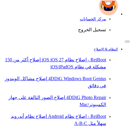
مركز الحسابات
تسجيل الخروج
النظام & الإصلاح
ReiBoot - إصلاح نظام iOS
iOS 27
إصلاح أكثر من 150
مشكلة في نظام iOS/iPadOS
4DDiG Windows Boot Genius
إصلاح مشاكل الويندوز
في دقائق
4DDiG Photo Repair
إصلاح الصور التالفة على جهاز
الكمبيوتر/Mac
ReiBoot - إصلاح نظام Android
إصلاح نظام أندرويد
سهلاً مثل A-B-C