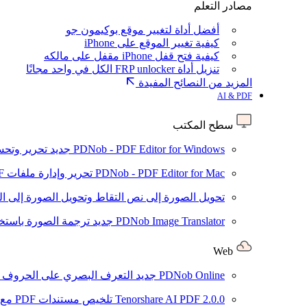
مصادر التعلم
أفضل أداة لتغيير موقع بوكيمون جو
كيفية تغيير الموقع على iPhone
كيفية فتح قفل iPhone مقفل على مالكه
تنزيل أداة FRP unlocker الكل في واحد مجانًا
المزيد من النصائح المفيدة
AI & PDF
سطح المكتب
PDNob - PDF Editor for Windows
جديد
تحرير وتحسين ملفات PDF باستخد
PDNob - PDF Editor for Mac
تحرير وإدارة ملفات PDF باستخدام الذكاء الاصطناعي على نظام macOS
تحويل الصورة إلى نص
التقاط وتحويل الصورة إلى ا
PDNob Image Translator
جديد
ترجمة الصورة باستخدام
Web
PDNob Online
جديد
التعرف البصري على الحروف وتحويل PDF مجانًا ع
2.0.0
Tenorshare AI PDF
تلخيص مستندات PDF مع AI