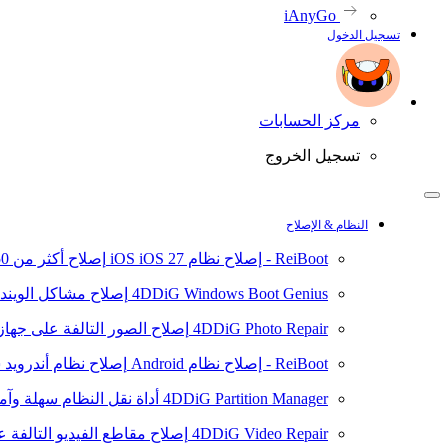
iAnyGo
تسجيل الدخول
مركز الحسابات
تسجيل الخروج
النظام & الإصلاح
ReiBoot - إصلاح نظام iOS
iOS 27
إصلاح أكثر من 150 مشكلة في نظام iOS/iPadOS
4DDiG Windows Boot Genius
إصلاح مشاكل الويند
4DDiG Photo Repair
إصلاح الصور التالفة على جهاز ال
ReiBoot - إصلاح نظام Android
إصلاح نظام أندرويد سهلا
4DDiG Partition Manager
أداة نقل النظام سهلة وآم
4DDiG Video Repair
إصلاح مقاطع الفيديو التالفة على