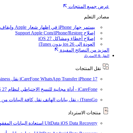
عرض جميع المنتجات
مصادر التعلم
يستمر جهاز iPhone في إظهار شعار Apple وإيقاف تشغيله
إصلاح Support Apple Com/iPhone/Restore
إصلاح أخطاء ومشاكل iOS 27
العودة إلى ios 26 بدون iTunes
المزيد من النصائح المفيدة
النقل & الاسترداد
نقل المنتجات
iPhone 17
iCareFone WhatsApp Transfer
نقل WhatsApp / WhatsApp Business بين Android و iPhone
iCareFone - أداة مجانية للنسخ الاحتياطي لنظام iOS
S 27
iTransGo - نقل بيانات الهاتف
نقل كافة البيانات من ال
منتجات الاسترداد
UltData iOS Data Recovery
استعادة البيانات المفقودة من ad