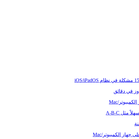
وز في دقائق
كمبيوتر/Mac
ً مثل A-B-C
نة
 جهاز الكمبيوتر/Mac