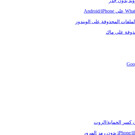
رويد بدون جذر
لملفات المحذوفة على الويندوز
حذوفة على ماك
ن كسر الحماية/الروت