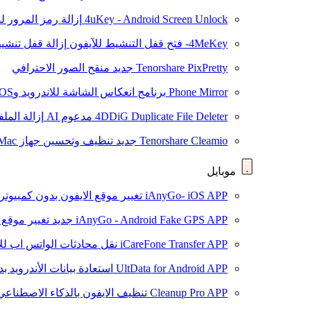
4uKey - Android Screen Unlock
إزالة رمز المرور لشاشة roid
4MeKey- فتح قفل التنشيط للآيفون
إزالة قفل تنشيط oud
Tenorshare PixPretty
جديد
منقح الصور الاحترافي
Phone Mirror
برنامج انعكاس الشاشة للاندرويد وiOS
4DDiG Duplicate File Deleter
مدعوم AI
إزالة المل
Tenorshare Cleamio
جديد
تنظيف وتحسين جهاز Mac بنقرة واحدة
موبايل
iAnyGo- iOS APP
تغيير موقع الايفون بدون كمبيوتر
iAnyGo - Android Fake GPS APP
جديد
تغيير موقع 
iCareFone Transfer APP
نقل محادثات الواتس اب للا
UltData for Android APP
استعادة بيانات الأندرويد ب
Cleanup Pro APP
تنظيف الايفون بالذكاء الاصطناعي