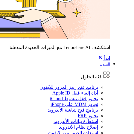
استكشف Tenorshare AI مع الميزات الجديدة المذهلة
ابدأ
الحلول
فئة الحلول
برنامج فتح رمز المرور للآيفون
أداة إلغاء قفل Apple ID
تجاوز قفل تنشيط iCloud
تجاوز MDM على iPhone
برنامج فتح شاشة الأندرويد
تجاوز FRP
استعادة بيانات الأندرويد
إصلاح نظام الأندرويد
استعادة الصور من الايفون