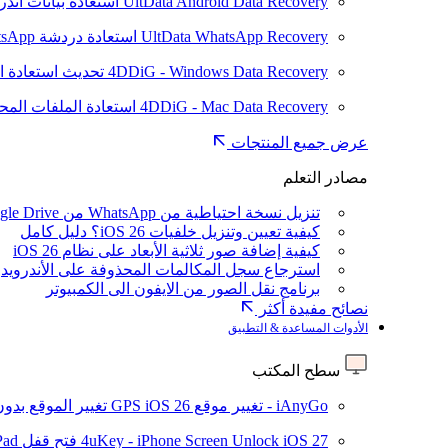
UltData Android Data Recovery
استعادة بيانات أند
UltData WhatsApp Recovery
استعادة دردشة WhatsApp على Android/iPhone
4DDiG - Windows Data Recovery
تحديث
استعادة ا
4DDiG - Mac Data Recovery
استعادة الملفات الم
عرض جميع المنتجات
مصادر التعلم
تنزيل نسخة احتياطية من WhatsApp من Google Drive
كيفية تعيين وتنزيل خلفيات iOS 26؟ دليل كامل
كيفية إضافة صور ثلاثية الأبعاد على نظام iOS 26
استرجاع سجل المكالمات المحذوفة على الأندرويد
برنامج نقل الصور من الايفون الى الكمبيوتر
نصائح مفيدة أكثر
الأدوات المساعدة & التطبيق
سطح المكتب
iAnyGo - تغيير موقع GPS
iOS 26
تغيير الموقع بدو
iOS 27
4uKey - iPhone Screen Unlock
فتح قفل iPhone/iPad بدون رمز المرور