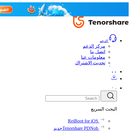
الدعم
مركز الدعم
اتصل بنا
معلومات عنا
تحديث الاشتراك
البحث السريع
ReiBoot for iOS
Tenorshare PDNob
جديد