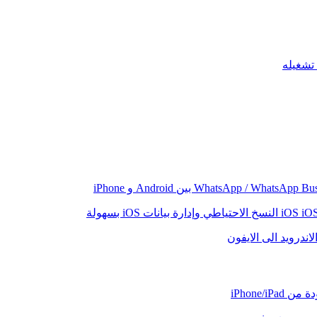
iO
النسخ الاحتياطي وإدارة بيانات iOS بسهولة
اندرويد الى الايفون
iPhone/iP