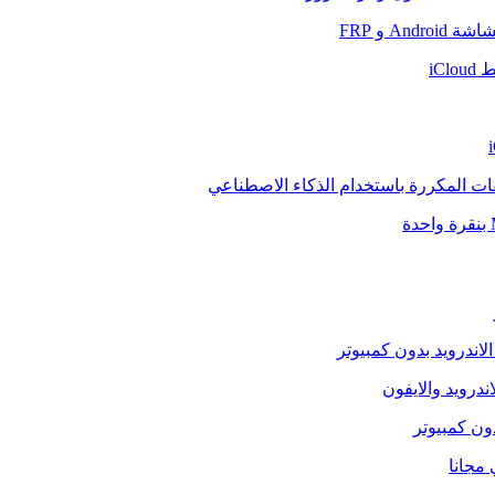
And و FRP
iCl
فات المكررة باستخدام الذكاء الاصطناعي
الاندرويد بدون كمبيوتر
ندرويد والايفون
دون كمبيوتر
 مجانا