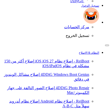
iAnyGo
تسجيل الدخول
مركز الحسابات
تسجيل الخروج
النظام & الإصلاح
ReiBoot - إصلاح نظام iOS
iOS 27
إصلاح أكثر من 150
مشكلة في نظام iOS/iPadOS
4DDiG Windows Boot Genius
إصلاح مشاكل الويندوز
في دقائق
4DDiG Photo Repair
إصلاح الصور التالفة على جهاز
الكمبيوتر/Mac
ReiBoot - إصلاح نظام Android
إصلاح نظام أندرويد
سهلاً مثل A-B-C