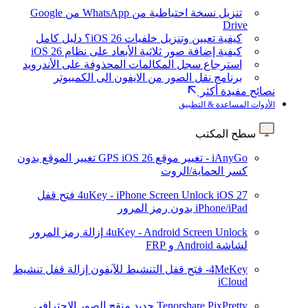
تنزيل نسخة احتياطية من WhatsApp من Google
Drive
كيفية تعيين وتنزيل خلفيات iOS 26؟ دليل كامل
كيفية إضافة صور ثلاثية الأبعاد على نظام iOS 26
استرجاع سجل المكالمات المحذوفة على الأندرويد
برنامج نقل الصور من الايفون الى الكمبيوتر
نصائح مفيدة أكثر
الأدوات المساعدة & التطبيق
سطح المكتب
iAnyGo - تغيير موقع GPS
iOS 26
تغيير الموقع بدون
كسر الحماية/الروت
iOS 27
4uKey - iPhone Screen Unlock
فتح قفل
iPhone/iPad بدون رمز المرور
4uKey - Android Screen Unlock
إزالة رمز المرور
لشاشة Android و FRP
4MeKey- فتح قفل التنشيط للآيفون
إزالة قفل تنشيط
iCloud
Tenorshare PixPretty
جديد
منقح الصور الاحترافي