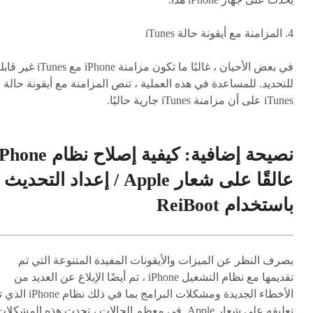
4. المزامنة مع أيقونة حالة iTunes
في بعض الأحيان ، غالبًا ما تكون مزامنة iPhone مع iTunes غ
للتحديد. للمساعدة في هذه العملية ، تنص المزامنة مع أيقونة حالة
iTunes على أن مزامنة iTunes جارية حاليًا.
نصيحة إضافية: كيفية إصلاح نظام ne
عالقًا على شعار Apple / إعداد التحديث
باستخدام ReiBoot
بصرف النظر عن الميزات والأيقونات المفيدة المتنوعة التي تم
تقديمها مع نظام التشغيل iPhone ، تم أيضًا الإبلاغ عن العديد من
الأخطاء الجديدة ومشكلات البرامج بما في ذلك نظام 
تعليقه على شعار Apple. في معظم الحالات ، تحدث هذه المشكلا