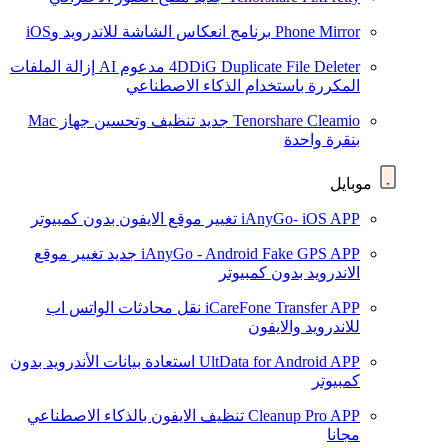
Phone Mirror
برنامج انعكاس الشاشة للاندرويد وiOS
4DDiG Duplicate File Deleter
مدعوم AI
إزالة الملفات
المكررة باستخدام الذكاء الاصطناعي
Tenorshare Cleamio
جديد
تنظيف وتحسين جهاز Mac
بنقرة واحدة
موبايل
iAnyGo- iOS APP
تغيير موقع الايفون بدون كمبيوتر
iAnyGo - Android Fake GPS APP
جديد
تغيير موقع
الاندرويد بدون كمبيوتر
iCareFone Transfer APP
نقل محادثات الواتس اب
للاندرويد والايفون
UltData for Android APP
استعادة بيانات الأندرويد بدون
كمبيوتر
Cleanup Pro APP
تنظيف الايفون بالذكاء الاصطناعي
مجانا