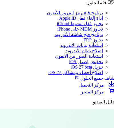
فئة الحلول
برنامج فتح رمز المرور للآيفون
أداة إلغاء قفل Apple ID
تجاوز قفل تنشيط iCloud
تجاوز MDM على iPhone
برنامج فتح شاشة الأندرويد
تجاوز FRP
استعادة بيانات الأندرويد
إصلاح نظام الأندرويد
استعادة الصور من الايفون
تخفيض إصدار iOS
تنزيل iOS 27 beta
اصلاح أخطاء ومشاكل iOS 27
شاهد جميع الحلول
مركز التحميل
مركز المتجر
دليل الفيديو