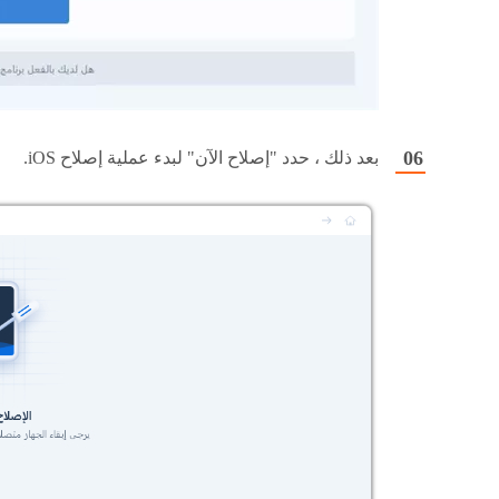
بعد ذلك ، حدد "إصلاح الآن" لبدء عملية إصلاح iOS.