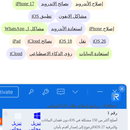
iPhone 17
إصلاح الأندرويد
نصائح الاندرويد
مشاكل الايفون
تطبيق iOS
إصلاح iPhone
استعادة الأندرويد
مشاكل ل WhatsApp
iPad
iOS 18
iOS 26
نقل
نصائح iCloud
iCloud
استعادة البيانات
رؤى الذكاء الاصطناعي
ReiBoot - برنامج إصلاح نظام iOS المجاني
رقم 1
أصلح أكثر من 150 مشكلة في iOS دون فقدان البيانات
تنزيل
تنزيل
والترقية iOS 27/الرجوع إلى إصدار أقدم بأمان
مجاني
مجاني