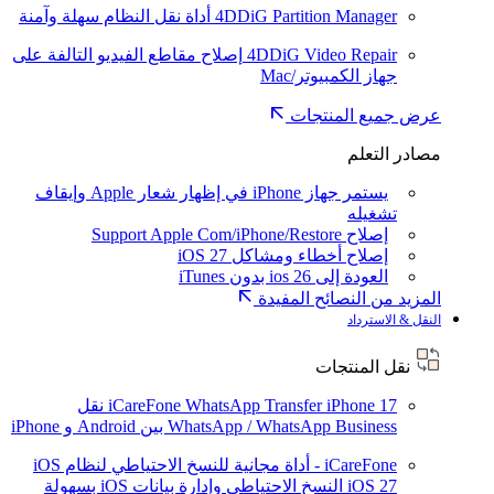
4DDiG Partition Manager
أداة نقل النظام سهلة وآمنة
4DDiG Video Repair
إصلاح مقاطع الفيديو التالفة على
جهاز الكمبيوتر/Mac
عرض جميع المنتجات
مصادر التعلم
يستمر جهاز iPhone في إظهار شعار Apple وإيقاف
تشغيله
إصلاح Support Apple Com/iPhone/Restore
إصلاح أخطاء ومشاكل iOS 27
العودة إلى ios 26 بدون iTunes
المزيد من النصائح المفيدة
النقل & الاسترداد
نقل المنتجات
iPhone 17
iCareFone WhatsApp Transfer
نقل
WhatsApp / WhatsApp Business بين Android و iPhone
iCareFone - أداة مجانية للنسخ الاحتياطي لنظام iOS
iOS 27
النسخ الاحتياطي وإدارة بيانات iOS بسهولة