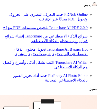
Web
PDNob Online
جديد
التعرف البصري على الحروف
وتحويل PDF مجانًا عبر الإنترنت
2.0.0
Tenorshare AI PDF
تلخيص مستندات PDF مع AI
شرائح الذكاء الاصطناعي من Tenorshare
إنشاء شرائح
في ثوانٍ باستخدام الذكاء الاصطناعي
Hot
Tenorshare AI Bypass
تحويل محتوى الذكاء
الاصطناعي إلى محتوى شبيه بالمحتوى البشري
Tenorshare AI Writer
اكتب بشكل أذكى وأسرع وأفضل
مع الذكاء الاصطناعي
PixPretty AI Photo Editor
جديد
أداة تحرير الصور
بالذكاء الاصطناعي المجانية
مميز