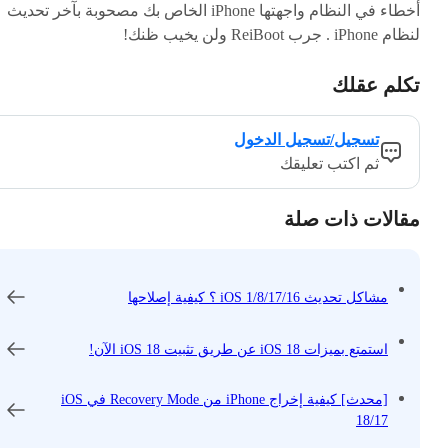
أخطاء في النظام واجهتها iPhone الخاص بك مصحوبة بآخر تحديث
لنظام iPhone . جرب ReiBoot ولن يخيب ظنك!
تكلم عقلك
تسجيل/تسجيل الدخول
ثم اكتب تعليقك
مقالات ذات صلة
مشاكل تحديث iOS 1/8/17/16 ؟ كيفية إصلاحها
استمتع بميزات iOS 18 عن طريق تثبيت iOS 18 الآن!
[محدث] كيفية إخراج iPhone من Recovery Mode في iOS
18/17