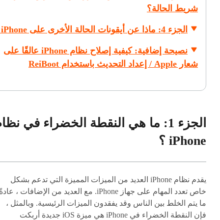
شريط الحالة؟
الجزء 4: ماذا عن أيقونات الحالة الأخرى على iPhone ؟
نصيحة إضافية: كيفية إصلاح نظام iPhone عالقًا على
شعار Apple / إعداد التحديث باستخدام ReiBoot
الجزء 1: ما هي النقطة الخضراء في نظا
iPhone ؟
يقدم نظام iPhone العديد من الميزات المميزة التي تدعم بشكل
خاص تعدد المهام على جهاز iPhone. مع العديد من الإضافات ، عادةً
ما يتم الخلط بين الناس وقد يفقدون الميزات الرئيسية. وبالمثل ،
فإن النقطة الخضراء في iPhone هي ميزة iOS جديدة أربكت