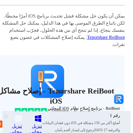
يمكن أن يكون حل مشكلة فشل تحديث برنامج iOS أمرًا محبطًا،
لكن باتباع الطرق الموصى بها في هذا الدليل، يمكنك حل المشكلة
بنفسك بنجاح. إذا لم تنجح أي من هذه الحلول، فجرّب استخدام
Tenorshare ReiBoot
. يمكنه إصلاح المشكلات في غضون بضع
نقرات.
Tenorshare ReiBoot - إصلاح مشاك
iOS
ReiBoot - برنامج إصلاح نظام iOS المجاني
تم تقييمه على Trustpilot >
رقم 1
أصلح أكثر من 150 مشكلة في iOS دون فقدان البيانات
إصلاح مشاكل نظام iPhone مثل حلقات التمهيد أو الشاشات السوداء
تنزيل
تنزيل
شعار Apple بسهولة.
والترقية iOS 27/الرجوع إلى إصدار أقدم بأمان
مجاني
مجاني