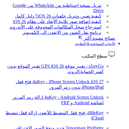
تنزيل نسخة احتياطية من WhatsApp من Google
Drive
كيفية تعيين وتنزيل خلفيات iOS 26؟ دليل كامل
كيفية إضافة صور ثلاثية الأبعاد على نظام iOS 26
استرجاع سجل المكالمات المحذوفة على الأندرويد
برنامج نقل الصور من الايفون الى الكمبيوتر
نصائح مفيدة أكثر
الأدوات المساعدة & التطبيق
سطح المكتب
iAnyGo - تغيير موقع GPS
iOS 26
تغيير الموقع بدون
كسر الحماية/الروت
iOS 27
4uKey - iPhone Screen Unlock
فتح قفل
iPhone/iPad بدون رمز المرور
4uKey - Android Screen Unlock
إزالة رمز المرور
لشاشة Android و FRP
4MeKey- فتح قفل التنشيط للآيفون
إزالة قفل تنشيط
iCloud
Tenorshare PixPretty
جديد
منقح الصور الاحترافي