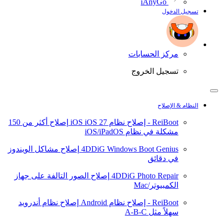
iAnyGo
تسجيل الدخول
مركز الحسابات
تسجيل الخروج
النظام & الإصلاح
ReiBoot - إصلاح نظام iOS
iOS 27
إصلاح أكثر من 150
مشكلة في نظام iOS/iPadOS
4DDiG Windows Boot Genius
إصلاح مشاكل الويندوز
في دقائق
4DDiG Photo Repair
إصلاح الصور التالفة على جهاز
الكمبيوتر/Mac
ReiBoot - إصلاح نظام Android
إصلاح نظام أندرويد
سهلاً مثل A-B-C