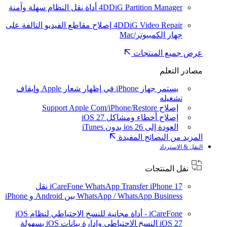
4DDiG Partition Manager
أداة نقل النظام سهلة وآمنة
4DDiG Video Repair
إصلاح مقاطع الفيديو التالفة على
جهاز الكمبيوتر/Mac
عرض جميع المنتجات
مصادر التعلم
يستمر جهاز iPhone في إظهار شعار Apple وإيقاف
تشغيله
إصلاح Support Apple Com/iPhone/Restore
إصلاح أخطاء ومشاكل iOS 27
العودة إلى ios 26 بدون iTunes
المزيد من النصائح المفيدة
النقل & الاسترداد
نقل المنتجات
iPhone 17
iCareFone WhatsApp Transfer
نقل
WhatsApp / WhatsApp Business بين Android و iPhone
iCareFone - أداة مجانية للنسخ الاحتياطي لنظام iOS
iOS 27
النسخ الاحتياطي وإدارة بيانات iOS بسهولة