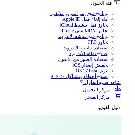
فئة الحلول
برنامج فتح رمز المرور للآيفون
أداة إلغاء قفل Apple ID
تجاوز قفل تنشيط iCloud
تجاوز MDM على iPhone
برنامج فتح شاشة الأندرويد
تجاوز FRP
استعادة بيانات الأندرويد
إصلاح نظام الأندرويد
استعادة الصور من الايفون
تخفيض إصدار iOS
تنزيل iOS 27 beta
اصلاح أخطاء ومشاكل iOS 27
شاهد جميع الحلول
مركز التحميل
مركز المتجر
دليل الفيديو