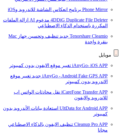
Phone Mirror
برنامج انعكاس الشاشة للاندرويد وiOS
4DDiG Duplicate File Deleter
مدعوم AI
إزالة الملفات
المكررة باستخدام الذكاء الاصطناعي
Tenorshare Cleamio
جديد
تنظيف وتحسين جهاز Mac
بنقرة واحدة
موبايل
iAnyGo- iOS APP
تغيير موقع الايفون بدون كمبيوتر
iAnyGo - Android Fake GPS APP
جديد
تغيير موقع
الاندرويد بدون كمبيوتر
iCareFone Transfer APP
نقل محادثات الواتس اب
للاندرويد والايفون
UltData for Android APP
استعادة بيانات الأندرويد بدون
كمبيوتر
Cleanup Pro APP
تنظيف الايفون بالذكاء الاصطناعي
مجانا