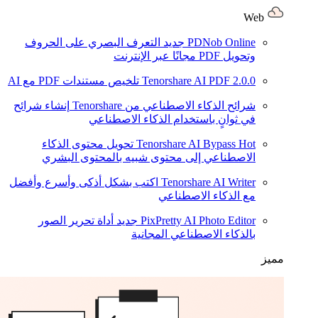
Web
PDNob Online
جديد
التعرف البصري على الحروف
وتحويل PDF مجانًا عبر الإنترنت
2.0.0
Tenorshare AI PDF
تلخيص مستندات PDF مع AI
شرائح الذكاء الاصطناعي من Tenorshare
إنشاء شرائح
في ثوانٍ باستخدام الذكاء الاصطناعي
Hot
Tenorshare AI Bypass
تحويل محتوى الذكاء
الاصطناعي إلى محتوى شبيه بالمحتوى البشري
Tenorshare AI Writer
اكتب بشكل أذكى وأسرع وأفضل
مع الذكاء الاصطناعي
PixPretty AI Photo Editor
جديد
أداة تحرير الصور
بالذكاء الاصطناعي المجانية
مميز