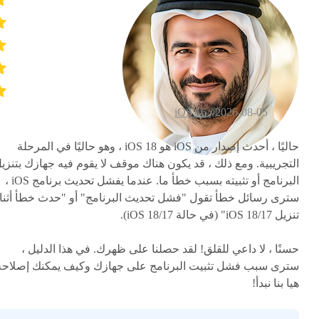
iOS 16
2026-08-05 /
حاليًا ، أحدث إصدار من iOS هو iOS 18 ، وهو حاليًا في المرحلة
التجريبية. ومع ذلك ، قد يكون هناك موقف لا يقوم فيه جهازك بتنزي
البرنامج أو تثبيته بسبب خطأ ما. عندما يفشل تحديث برنامج iOS ،
سترى رسائل خطأ تقول "فشل تحديث البرنامج" أو "حدث خطأ أثنا
تنزيل iOS 18/17" (في حالة iOS 18/17).
حسنًا ، لا داعي للقلق! لقد حصلنا على ظهرك. في هذا الدليل ،
سترى سبب فشل تثبيت البرنامج على جهازك وكيف يمكنك إصلاحه
هيا بنا نبدأ!