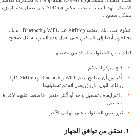
تحت الغطاء ، يستخدم NameDrop تقنية AirDrop لمشاركة تفاصي
الاتصال. لهذا السبب ، يجب تمكين AirDrop حتى تعمل هذه الميزة
بشكل صحيح .
علاوة على ذلك ، يعتمد AirDrop على WiFi و Bluetooth ، لذلك
يحتاجون أيضًا إلى التمكين حتى تعمل هذه الميزة بشكل صحيح.
لذلك ، اتبع الخطوات للتأكد من تشغيلها.
افتح مركز التحكم .
تأكد من أن مفاتيح تبديل WiFi و Bluetooth و AirDrop كلها
زرقاء. اللون الأزرق يعني أنه تم تشغيلهما.
إذا تم إيقاف تشغيل واحد أو أكثر منهم ، فاضغط عليهم لإعادة
التشغيل.
كرر نفس الخطوات على الهاتف الآخر .
3. تحقق من توافق الجهاز