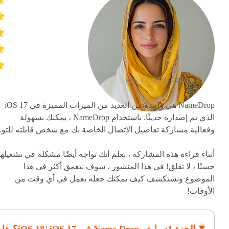
iOS 17
2026-08-05 /
NameDrop هي واحدة من العديد من الميزات المميزة في iOS 17
الذي تم إصداره حديثًا. باستخدام NameDrop ، يمكنك بسهولة
وفعالية مشاركة تفاصيل الاتصال الخاصة بك مع شخص قابلته للتو.
أثناء قراءة هذه المشاركة ، نعلم أنك تواجه أيضًا مشكلة في تشغيلها
حسنًا ، لا تقلق! في هذا المنشور ، سوف نتعمق أكثر في هذا
الموضوع ونستكشف كيف يمكنك جعله يعمل في أي وقت من
الأوقات!