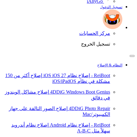
iAnyGo
تسجيل الدخول
مركز الحسابات
تسجيل الخروج
النظام & الإصلاح
ReiBoot - إصلاح نظام iOS
iOS 27
إصلاح أكثر من 150
مشكلة في نظام iOS/iPadOS
4DDiG Windows Boot Genius
إصلاح مشاكل الويندوز
في دقائق
4DDiG Photo Repair
إصلاح الصور التالفة على جهاز
الكمبيوتر/Mac
ReiBoot - إصلاح نظام Android
إصلاح نظام أندرويد
سهلاً مثل A-B-C