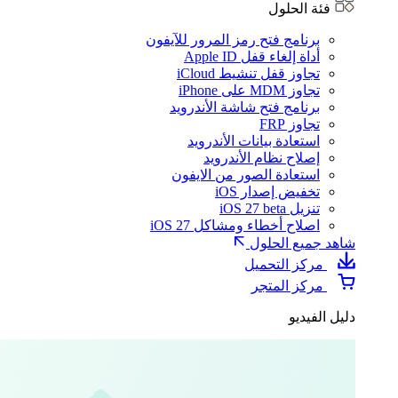
فئة الحلول
برنامج فتح رمز المرور للآيفون
أداة إلغاء قفل Apple ID
تجاوز قفل تنشيط iCloud
تجاوز MDM على iPhone
برنامج فتح شاشة الأندرويد
تجاوز FRP
استعادة بيانات الأندرويد
إصلاح نظام الأندرويد
استعادة الصور من الايفون
تخفيض إصدار iOS
تنزيل iOS 27 beta
اصلاح أخطاء ومشاكل iOS 27
شاهد جميع الحلول
مركز التحميل
مركز المتجر
دليل الفيديو