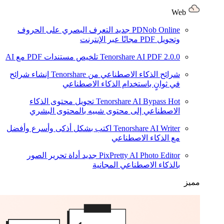
Web
PDNob Online
جديد
التعرف البصري على الحروف
وتحويل PDF مجانًا عبر الإنترنت
2.0.0
Tenorshare AI PDF
تلخيص مستندات PDF مع AI
شرائح الذكاء الاصطناعي من Tenorshare
إنشاء شرائح
في ثوانٍ باستخدام الذكاء الاصطناعي
Hot
Tenorshare AI Bypass
تحويل محتوى الذكاء
الاصطناعي إلى محتوى شبيه بالمحتوى البشري
Tenorshare AI Writer
اكتب بشكل أذكى وأسرع وأفضل
مع الذكاء الاصطناعي
PixPretty AI Photo Editor
جديد
أداة تحرير الصور
بالذكاء الاصطناعي المجانية
مميز