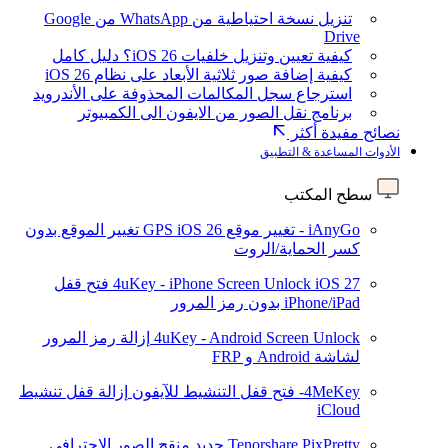
تنزيل نسخة احتياطية من WhatsApp من Google
Drive
كيفية تعيين وتنزيل خلفيات iOS 26؟ دليل كامل
كيفية إضافة صور ثلاثية الأبعاد على نظام iOS 26
استرجاع سجل المكالمات المحذوفة على الأندرويد
برنامج نقل الصور من الايفون الى الكمبيوتر
نصائح مفيدة أكثر
الأدوات المساعدة & التطبيق
سطح المكتب
iAnyGo - تغيير موقع GPS
iOS 26
تغيير الموقع بدون
كسر الحماية/الروت
iOS 27
4uKey - iPhone Screen Unlock
فتح قفل
iPhone/iPad بدون رمز المرور
4uKey - Android Screen Unlock
إزالة رمز المرور
لشاشة Android و FRP
4MeKey- فتح قفل التنشيط للآيفون
إزالة قفل تنشيط
iCloud
Tenorshare PixPretty
جديد
منقح الصور الاحترافي