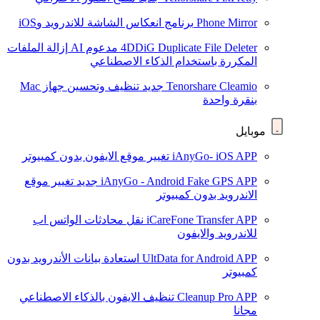
Phone Mirror
برنامج انعكاس الشاشة للاندرويد وiOS
4DDiG Duplicate File Deleter
مدعوم AI
إزالة الملفات
المكررة باستخدام الذكاء الاصطناعي
Tenorshare Cleamio
جديد
تنظيف وتحسين جهاز Mac
بنقرة واحدة
موبايل
iAnyGo- iOS APP
تغيير موقع الايفون بدون كمبيوتر
iAnyGo - Android Fake GPS APP
جديد
تغيير موقع
الاندرويد بدون كمبيوتر
iCareFone Transfer APP
نقل محادثات الواتس اب
للاندرويد والايفون
UltData for Android APP
استعادة بيانات الأندرويد بدون
كمبيوتر
Cleanup Pro APP
تنظيف الايفون بالذكاء الاصطناعي
مجانا