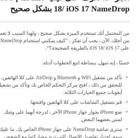
18/ iOS 17 NameDrop بشكل صحيح
من المحتمل أنك تستخدم الميزة بشكل صحيح ، ولهذا السبب لا تعم
من أجلك. الآن ، يجب أن تفكر ، "كيف يمكنني استخدام NameDrop
على iOS 18/ iOS 17 بالطريقة الصحيحة؟".
حسنًا ، إنه سهل. ببساطة اتبع الخطوات أدناه.
تأكد من تشغيل WiFi و Bluetooth و AirDrop على كلا الهاتفين.
للتحقق من ذلك ، افتح مركز التحكم الخاص بك وتأكد من تشغي
أيقونات جميع الخيارات الثلاثة.
قم بتشغيل الشاشات على كلا الهاتفين وافتحها.
ضع iPhone بجوار جهاز iPhone الآخر ، لدرجة أنهما على وشك
لمس بعضهما البعض.
سترى شاشة NameDrop على جهاز iPhone الخاص بك. ما علي
سوى اختيار تفاصيل الاتصال التي تريد مشاركتها مع الشخص