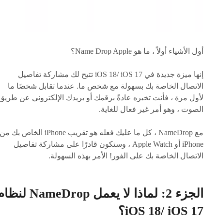
أول الأشياء أولاً ، ما هو Name Drop Apple؟
إنها ميزة جديدة في iOS 18/ iOS 17 تتيح لك مشاركة تفاصيل
الاتصال الخاصة بك بسهولة مع شخص ما. عندما تقابل شخصًا ما
لأول مرة ، فأنت تخبره عادةً برقمك أو بريدك الإلكتروني عن طريق
الصوت ، وهو أمر غير فعال للغاية.
مع NameDrop ، كل ما عليك فعله هو تقريب iPhone الخاص بك من
iPhone أو Apple Watch ، وستكون قادرًا على مشاركة تفاصيل
الاتصال الخاصة بك على الفور! الأمر بهذه السهولة.
الجزء 2: لماذا لا يعمل NameDrop لن
iOS 18/ iOS 17؟