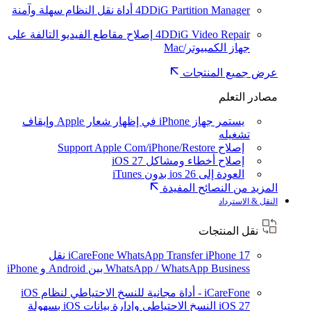
4DDiG Partition Manager
أداة نقل النظام سهلة وآمنة
4DDiG Video Repair
إصلاح مقاطع الفيديو التالفة على
جهاز الكمبيوتر/Mac
عرض جميع المنتجات
مصادر التعلم
يستمر جهاز iPhone في إظهار شعار Apple وإيقاف
تشغيله
إصلاح Support Apple Com/iPhone/Restore
إصلاح أخطاء ومشاكل iOS 27
العودة إلى ios 26 بدون iTunes
المزيد من النصائح المفيدة
النقل & الاسترداد
نقل المنتجات
iPhone 17
iCareFone WhatsApp Transfer
نقل
WhatsApp / WhatsApp Business بين Android و iPhone
iCareFone - أداة مجانية للنسخ الاحتياطي لنظام iOS
iOS 27
النسخ الاحتياطي وإدارة بيانات iOS بسهولة