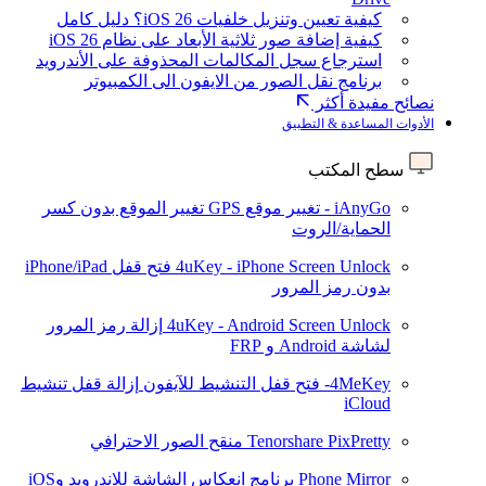
كيفية تعيين وتنزيل خلفيات iOS 26؟ دليل كامل
كيفية إضافة صور ثلاثية الأبعاد على نظام iOS 26
استرجاع سجل المكالمات المحذوفة على الأندرويد
برنامج نقل الصور من الايفون الى الكمبيوتر
نصائح مفيدة أكثر
الأدوات المساعدة & التطبيق
سطح المكتب
iAnyGo - تغيير موقع GPS
تغيير الموقع بدون كسر
الحماية/الروت
4uKey - iPhone Screen Unlock
فتح قفل iPhone/iPad
بدون رمز المرور
4uKey - Android Screen Unlock
إزالة رمز المرور
لشاشة Android و FRP
4MeKey- فتح قفل التنشيط للآيفون
إزالة قفل تنشيط
iCloud
Tenorshare PixPretty
منقح الصور الاحترافي
Phone Mirror
برنامج انعكاس الشاشة للاندرويد وiOS