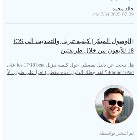
خالد محمد
2025-07-29 14:47:54
[الوصول المبكر] كيفية تنزيل والتحديث الى iOS
18 للآيفون من خلال طريقتين
هل تبحث عن دليل تفصيلي حول كيفية تنزيل ios 17/18 beta على
iPhone / iPad؟ لقد جعلك الدليل أدناه مغطى! اقرأ على طول ، لأ
نه يشرح طرقًا متعددة لتحقيق الهدف.
تم النشر بواسطة