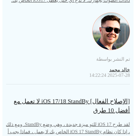
دادات الصوت بجهازك. لا تدع أي خلل يعطل iOS17 الخاص بك.
تم النشر بواسطة
خالد محمد
2025-07-28 14:22:24
[الإصلاح الفعال] iOS 17/18 StandBy لا تعمل مع
أفضل 10 طرق
لقد طرح iOS 17 للتو ميزة جديدة ، وهي وضع StandBy. ومع ذلك
، إذا كان نظام iOS 17 StandBy الخاص بك لا يعمل ، فماذا يجب أ