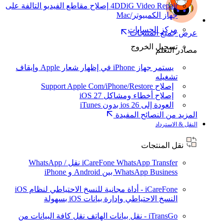
4DDiG Video Repair
إصلاح مقاطع الفيديو التالفة على
جهاز الكمبيوتر/Mac
مركز الحسابات
عرض جميع المنتجات
تسجيل الخروج
مصادر التعلم
يستمر جهاز iPhone في إظهار شعار Apple وإيقاف
تشغيله
إصلاح Support Apple Com/iPhone/Restore
إصلاح أخطاء ومشاكل iOS 27
العودة إلى ios 26 بدون iTunes
المزيد من النصائح المفيدة
النقل & الاسترداد
نقل المنتجات
iCareFone WhatsApp Transfer
نقل WhatsApp /
WhatsApp Business بين Android و iPhone
iCareFone - أداة مجانية للنسخ الاحتياطي لنظام iOS
النسخ الاحتياطي وإدارة بيانات iOS بسهولة
iTransGo - نقل بيانات الهاتف
نقل كافة البيانات من