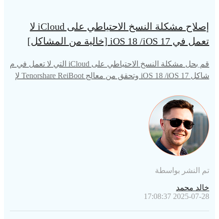
إصلاح مشكلة النسخ الاحتياطي على iCloud لا
تعمل في iOS 18 /iOS 17 [خالية من المشاكل]
قم بحل مشكلة النسخ الاحتياطي على iCloud التي لا تعمل في م
شاكل iOS 18 /iOS 17 وتحقق من معالج Tenorshare ReiBoot لإ
صلاح أخطاء iPhone.
تم النشر بواسطة
خالد محمد
2025-07-28 17:08:37