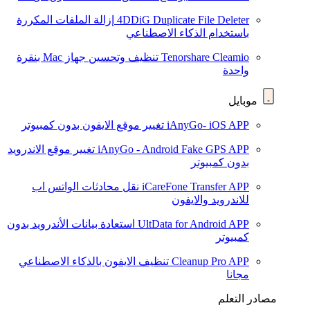
4DDiG Duplicate File Deleter
إزالة الملفات المكررة
باستخدام الذكاء الاصطناعي
Tenorshare Cleamio
تنظيف وتحسين جهاز Mac بنقرة
واحدة
موبايل
iAnyGo- iOS APP
تغيير موقع الايفون بدون كمبيوتر
iAnyGo - Android Fake GPS APP
تغيير موقع الاندرويد
بدون كمبيوتر
iCareFone Transfer APP
نقل محادثات الواتس اب
للاندرويد والايفون
UltData for Android APP
استعادة بيانات الأندرويد بدون
كمبيوتر
Cleanup Pro APP
تنظيف الايفون بالذكاء الاصطناعي
مجانا
مصادر التعلم