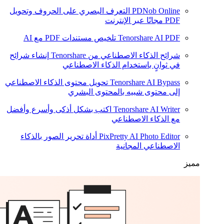
PDNob Online
التعرف البصري على الحروف وتحويل
PDF مجانًا عبر الإنترنت
Tenorshare AI PDF
تلخيص مستندات PDF مع AI
شرائح الذكاء الاصطناعي من Tenorshare
إنشاء شرائح
في ثوانٍ باستخدام الذكاء الاصطناعي
Tenorshare AI Bypass
تحويل محتوى الذكاء الاصطناعي
إلى محتوى شبيه بالمحتوى البشري
Tenorshare AI Writer
اكتب بشكل أذكى وأسرع وأفضل
مع الذكاء الاصطناعي
PixPretty AI Photo Editor
أداة تحرير الصور بالذكاء
الاصطناعي المجانية
مميز