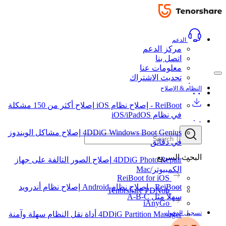
الدعم
مركز الدعم
اتصل بنا
معلومات عنا
تحديث الاشتراك
النظام & الإصلاح
ReiBoot - إصلاح نظام iOS
إصلاح أكثر من 150 مشكلة
في نظام iOS/iPadOS
4DDiG Windows Boot Genius
إصلاح مشاكل الويندوز
في دقائق
البحث السريع
4DDiG Photo Repair
إصلاح الصور التالفة على جهاز
الكمبيوتر/Mac
ReiBoot for iOS
ReiBoot - إصلاح نظام Android
إصلاح نظام أندرويد
Tenorshare PDNob
سهلاً مثل A-B-C
iAnyGo
تسجيل الدخول
4DDiG Partition Manager
أداة نقل النظام سهلة وآمنة