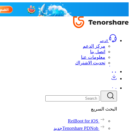
الدعم
مركز الدعم
اتصل بنا
معلومات عنا
تحديث الاشتراك
البحث السريع
ReiBoot for iOS
Tenorshare PDNob
جديد