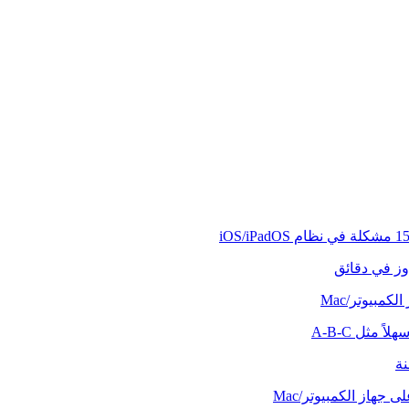
وز في دقائق
كمبيوتر/Mac
ً مثل A-B-C
نة
 جهاز الكمبيوتر/Mac