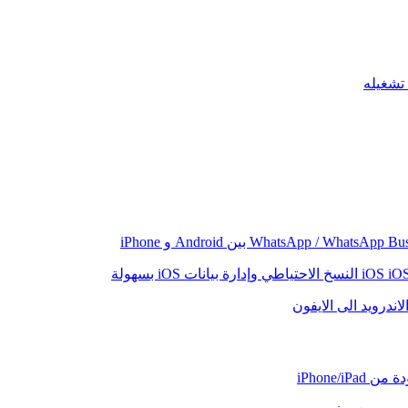
iO
النسخ الاحتياطي وإدارة بيانات iOS بسهولة
اندرويد الى الايفون
iPhone/iP