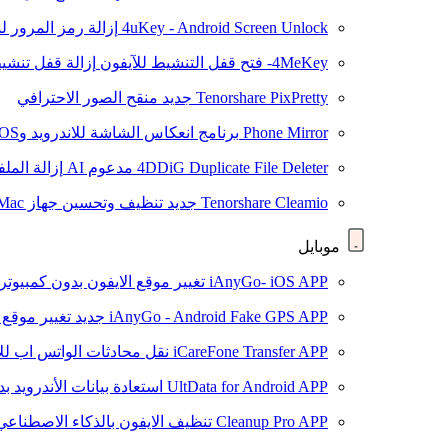
4uKey - Android Screen Unlock
إزالة رمز المرور لشاشة roid
4MeKey- فتح قفل التنشيط للآيفون
إزالة قفل تنشيط oud
Tenorshare PixPretty
جديد
منقح الصور الاحترافي
Phone Mirror
برنامج انعكاس الشاشة للاندرويد وiOS
4DDiG Duplicate File Deleter
مدعوم AI
إزالة المل
Tenorshare Cleamio
جديد
تنظيف وتحسين جهاز Mac بنقرة واحدة
موبايل
iAnyGo- iOS APP
تغيير موقع الايفون بدون كمبيوتر
iAnyGo - Android Fake GPS APP
جديد
تغيير موقع 
iCareFone Transfer APP
نقل محادثات الواتس اب للا
UltData for Android APP
استعادة بيانات الأندرويد ب
Cleanup Pro APP
تنظيف الايفون بالذكاء الاصطناعي