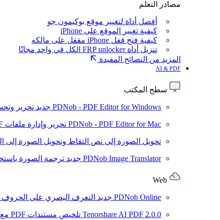
مصادر التعلم
أفضل أداة لتغيير موقع بوكيمون جو
كيفية تغيير الموقع على iPhone
كيفية فتح قفل iPhone مقفل على مالكه
تنزيل أداة FRP unlocker الكل في واحد مجانًا
المزيد من النصائح المفيدة
AI & PDF
سطح المكتب
PDNob - PDF Editor for Windows
جديد
تحرير وتحسين ملفات PDF باستخد
PDNob - PDF Editor for Mac
تحرير وإدارة ملفات PDF باستخدام الذكاء الاصطناعي على نظام macOS
تحويل الصورة إلى نص
التقاط وتحويل الصورة إلى ا
PDNob Image Translator
جديد
ترجمة الصورة باستخدام
Web
PDNob Online
جديد
التعرف البصري على الحروف وتحويل PDF مجانًا ع
2.0.0
Tenorshare AI PDF
تلخيص مستندات PDF مع AI