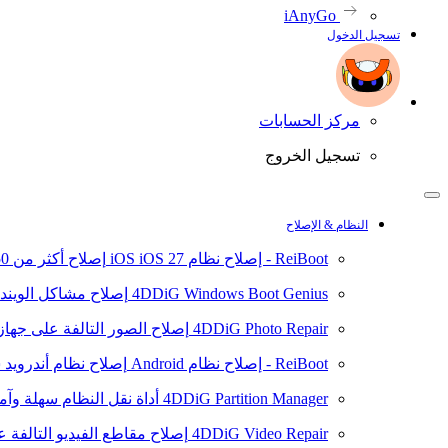
iAnyGo
تسجيل الدخول
مركز الحسابات
تسجيل الخروج
النظام & الإصلاح
ReiBoot - إصلاح نظام iOS
iOS 27
إصلاح أكثر من 150 مشكلة في نظام iOS/iPadOS
4DDiG Windows Boot Genius
إصلاح مشاكل الويند
4DDiG Photo Repair
إصلاح الصور التالفة على جهاز ال
ReiBoot - إصلاح نظام Android
إصلاح نظام أندرويد سهلا
4DDiG Partition Manager
أداة نقل النظام سهلة وآم
4DDiG Video Repair
إصلاح مقاطع الفيديو التالفة على