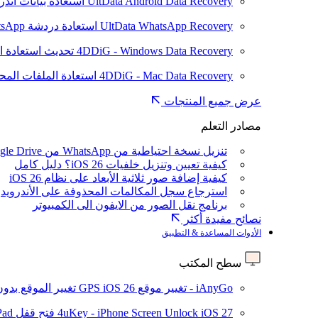
UltData Android Data Recovery
استعادة بيانات أند
UltData WhatsApp Recovery
استعادة دردشة WhatsApp على Android/iPhone
4DDiG - Windows Data Recovery
تحديث
استعادة ا
4DDiG - Mac Data Recovery
استعادة الملفات الم
عرض جميع المنتجات
مصادر التعلم
تنزيل نسخة احتياطية من WhatsApp من Google Drive
كيفية تعيين وتنزيل خلفيات iOS 26؟ دليل كامل
كيفية إضافة صور ثلاثية الأبعاد على نظام iOS 26
استرجاع سجل المكالمات المحذوفة على الأندرويد
برنامج نقل الصور من الايفون الى الكمبيوتر
نصائح مفيدة أكثر
الأدوات المساعدة & التطبيق
سطح المكتب
iAnyGo - تغيير موقع GPS
iOS 26
تغيير الموقع بدو
iOS 27
4uKey - iPhone Screen Unlock
فتح قفل iPhone/iPad بدون رمز المرور