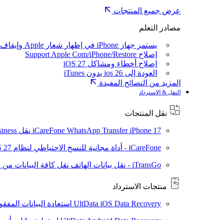
عرض جميع المنتجات
مصادر التعلم
يستمر جهاز iPhone في إظهار شعار Apple وإيقاف تشغيله
إصلاح Support Apple Com/iPhone/Restore
إصلاح أخطاء ومشاكل iOS 27
العودة إلى ios 26 بدون iTunes
المزيد من النصائح المفيدة
النقل & الاسترداد
نقل المنتجات
iPhone 17
iCareFone WhatsApp Transfer
نقل WhatsApp / WhatsApp Business بين Android و iPhone
iCareFone - أداة مجانية للنسخ الاحتياطي لنظام iOS
S 27
iTransGo - نقل بيانات الهاتف
نقل كافة البيانات من ال
منتجات الاسترداد
UltData iOS Data Recovery
استعادة البيانات المفقودة من ad