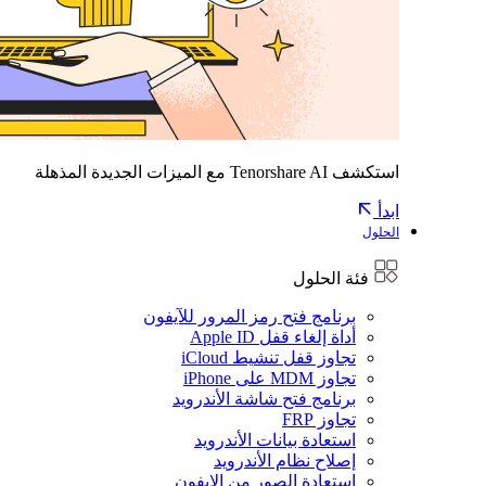
استكشف Tenorshare AI مع الميزات الجديدة المذهلة
ابدأ
الحلول
فئة الحلول
برنامج فتح رمز المرور للآيفون
أداة إلغاء قفل Apple ID
تجاوز قفل تنشيط iCloud
تجاوز MDM على iPhone
برنامج فتح شاشة الأندرويد
تجاوز FRP
استعادة بيانات الأندرويد
إصلاح نظام الأندرويد
استعادة الصور من الايفون