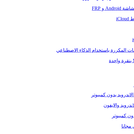
And و FRP
iCl
فات المكررة باستخدام الذكاء الاصطناعي
الاندرويد بدون كمبيوتر
ندرويد والايفون
دون كمبيوتر
 مجانا