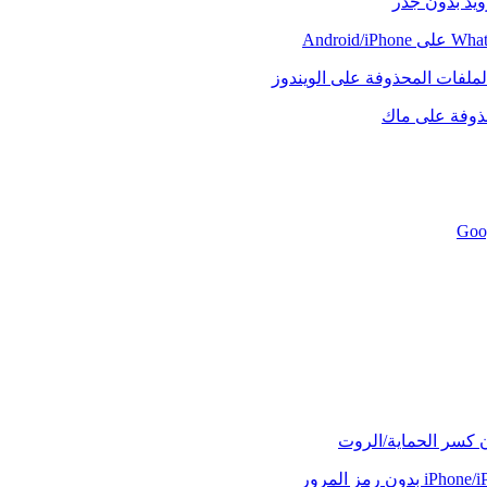
رويد بدون جذر
لملفات المحذوفة على الويندوز
حذوفة على ماك
ن كسر الحماية/الروت