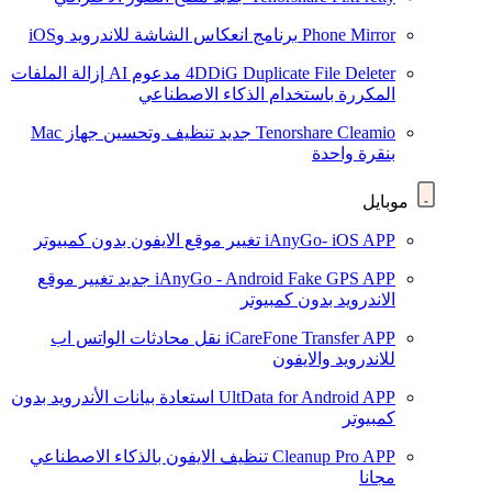
Phone Mirror
برنامج انعكاس الشاشة للاندرويد وiOS
4DDiG Duplicate File Deleter
مدعوم AI
إزالة الملفات
المكررة باستخدام الذكاء الاصطناعي
Tenorshare Cleamio
جديد
تنظيف وتحسين جهاز Mac
بنقرة واحدة
موبايل
iAnyGo- iOS APP
تغيير موقع الايفون بدون كمبيوتر
iAnyGo - Android Fake GPS APP
جديد
تغيير موقع
الاندرويد بدون كمبيوتر
iCareFone Transfer APP
نقل محادثات الواتس اب
للاندرويد والايفون
UltData for Android APP
استعادة بيانات الأندرويد بدون
كمبيوتر
Cleanup Pro APP
تنظيف الايفون بالذكاء الاصطناعي
مجانا