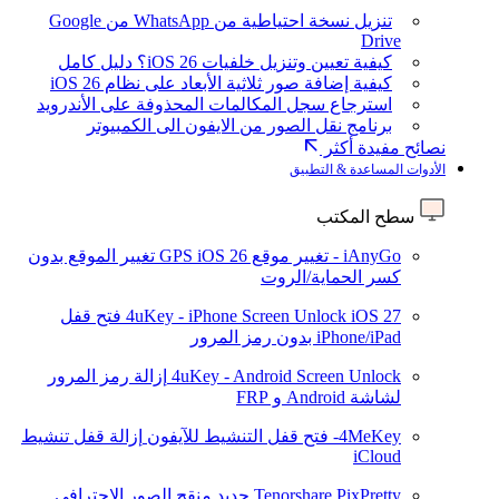
تنزيل نسخة احتياطية من WhatsApp من Google
Drive
كيفية تعيين وتنزيل خلفيات iOS 26؟ دليل كامل
كيفية إضافة صور ثلاثية الأبعاد على نظام iOS 26
استرجاع سجل المكالمات المحذوفة على الأندرويد
برنامج نقل الصور من الايفون الى الكمبيوتر
نصائح مفيدة أكثر
الأدوات المساعدة & التطبيق
سطح المكتب
iAnyGo - تغيير موقع GPS
iOS 26
تغيير الموقع بدون
كسر الحماية/الروت
iOS 27
4uKey - iPhone Screen Unlock
فتح قفل
iPhone/iPad بدون رمز المرور
4uKey - Android Screen Unlock
إزالة رمز المرور
لشاشة Android و FRP
4MeKey- فتح قفل التنشيط للآيفون
إزالة قفل تنشيط
iCloud
Tenorshare PixPretty
جديد
منقح الصور الاحترافي