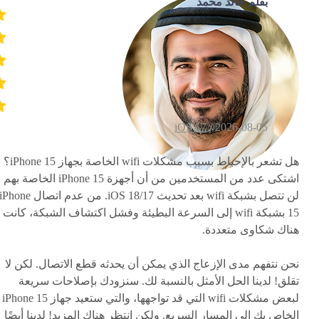
بقلم خالد محمد
iOS 17
2026-08-05 /
هل تشعر بالإحباط بسبب مشكلات wifi الخاصة بجهاز iPhone 15؟
اشتكى عدد من المستخدمين من أن أجهزة iPhone 15 الخاصة بهم
لن تتصل بشبكة wifi بعد تحديث iOS 18/17. من عدم اتصال Phone
15 بشبكة wifi إلى السرعة البطيئة وفشل اكتشاف الشبكة، كانت
هناك شكاوى متعددة.
نحن نتفهم مدى الإزعاج الذي يمكن أن يحدثه قطع الاتصال. لكن لا
تقلق! لدينا الحل الأمثل بالنسبة لك. سنزودك بإصلاحات سريعة
لبعض مشكلات wifi التي قد تواجهها، والتي ستعيد جهاز iPhone 15
الخاص بك إلى المسار السريع. ولكن انتظر هناك المزيد! لدينا أيضًا