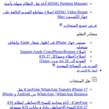
4DDiG Partition Manager
أداة نقل النظام سهلة وآمنة
4DDiG Video Repair
إصلاح مقاطع الفيديو التالفة على
جهاز الكمبيوتر/Mac
عرض جميع المنتجات
مصادر التعلم
يستمر جهاز iPhone في إظهار شعار Apple وإيقاف
تشغيله
إصلاح Support Apple Com/iPhone/Restore
إصلاح أخطاء ومشاكل iOS 27
العودة إلى ios 26 بدون iTunes
المزيد من النصائح المفيدة
النقل & الاسترداد
نقل المنتجات
iPhone 17
iCareFone WhatsApp Transfer
نقل
WhatsApp / WhatsApp Business بين Android و iPhone
iCareFone - أداة مجانية للنسخ الاحتياطي لنظام iOS
iOS 27
النسخ الاحتياطي وإدارة بيانات iOS بسهولة