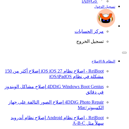
iAnyGo
تسجيل الدخول
مركز الحسابات
تسجيل الخروج
النظام & الإصلاح
ReiBoot - إصلاح نظام iOS
iOS 27
إصلاح أكثر من 150
مشكلة في نظام iOS/iPadOS
4DDiG Windows Boot Genius
إصلاح مشاكل الويندوز
في دقائق
4DDiG Photo Repair
إصلاح الصور التالفة على جهاز
الكمبيوتر/Mac
ReiBoot - إصلاح نظام Android
إصلاح نظام أندرويد
سهلاً مثل A-B-C