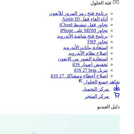
فئة الحلول
برنامج فتح رمز المرور للآيفون
أداة إلغاء قفل Apple ID
تجاوز قفل تنشيط iCloud
تجاوز MDM على iPhone
برنامج فتح شاشة الأندرويد
تجاوز FRP
استعادة بيانات الأندرويد
إصلاح نظام الأندرويد
استعادة الصور من الايفون
تخفيض إصدار iOS
تنزيل iOS 27 beta
اصلاح أخطاء ومشاكل iOS 27
شاهد جميع الحلول
مركز التحميل
مركز المتجر
دليل الفيديو