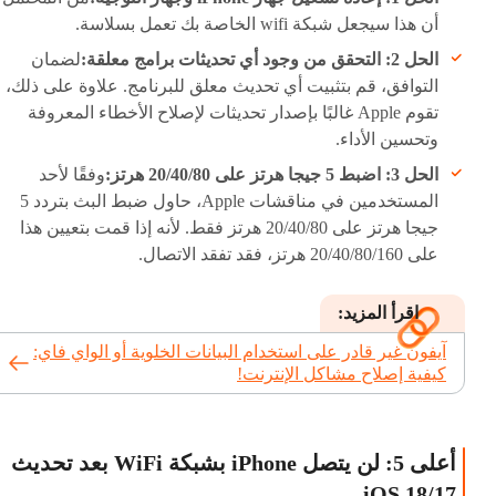
أن هذا سيجعل شبكة wifi الخاصة بك تعمل بسلاسة.
الحل 2: التحقق من وجود أي تحديثات برامج معلقة:
لضمان
التوافق، قم بتثبيت أي تحديث معلق للبرنامج. علاوة على ذلك،
تقوم Apple غالبًا بإصدار تحديثات لإصلاح الأخطاء المعروفة
وتحسين الأداء.
الحل 3: اضبط 5 جيجا هرتز على 20/40/80 هرتز:
وفقًا لأحد
المستخدمين في مناقشات Apple، حاول ضبط البث بتردد 5
جيجا هرتز على 20/40/80 هرتز فقط. لأنه إذا قمت بتعيين هذا
على 20/40/80/160 هرتز، فقد تفقد الاتصال.
اقرأ المزيد:
آيفون غير قادر على استخدام البيانات الخلوية أو الواي فاي:
كيفية إصلاح مشاكل الإنترنت!
أعلى 5: لن يتصل iPhone بشبكة WiFi بعد تحديث
iOS 18/17