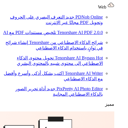
Web
PDNob Online
جديد
التعرف البصري على الحروف
وتحويل PDF مجانًا عبر الإنترنت
2.0.0
Tenorshare AI PDF
تلخيص مستندات PDF مع AI
شرائح الذكاء الاصطناعي من Tenorshare
إنشاء شرائح
في ثوانٍ باستخدام الذكاء الاصطناعي
Hot
Tenorshare AI Bypass
تحويل محتوى الذكاء
الاصطناعي إلى محتوى شبيه بالمحتوى البشري
Tenorshare AI Writer
اكتب بشكل أذكى وأسرع وأفضل
مع الذكاء الاصطناعي
PixPretty AI Photo Editor
جديد
أداة تحرير الصور
بالذكاء الاصطناعي المجانية
مميز