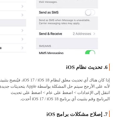
6. تحديث نظام iOS
إذا كان هناك أي تحديث معلق لنظام iOS 17 / iOS 18، فيُنصح بتث
لأنه على الأرجح سيتم حل المشكلة بواسطة Apple بتحديثات جدي
انتقل إلى الإعدادات > اضغط على عام > اضغط على تحديث
البرنامج وقم بتثبيت أي برنامج iOS 17 / iOS 18 أحدث.
7. إصلاح مشكلات برامج iOS