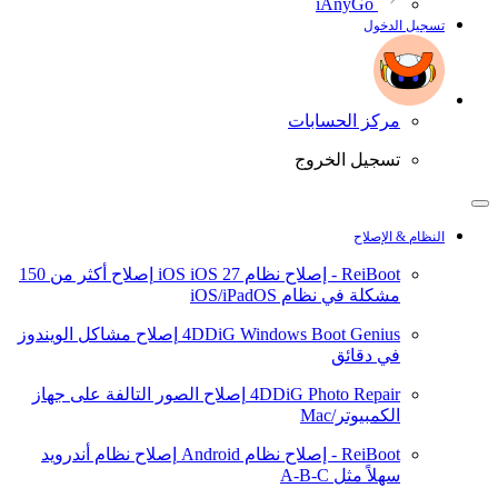
iAnyGo
تسجيل الدخول
مركز الحسابات
تسجيل الخروج
النظام & الإصلاح
ReiBoot - إصلاح نظام iOS
iOS 27
إصلاح أكثر من 150
مشكلة في نظام iOS/iPadOS
4DDiG Windows Boot Genius
إصلاح مشاكل الويندوز
في دقائق
4DDiG Photo Repair
إصلاح الصور التالفة على جهاز
الكمبيوتر/Mac
ReiBoot - إصلاح نظام Android
إصلاح نظام أندرويد
سهلاً مثل A-B-C