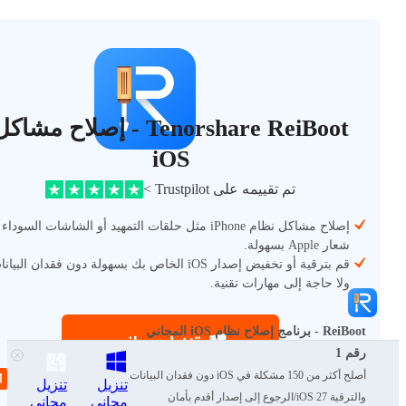
Tenorshare ReiBoot - إصلاح مشاك
iOS
تم تقييمه على Trustpilot >
إصلاح مشاكل نظام iPhone مثل حلقات التمهيد أو الشاشات السوداء
شعار Apple بسهولة.
قم بترقية أو تخفيض إصدار iOS الخاص بك بسهولة دون فقدان البيا
ولا حاجة إلى مهارات تقنية.
ReiBoot - برنامج إصلاح نظام iOS المجاني
رقم 1
أصلح أكثر من 150 مشكلة في iOS دون فقدان البيانات
تنزيل
تنزيل
والترقية iOS 27/الرجوع إلى إصدار أقدم بأمان
مجاني
مجاني