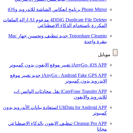
Phone Mirror
برنامج انعكاس الشاشة للاندرويد وiOS
4DDiG Duplicate File Deleter
مدعوم AI
إزالة الملفات
المكررة باستخدام الذكاء الاصطناعي
Tenorshare Cleamio
جديد
تنظيف وتحسين جهاز Mac
بنقرة واحدة
موبايل
iAnyGo- iOS APP
تغيير موقع الايفون بدون كمبيوتر
iAnyGo - Android Fake GPS APP
جديد
تغيير موقع
الاندرويد بدون كمبيوتر
iCareFone Transfer APP
نقل محادثات الواتس اب
للاندرويد والايفون
UltData for Android APP
استعادة بيانات الأندرويد بدون
كمبيوتر
Cleanup Pro APP
تنظيف الايفون بالذكاء الاصطناعي
مجانا