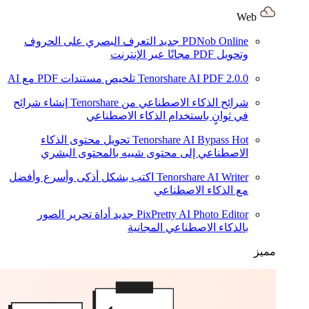
Web
PDNob Online
جديد
التعرف البصري على الحروف
وتحويل PDF مجانًا عبر الإنترنت
2.0.0
Tenorshare AI PDF
تلخيص مستندات PDF مع AI
شرائح الذكاء الاصطناعي من Tenorshare
إنشاء شرائح
في ثوانٍ باستخدام الذكاء الاصطناعي
Hot
Tenorshare AI Bypass
تحويل محتوى الذكاء
الاصطناعي إلى محتوى شبيه بالمحتوى البشري
Tenorshare AI Writer
اكتب بشكل أذكى وأسرع وأفضل
مع الذكاء الاصطناعي
PixPretty AI Photo Editor
جديد
أداة تحرير الصور
بالذكاء الاصطناعي المجانية
مميز