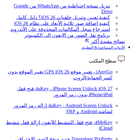
تنزيل نسخة احتياطية من WhatsApp من Google
Drive
كيفية تعيين وتنزيل خلفيات iOS 26؟ دليل كامل
كيفية إضافة صور ثلاثية الأبعاد على نظام iOS 26
استرجاع سجل المكالمات المحذوفة على الأندرويد
برنامج نقل الصور من الايفون الى الكمبيوتر
نصائح مفيدة أكثر
الأدوات المساعدة & التطبيق
سطح المكتب
iAnyGo - تغيير موقع GPS
iOS 26
تغيير الموقع بدون
كسر الحماية/الروت
iOS 27
4uKey - iPhone Screen Unlock
فتح قفل
iPhone/iPad بدون رمز المرور
4uKey - Android Screen Unlock
إزالة رمز المرور
لشاشة Android و FRP
4MeKey- فتح قفل التنشيط للآيفون
إزالة قفل تنشيط
iCloud
Tenorshare PixPretty
جديد
منقح الصور الاحترافي