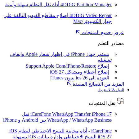
4DDiG Partition Manager
أداة نقل النظام سهلة وآمنة
4DDiG Video Repair
إصلاح مقاطع الفيديو التالفة على
جهاز الكمبيوتر/Mac
عرض جميع المنتجات
مصادر التعلم
يستمر جهاز iPhone في إظهار شعار Apple وإيقاف
تشغيله
إصلاح Support Apple Com/iPhone/Restore
إصلاح أخطاء ومشاكل iOS 27
العودة إلى ios 26 بدون iTunes
المزيد من النصائح المفيدة
النقل & الاسترداد
نقل المنتجات
iPhone 17
iCareFone WhatsApp Transfer
نقل
WhatsApp / WhatsApp Business بين Android و iPhone
iCareFone - أداة مجانية للنسخ الاحتياطي لنظام iOS
iOS 27
النسخ الاحتياطي وإدارة بيانات iOS بسهولة