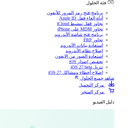
فئة الحلول
برنامج فتح رمز المرور للآيفون
أداة إلغاء قفل Apple ID
تجاوز قفل تنشيط iCloud
تجاوز MDM على iPhone
برنامج فتح شاشة الأندرويد
تجاوز FRP
استعادة بيانات الأندرويد
إصلاح نظام الأندرويد
استعادة الصور من الايفون
تخفيض إصدار iOS
تنزيل iOS 27 beta
اصلاح أخطاء ومشاكل iOS 27
شاهد جميع الحلول
مركز التحميل
مركز المتجر
دليل الفيديو