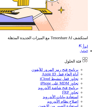
استكشف Tenorshare AI مع الميزات الجديدة المذهلة
ابدأ
الحلول
فئة الحلول
برنامج فتح رمز المرور للآيفون
أداة إلغاء قفل Apple ID
تجاوز قفل تنشيط iCloud
تجاوز MDM على iPhone
برنامج فتح شاشة الأندرويد
تجاوز FRP
استعادة بيانات الأندرويد
إصلاح نظام الأندرويد
استعادة الصور من الايفون