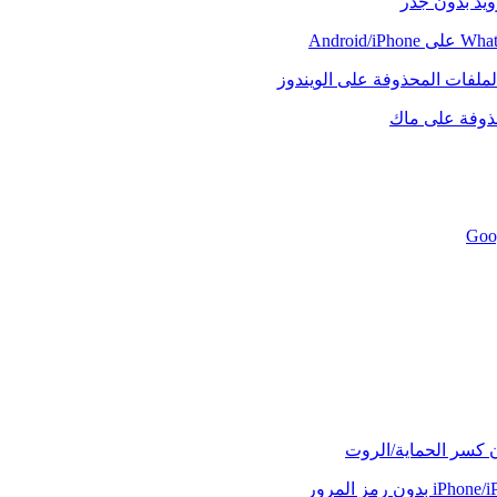
رويد بدون جذر
لملفات المحذوفة على الويندوز
حذوفة على ماك
ن كسر الحماية/الروت