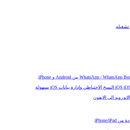
iO
النسخ الاحتياطي وإدارة بيانات iOS بسهولة
اندرويد الى الايفون
iPhone/iP