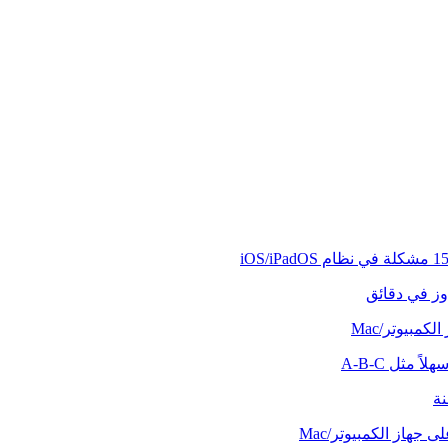
وز في دقائق
كمبيوتر/Mac
ً مثل A-B-C
نة
 جهاز الكمبيوتر/Mac