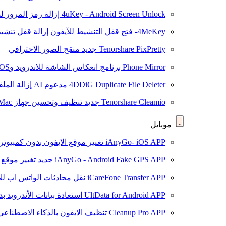
4uKey - Android Screen Unlock
إزالة رمز المرور لشاشة roid
4MeKey- فتح قفل التنشيط للآيفون
إزالة قفل تنشيط oud
Tenorshare PixPretty
جديد
منقح الصور الاحترافي
Phone Mirror
برنامج انعكاس الشاشة للاندرويد وiOS
4DDiG Duplicate File Deleter
مدعوم AI
إزالة المل
Tenorshare Cleamio
جديد
تنظيف وتحسين جهاز Mac بنقرة واحدة
موبايل
iAnyGo- iOS APP
تغيير موقع الايفون بدون كمبيوتر
iAnyGo - Android Fake GPS APP
جديد
تغيير موقع 
iCareFone Transfer APP
نقل محادثات الواتس اب للا
UltData for Android APP
استعادة بيانات الأندرويد ب
Cleanup Pro APP
تنظيف الايفون بالذكاء الاصطناعي