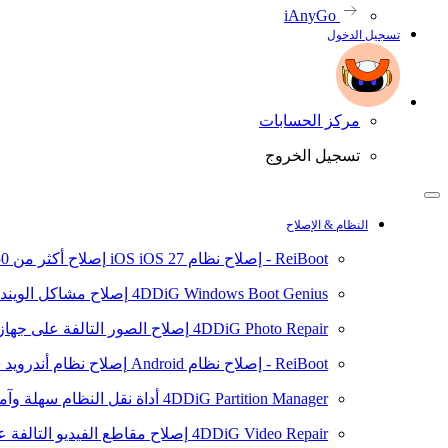
iAnyGo
تسجيل الدخول
مركز الحسابات
تسجيل الخروج
النظام & الإصلاح
ReiBoot - إصلاح نظام iOS
iOS 27
إصلاح أكثر من 150 مشكلة في نظام iOS/iPadOS
4DDiG Windows Boot Genius
إصلاح مشاكل الويند
4DDiG Photo Repair
إصلاح الصور التالفة على جهاز ال
ReiBoot - إصلاح نظام Android
إصلاح نظام أندرويد سهلا
4DDiG Partition Manager
أداة نقل النظام سهلة وآم
4DDiG Video Repair
إصلاح مقاطع الفيديو التالفة على