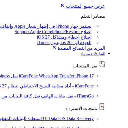
عرض جميع المنتجات
مصادر التعلم
يستمر جهاز iPhone في إظهار شعار Apple وإيقاف تشغيله
إصلاح Support Apple Com/iPhone/Restore
إصلاح أخطاء ومشاكل iOS 27
العودة إلى ios 26 بدون iTunes
المزيد من النصائح المفيدة
النقل & الاسترداد
نقل المنتجات
iPhone 17
iCareFone WhatsApp Transfer
نقل WhatsApp / WhatsApp Business بين Android و iPhone
iCareFone - أداة مجانية للنسخ الاحتياطي لنظام iOS
S 27
iTransGo - نقل بيانات الهاتف
نقل كافة البيانات من ال
منتجات الاسترداد
UltData iOS Data Recovery
استعادة البيانات المفقودة من ad