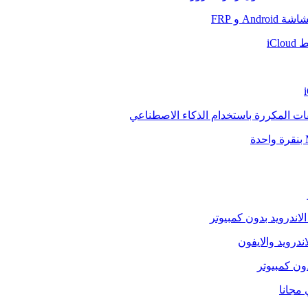
And و FRP
iCl
فات المكررة باستخدام الذكاء الاصطناعي
الاندرويد بدون كمبيوتر
ندرويد والايفون
دون كمبيوتر
 مجانا