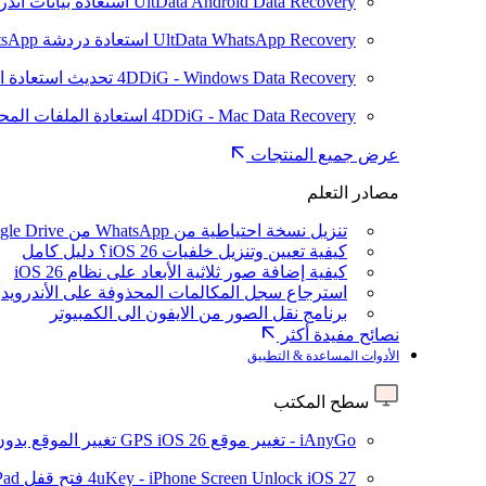
UltData Android Data Recovery
استعادة بيانات أند
UltData WhatsApp Recovery
استعادة دردشة WhatsApp على Android/iPhone
4DDiG - Windows Data Recovery
تحديث
استعادة ا
4DDiG - Mac Data Recovery
استعادة الملفات الم
عرض جميع المنتجات
مصادر التعلم
تنزيل نسخة احتياطية من WhatsApp من Google Drive
كيفية تعيين وتنزيل خلفيات iOS 26؟ دليل كامل
كيفية إضافة صور ثلاثية الأبعاد على نظام iOS 26
استرجاع سجل المكالمات المحذوفة على الأندرويد
برنامج نقل الصور من الايفون الى الكمبيوتر
نصائح مفيدة أكثر
الأدوات المساعدة & التطبيق
سطح المكتب
iAnyGo - تغيير موقع GPS
iOS 26
تغيير الموقع بدو
iOS 27
4uKey - iPhone Screen Unlock
فتح قفل iPhone/iPad بدون رمز المرور