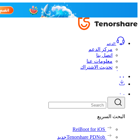
الدعم
مركز الدعم
اتصل بنا
معلومات عنا
تحديث الاشتراك
البحث السريع
ReiBoot for iOS
Tenorshare PDNob
جديد