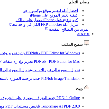
مصادر التعلم
أفضل أداة لتغيير موقع بوكيمون جو
كيفية تغيير الموقع على iPhone
كيفية فتح قفل iPhone مقفل على مالكه
تنزيل أداة FRP unlocker الكل في واحد مجانًا
المزيد من النصائح المفيدة
AI & PDF
سطح المكتب
PDNob - PDF Editor for Windows
جديد
تحرير وتحسين ملفات PDF باستخد
PDNob - PDF Editor for Mac
تحرير وإدارة ملفات PDF باستخدام الذكاء الاصطناعي على نظام macOS
تحويل الصورة إلى نص
التقاط وتحويل الصورة إلى ا
PDNob Image Translator
جديد
ترجمة الصورة باستخدام
Web
PDNob Online
جديد
التعرف البصري على الحروف وتحويل PDF مجانًا ع
2.0.0
Tenorshare AI PDF
تلخيص مستندات PDF مع AI