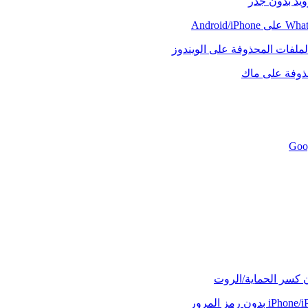
رويد بدون جذر
لملفات المحذوفة على الويندوز
حذوفة على ماك
ن كسر الحماية/الروت