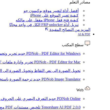
مصادر التعلم
أفضل أداة لتغيير موقع بوكيمون جو
كيفية تغيير الموقع على iPhone
كيفية فتح قفل iPhone مقفل على مالكه
تنزيل أداة FRP unlocker الكل في واحد مجانًا
المزيد من النصائح المفيدة
AI & PDF
سطح المكتب
PDNob - PDF Editor for Windows
جديد
تحرير وتحسين ملفات PDF باستخد
PDNob - PDF Editor for Mac
تحرير وإدارة ملفات PDF باستخدام الذكاء الاصطناعي على نظام macOS
تحويل الصورة إلى نص
التقاط وتحويل الصورة إلى ا
PDNob Image Translator
جديد
ترجمة الصورة باستخدام
Web
PDNob Online
جديد
التعرف البصري على الحروف وتحويل PDF مجانًا ع
2.0.0
Tenorshare AI PDF
تلخيص مستندات PDF مع AI