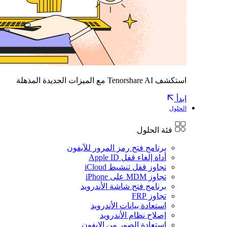
استكشف Tenorshare AI مع الميزات الجديدة المذهلة
ابدأ
الحلول
فئة الحلول
برنامج فتح رمز المرور للآيفون
أداة إلغاء قفل Apple ID
تجاوز قفل تنشيط iCloud
تجاوز MDM على iPhone
برنامج فتح شاشة الأندرويد
تجاوز FRP
استعادة بيانات الأندرويد
إصلاح نظام الأندرويد
استعادة الصور من الايفون