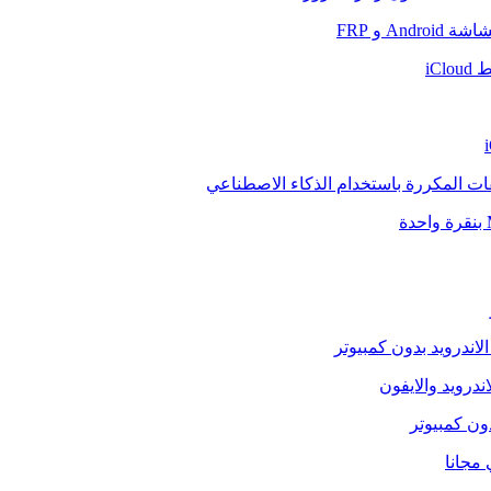
And و FRP
iCl
فات المكررة باستخدام الذكاء الاصطناعي
الاندرويد بدون كمبيوتر
ندرويد والايفون
دون كمبيوتر
 مجانا