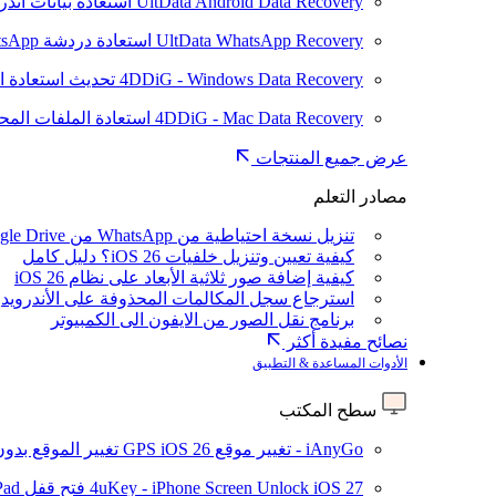
UltData Android Data Recovery
استعادة بيانات أند
UltData WhatsApp Recovery
استعادة دردشة WhatsApp على Android/iPhone
4DDiG - Windows Data Recovery
تحديث
استعادة ا
4DDiG - Mac Data Recovery
استعادة الملفات الم
عرض جميع المنتجات
مصادر التعلم
تنزيل نسخة احتياطية من WhatsApp من Google Drive
كيفية تعيين وتنزيل خلفيات iOS 26؟ دليل كامل
كيفية إضافة صور ثلاثية الأبعاد على نظام iOS 26
استرجاع سجل المكالمات المحذوفة على الأندرويد
برنامج نقل الصور من الايفون الى الكمبيوتر
نصائح مفيدة أكثر
الأدوات المساعدة & التطبيق
سطح المكتب
iAnyGo - تغيير موقع GPS
iOS 26
تغيير الموقع بدو
iOS 27
4uKey - iPhone Screen Unlock
فتح قفل iPhone/iPad بدون رمز المرور