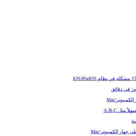
وز في دقائق
كمبيوتر/Mac
ً مثل A-B-C
نة
 جهاز الكمبيوتر/Mac