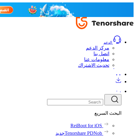
الدعم
مركز الدعم
اتصل بنا
معلومات عنا
تحديث الاشتراك
البحث السريع
ReiBoot for iOS
Tenorshare PDNob
جديد