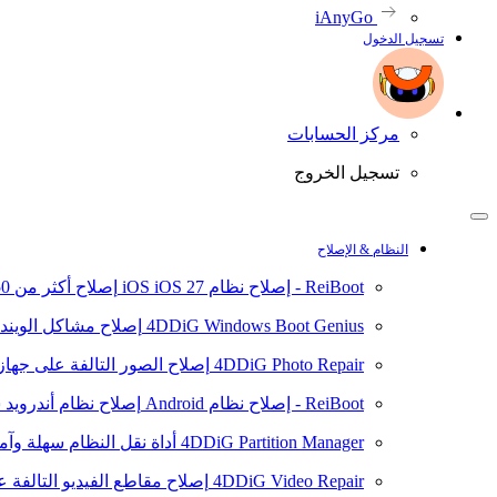
iAnyGo
تسجيل الدخول
مركز الحسابات
تسجيل الخروج
النظام & الإصلاح
ReiBoot - إصلاح نظام iOS
iOS 27
إصلاح أكثر من 150 مشكلة في نظام iOS/iPadOS
4DDiG Windows Boot Genius
إصلاح مشاكل الويند
4DDiG Photo Repair
إصلاح الصور التالفة على جهاز ال
ReiBoot - إصلاح نظام Android
إصلاح نظام أندرويد سهلا
4DDiG Partition Manager
أداة نقل النظام سهلة وآم
4DDiG Video Repair
إصلاح مقاطع الفيديو التالفة على