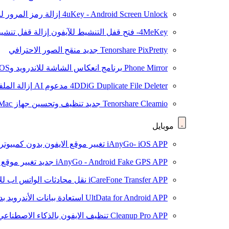
4uKey - Android Screen Unlock
إزالة رمز المرور لشاشة roid
4MeKey- فتح قفل التنشيط للآيفون
إزالة قفل تنشيط oud
Tenorshare PixPretty
جديد
منقح الصور الاحترافي
Phone Mirror
برنامج انعكاس الشاشة للاندرويد وiOS
4DDiG Duplicate File Deleter
مدعوم AI
إزالة المل
Tenorshare Cleamio
جديد
تنظيف وتحسين جهاز Mac بنقرة واحدة
موبايل
iAnyGo- iOS APP
تغيير موقع الايفون بدون كمبيوتر
iAnyGo - Android Fake GPS APP
جديد
تغيير موقع 
iCareFone Transfer APP
نقل محادثات الواتس اب للا
UltData for Android APP
استعادة بيانات الأندرويد ب
Cleanup Pro APP
تنظيف الايفون بالذكاء الاصطناعي