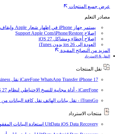
عرض جميع المنتجات
مصادر التعلم
يستمر جهاز iPhone في إظهار شعار Apple وإيقاف تشغيله
إصلاح Support Apple Com/iPhone/Restore
إصلاح أخطاء ومشاكل iOS 27
العودة إلى ios 26 بدون iTunes
المزيد من النصائح المفيدة
النقل & الاسترداد
نقل المنتجات
iPhone 17
iCareFone WhatsApp Transfer
نقل WhatsApp / WhatsApp Business بين Android و iPhone
iCareFone - أداة مجانية للنسخ الاحتياطي لنظام iOS
S 27
iTransGo - نقل بيانات الهاتف
نقل كافة البيانات من ال
منتجات الاسترداد
UltData iOS Data Recovery
استعادة البيانات المفقودة من ad