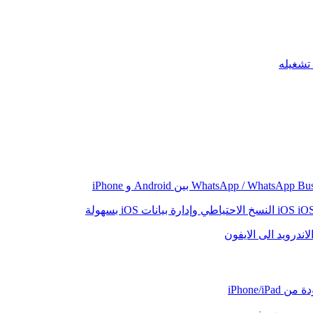
iO
النسخ الاحتياطي وإدارة بيانات iOS بسهولة
اندرويد الى الايفون
iPhone/iP