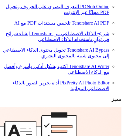
PDNob Online
التعرف البصري على الحروف وتحويل
PDF مجانًا عبر الإنترنت
Tenorshare AI PDF
تلخيص مستندات PDF مع AI
شرائح الذكاء الاصطناعي من Tenorshare
إنشاء شرائح
في ثوانٍ باستخدام الذكاء الاصطناعي
Tenorshare AI Bypass
تحويل محتوى الذكاء الاصطناعي
إلى محتوى شبيه بالمحتوى البشري
Tenorshare AI Writer
اكتب بشكل أذكى وأسرع وأفضل
مع الذكاء الاصطناعي
PixPretty AI Photo Editor
أداة تحرير الصور بالذكاء
الاصطناعي المجانية
مميز