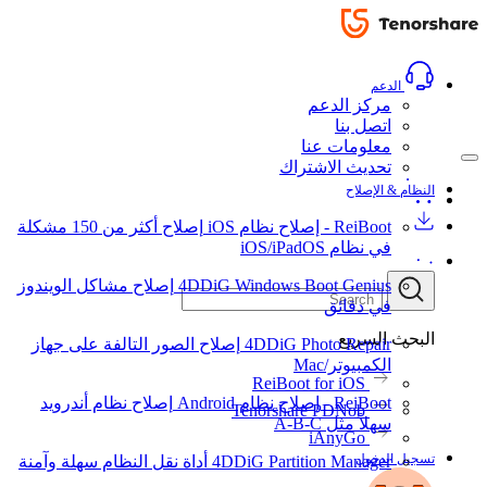
الدعم
مركز الدعم
اتصل بنا
معلومات عنا
تحديث الاشتراك
النظام & الإصلاح
ReiBoot - إصلاح نظام iOS
إصلاح أكثر من 150 مشكلة
في نظام iOS/iPadOS
4DDiG Windows Boot Genius
إصلاح مشاكل الويندوز
في دقائق
البحث السريع
4DDiG Photo Repair
إصلاح الصور التالفة على جهاز
الكمبيوتر/Mac
ReiBoot for iOS
ReiBoot - إصلاح نظام Android
إصلاح نظام أندرويد
Tenorshare PDNob
سهلاً مثل A-B-C
iAnyGo
تسجيل الدخول
4DDiG Partition Manager
أداة نقل النظام سهلة وآمنة