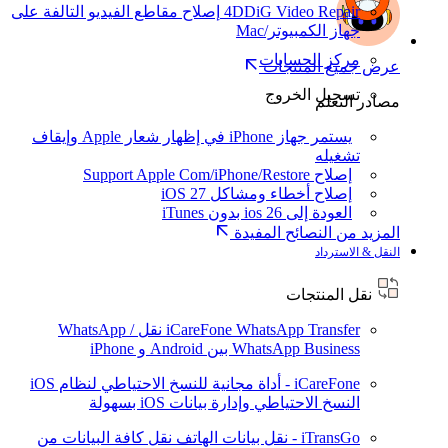
4DDiG Video Repair
إصلاح مقاطع الفيديو التالفة على
جهاز الكمبيوتر/Mac
مركز الحسابات
عرض جميع المنتجات
تسجيل الخروج
مصادر التعلم
يستمر جهاز iPhone في إظهار شعار Apple وإيقاف
تشغيله
إصلاح Support Apple Com/iPhone/Restore
إصلاح أخطاء ومشاكل iOS 27
العودة إلى ios 26 بدون iTunes
المزيد من النصائح المفيدة
النقل & الاسترداد
نقل المنتجات
iCareFone WhatsApp Transfer
نقل WhatsApp /
WhatsApp Business بين Android و iPhone
iCareFone - أداة مجانية للنسخ الاحتياطي لنظام iOS
النسخ الاحتياطي وإدارة بيانات iOS بسهولة
iTransGo - نقل بيانات الهاتف
نقل كافة البيانات من