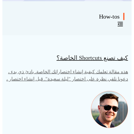
How-tos
كيف تصنع Shortcuts الخاصة؟
هذه مقالة تعلمك كيفية إنشاء اختصاراتك الخاصة. بادئ ذي بدء ،
دعونا نلقي نظرة على اختصار "ليلة سعيدة". قبل إنشاء اختصار ،
يجب أولاً تحديد التأثير الذي يجب أن يحققه هذا الاختصار. في اخت
صار "ليلة سعيدة" ، تريد أن تقول "يا سيري ، أنا ذاهب للنوم" إلى
جهاز iPhone قبل الذهاب إلى السرير ، وسوف ينفذ الهاتف تلقائيًا