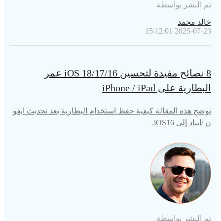
تم النشر بواسطة
خالد محمد
2025-07-23 15:12:01
8 نصائح مفيدة لتحسين iOS 18/17/16 عمر
البطارية على iPhone / iPad
توضح هذه المقالة كيفية حفظ استخدام البطارية بعد تحديث ايفو
ن /ايباد إلى iOS16.
تم النشر بواسطة