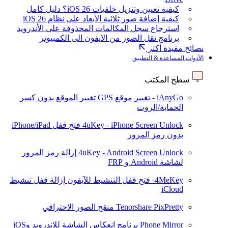
كيفية تعيين وتنزيل خلفيات iOS 26؟ دليل كامل
كيفية إضافة صور ثلاثية الأبعاد على نظام iOS 26
استرجاع سجل المكالمات المحذوفة على الأندرويد
برنامج نقل الصور من الايفون الى الكمبيوتر
نصائح مفيدة أكثر
الأدوات المساعدة & التطبيق
سطح المكتب
iAnyGo - تغيير موقع GPS
تغيير الموقع بدون كسر
الحماية/الروت
4uKey - iPhone Screen Unlock
فتح قفل iPhone/iPad
بدون رمز المرور
4uKey - Android Screen Unlock
إزالة رمز المرور
لشاشة Android و FRP
4MeKey- فتح قفل التنشيط للآيفون
إزالة قفل تنشيط
iCloud
Tenorshare PixPretty
منقح الصور الاحترافي
Phone Mirror
برنامج انعكاس الشاشة للاندرويد وiOS