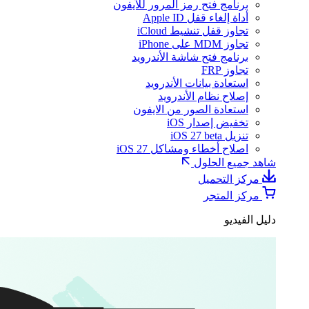
برنامج فتح رمز المرور للآيفون
أداة إلغاء قفل Apple ID
تجاوز قفل تنشيط iCloud
تجاوز MDM على iPhone
برنامج فتح شاشة الأندرويد
تجاوز FRP
استعادة بيانات الأندرويد
إصلاح نظام الأندرويد
استعادة الصور من الايفون
تخفيض إصدار iOS
تنزيل iOS 27 beta
اصلاح أخطاء ومشاكل iOS 27
شاهد جميع الحلول
مركز التحميل
مركز المتجر
دليل الفيديو