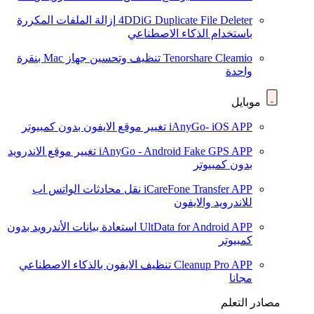
4DDiG Duplicate File Deleter
إزالة الملفات المكررة
باستخدام الذكاء الاصطناعي
Tenorshare Cleamio
تنظيف وتحسين جهاز Mac بنقرة
واحدة
موبايل
iAnyGo- iOS APP
تغيير موقع الايفون بدون كمبيوتر
iAnyGo - Android Fake GPS APP
تغيير موقع الاندرويد
بدون كمبيوتر
iCareFone Transfer APP
نقل محادثات الواتس اب
للاندرويد والايفون
UltData for Android APP
استعادة بيانات الأندرويد بدون
كمبيوتر
Cleanup Pro APP
تنظيف الايفون بالذكاء الاصطناعي
مجانا
مصادر التعلم