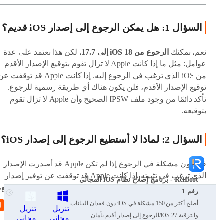
السؤال 1: هل يمكن الرجوع إلى إصدار iOS قديم؟
نعم، يمكنك
الرجوع من iOS 18 إلى 17.7
، لكن هذا يعتمد على عدة
عوامل: مثل ما إذا كانت Apple لا تزال تقوم بتوقيع الإصدار الأقدم
من iOS الذي ترغب في الرجوع إليه. إذا كانت Apple قد توقفت 
توقيع الإصدار الأقدم، فلن يكون هناك أي طريقة رسمية للرجوع.
تأكد دائمًا من وجود ملف IPSW الصحيح وأن Apple لا تزال تقوم
بتوقيعه.
السؤال 2: لماذا لا أستطيع الرجوع إلى إصدار iOS؟
قد تكون مشكلة في الرجوع إذا لم تكن Apple قد أصدرت الإصدار
الذي ترغب في تثبيته. إذا كانت Apple قد توقفت عن توفير إصدار
ReiBoot - برنامج إصلاح نظام iOS المجاني
معين، فلن يكون من الممكن الرجوع إليه بالطرق التقليدية. بالطبع،
رقم 1
يمكن أن تكون المشكلة في ملفات IPSW غير الصحيحة أو غير
أصلح أكثر من 150 مشكلة في iOS دون فقدان البيانات
تنزيل
تنزيل
المتوافقة أو في إعدادات الجهاز.
والترقية iOS 27/الرجوع إلى إصدار أقدم بأمان
مجاني
مجاني