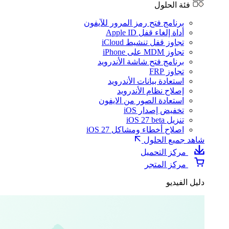
فئة الحلول
برنامج فتح رمز المرور للآيفون
أداة إلغاء قفل Apple ID
تجاوز قفل تنشيط iCloud
تجاوز MDM على iPhone
برنامج فتح شاشة الأندرويد
تجاوز FRP
استعادة بيانات الأندرويد
إصلاح نظام الأندرويد
استعادة الصور من الايفون
تخفيض إصدار iOS
تنزيل iOS 27 beta
اصلاح أخطاء ومشاكل iOS 27
شاهد جميع الحلول
مركز التحميل
مركز المتجر
دليل الفيديو