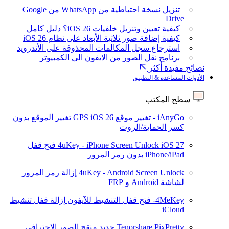
تنزيل نسخة احتياطية من WhatsApp من Google
Drive
كيفية تعيين وتنزيل خلفيات iOS 26؟ دليل كامل
كيفية إضافة صور ثلاثية الأبعاد على نظام iOS 26
استرجاع سجل المكالمات المحذوفة على الأندرويد
برنامج نقل الصور من الايفون الى الكمبيوتر
نصائح مفيدة أكثر
الأدوات المساعدة & التطبيق
سطح المكتب
iAnyGo - تغيير موقع GPS
iOS 26
تغيير الموقع بدون
كسر الحماية/الروت
iOS 27
4uKey - iPhone Screen Unlock
فتح قفل
iPhone/iPad بدون رمز المرور
4uKey - Android Screen Unlock
إزالة رمز المرور
لشاشة Android و FRP
4MeKey- فتح قفل التنشيط للآيفون
إزالة قفل تنشيط
iCloud
Tenorshare PixPretty
جديد
منقح الصور الاحترافي