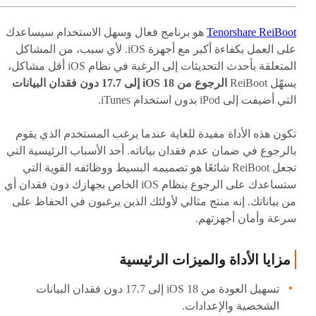
Tenorshare ReiBoot
هو برنامج فعال وسهل الاستخدام سيساعدك
على العمل بكفاءة أكبر مع أجهزة iOS. لأي سبب، من المشاكل
المتعلقة بأحدث التحديثات إلى الرغبة في نظام iOS أقل مشاكل،
يسهّل ReiBoot
الرجوع
من iOS 18 إلى 17.7 دون فقدان البيانات
التي أضيفت إلى iPod بدون استخدام iTunes.
تكون هذه الأداة مفيدة للغاية عندما يرغب المستخدم الذي يقوم
بالرجوع في ضمان عدم فقدان بياناته. أحد الأسباب الرئيسية التي
تجعل ReiBoot شائعًا هو تصميمه البسيط ووظائفه القوية التي
ستساعدك على الرجوع بنظام iOS الخاص بجهازك دون فقدان أي
من بياناتك. إنه منتج مثالي لأولئك الذين يرغبون في الحفاظ على
سرعة وأمان أجهزتهم.
مزايا الأداة والميزات الرئيسية
تسهيل العودة من iOS 18 إلى 17.7 دون فقدان البيانات
الشخصية والإعدادات.