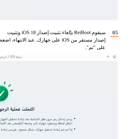
سيقوم ReiBoot بإلغاء تثبيت إصدار iOS 18 وتثبيت
إصدار مستقر من iOS على جهازك. عند الانتهاء، اضغ
على "تم".