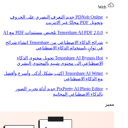
Web
PDNob Online
جديد
التعرف البصري على الحروف
وتحويل PDF مجانًا عبر الإنترنت
2.0.0
Tenorshare AI PDF
تلخيص مستندات PDF مع AI
شرائح الذكاء الاصطناعي من Tenorshare
إنشاء شرائح
في ثوانٍ باستخدام الذكاء الاصطناعي
Hot
Tenorshare AI Bypass
تحويل محتوى الذكاء
الاصطناعي إلى محتوى شبيه بالمحتوى البشري
Tenorshare AI Writer
اكتب بشكل أذكى وأسرع وأفضل
مع الذكاء الاصطناعي
PixPretty AI Photo Editor
جديد
أداة تحرير الصور
بالذكاء الاصطناعي المجانية
مميز