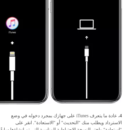
4.
عادة ما يتعرف iTunes على جهازك بمجرد دخوله في وضع
الاسترداد ويطلب منك "التحديث" أو "الاستعادة". انقر على
"استعادة" واختر النسخة الاحتياطية المناسبة التي تم إنشاؤها سابقًا