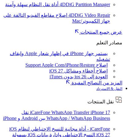
4DDiG Partition Manager
أداة نقل النظام سهلة وآمنة
4DDiG Video Repair
إصلاح مقاطع الفيديو التالفة على
جهاز الكمبيوتر/Mac
عرض جميع المنتجات
مصادر التعلم
يستمر جهاز iPhone في إظهار شعار Apple وإيقاف
تشغيله
إصلاح Support Apple Com/iPhone/Restore
إصلاح أخطاء ومشاكل iOS 27
العودة إلى ios 26 بدون iTunes
المزيد من النصائح المفيدة
النقل & الاسترداد
نقل المنتجات
iPhone 17
iCareFone WhatsApp Transfer
نقل
WhatsApp / WhatsApp Business بين Android و iPhone
iCareFone - أداة مجانية للنسخ الاحتياطي لنظام iOS
iOS 27
النسخ الاحتياطي وإدارة بيانات iOS بسهولة