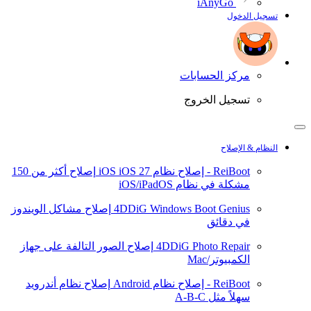
iAnyGo
تسجيل الدخول
مركز الحسابات
تسجيل الخروج
النظام & الإصلاح
ReiBoot - إصلاح نظام iOS
iOS 27
إصلاح أكثر من 150
مشكلة في نظام iOS/iPadOS
4DDiG Windows Boot Genius
إصلاح مشاكل الويندوز
في دقائق
4DDiG Photo Repair
إصلاح الصور التالفة على جهاز
الكمبيوتر/Mac
ReiBoot - إصلاح نظام Android
إصلاح نظام أندرويد
سهلاً مثل A-B-C