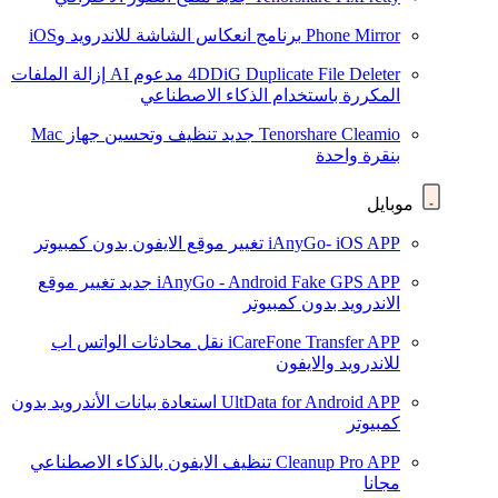
Phone Mirror
برنامج انعكاس الشاشة للاندرويد وiOS
4DDiG Duplicate File Deleter
مدعوم AI
إزالة الملفات
المكررة باستخدام الذكاء الاصطناعي
Tenorshare Cleamio
جديد
تنظيف وتحسين جهاز Mac
بنقرة واحدة
موبايل
iAnyGo- iOS APP
تغيير موقع الايفون بدون كمبيوتر
iAnyGo - Android Fake GPS APP
جديد
تغيير موقع
الاندرويد بدون كمبيوتر
iCareFone Transfer APP
نقل محادثات الواتس اب
للاندرويد والايفون
UltData for Android APP
استعادة بيانات الأندرويد بدون
كمبيوتر
Cleanup Pro APP
تنظيف الايفون بالذكاء الاصطناعي
مجانا