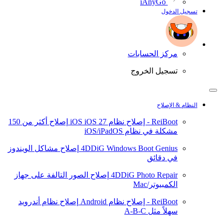
iAnyGo
تسجيل الدخول
مركز الحسابات
تسجيل الخروج
النظام & الإصلاح
ReiBoot - إصلاح نظام iOS
iOS 27
إصلاح أكثر من 150
مشكلة في نظام iOS/iPadOS
4DDiG Windows Boot Genius
إصلاح مشاكل الويندوز
في دقائق
4DDiG Photo Repair
إصلاح الصور التالفة على جهاز
الكمبيوتر/Mac
ReiBoot - إصلاح نظام Android
إصلاح نظام أندرويد
سهلاً مثل A-B-C