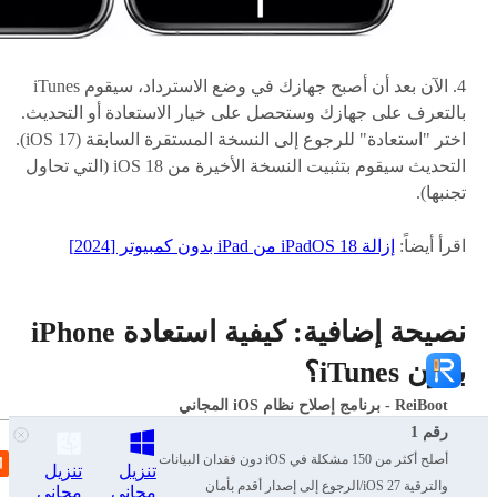
4. الآن بعد أن أصبح جهازك في وضع الاسترداد، سيقوم iTunes
بالتعرف على جهازك وستحصل على خيار الاستعادة أو التحديث.
اختر "استعادة" للرجوع إلى النسخة المستقرة السابقة (iOS 17).
التحديث سيقوم بتثبيت النسخة الأخيرة من iOS 18 (التي تحاول
تجنبها).
اقرأ أيضاً:
إزالة iPadOS 18 من iPad بدون كمبيوتر [2024]
نصيحة إضافية: كيفية استعادة iPhone
بدون iTunes؟
ReiBoot - برنامج إصلاح نظام iOS المجاني
رقم 1
في حين أن iTunes يستخدم عادة لاستعادة جهاز iPhone الخاص بك،
أصلح أكثر من 150 مشكلة في iOS دون فقدان البيانات
تنزيل
تنزيل
هناك طريقة بديلة لا تتطلب جهاز كمبيوتر. اتبع هذه الخطوات
والترقية iOS 27/الرجوع إلى إصدار أقدم بأمان
مجاني
مجاني