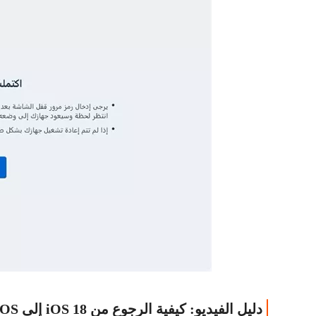
دليل الفيديو: كيفية الرجوع من OS 18