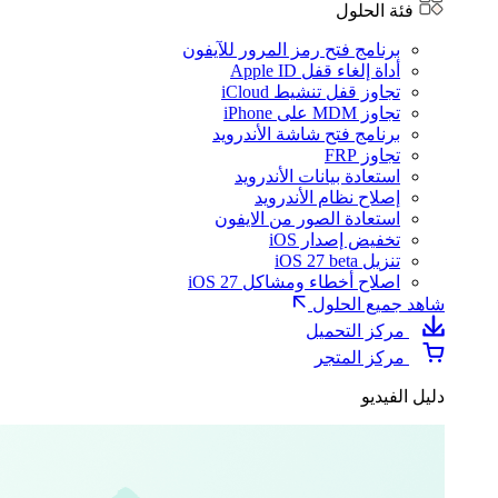
فئة الحلول
برنامج فتح رمز المرور للآيفون
أداة إلغاء قفل Apple ID
تجاوز قفل تنشيط iCloud
تجاوز MDM على iPhone
برنامج فتح شاشة الأندرويد
تجاوز FRP
استعادة بيانات الأندرويد
إصلاح نظام الأندرويد
استعادة الصور من الايفون
تخفيض إصدار iOS
تنزيل iOS 27 beta
اصلاح أخطاء ومشاكل iOS 27
شاهد جميع الحلول
مركز التحميل
مركز المتجر
دليل الفيديو