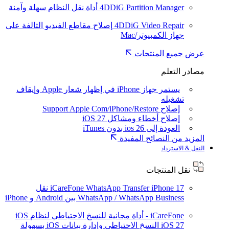
4DDiG Partition Manager
أداة نقل النظام سهلة وآمنة
4DDiG Video Repair
إصلاح مقاطع الفيديو التالفة على
جهاز الكمبيوتر/Mac
عرض جميع المنتجات
مصادر التعلم
يستمر جهاز iPhone في إظهار شعار Apple وإيقاف
تشغيله
إصلاح Support Apple Com/iPhone/Restore
إصلاح أخطاء ومشاكل iOS 27
العودة إلى ios 26 بدون iTunes
المزيد من النصائح المفيدة
النقل & الاسترداد
نقل المنتجات
iPhone 17
iCareFone WhatsApp Transfer
نقل
WhatsApp / WhatsApp Business بين Android و iPhone
iCareFone - أداة مجانية للنسخ الاحتياطي لنظام iOS
iOS 27
النسخ الاحتياطي وإدارة بيانات iOS بسهولة