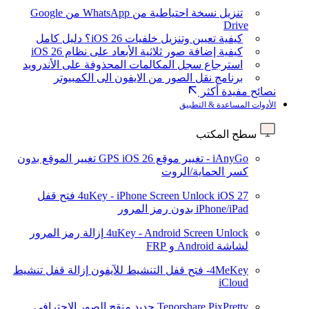
تنزيل نسخة احتياطية من WhatsApp من Google
Drive
كيفية تعيين وتنزيل خلفيات iOS 26؟ دليل كامل
كيفية إضافة صور ثلاثية الأبعاد على نظام iOS 26
استرجاع سجل المكالمات المحذوفة على الأندرويد
برنامج نقل الصور من الايفون الى الكمبيوتر
نصائح مفيدة أكثر
الأدوات المساعدة & التطبيق
سطح المكتب
iAnyGo - تغيير موقع GPS
iOS 26
تغيير الموقع بدون
كسر الحماية/الروت
iOS 27
4uKey - iPhone Screen Unlock
فتح قفل
iPhone/iPad بدون رمز المرور
4uKey - Android Screen Unlock
إزالة رمز المرور
لشاشة Android و FRP
4MeKey- فتح قفل التنشيط للآيفون
إزالة قفل تنشيط
iCloud
Tenorshare PixPretty
جديد
منقح الصور الاحترافي