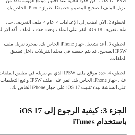
iOS 17 IPSW." كن حذرًا للغاية عند اختيار موقع الويب. تأكد من
تنزيل الملف الصحيح المصمم خصيصًا لطراز iPhone الخاص بك.
الخطوة 2. الآن اذهب إلى الإعدادات > عام > ملف التعريف. حدد
ملف تعريف iOS 18. انقر على الملف وحدد حذف الملف. أكد الإزالة.
الخطوة 3. أعد تشغيل جهاز iPhone الخاص بك. بمجرد تنزيل ملف
IPSW الصحيح، قد يتم حفظه في مجلد التنزيلات داخل تطبيق
الملفات.
الخطوة 4. حدد موقع ملف IPSW الذي تم تنزيله في تطبيق الملفا
على جهاز iPhone الخاص بك. انقر على ملف IPSW واتبع التعليمات
على الشاشة لبدء تثبيت iOS 17 على جهاز iPhone الخاص بك.
الجزء 3: كيفية الرجوع إلى iOS 17
باستخدام iTunes