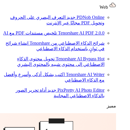
Web
PDNob Online
جديد
التعرف البصري على الحروف
وتحويل PDF مجانًا عبر الإنترنت
2.0.0
Tenorshare AI PDF
تلخيص مستندات PDF مع AI
شرائح الذكاء الاصطناعي من Tenorshare
إنشاء شرائح
في ثوانٍ باستخدام الذكاء الاصطناعي
Hot
Tenorshare AI Bypass
تحويل محتوى الذكاء
الاصطناعي إلى محتوى شبيه بالمحتوى البشري
Tenorshare AI Writer
اكتب بشكل أذكى وأسرع وأفضل
مع الذكاء الاصطناعي
PixPretty AI Photo Editor
جديد
أداة تحرير الصور
بالذكاء الاصطناعي المجانية
مميز