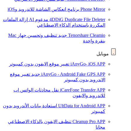
Phone Mirror
برنامج انعكاس الشاشة للاندرويد وiOS
4DDiG Duplicate File Deleter
مدعوم AI
إزالة الملفات
المكررة باستخدام الذكاء الاصطناعي
Tenorshare Cleamio
جديد
تنظيف وتحسين جهاز Mac
بنقرة واحدة
موبايل
iAnyGo- iOS APP
تغيير موقع الايفون بدون كمبيوتر
iAnyGo - Android Fake GPS APP
جديد
تغيير موقع
الاندرويد بدون كمبيوتر
iCareFone Transfer APP
نقل محادثات الواتس اب
للاندرويد والايفون
UltData for Android APP
استعادة بيانات الأندرويد بدون
كمبيوتر
Cleanup Pro APP
تنظيف الايفون بالذكاء الاصطناعي
مجانا