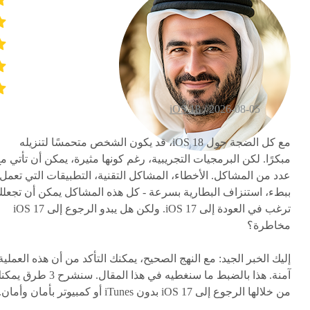
iOS 18
2026-08-05 /
مع كل الضجة حول iOS 18، قد يكون الشخص متحمسًا لتنزيله
مبكرًا. لكن البرمجيات التجريبية، رغم كونها مثيرة، يمكن أن تأتي م
عدد من المشاكل. الأخطاء، المشاكل التقنية، التطبيقات التي تعمل
ببطء، استنزاف البطارية بسرعة - كل هذه المشاكل يمكن أن تجعل
ترغب في العودة إلى iOS 17. ولكن هل يبدو الرجوع إلى iOS 17
مخاطرة؟
إليك الخبر الجيد: مع النهج الصحيح، يمكنك التأكد من أن هذه العملية
آمنة. هذا بالضبط ما سنغطيه في هذا المقال. سنشرح 3 طر
من خلالها الرجوع إلى iOS 17 بدون iTunes أو كمبيوتر بأمان وأمان.