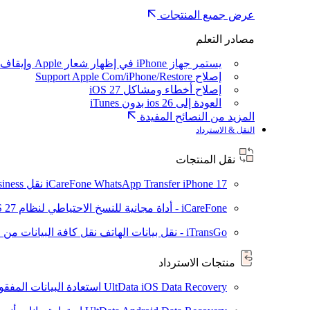
عرض جميع المنتجات
مصادر التعلم
يستمر جهاز iPhone في إظهار شعار Apple وإيقاف تشغيله
إصلاح Support Apple Com/iPhone/Restore
إصلاح أخطاء ومشاكل iOS 27
العودة إلى ios 26 بدون iTunes
المزيد من النصائح المفيدة
النقل & الاسترداد
نقل المنتجات
iPhone 17
iCareFone WhatsApp Transfer
نقل WhatsApp / WhatsApp Business بين Android و iPhone
iCareFone - أداة مجانية للنسخ الاحتياطي لنظام iOS
S 27
iTransGo - نقل بيانات الهاتف
نقل كافة البيانات من ال
منتجات الاسترداد
UltData iOS Data Recovery
استعادة البيانات المفقودة من ad