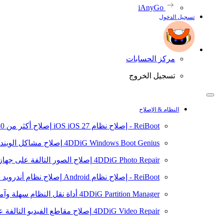
iAnyGo
تسجيل الدخول
مركز الحسابات
تسجيل الخروج
النظام & الإصلاح
ReiBoot - إصلاح نظام iOS
iOS 27
إصلاح أكثر من 150 مشكلة في نظام iOS/iPadOS
4DDiG Windows Boot Genius
إصلاح مشاكل الويند
4DDiG Photo Repair
إصلاح الصور التالفة على جهاز ال
ReiBoot - إصلاح نظام Android
إصلاح نظام أندرويد سهلا
4DDiG Partition Manager
أداة نقل النظام سهلة وآم
4DDiG Video Repair
إصلاح مقاطع الفيديو التالفة على