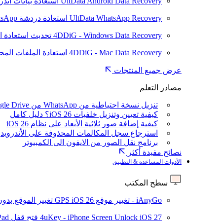
UltData Android Data Recovery
استعادة بيانات أند
UltData WhatsApp Recovery
استعادة دردشة WhatsApp على Android/iPhone
4DDiG - Windows Data Recovery
تحديث
استعادة ا
4DDiG - Mac Data Recovery
استعادة الملفات الم
عرض جميع المنتجات
مصادر التعلم
تنزيل نسخة احتياطية من WhatsApp من Google Drive
كيفية تعيين وتنزيل خلفيات iOS 26؟ دليل كامل
كيفية إضافة صور ثلاثية الأبعاد على نظام iOS 26
استرجاع سجل المكالمات المحذوفة على الأندرويد
برنامج نقل الصور من الايفون الى الكمبيوتر
نصائح مفيدة أكثر
الأدوات المساعدة & التطبيق
سطح المكتب
iAnyGo - تغيير موقع GPS
iOS 26
تغيير الموقع بدو
iOS 27
4uKey - iPhone Screen Unlock
فتح قفل iPhone/iPad بدون رمز المرور