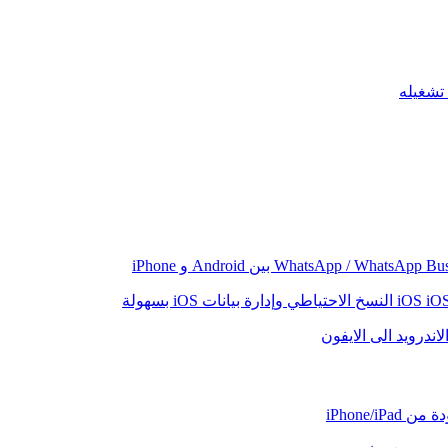
iO
النسخ الاحتياطي وإدارة بيانات iOS بسهولة
اندرويد الى الايفون
iPhone/iP