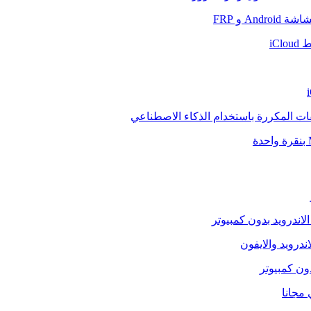
And و FRP
iCl
فات المكررة باستخدام الذكاء الاصطناعي
الاندرويد بدون كمبيوتر
ندرويد والايفون
دون كمبيوتر
 مجانا