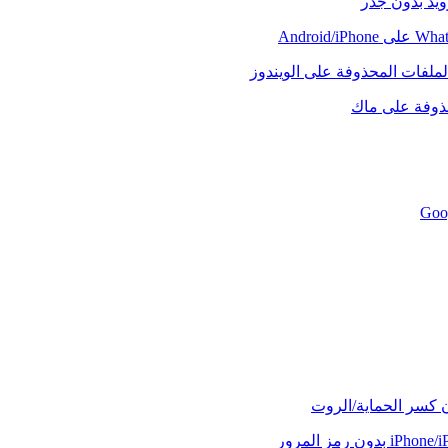
رويد بدون جذر
لملفات المحذوفة على الويندوز
حذوفة على ماك
ن كسر الحماية/الروت