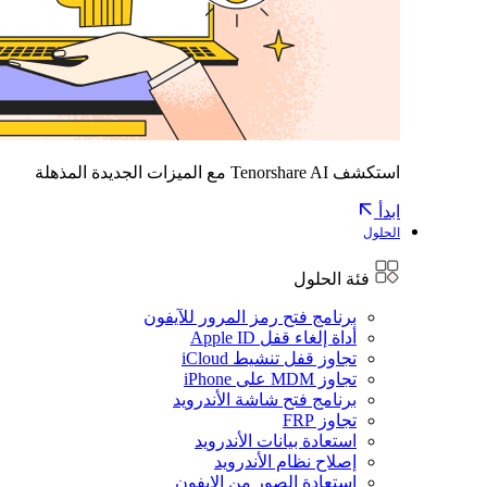
استكشف Tenorshare AI مع الميزات الجديدة المذهلة
ابدأ
الحلول
فئة الحلول
برنامج فتح رمز المرور للآيفون
أداة إلغاء قفل Apple ID
تجاوز قفل تنشيط iCloud
تجاوز MDM على iPhone
برنامج فتح شاشة الأندرويد
تجاوز FRP
استعادة بيانات الأندرويد
إصلاح نظام الأندرويد
استعادة الصور من الايفون