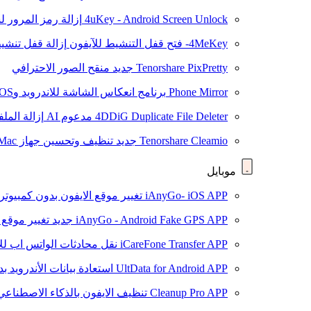
4uKey - Android Screen Unlock
إزالة رمز المرور لشاشة roid
4MeKey- فتح قفل التنشيط للآيفون
إزالة قفل تنشيط oud
Tenorshare PixPretty
جديد
منقح الصور الاحترافي
Phone Mirror
برنامج انعكاس الشاشة للاندرويد وiOS
4DDiG Duplicate File Deleter
مدعوم AI
إزالة المل
Tenorshare Cleamio
جديد
تنظيف وتحسين جهاز Mac بنقرة واحدة
موبايل
iAnyGo- iOS APP
تغيير موقع الايفون بدون كمبيوتر
iAnyGo - Android Fake GPS APP
جديد
تغيير موقع 
iCareFone Transfer APP
نقل محادثات الواتس اب للا
UltData for Android APP
استعادة بيانات الأندرويد ب
Cleanup Pro APP
تنظيف الايفون بالذكاء الاصطناعي