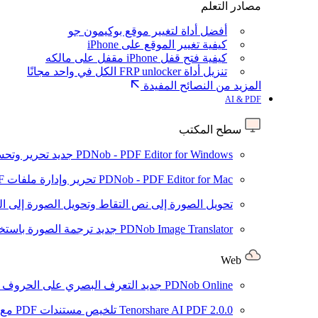
مصادر التعلم
أفضل أداة لتغيير موقع بوكيمون جو
كيفية تغيير الموقع على iPhone
كيفية فتح قفل iPhone مقفل على مالكه
تنزيل أداة FRP unlocker الكل في واحد مجانًا
المزيد من النصائح المفيدة
AI & PDF
سطح المكتب
PDNob - PDF Editor for Windows
جديد
تحرير وتحسين ملفات PDF باستخد
PDNob - PDF Editor for Mac
تحرير وإدارة ملفات PDF باستخدام الذكاء الاصطناعي على نظام macOS
تحويل الصورة إلى نص
التقاط وتحويل الصورة إلى ا
PDNob Image Translator
جديد
ترجمة الصورة باستخدام
Web
PDNob Online
جديد
التعرف البصري على الحروف وتحويل PDF مجانًا ع
2.0.0
Tenorshare AI PDF
تلخيص مستندات PDF مع AI