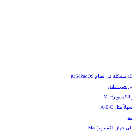
وز في دقائق
كمبيوتر/Mac
ً مثل A-B-C
نة
 جهاز الكمبيوتر/Mac