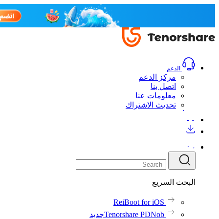
الدعم
مركز الدعم
اتصل بنا
معلومات عنا
تحديث الاشتراك
البحث السريع
ReiBoot for iOS
Tenorshare PDNob
جديد