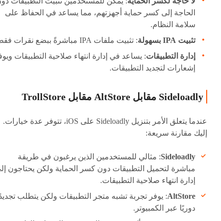
لا حاجة لكسر الحماية
: يمكن للمستخدمين تثبيت التطبيقات دو
الحاجة إلى كسر حماية أجهزتهم، مما يساعد في الحفاظ على
سلامة النظام.
تثبيت IPA بسهولة
: تثبيت ملفات IPA مباشرةً ببضع نقرات فقط.
إدارة التطبيقات
: يساعد في إدارة انتهاء صلاحية التطبيقات ويوف
إشعارات لتجديد التطبيقات.
Sideloadly مقابل AltStore مقابل TrollStore
عندما يتعلق الأمر بتنزيل Sideloadly على iOS، تتوفر عدة خيارات.
إليك مقارنة سريعة:
Sideloadly
: مثالي للمستخدمين الذين يرغبون في طريقة
مباشرة لتحميل التطبيقات دون كسر الحماية ولكن يحتاجون إل
إدارة انتهاء صلاحية التطبيقات.
AltStore
: يوفر تجربة تشبه متجر التطبيقات ولكن يتطلب تجديدً
دوريًا عبر الكمبيوتر.