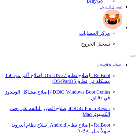
iAnyGo
تسجيل الدخول
مركز الحسابات
تسجيل الخروج
النظام & الإصلاح
ReiBoot - إصلاح نظام iOS
iOS 27
إصلاح أكثر من 150
مشكلة في نظام iOS/iPadOS
4DDiG Windows Boot Genius
إصلاح مشاكل الويندوز
في دقائق
4DDiG Photo Repair
إصلاح الصور التالفة على جهاز
الكمبيوتر/Mac
ReiBoot - إصلاح نظام Android
إصلاح نظام أندرويد
سهلاً مثل A-B-C