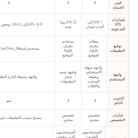
كسر
لا
لا
لا
الحماية
إصدارات
iOS 7 إلى
iOS 12 وما
iOS
iOS 14.0 إلى 16.6.1، وبعض إصدارات iOS 17
أحدث إصدار
بعده
المدعومة
يتطلب
يستخدم
توقيع
معرف
معرف
يستخدم استغلال CoreTrust للتوقيع الدائم
التطبيقات
Apple
Apple
للتوقيع
للتوقيع
واجهة سهلة
الاستخدام،
واجهة تشبه
واجهة
وظيفة
متجر
واجهة بسيطة لإدارة التطب
المستخدم
السحب
التطبيقات
والإفلات
التثبيت
لا
لا
نعم
الدائم
خيارات
تخصيص
تخصيص
يسمح بتثبيت التطبيقات غير المو
التخصيص
محدود
محدود
المستخدمون
المستخدمون
العاديون
الذين يبحثون