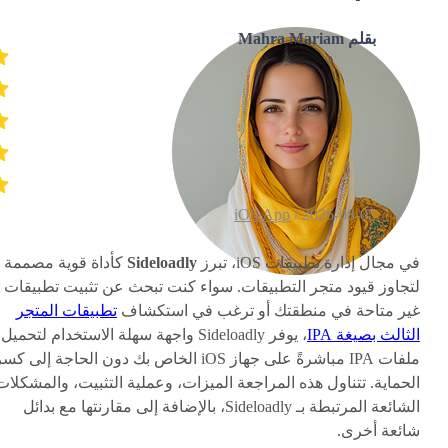
بقلم Mahra Mariam
iOS App
2026-08-05 /
في مجال إدارة تطبيقات iOS، تبرز
Sideloadly
كأداة قوية مصممة
لتجاوز قيود متجر التطبيقات. سواء كنت تبحث عن تثبيت تطبيقات
غير متاحة في منطقتك أو ترغب في استكشاف
تطبيقات المتجر
الثالث بصيغة IPA
، يوفر Sideloadly واجهة سهلة الاستخدام لتحميل
ملفات IPA مباشرةً على جهاز iOS الخاص بك دون الحاجة إلى كس
الحماية. تتناول هذه المراجعة الميزات، وعملية التثبيت، والمشكلات
الشائعة المرتبطة بـ Sideloadly، بالإضافة إلى مقارنتها مع بدائل
شائعة أخرى.