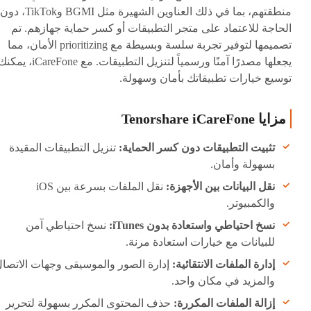
منطقتهم، بما في ذلك العناوين الشهيرة مثل BGMI وTikTok، دون
الحاجة للاعتماد على متجر التطبيقات أو كسر حماية جهازهم. تم
تصميمها لتوفير تجربة سلسة وبسيطة مع prioritizing الأمان، مما
يجعلها مصدرًا آمنًا ورسمياً لتنزيل التطبيقات. مع iCareFone، يم
توسيع خيارات تطبيقاتك بأمان وسهولة.
مزايا Tenorshare iCareFone
تثبيت التطبيقات دون كسر الحماية:
تنزيل التطبيقات المقيدة
بسهولة وأمان.
نقل البيانات بين الأجهزة:
نقل الملفات بسرعة بين iOS
والكمبيوتر.
نسخ احتياطي واستعادة بدون iTunes:
نسخ احتياطي آمن
للبيانات مع خيارات استعادة مرنة.
إدارة الملفات الانتقائية:
إدارة الصور والموسيقى وجهات الاتصا
والمزيد في مكان واحد.
إزالة الملفات المكررة:
حذف المحتوى المكرر بسهولة لتحرير