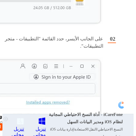
على الجانب الأيسر، حدد القائمة "التطبيقات - متجر
التطبيقات".
iCareFone - أداة النسخ الاحتياطي المجانية
لنظام iOS ومدير البيانات السهل
تنزيل
تنزيل
النسخ الاحتياطي/النقل/الاستعادة/إدارة بيانات iOS
مجاني
مجاني