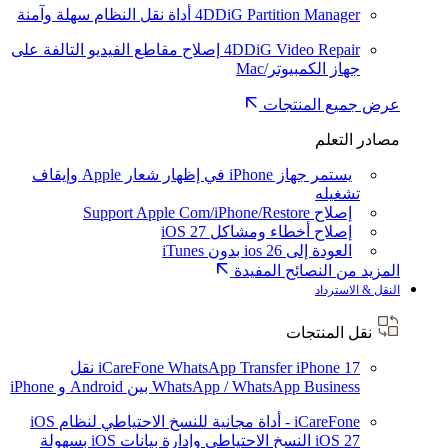
4DDiG Partition Manager
أداة نقل النظام سهلة وآمنة
4DDiG Video Repair
إصلاح مقاطع الفيديو التالفة على
جهاز الكمبيوتر/Mac
عرض جميع المنتجات
مصادر التعلم
يستمر جهاز iPhone في إظهار شعار Apple وإيقاف
تشغيله
إصلاح Support Apple Com/iPhone/Restore
إصلاح أخطاء ومشاكل iOS 27
العودة إلى ios 26 بدون iTunes
المزيد من النصائح المفيدة
النقل & الاسترداد
نقل المنتجات
iPhone 17
iCareFone WhatsApp Transfer
نقل
WhatsApp / WhatsApp Business بين Android و iPhone
iCareFone - أداة مجانية للنسخ الاحتياطي لنظام iOS
iOS 27
النسخ الاحتياطي وإدارة بيانات iOS بسهولة