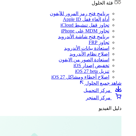
فئة الحلول
برنامج فتح رمز المرور للآيفون
أداة إلغاء قفل Apple ID
تجاوز قفل تنشيط iCloud
تجاوز MDM على iPhone
برنامج فتح شاشة الأندرويد
تجاوز FRP
استعادة بيانات الأندرويد
إصلاح نظام الأندرويد
استعادة الصور من الايفون
تخفيض إصدار iOS
تنزيل iOS 27 beta
اصلاح أخطاء ومشاكل iOS 27
شاهد جميع الحلول
مركز التحميل
مركز المتجر
دليل الفيديو