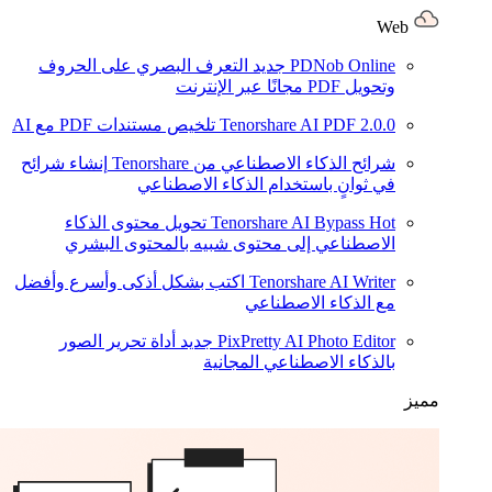
Web
PDNob Online
جديد
التعرف البصري على الحروف
وتحويل PDF مجانًا عبر الإنترنت
2.0.0
Tenorshare AI PDF
تلخيص مستندات PDF مع AI
شرائح الذكاء الاصطناعي من Tenorshare
إنشاء شرائح
في ثوانٍ باستخدام الذكاء الاصطناعي
Hot
Tenorshare AI Bypass
تحويل محتوى الذكاء
الاصطناعي إلى محتوى شبيه بالمحتوى البشري
Tenorshare AI Writer
اكتب بشكل أذكى وأسرع وأفضل
مع الذكاء الاصطناعي
PixPretty AI Photo Editor
جديد
أداة تحرير الصور
بالذكاء الاصطناعي المجانية
مميز