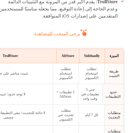
TrollStore
: يقدم أكبر قدر من المرونة مع التثبيتات الدائمة
وعدم الحاجة إلى إعادة التوقيع، مما يجعله مناسبًا للمستخدمين
المتقدمين على إصدارات iOS المتوافقة.
يرجى السحب للمشاهدة
الميزة
Sideloadly
AltStore
TrollStore
تتطلب
تتطلب
طريقة
استخدام
استخدام
تثبيت مباشر على جهاز
التثبيت
الكمبيوتر
الكمبيوتر
حتى 3
حدود
2 تطبيقات +
تطبيقات في
لا توجد حدود؛ تثبي
التطبيقات
AltStore
وقت واحد
يتطلب
متطلبات
لا حاجة للتحديث؛ تبقى التطبيقا
كل 7 أيام
تحديث عبر
التحديث
مسمى
الكمبيوتر
متطلبات