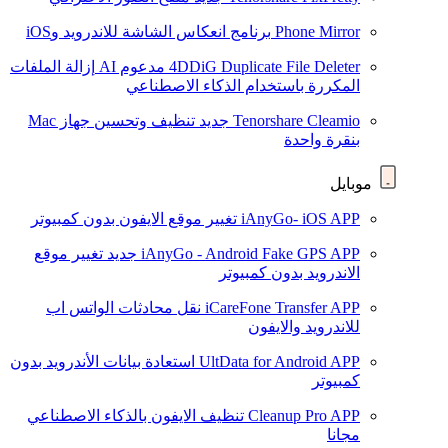
Phone Mirror
برنامج انعكاس الشاشة للاندرويد وiOS
4DDiG Duplicate File Deleter
مدعوم AI
إزالة الملفات
المكررة باستخدام الذكاء الاصطناعي
Tenorshare Cleamio
جديد
تنظيف وتحسين جهاز Mac
بنقرة واحدة
موبايل
iAnyGo- iOS APP
تغيير موقع الايفون بدون كمبيوتر
iAnyGo - Android Fake GPS APP
جديد
تغيير موقع
الاندرويد بدون كمبيوتر
iCareFone Transfer APP
نقل محادثات الواتس اب
للاندرويد والايفون
UltData for Android APP
استعادة بيانات الأندرويد بدون
كمبيوتر
Cleanup Pro APP
تنظيف الايفون بالذكاء الاصطناعي
مجانا