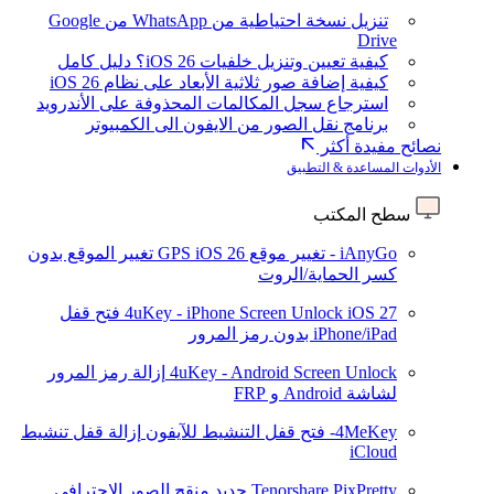
تنزيل نسخة احتياطية من WhatsApp من Google
Drive
كيفية تعيين وتنزيل خلفيات iOS 26؟ دليل كامل
كيفية إضافة صور ثلاثية الأبعاد على نظام iOS 26
استرجاع سجل المكالمات المحذوفة على الأندرويد
برنامج نقل الصور من الايفون الى الكمبيوتر
نصائح مفيدة أكثر
الأدوات المساعدة & التطبيق
سطح المكتب
iAnyGo - تغيير موقع GPS
iOS 26
تغيير الموقع بدون
كسر الحماية/الروت
iOS 27
4uKey - iPhone Screen Unlock
فتح قفل
iPhone/iPad بدون رمز المرور
4uKey - Android Screen Unlock
إزالة رمز المرور
لشاشة Android و FRP
4MeKey- فتح قفل التنشيط للآيفون
إزالة قفل تنشيط
iCloud
Tenorshare PixPretty
جديد
منقح الصور الاحترافي