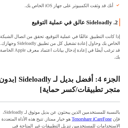
أنك قد وثقت الكمبيوتر على جهاز iOS الخاص بك.
2. Sideloadly عالق في عملية التوقيع
إذا كانت التطبيق عالقًا في عملية التوقيع، تحقق من اتصال الشبكة
الخاص بك وحاول إعادة تشغيل كل من تطبيق Sideloadly وجهازك.
قد ترغب أيضًا في إعادة إدخال بيانات اعتماد معرف Apple الخاصة
بك.
الجزء 4: أفضل بديل لـ Sideloadly [بد
متجر تطبيقات/كسر حماية]
بالنسبة للمستخدمين الذين يبحثون عن بديل موثوق لـ Sideloadly،
فإن
Tenorshare iCareFone
هو خيار ممتاز. تتيح هذه الأداة المتعددة
الاستخدامات للمستخدمين تنزيل التطبيقات غير المتاحة في