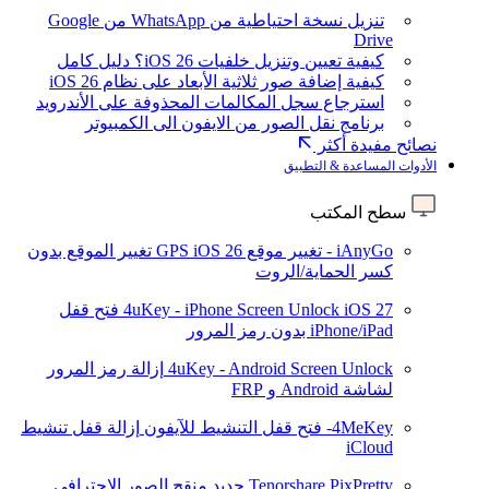
تنزيل نسخة احتياطية من WhatsApp من Google
Drive
كيفية تعيين وتنزيل خلفيات iOS 26؟ دليل كامل
كيفية إضافة صور ثلاثية الأبعاد على نظام iOS 26
استرجاع سجل المكالمات المحذوفة على الأندرويد
برنامج نقل الصور من الايفون الى الكمبيوتر
نصائح مفيدة أكثر
الأدوات المساعدة & التطبيق
سطح المكتب
iAnyGo - تغيير موقع GPS
iOS 26
تغيير الموقع بدون
كسر الحماية/الروت
iOS 27
4uKey - iPhone Screen Unlock
فتح قفل
iPhone/iPad بدون رمز المرور
4uKey - Android Screen Unlock
إزالة رمز المرور
لشاشة Android و FRP
4MeKey- فتح قفل التنشيط للآيفون
إزالة قفل تنشيط
iCloud
Tenorshare PixPretty
جديد
منقح الصور الاحترافي