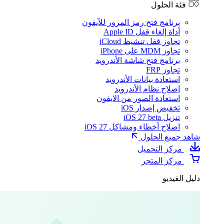
فئة الحلول
برنامج فتح رمز المرور للآيفون
أداة إلغاء قفل Apple ID
تجاوز قفل تنشيط iCloud
تجاوز MDM على iPhone
برنامج فتح شاشة الأندرويد
تجاوز FRP
استعادة بيانات الأندرويد
إصلاح نظام الأندرويد
استعادة الصور من الايفون
تخفيض إصدار iOS
تنزيل iOS 27 beta
اصلاح أخطاء ومشاكل iOS 27
شاهد جميع الحلول
مركز التحميل
مركز المتجر
دليل الفيديو