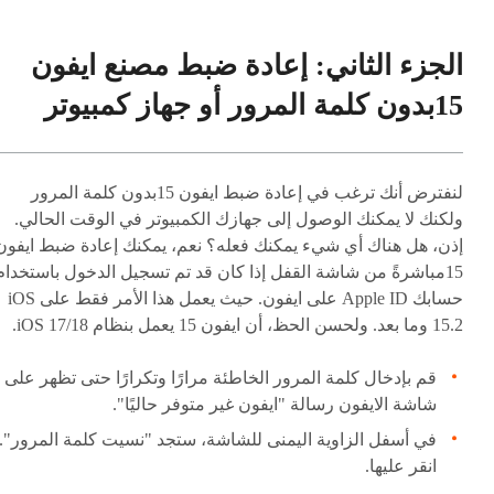
الجزء الثاني: إعادة ضبط مصنع ايفون
15بدون كلمة المرور أو جهاز كمبيوتر
لنفترض أنك ترغب في إعادة ضبط ايفون 15بدون كلمة المرور
ولكنك لا يمكنك الوصول إلى جهازك الكمبيوتر في الوقت الحالي.
إذن، هل هناك أي شيء يمكنك فعله؟ نعم، يمكنك إعادة ضبط ايفون
15مباشرةً من شاشة القفل إذا كان قد تم تسجيل الدخول باستخدام
حسابك Apple ID على ايفون. حيث يعمل هذا الأمر فقط على iOS
15.2 وما بعد. ولحسن الحظ، أن ايفون 15 يعمل بنظام iOS 17/18.
قم بإدخال كلمة المرور الخاطئة مرارًا وتكرارًا حتى تظهر على
شاشة الايفون رسالة "ايفون غير متوفر حاليًا".
في أسفل الزاوية اليمنى للشاشة، ستجد "نسيت كلمة المرور".
انقر عليها.