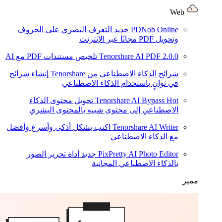
Web
PDNob Online
جديد
التعرف البصري على الحروف
وتحويل PDF مجانًا عبر الإنترنت
2.0.0
Tenorshare AI PDF
تلخيص مستندات PDF مع AI
شرائح الذكاء الاصطناعي من Tenorshare
إنشاء شرائح
في ثوانٍ باستخدام الذكاء الاصطناعي
Hot
Tenorshare AI Bypass
تحويل محتوى الذكاء
الاصطناعي إلى محتوى شبيه بالمحتوى البشري
Tenorshare AI Writer
اكتب بشكل أذكى وأسرع وأفضل
مع الذكاء الاصطناعي
PixPretty AI Photo Editor
جديد
أداة تحرير الصور
بالذكاء الاصطناعي المجانية
مميز