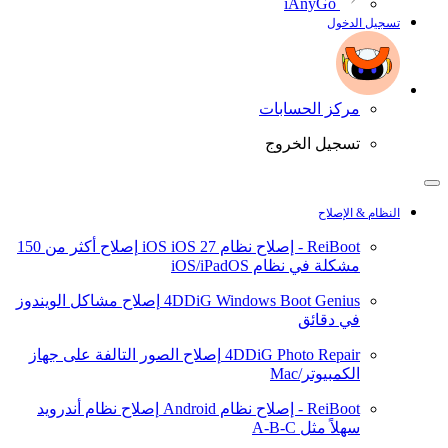
iAnyGo
تسجيل الدخول
مركز الحسابات
تسجيل الخروج
النظام & الإصلاح
ReiBoot - إصلاح نظام iOS
iOS 27
إصلاح أكثر من 150
مشكلة في نظام iOS/iPadOS
4DDiG Windows Boot Genius
إصلاح مشاكل الويندوز
في دقائق
4DDiG Photo Repair
إصلاح الصور التالفة على جهاز
الكمبيوتر/Mac
ReiBoot - إصلاح نظام Android
إصلاح نظام أندرويد
سهلاً مثل A-B-C