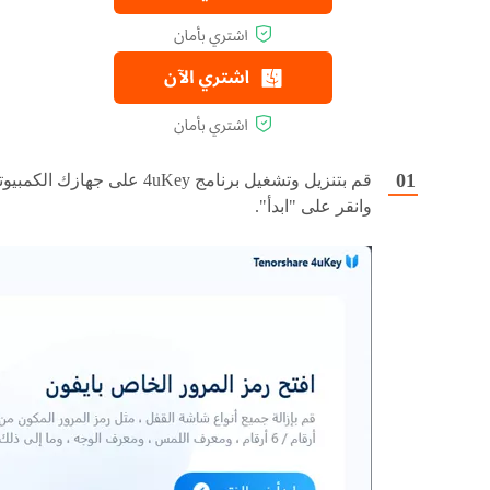
قم بتنزيل وتشغيل برنامج 4uKey على جهازك الكمبي
وانقر على "ابدأ".