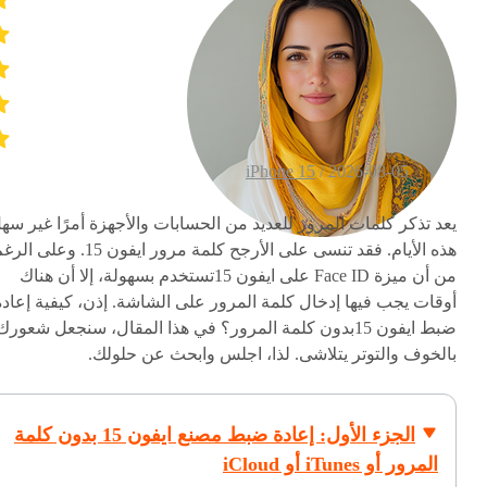
iPhone 15
2026-08-05 /
يعد تذكر كلمات المرور للعديد من الحسابات والأجهزة أمرًا غير سه
هذه الأيام. فقد تنسى على الأرجح كلمة مرور ايفون 15. وعلى 
من أن ميزة Face ID على ايفون 15تستخدم بسهولة، إلا أن هناك
أوقات يجب فيها إدخال كلمة المرور على الشاشة. إذن، كيفية إعادة
ضبط ايفون 15بدون كلمة المرور؟ في هذا المقال، سنجعل شعورك
بالخوف والتوتر يتلاشى. لذا، اجلس وابحث عن حلولك.
الجزء الأول: إعادة ضبط مصنع ايفون 15 بدون كلمة
المرور أو iTunes أو iCloud