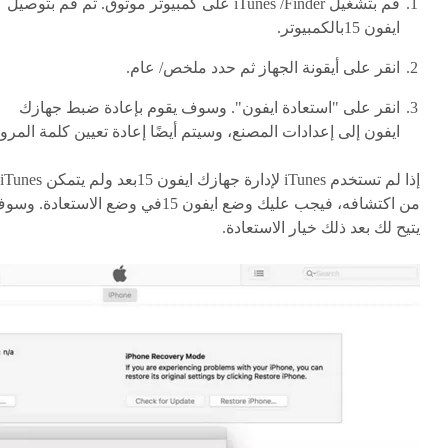
قم بتشغيل iTunes /Finder على كمبيوتر موثوق. ثم قم بتوصيل
ايفون 15بالكمبيوتر.
انقر على أيقونة الجهاز ثم حدد ملخص/ عام.
انقر على "استعادة ايفون". وسوف يقوم بإعادة ضبط جهازك
ايفون إلى إعدادات المصنع، وسيتم أيضًا إعادة تعيين كلمة المرور
إذا لم تستخدم iTunes لإدارة جهازك ايفون 15بعد ولم يتمكن iTunes
من اكتشافه، فيجب عليك وضع ايفون 15في وضع الاستعادة. و
يتيح لك بعد ذلك خيار الاستعادة.