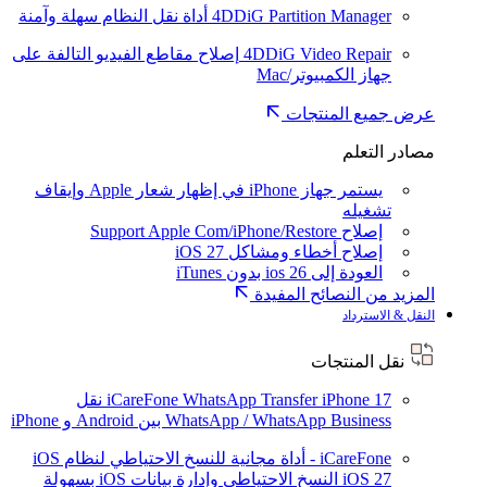
4DDiG Partition Manager
أداة نقل النظام سهلة وآمنة
4DDiG Video Repair
إصلاح مقاطع الفيديو التالفة على
جهاز الكمبيوتر/Mac
عرض جميع المنتجات
مصادر التعلم
يستمر جهاز iPhone في إظهار شعار Apple وإيقاف
تشغيله
إصلاح Support Apple Com/iPhone/Restore
إصلاح أخطاء ومشاكل iOS 27
العودة إلى ios 26 بدون iTunes
المزيد من النصائح المفيدة
النقل & الاسترداد
نقل المنتجات
iPhone 17
iCareFone WhatsApp Transfer
نقل
WhatsApp / WhatsApp Business بين Android و iPhone
iCareFone - أداة مجانية للنسخ الاحتياطي لنظام iOS
iOS 27
النسخ الاحتياطي وإدارة بيانات iOS بسهولة