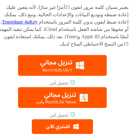
يعتبر نسيان كلمة مرور ايفون 15أمرًا غير سارًا، لأنه يتعين عليك
إعادة ضبطه وتوديع البيانات والإعدادات الحالية. ومع ذلك، يمكنك
إعادة ضبط ايفون بدون كلمة المرور باستخدام
Tenorshare 4uKey
،
أو محوها من شاشة القفل باستخدام iCloud. كما يمكن تنفيذ المه
أيضًا باستخدام Apple ID وiTunes. بعد ذلك، يمكنك استعادة ايفون
15من النسخ الاحتياطي المتاح لديك.