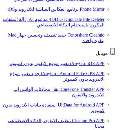
Phone Mirror
برنامج انعكاس الشاشة للاندرويد وiOS
4DDiG Duplicate File Deleter
مدعوم AI
إزالة الملفات
المكررة باستخدام الذكاء الاصطناعي
Tenorshare Cleamio
جديد
تنظيف وتحسين جهاز Mac
بنقرة واحدة
موبايل
iAnyGo- iOS APP
تغيير موقع الايفون بدون كمبيوتر
iAnyGo - Android Fake GPS APP
جديد
تغيير موقع
الاندرويد بدون كمبيوتر
iCareFone Transfer APP
نقل محادثات الواتس اب
للاندرويد والايفون
UltData for Android APP
استعادة بيانات الأندرويد بدون
كمبيوتر
Cleanup Pro APP
تنظيف الايفون بالذكاء الاصطناعي
مجانا