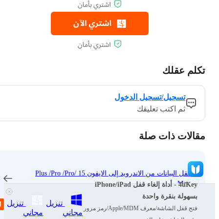
تكلم عقلك
تسجيل/تسجيل الدخول
ثم اكتب تعليقك
مقالات ذات صلة
نقل البيانات من الاندرويد إلى الايفون 15 /Plus /Pro /Pro
Max
4uKey - أداة إلغاء قفل iPhone/iPad
بسهولة بنقرة واحدة
تنزيل
تنزيل
تحميل خلفيات ايفون /15 ايفون 15 برو [ [4K
فتح قفل الشاشة/معرف Apple/MDM/رمز مرور
مجاني
مجاني