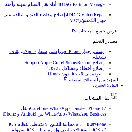
4DDiG Partition Manager
أداة نقل النظام سهلة وآمنة
4DDiG Video Repair
إصلاح مقاطع الفيديو التالفة على
جهاز الكمبيوتر/Mac
عرض جميع المنتجات
مصادر التعلم
يستمر جهاز iPhone في إظهار شعار Apple وإيقاف
تشغيله
إصلاح Support Apple Com/iPhone/Restore
إصلاح أخطاء ومشاكل iOS 27
العودة إلى ios 26 بدون iTunes
المزيد من النصائح المفيدة
النقل & الاسترداد
نقل المنتجات
iPhone 17
iCareFone WhatsApp Transfer
نقل
WhatsApp / WhatsApp Business بين Android و iPhone
iCareFone - أداة مجانية للنسخ الاحتياطي لنظام iOS
iOS 27
النسخ الاحتياطي وإدارة بيانات iOS بسهولة