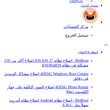
iAnyGo
تسجيل الدخول
مركز الحسابات
تسجيل الخروج
النظام & الإصلاح
ReiBoot - إصلاح نظام iOS
iOS 27
إصلاح أكثر من 150
مشكلة في نظام iOS/iPadOS
4DDiG Windows Boot Genius
إصلاح مشاكل الويندوز
في دقائق
4DDiG Photo Repair
إصلاح الصور التالفة على جهاز
الكمبيوتر/Mac
ReiBoot - إصلاح نظام Android
إصلاح نظام أندرويد
سهلاً مثل A-B-C