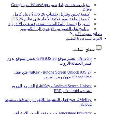
تنزيل نسخة احتياطية من WhatsApp من Google
Drive
كيفية تعيين وتنزيل خلفيات iOS 26؟ دليل كامل
كيفية إضافة صور ثلاثية الأبعاد على نظام iOS 26
استرجاع سجل المكالمات المحذوفة على الأندرويد
برنامج نقل الصور من الايفون الى الكمبيوتر
نصائح مفيدة أكثر
الأدوات المساعدة & التطبيق
سطح المكتب
iAnyGo - تغيير موقع GPS
iOS 26
تغيير الموقع بدون
كسر الحماية/الروت
iOS 27
4uKey - iPhone Screen Unlock
فتح قفل
iPhone/iPad بدون رمز المرور
4uKey - Android Screen Unlock
إزالة رمز المرور
لشاشة Android و FRP
4MeKey- فتح قفل التنشيط للآيفون
إزالة قفل تنشيط
iCloud
Tenorshare PixPretty
جديد
منقح الصور الاحترافي