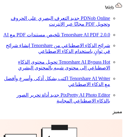
Web
PDNob Online
جديد
التعرف البصري على الحروف
وتحويل PDF مجانًا عبر الإنترنت
2.0.0
Tenorshare AI PDF
تلخيص مستندات PDF مع AI
شرائح الذكاء الاصطناعي من Tenorshare
إنشاء شرائح
في ثوانٍ باستخدام الذكاء الاصطناعي
Hot
Tenorshare AI Bypass
تحويل محتوى الذكاء
الاصطناعي إلى محتوى شبيه بالمحتوى البشري
Tenorshare AI Writer
اكتب بشكل أذكى وأسرع وأفضل
مع الذكاء الاصطناعي
PixPretty AI Photo Editor
جديد
أداة تحرير الصور
بالذكاء الاصطناعي المجانية
مميز