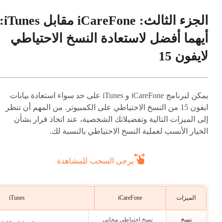
الجزء الثالث: iCareFone مقابل nes
أيهما أفضل لاستعادة النسخ الاحتياطي
لايفون 15
يمكن لبرنامج iCareFone و iTunes على حد سواء استعادة بيانات
ايفون 15 من النسخ الاحتياطي على الكمبيوتر. من المهم أن تنظر
إلى الميزات التالية وتفضيلاتك الشخصية، عند اتخاذ قرار بشأن
الخيار الأنسب لعملية النسخ الاحتياطي بالنسبة لك.
يرجى السحب للمشاهدة
الميزات
iCareFone
iTunes
نسخ
نسخ احتياطي مجاني