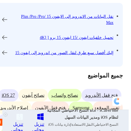
نقل البيانات من الاندرويد إلى الايفون 15 /Plus /Pro /Pro
Max
تحميل خلفيات ايفون /15 ايفون 15 برو [ [4K
إليك أفضل سبع طرق لنقل الصور من اندرويد إلى ايفون 15
جميع المواضيع
iOS 27
فتح قفل الأندرويد
نصائح واتساب
نصائح آيفون
Samsung
تغيير الموقع
فتح قفل الآيفون
إصلاح الأندرويد
iCareFone - أداة النسخ الاحتياطي المجانية
لنظام iOS ومدير البيانات السهل
iPhone 17
نصائح الاندرويد
مشاكل الايفون
تطبيق iOS
تنزيل
تنزيل
النسخ الاحتياطي/النقل/الاستعادة/إدارة بيانات iOS
مجاني
مجاني