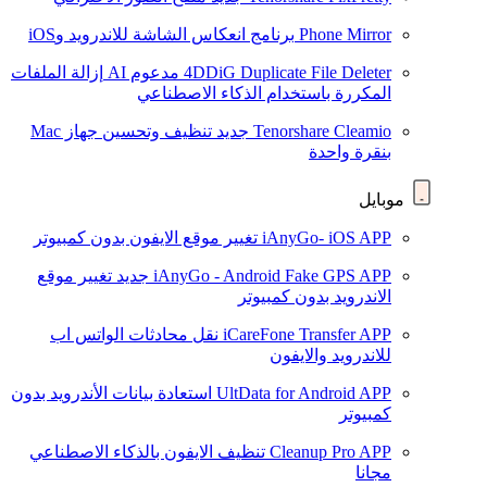
Phone Mirror
برنامج انعكاس الشاشة للاندرويد وiOS
4DDiG Duplicate File Deleter
مدعوم AI
إزالة الملفات
المكررة باستخدام الذكاء الاصطناعي
Tenorshare Cleamio
جديد
تنظيف وتحسين جهاز Mac
بنقرة واحدة
موبايل
iAnyGo- iOS APP
تغيير موقع الايفون بدون كمبيوتر
iAnyGo - Android Fake GPS APP
جديد
تغيير موقع
الاندرويد بدون كمبيوتر
iCareFone Transfer APP
نقل محادثات الواتس اب
للاندرويد والايفون
UltData for Android APP
استعادة بيانات الأندرويد بدون
كمبيوتر
Cleanup Pro APP
تنظيف الايفون بالذكاء الاصطناعي
مجانا