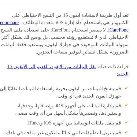
تعد أول طريقة لاستعادة ايفون 15 من النسخ الاحتياطي على
الكمبيوتر هي باستخدام أداة إدارة iOS متعددة الوظائف -
enorshare
iCareFone
. لا يقتصر استخدام iCareFone على استعادة ملف النسخ
الاحتياطي الذي لا تستطيع رؤيته فحسب، بل يوضح لك بشكل أكثر
سهولة البيانات الموجودة في جهازك ايفون، ويستعيد فقط البيانات
الضرورية بشكل انتقائي لتوفير مساحة التخزين.
قراءة ذات صلة:
نقل البيانات من الايفون القديم الى الايفون 15
الجديد
قم بنسخ البيانات من ايفون بحرية واستعادة البيانات انتقائيًا إلى
جهازك ايفون الجديد في أي وقت.
قم بإدارة البيانات على أجهزة iOS، وإضافتها، وحذفها،
واستيرادها، وتصديرهاّ بشكل أسهل من أي وقت مضى.
قم بنقل ملفات الوسائط بين أجهزة iOS وiTunes.
قم بتنزيل التطبيقات التي غالبًا ما تكون غير متاحة في بلدك.