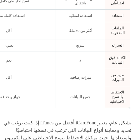
نسخ احتياطي كامل
احتياطي
وانتقائي
استعادة
استعادة انتقائية
استعادة كاملة مج
الملفات
أكثر من 30 ملفًا
أقل
المدعومة
السرعة
سريع
بطيء
الكتابة فوق
لا
نعم
البيانات
مزيد من
ميزات إضافية
أقل
الميزات
الاحتفاظ
بالنسخ
جميع البيانات
جهاز واحد فق
الاحتياطية
بشكل عام، يعتبر iCareFone أفضل من iTunes إذا كنت ترغب في
تحديد ومعاينة أنواع البيانات التي ترغب في نسخها احتياطيًا
واستعادتها. حيث يمكنك الاحتفاظ بنسخ الاحتياطي على الكمبيوتر