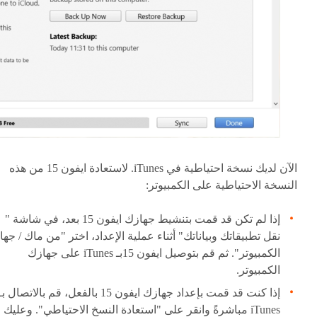
الآن لديك نسخة احتياطية في iTunes. لاستعادة ايفون 15 من هذه
النسخة الاحتياطية على الكمبيوتر:
إذا لم تكن قد قمت بتنشيط جهازك ايفون 15 بعد، في شاشة "
نقل تطبيقاتك وبياناتك" أثناء عملية الإعداد، اختر "من ماك / جها
الكمبيوتر". ثم قم بتوصيل ايفون 15بـ iTunes على جهازك
الكمبيوتر.
إذا كنت قد قمت بإعداد جهازك ايفون 15 بالفعل، قم بالاتصال بـ
iTunes مباشرةً وانقر على "استعادة النسخ الاحتياطي". وعليك