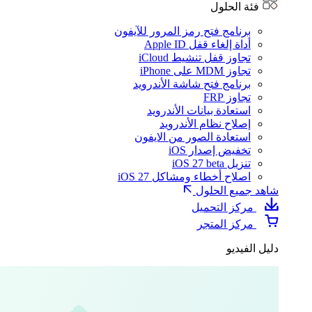
فئة الحلول
برنامج فتح رمز المرور للآيفون
أداة إلغاء قفل Apple ID
تجاوز قفل تنشيط iCloud
تجاوز MDM على iPhone
برنامج فتح شاشة الأندرويد
تجاوز FRP
استعادة بيانات الأندرويد
إصلاح نظام الأندرويد
استعادة الصور من الايفون
تخفيض إصدار iOS
تنزيل iOS 27 beta
اصلاح أخطاء ومشاكل iOS 27
شاهد جميع الحلول
مركز التحميل
مركز المتجر
دليل الفيديو