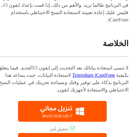
في البرنامج طالما تريد. والأهم من ذلك، إذا قمت بإعداد ايفون 15،
فليس عليك إعادة تعيينه لاستعادة النسخ الاحتياطي باستخدام
iCareFone.
الخلاصة
لا تنسى استعادة بياناتك بعد التحديث إلى ايفون 15الجديد. فيما يت
بكيفية
Tenorshare iCareFone
لاستعادة البيانات. حيث يساعد هذا
البرنامج بذكاء على توفير وقتك ومساحة تخزينك في عمليات النسخ
الاحتياطي والاستعادة لأجهزتك ايفون.