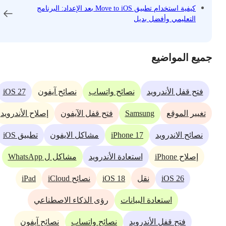
كيفية استخدام تطبيق Move to iOS بعد الإعداد: البرنامج
التعليمي وأفضل بديل
جميع المواضيع
iOS 27
فتح قفل الأندرويد
نصائح واتساب
نصائح آيفون
Samsung
تغيير الموقع
فتح قفل الآيفون
إصلاح الأندرويد
iPhone 17
نصائح الاندرويد
مشاكل الايفون
تطبيق iOS
إصلاح iPhone
استعادة الأندرويد
مشاكل ل WhatsApp
iPad
iOS 18
iOS 26
نقل
نصائح iCloud
استعادة البيانات
رؤى الذكاء الاصطناعي
فتح قفل الأندرويد
نصائح واتساب
نصائح آيفون