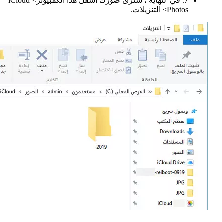
7. في النهاية ، سترى صورك أسفل هذا الكمبيوتر> iCloud
Photos> التنزيلات.