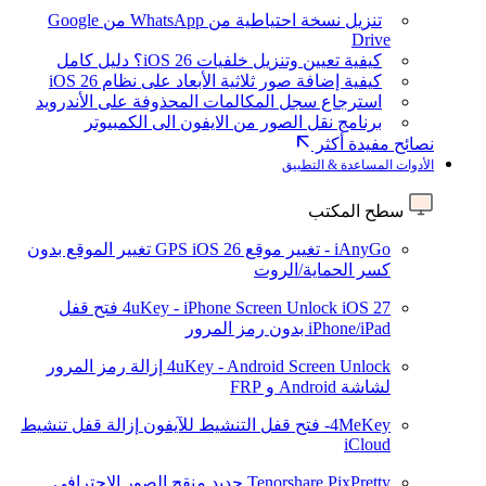
تنزيل نسخة احتياطية من WhatsApp من Google
Drive
كيفية تعيين وتنزيل خلفيات iOS 26؟ دليل كامل
كيفية إضافة صور ثلاثية الأبعاد على نظام iOS 26
استرجاع سجل المكالمات المحذوفة على الأندرويد
برنامج نقل الصور من الايفون الى الكمبيوتر
نصائح مفيدة أكثر
الأدوات المساعدة & التطبيق
سطح المكتب
iAnyGo - تغيير موقع GPS
iOS 26
تغيير الموقع بدون
كسر الحماية/الروت
iOS 27
4uKey - iPhone Screen Unlock
فتح قفل
iPhone/iPad بدون رمز المرور
4uKey - Android Screen Unlock
إزالة رمز المرور
لشاشة Android و FRP
4MeKey- فتح قفل التنشيط للآيفون
إزالة قفل تنشيط
iCloud
Tenorshare PixPretty
جديد
منقح الصور الاحترافي