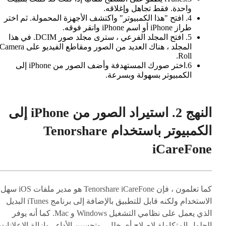
واحدة. فقط تجاهل وإغلاقه.
4. افتح "هذا الكمبيوتر" واكتشف الأجهزة المحمولة. ثم اختر
طراز iPhone أو اسم iPhone وانقر فوقه.
5. افتح المجلد الفرعي ، سترى مجلد صور DCIM. في هذا
المجلد ، هناك العديد من الصور ومقاطع الفيديو على amera
Roll.
6.اختر صورك المستهدفة وأضف الصور من iPhone إلى
الكمبيوتر بسهولة وبسرعة.
النهج 2. استيراد الصور من iPhone إلى
الكمبيوتر باستخدام Tenorshare
iCareFone
كما تعلمون ، فإن Tenorshare iCareFone هو مدير ملفات iOS سهل
الاستخدام ولكنه قابل للتطبيق بالإضافة إلى برنامج iTunes البديل
الذي يعمل على نظامي التشغيل Windows و Mac. كما أنه يوفر
الحلول المتكاملة لإصلاح أي خلل ، وتحسين الأداء ، وإزالة الإعلانات 