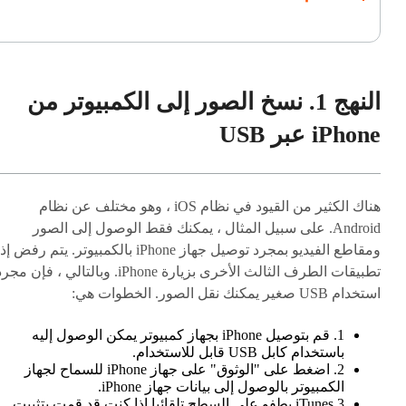
النهج 1. نسخ الصور إلى الكمبيوتر من
iPhone عبر USB
هناك الكثير من القيود في نظام iOS ، وهو مختلف عن نظام
Android. على سبيل المثال ، يمكنك فقط الوصول إلى الصور
ومقاطع الفيديو بمجرد توصيل جهاز iPhone بالكمبيوتر. يتم رفض
تطبيقات الطرف الثالث الأخرى بزيارة iPhone. وبالتالي ، فإن مج
استخدام USB صغير يمكنك نقل الصور. الخطوات هي:
1. قم بتوصيل iPhone بجهاز كمبيوتر يمكن الوصول إليه
باستخدام كابل USB قابل للاستخدام.
2. اضغط على "الوثوق" على جهاز iPhone للسماح لجهاز
الكمبيوتر بالوصول إلى بيانات جهاز iPhone.
3.iTunes يطفو على السطح تلقائيا إذا كنت قد قمت بتثبيت