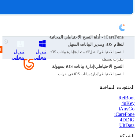
iCareFone - أداة النسخ الاحتياطي المجانية
لنظام iOS ومدير البيانات السهل
تنزيل
تنزيل
النسخ الاحتياطي/النقل/الاستعادة/إدارة بيانات iOS
مجاني
مجاني
بنقرات بسيطة
النسخ الاحتياطي/إدارة بيانات iOS بسهولة
النسخ الاحتياطي/إدارة بيانات iOS في نقرات
المنتجات الساخنة
ReiBoot
4uKey
iAnyGo
iCareFone
4DDiG
UltData
الشركة