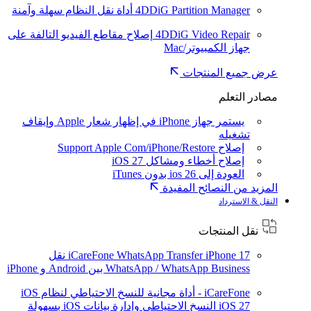
4DDiG Partition Manager
أداة نقل النظام سهلة وآمنة
4DDiG Video Repair
إصلاح مقاطع الفيديو التالفة على
جهاز الكمبيوتر/Mac
عرض جميع المنتجات
مصادر التعلم
يستمر جهاز iPhone في إظهار شعار Apple وإيقاف
تشغيله
إصلاح Support Apple Com/iPhone/Restore
إصلاح أخطاء ومشاكل iOS 27
العودة إلى ios 26 بدون iTunes
المزيد من النصائح المفيدة
النقل & الاسترداد
نقل المنتجات
iPhone 17
iCareFone WhatsApp Transfer
نقل
WhatsApp / WhatsApp Business بين Android و iPhone
iCareFone - أداة مجانية للنسخ الاحتياطي لنظام iOS
iOS 27
النسخ الاحتياطي وإدارة بيانات iOS بسهولة