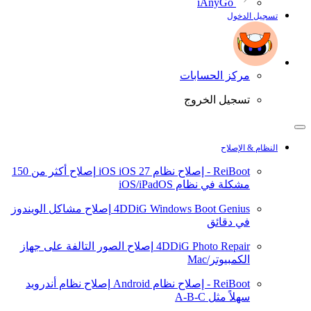
iAnyGo
تسجيل الدخول
مركز الحسابات
تسجيل الخروج
النظام & الإصلاح
ReiBoot - إصلاح نظام iOS
iOS 27
إصلاح أكثر من 150
مشكلة في نظام iOS/iPadOS
4DDiG Windows Boot Genius
إصلاح مشاكل الويندوز
في دقائق
4DDiG Photo Repair
إصلاح الصور التالفة على جهاز
الكمبيوتر/Mac
ReiBoot - إصلاح نظام Android
إصلاح نظام أندرويد
سهلاً مثل A-B-C