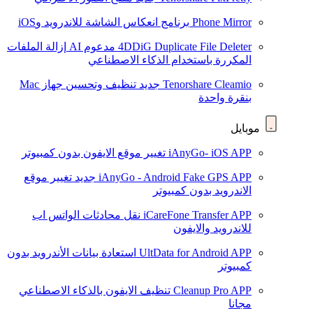
Phone Mirror
برنامج انعكاس الشاشة للاندرويد وiOS
4DDiG Duplicate File Deleter
مدعوم AI
إزالة الملفات
المكررة باستخدام الذكاء الاصطناعي
Tenorshare Cleamio
جديد
تنظيف وتحسين جهاز Mac
بنقرة واحدة
موبايل
iAnyGo- iOS APP
تغيير موقع الايفون بدون كمبيوتر
iAnyGo - Android Fake GPS APP
جديد
تغيير موقع
الاندرويد بدون كمبيوتر
iCareFone Transfer APP
نقل محادثات الواتس اب
للاندرويد والايفون
UltData for Android APP
استعادة بيانات الأندرويد بدون
كمبيوتر
Cleanup Pro APP
تنظيف الايفون بالذكاء الاصطناعي
مجانا