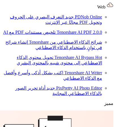
Web
PDNob Online
جديد
التعرف البصري على الحروف
وتحويل PDF مجانًا عبر الإنترنت
2.0.0
Tenorshare AI PDF
تلخيص مستندات PDF مع AI
شرائح الذكاء الاصطناعي من Tenorshare
إنشاء شرائح
في ثوانٍ باستخدام الذكاء الاصطناعي
Hot
Tenorshare AI Bypass
تحويل محتوى الذكاء
الاصطناعي إلى محتوى شبيه بالمحتوى البشري
Tenorshare AI Writer
اكتب بشكل أذكى وأسرع وأفضل
مع الذكاء الاصطناعي
PixPretty AI Photo Editor
جديد
أداة تحرير الصور
بالذكاء الاصطناعي المجانية
مميز