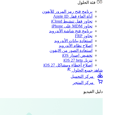
فئة الحلول
برنامج فتح رمز المرور للآيفون
أداة إلغاء قفل Apple ID
تجاوز قفل تنشيط iCloud
تجاوز MDM على iPhone
برنامج فتح شاشة الأندرويد
تجاوز FRP
استعادة بيانات الأندرويد
إصلاح نظام الأندرويد
استعادة الصور من الايفون
تخفيض إصدار iOS
تنزيل iOS 27 beta
اصلاح أخطاء ومشاكل iOS 27
شاهد جميع الحلول
مركز التحميل
مركز المتجر
دليل الفيديو