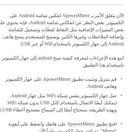
الآن يتعلق الأمر بـ ApowerMirror لعكس شاشة Android على
الكمبيوتر. بغض النظر عن انعكاس شاشة Android، فإنه يحتو
بعض المميزات الإضافية مثل التقاط لقطات وتسجيل للشاشة
وإضافة الملاحظات وغيرها الكثير. ويسمح للمستخدم بنسخ هاتف
Android إلى جهاز الكمبيوتر باستخدام Wifi أو عبر USB.
اتبع هذه الإجراءات لمعرفة كيفية نسخ android إلى جهاز الكمبيوتر
باستخدام هذا التطبيق.
قم بتنزيل وتثبيت تطبيق ApowerMirror على جهاز الكمبيوتر
وهاتف Android.
صل جهاز الكمبيوتر بنفس شبكة WiFi مثل جهاز Android.
(يمكنك أيضًا الاتصال باستخدام كابل USB بدون شبكة WiFi.
وبهذه الطريقة، ستحتاج أيضًا إلى السماح بتصحيح أخطاء USB.)
افتح تطبيق ApowerMirror على هاتفك واضغط على أيقونة
"Mirror". ثم اختر جهاز الكمبيوتر وابدأ الآن.