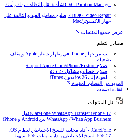
4DDiG Partition Manager
أداة نقل النظام سهلة وآمنة
4DDiG Video Repair
إصلاح مقاطع الفيديو التالفة على
جهاز الكمبيوتر/Mac
عرض جميع المنتجات
مصادر التعلم
يستمر جهاز iPhone في إظهار شعار Apple وإيقاف
تشغيله
إصلاح Support Apple Com/iPhone/Restore
إصلاح أخطاء ومشاكل iOS 27
العودة إلى ios 26 بدون iTunes
المزيد من النصائح المفيدة
النقل & الاسترداد
نقل المنتجات
iPhone 17
iCareFone WhatsApp Transfer
نقل
WhatsApp / WhatsApp Business بين Android و iPhone
iCareFone - أداة مجانية للنسخ الاحتياطي لنظام iOS
iOS 27
النسخ الاحتياطي وإدارة بيانات iOS بسهولة