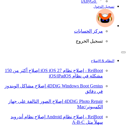
iAnyGo
تسجيل الدخول
مركز الحسابات
تسجيل الخروج
النظام & الإصلاح
ReiBoot - إصلاح نظام iOS
iOS 27
إصلاح أكثر من 150
مشكلة في نظام iOS/iPadOS
4DDiG Windows Boot Genius
إصلاح مشاكل الويندوز
في دقائق
4DDiG Photo Repair
إصلاح الصور التالفة على جهاز
الكمبيوتر/Mac
ReiBoot - إصلاح نظام Android
إصلاح نظام أندرويد
سهلاً مثل A-B-C