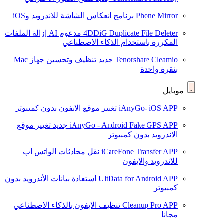
Phone Mirror
برنامج انعكاس الشاشة للاندرويد وiOS
4DDiG Duplicate File Deleter
مدعوم AI
إزالة الملفات
المكررة باستخدام الذكاء الاصطناعي
Tenorshare Cleamio
جديد
تنظيف وتحسين جهاز Mac
بنقرة واحدة
موبايل
iAnyGo- iOS APP
تغيير موقع الايفون بدون كمبيوتر
iAnyGo - Android Fake GPS APP
جديد
تغيير موقع
الاندرويد بدون كمبيوتر
iCareFone Transfer APP
نقل محادثات الواتس اب
للاندرويد والايفون
UltData for Android APP
استعادة بيانات الأندرويد بدون
كمبيوتر
Cleanup Pro APP
تنظيف الايفون بالذكاء الاصطناعي
مجانا