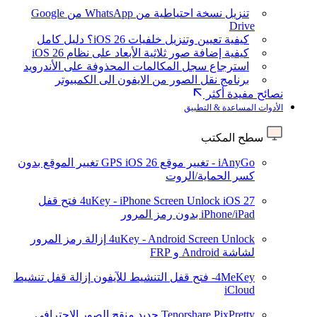
تنزيل نسخة احتياطية من WhatsApp من Google
Drive
كيفية تعيين وتنزيل خلفيات iOS 26؟ دليل كامل
كيفية إضافة صور ثلاثية الأبعاد على نظام iOS 26
استرجاع سجل المكالمات المحذوفة على الأندرويد
برنامج نقل الصور من الايفون الى الكمبيوتر
نصائح مفيدة أكثر
الأدوات المساعدة & التطبيق
سطح المكتب
iAnyGo - تغيير موقع GPS
iOS 26
تغيير الموقع بدون
كسر الحماية/الروت
iOS 27
4uKey - iPhone Screen Unlock
فتح قفل
iPhone/iPad بدون رمز المرور
4uKey - Android Screen Unlock
إزالة رمز المرور
لشاشة Android و FRP
4MeKey- فتح قفل التنشيط للآيفون
إزالة قفل تنشيط
iCloud
Tenorshare PixPretty
جديد
منقح الصور الاحترافي