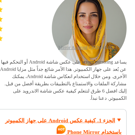
Mirror Android
2026-08-05 /
يساعد screen mirroring على عكس شاشة Android أو التحكم فيها
عن بُعد على جهاز الكمبيوتر. هذا الأمر شائع جداً مثل مزايا Android
الأخرى. ومن خلال استخدام انعكاس شاشة Android، يمكنك
مشاركة الملفات والاستمتاع بالتطبيقات بطريقة أفضل من قبل.
إليك افضل 6 طرق لتتعلم كيفية عكس شاشة الاندرويد على
الكمبيوتر. دعنا نبدأ.
الجزء 1. كيفية عكس Android على جهاز الكمبيوتر
باستخدام Phone Mirror