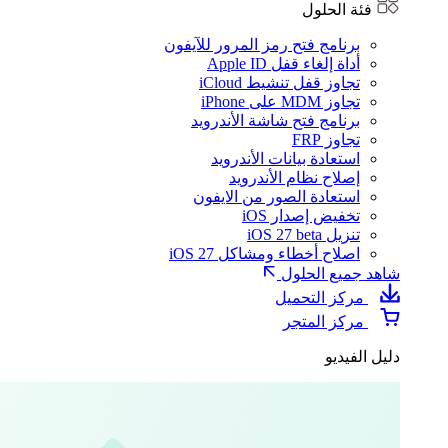
فئة الحلول
برنامج فتح رمز المرور للآيفون
أداة إلغاء قفل Apple ID
تجاوز قفل تنشيط iCloud
تجاوز MDM على iPhone
برنامج فتح شاشة الأندرويد
تجاوز FRP
استعادة بيانات الأندرويد
إصلاح نظام الأندرويد
استعادة الصور من الايفون
تخفيض إصدار iOS
تنزيل iOS 27 beta
اصلاح أخطاء ومشاكل iOS 27
شاهد جميع الحلول
مركز التحميل
مركز المتجر
دليل الفيديو