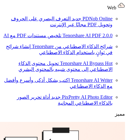
Web
PDNob Online
جديد
التعرف البصري على الحروف
وتحويل PDF مجانًا عبر الإنترنت
2.0.0
Tenorshare AI PDF
تلخيص مستندات PDF مع AI
شرائح الذكاء الاصطناعي من Tenorshare
إنشاء شرائح
في ثوانٍ باستخدام الذكاء الاصطناعي
Hot
Tenorshare AI Bypass
تحويل محتوى الذكاء
الاصطناعي إلى محتوى شبيه بالمحتوى البشري
Tenorshare AI Writer
اكتب بشكل أذكى وأسرع وأفضل
مع الذكاء الاصطناعي
PixPretty AI Photo Editor
جديد
أداة تحرير الصور
بالذكاء الاصطناعي المجانية
مميز