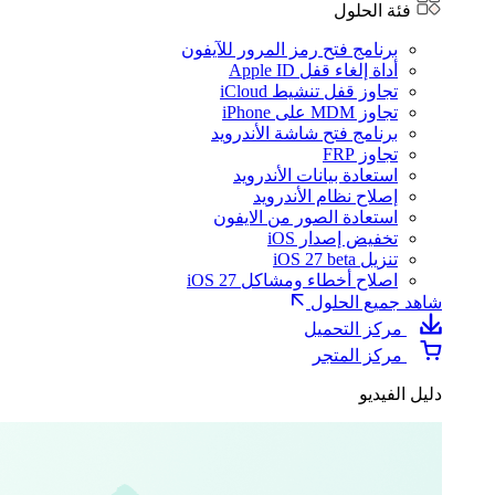
فئة الحلول
برنامج فتح رمز المرور للآيفون
أداة إلغاء قفل Apple ID
تجاوز قفل تنشيط iCloud
تجاوز MDM على iPhone
برنامج فتح شاشة الأندرويد
تجاوز FRP
استعادة بيانات الأندرويد
إصلاح نظام الأندرويد
استعادة الصور من الايفون
تخفيض إصدار iOS
تنزيل iOS 27 beta
اصلاح أخطاء ومشاكل iOS 27
شاهد جميع الحلول
مركز التحميل
مركز المتجر
دليل الفيديو