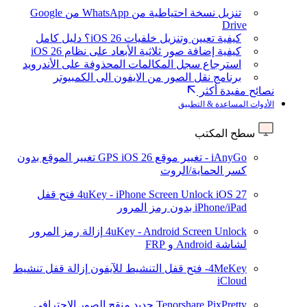
تنزيل نسخة احتياطية من WhatsApp من Google
Drive
كيفية تعيين وتنزيل خلفيات iOS 26؟ دليل كامل
كيفية إضافة صور ثلاثية الأبعاد على نظام iOS 26
استرجاع سجل المكالمات المحذوفة على الأندرويد
برنامج نقل الصور من الايفون الى الكمبيوتر
نصائح مفيدة أكثر
الأدوات المساعدة & التطبيق
سطح المكتب
iAnyGo - تغيير موقع GPS
iOS 26
تغيير الموقع بدون
كسر الحماية/الروت
iOS 27
4uKey - iPhone Screen Unlock
فتح قفل
iPhone/iPad بدون رمز المرور
4uKey - Android Screen Unlock
إزالة رمز المرور
لشاشة Android و FRP
4MeKey- فتح قفل التنشيط للآيفون
إزالة قفل تنشيط
iCloud
Tenorshare PixPretty
جديد
منقح الصور الاحترافي