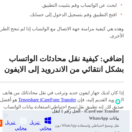
ابحث عن الواتساب وقم بتثبيت التطبيق.
افتح التطبيق وقم بتسجيل الدخول إلى حسابك.
وهذه هي كيفية مزامنة جهة الاتصال مع الواتساب إذا لم تنجح الطر
الأخرى.
إضافي: كيفية نقل محادثات الواتساب
بشكل انتقائي من الاندرويد إلى الايفون
إذا كان لديك جهاز ايفون جديد وترغب في نقل محادثاتك من هاتف
الاندرويد القديم إليه، فإن
Tenorshare iCareFone Transfer
هو أفضل
صديق لك. إنه تطبيق نقل/نسخ احتياطي/استعادة بيانات الواتساب
iCareFone Transfer - الحل رقم 1 لنقل
الشامل.
بيانات WhatsApp
تنزيل
تنزيل
نقل ونسخ احتياطي واستعادة WhatsApp دون
مجاني
مجاني
باستخدام iCareFone Transfer، يمكنك القيام بهذه المهمة بسهولة