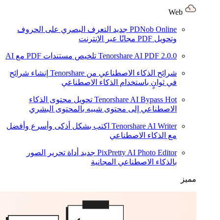
Web
PDNob Online
جديد
التعرف البصري على الحروف
وتحويل PDF مجانًا عبر الإنترنت
2.0.0
Tenorshare AI PDF
تلخيص مستندات PDF مع AI
شرائح الذكاء الاصطناعي من Tenorshare
إنشاء شرائح
في ثوانٍ باستخدام الذكاء الاصطناعي
Hot
Tenorshare AI Bypass
تحويل محتوى الذكاء
الاصطناعي إلى محتوى شبيه بالمحتوى البشري
Tenorshare AI Writer
اكتب بشكل أذكى وأسرع وأفضل
مع الذكاء الاصطناعي
PixPretty AI Photo Editor
جديد
أداة تحرير الصور
بالذكاء الاصطناعي المجانية
مميز