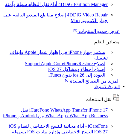
4DDiG Partition Manager
أداة نقل النظام سهلة وآمنة
4DDiG Video Repair
إصلاح مقاطع الفيديو التالفة على
جهاز الكمبيوتر/Mac
عرض جميع المنتجات
مصادر التعلم
يستمر جهاز iPhone في إظهار شعار Apple وإيقاف
تشغيله
إصلاح Support Apple Com/iPhone/Restore
إصلاح أخطاء ومشاكل iOS 27
العودة إلى ios 26 بدون iTunes
المزيد من النصائح المفيدة
النقل & الاسترداد
نقل المنتجات
iPhone 17
iCareFone WhatsApp Transfer
نقل
WhatsApp / WhatsApp Business بين Android و iPhone
iCareFone - أداة مجانية للنسخ الاحتياطي لنظام iOS
iOS 27
النسخ الاحتياطي وإدارة بيانات iOS بسهولة