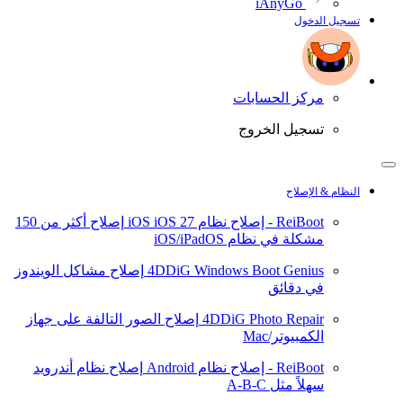
iAnyGo
تسجيل الدخول
مركز الحسابات
تسجيل الخروج
النظام & الإصلاح
ReiBoot - إصلاح نظام iOS
iOS 27
إصلاح أكثر من 150
مشكلة في نظام iOS/iPadOS
4DDiG Windows Boot Genius
إصلاح مشاكل الويندوز
في دقائق
4DDiG Photo Repair
إصلاح الصور التالفة على جهاز
الكمبيوتر/Mac
ReiBoot - إصلاح نظام Android
إصلاح نظام أندرويد
سهلاً مثل A-B-C