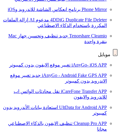
Phone Mirror
برنامج انعكاس الشاشة للاندرويد وiOS
4DDiG Duplicate File Deleter
مدعوم AI
إزالة الملفات
المكررة باستخدام الذكاء الاصطناعي
Tenorshare Cleamio
جديد
تنظيف وتحسين جهاز Mac
بنقرة واحدة
موبايل
iAnyGo- iOS APP
تغيير موقع الايفون بدون كمبيوتر
iAnyGo - Android Fake GPS APP
جديد
تغيير موقع
الاندرويد بدون كمبيوتر
iCareFone Transfer APP
نقل محادثات الواتس اب
للاندرويد والايفون
UltData for Android APP
استعادة بيانات الأندرويد بدون
كمبيوتر
Cleanup Pro APP
تنظيف الايفون بالذكاء الاصطناعي
مجانا