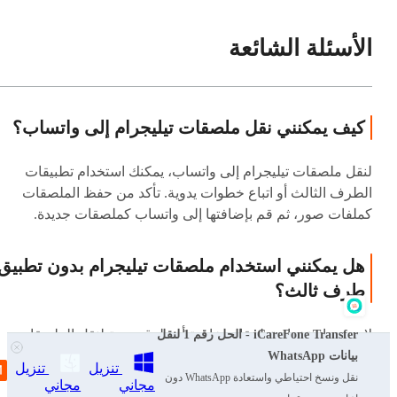
الأسئلة الشائعة
كيف يمكنني نقل ملصقات تيليجرام إلى واتساب؟
لنقل ملصقات تيليجرام إلى واتساب، يمكنك استخدام تطبيقات
الطرف الثالث أو اتباع خطوات يدوية. تأكد من حفظ الملصقات
كملفات صور، ثم قم بإضافتها إلى واتساب كملصقات جديدة.
هل يمكنني استخدام ملصقات تيليجرام بدون تطبيق
طرف ثالث؟
لا، يجب استخدام تطبيقات خاصة أو طرق يدوية لنقل الملصقات،
iCareFone Transfer - الحل رقم 1 لنقل
حيث لا يدعم واتساب بشكل مباشر نقل الملصقات من تيليجرام.
بيانات WhatsApp
تنزيل
تنزيل
نقل ونسخ احتياطي واستعادة WhatsApp دون
مجاني
مجاني