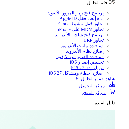
فئة الحلول
برنامج فتح رمز المرور للآيفون
أداة إلغاء قفل Apple ID
تجاوز قفل تنشيط iCloud
تجاوز MDM على iPhone
برنامج فتح شاشة الأندرويد
تجاوز FRP
استعادة بيانات الأندرويد
إصلاح نظام الأندرويد
استعادة الصور من الايفون
تخفيض إصدار iOS
تنزيل iOS 27 beta
اصلاح أخطاء ومشاكل iOS 27
شاهد جميع الحلول
مركز التحميل
مركز المتجر
دليل الفيديو