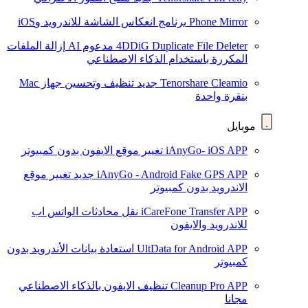
Phone Mirror
برنامج انعكاس الشاشة للاندرويد وiOS
4DDiG Duplicate File Deleter
مدعوم AI
إزالة الملفات
المكررة باستخدام الذكاء الاصطناعي
Tenorshare Cleamio
جديد
تنظيف وتحسين جهاز Mac
بنقرة واحدة
موبايل
iAnyGo- iOS APP
تغيير موقع الايفون بدون كمبيوتر
iAnyGo - Android Fake GPS APP
جديد
تغيير موقع
الاندرويد بدون كمبيوتر
iCareFone Transfer APP
نقل محادثات الواتس اب
للاندرويد والايفون
UltData for Android APP
استعادة بيانات الأندرويد بدون
كمبيوتر
Cleanup Pro APP
تنظيف الايفون بالذكاء الاصطناعي
مجانا