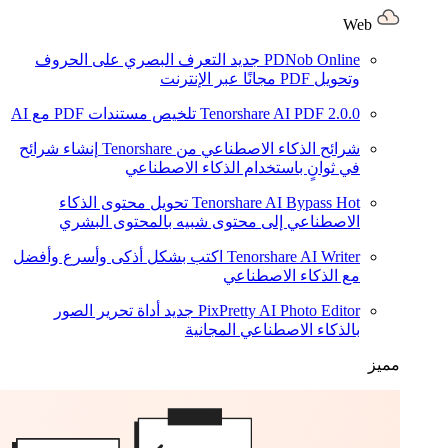
Web
PDNob Online
جديد
التعرف البصري على الحروف
وتحويل PDF مجانًا عبر الإنترنت
2.0.0
Tenorshare AI PDF
تلخيص مستندات PDF مع AI
شرائح الذكاء الاصطناعي من Tenorshare
إنشاء شرائح
في ثوانٍ باستخدام الذكاء الاصطناعي
Hot
Tenorshare AI Bypass
تحويل محتوى الذكاء
الاصطناعي إلى محتوى شبيه بالمحتوى البشري
Tenorshare AI Writer
اكتب بشكل أذكى وأسرع وأفضل
مع الذكاء الاصطناعي
PixPretty AI Photo Editor
جديد
أداة تحرير الصور
بالذكاء الاصطناعي المجانية
مميز