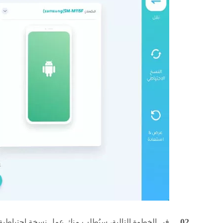
في الخطوة التالية، سيُطلب منك عمل نسخة احتياطية