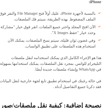
iPhone:
بالنسبة لأجهزة iPhone، عليك أولاً فتح File Manager والنقر ف
الملف المضغوط. بهذه الطريقة، سيتم فك الملصقات.
الآن افتح المجلد واختر جميع الملفات. انقر فوق خيار "مشاركة"
وحدد خيار "حفظ X Images".
وفي غضون ثوان قليلة، سيتم نسخ الملصقات. يمكنك الآن
استخدام هذه الملصقات على تطبيق الواتساب.
هذا هو الإجراء الكامل الذي يمكنك استخدامه لنقل ملصقات
التليجرام للواتس. بمجرد نقل الملصقات، يمكنك استخدامها بسهولة
في WhatsApp وإنشاء ملصقات جديدة أيضًا.
في حالة رغبتك في استخدام تطبيق تابع لجهة خارجية لنقل البيانات
فقد ذكرنا جميع التفاصيل أدناه .
نصيحة إضافية: كيفية نقل ملصقات/صور