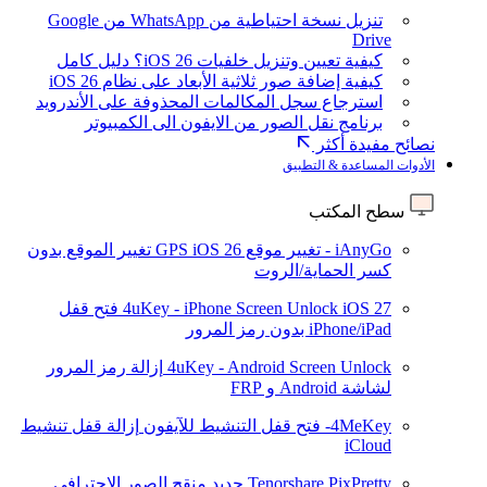
تنزيل نسخة احتياطية من WhatsApp من Google
Drive
كيفية تعيين وتنزيل خلفيات iOS 26؟ دليل كامل
كيفية إضافة صور ثلاثية الأبعاد على نظام iOS 26
استرجاع سجل المكالمات المحذوفة على الأندرويد
برنامج نقل الصور من الايفون الى الكمبيوتر
نصائح مفيدة أكثر
الأدوات المساعدة & التطبيق
سطح المكتب
iAnyGo - تغيير موقع GPS
iOS 26
تغيير الموقع بدون
كسر الحماية/الروت
iOS 27
4uKey - iPhone Screen Unlock
فتح قفل
iPhone/iPad بدون رمز المرور
4uKey - Android Screen Unlock
إزالة رمز المرور
لشاشة Android و FRP
4MeKey- فتح قفل التنشيط للآيفون
إزالة قفل تنشيط
iCloud
Tenorshare PixPretty
جديد
منقح الصور الاحترافي