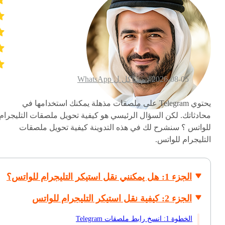
2026-08-05 /
مشاكل ل WhatsApp
يحتوي Telegram على ملصقات مذهلة يمكنك استخدامها في
محادثاتك. لكن السؤال الرئيسي هو كيفية تحويل ملصقات التليجرام
للواتس ؟ سنشرح لك في هذه التدوينة كيفية تحويل ملصقات
التليجرام للواتس.
الجزء 1: هل يمكنني نقل استيكر التليجرام للواتس؟
الجزء 2: كيفية نقل استيكر التليجرام للواتس
الخطوة 1: انسخ رابط ملصقات Telegram