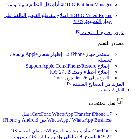
4DDiG Partition Manager
أداة نقل النظام سهلة وآمنة
4DDiG Video Repair
إصلاح مقاطع الفيديو التالفة على
جهاز الكمبيوتر/Mac
عرض جميع المنتجات
مصادر التعلم
يستمر جهاز iPhone في إظهار شعار Apple وإيقاف
تشغيله
إصلاح Support Apple Com/iPhone/Restore
إصلاح أخطاء ومشاكل iOS 27
العودة إلى ios 26 بدون iTunes
المزيد من النصائح المفيدة
النقل & الاسترداد
نقل المنتجات
iPhone 17
iCareFone WhatsApp Transfer
نقل
WhatsApp / WhatsApp Business بين Android و iPhone
iCareFone - أداة مجانية للنسخ الاحتياطي لنظام iOS
iOS 27
النسخ الاحتياطي وإدارة بيانات iOS بسهولة