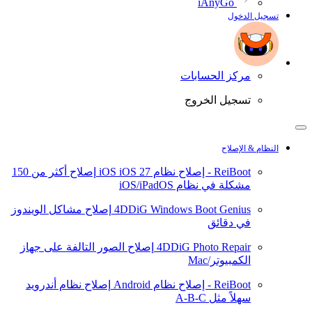
iAnyGo
تسجيل الدخول
مركز الحسابات
تسجيل الخروج
النظام & الإصلاح
ReiBoot - إصلاح نظام iOS
iOS 27
إصلاح أكثر من 150
مشكلة في نظام iOS/iPadOS
4DDiG Windows Boot Genius
إصلاح مشاكل الويندوز
في دقائق
4DDiG Photo Repair
إصلاح الصور التالفة على جهاز
الكمبيوتر/Mac
ReiBoot - إصلاح نظام Android
إصلاح نظام أندرويد
سهلاً مثل A-B-C