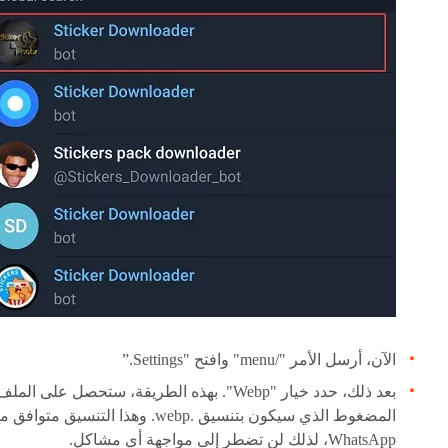
الآن، أرسل الأمر "/menu" وافتح "Settings.”
بعد ذلك، حدد خيار "Webp". بهذه الطريقة، ستحصل على الملف
المضغوط الذي سيكون بتنسيق .webp. وهذا التنسيق متوافق
WhatsApp، لذلك لن تضطر إلى مواجهة أي مشاكل.