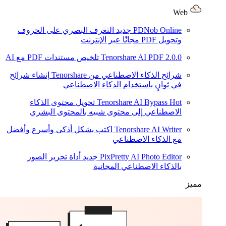
Web
PDNob Online
جديد
التعرف البصري على الحروف
وتحويل PDF مجانًا عبر الإنترنت
2.0.0
Tenorshare AI PDF
تلخيص مستندات PDF مع AI
شرائح الذكاء الاصطناعي من Tenorshare
إنشاء شرائح
في ثوانٍ باستخدام الذكاء الاصطناعي
Hot
Tenorshare AI Bypass
تحويل محتوى الذكاء
الاصطناعي إلى محتوى شبيه بالمحتوى البشري
Tenorshare AI Writer
اكتب بشكل أذكى وأسرع وأفضل
مع الذكاء الاصطناعي
PixPretty AI Photo Editor
جديد
أداة تحرير الصور
بالذكاء الاصطناعي المجانية
مميز