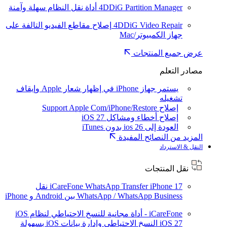
4DDiG Partition Manager
أداة نقل النظام سهلة وآمنة
4DDiG Video Repair
إصلاح مقاطع الفيديو التالفة على
جهاز الكمبيوتر/Mac
عرض جميع المنتجات
مصادر التعلم
يستمر جهاز iPhone في إظهار شعار Apple وإيقاف
تشغيله
إصلاح Support Apple Com/iPhone/Restore
إصلاح أخطاء ومشاكل iOS 27
العودة إلى ios 26 بدون iTunes
المزيد من النصائح المفيدة
النقل & الاسترداد
نقل المنتجات
iPhone 17
iCareFone WhatsApp Transfer
نقل
WhatsApp / WhatsApp Business بين Android و iPhone
iCareFone - أداة مجانية للنسخ الاحتياطي لنظام iOS
iOS 27
النسخ الاحتياطي وإدارة بيانات iOS بسهولة