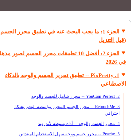
الجزء 1: ما يجب البحث عنه في تطبيق محرر الجسم
(قبل التنزيل
الجزء 2: أفضل 10 تطبيقات محرر الجسم لصور مذهل
في 2026
1. PixPretty -- تطبيق تحرير الجسم والوجه بالذكاء
الاصطناعي
2. YouCam Perfect -- محرر شامل للجسم والوجه
3. RetouchMe -- محرر الجسم المحرر بواسطة البشر بشكل
احترافي
4. محرر الجسم والوجه -- أداة بسيطة لأندرويد
5. Peachy -- محرر جسم ووجه سهل الاستخدام للمبتدئين