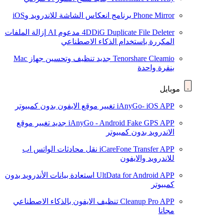
Phone Mirror
برنامج انعكاس الشاشة للاندرويد وiOS
4DDiG Duplicate File Deleter
مدعوم AI
إزالة الملفات
المكررة باستخدام الذكاء الاصطناعي
Tenorshare Cleamio
جديد
تنظيف وتحسين جهاز Mac
بنقرة واحدة
موبايل
iAnyGo- iOS APP
تغيير موقع الايفون بدون كمبيوتر
iAnyGo - Android Fake GPS APP
جديد
تغيير موقع
الاندرويد بدون كمبيوتر
iCareFone Transfer APP
نقل محادثات الواتس اب
للاندرويد والايفون
UltData for Android APP
استعادة بيانات الأندرويد بدون
كمبيوتر
Cleanup Pro APP
تنظيف الايفون بالذكاء الاصطناعي
مجانا