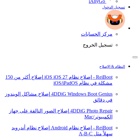
iAnyGo
تسجيل الدخول
مركز الحسابات
تسجيل الخروج
النظام & الإصلاح
ReiBoot - إصلاح نظام iOS
iOS 27
إصلاح أكثر من 150
مشكلة في نظام iOS/iPadOS
4DDiG Windows Boot Genius
إصلاح مشاكل الويندوز
في دقائق
4DDiG Photo Repair
إصلاح الصور التالفة على جهاز
الكمبيوتر/Mac
ReiBoot - إصلاح نظام Android
إصلاح نظام أندرويد
سهلاً مثل A-B-C