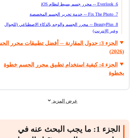
6. Everlook -- محرر جسم بسيط لنظام iOS
7. Fix The Photo -- خدمة تحرير الجسم المخصصة
8. BeautyPlus -- محرر الجسم والوجه بالذكاء الاصطناعي (للجوال
وعبر الإنترنت)
الجزء 3: جدول المقارنة -- أفضل تطبيقات محرر الج
(2026)
الجزء 4: كيفية استخدام تطبيق محرر الجسم خطوة
بخطوة
عرض المزيد
الجزء 1: ما يجب البحث عنه في