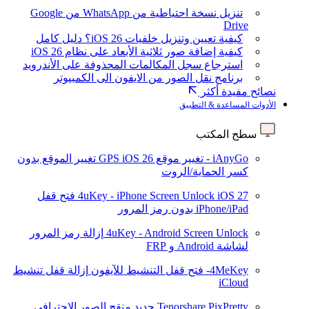
تنزيل نسخة احتياطية من WhatsApp من Google
Drive
كيفية تعيين وتنزيل خلفيات iOS 26؟ دليل كامل
كيفية إضافة صور ثلاثية الأبعاد على نظام iOS 26
استرجاع سجل المكالمات المحذوفة على الأندرويد
برنامج نقل الصور من الايفون الى الكمبيوتر
نصائح مفيدة أكثر
الأدوات المساعدة & التطبيق
سطح المكتب
iAnyGo - تغيير موقع GPS
iOS 26
تغيير الموقع بدون
كسر الحماية/الروت
iOS 27
4uKey - iPhone Screen Unlock
فتح قفل
iPhone/iPad بدون رمز المرور
4uKey - Android Screen Unlock
إزالة رمز المرور
لشاشة Android و FRP
4MeKey- فتح قفل التنشيط للآيفون
إزالة قفل تنشيط
iCloud
Tenorshare PixPretty
جديد
منقح الصور الاحترافي