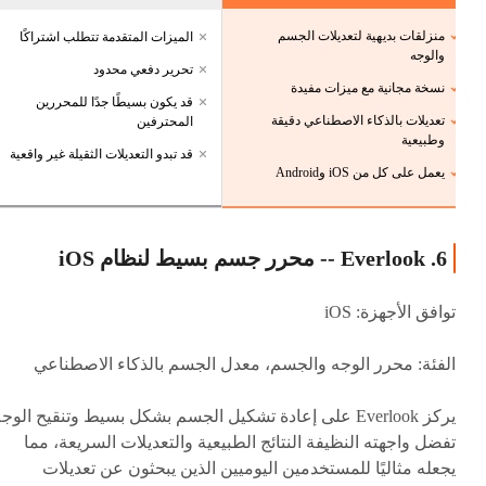
منزلقات بديهية لتعديلات الجسم
الميزات المتقدمة تتطلب اشتراكًا
والوجه
تحرير دفعي محدود
نسخة مجانية مع ميزات مفيدة
قد يكون بسيطًا جدًا للمحررين
تعديلات بالذكاء الاصطناعي دقيقة
المحترفين
وطبيعية
قد تبدو التعديلات الثقيلة غير واقعية
يعمل على كل من iOS وAndroid
6. Everlook -- محرر جسم بسيط لنظام iOS
توافق الأجهزة: iOS
الفئة: محرر الوجه والجسم، معدل الجسم بالذكاء الاصطناعي
يركز Everlook على إعادة تشكيل الجسم بشكل بسيط وتنقيح الوجه
تفضل واجهته النظيفة النتائج الطبيعية والتعديلات السريعة، مما
يجعله مثاليًا للمستخدمين اليوميين الذين يبحثون عن تعديلات