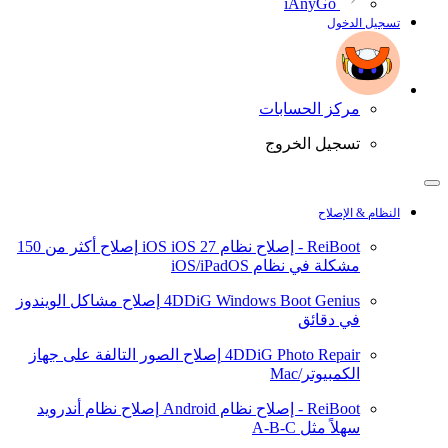
iAnyGo
تسجيل الدخول
مركز الحسابات
تسجيل الخروج
النظام & الإصلاح
ReiBoot - إصلاح نظام iOS
iOS 27
إصلاح أكثر من 150
مشكلة في نظام iOS/iPadOS
4DDiG Windows Boot Genius
إصلاح مشاكل الويندوز
في دقائق
4DDiG Photo Repair
إصلاح الصور التالفة على جهاز
الكمبيوتر/Mac
ReiBoot - إصلاح نظام Android
إصلاح نظام أندرويد
سهلاً مثل A-B-C