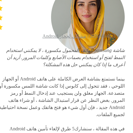
2026-08-05 /
مشاكل لجخاز Android
شاشة Samsung للهاتف المحمول مكسورة ، لا يمكنني استخدام
النمط لفتح أو استخدام بصمات الأصابع وكلمات المرور. أريد أن
أعرف ما إذا كان يمكنني حل هذه المشكلة؟
بينما نستمتع بشاشة العرض الكاملة على هاتف Android أو الجهاز
اللوحي ، فقد تتحول إلى كابوس إذا كانت شاشة اللمس مكسورة أو
متصدعة. الجهاز مغلق ولن يستجيب عند إدخال النمط أو رمز
المرور. بغض النظر عن قرار استبدال الشاشة ، أو شراء هاتف
Android جديد ، فإن أول شيء هو فتح هاتفك وعمل نسخة احتياطية
لجميع الملفات.
في هذه المقالة ، سنشارك
5 طرق لإلغاء تأمين هاتف Android