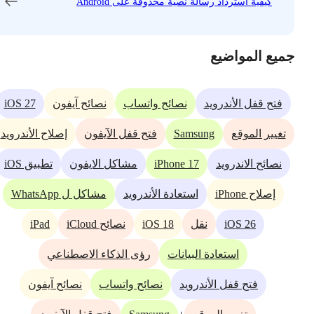
كيفية استرداد رسالة نصية محذوفة على Android
جميع المواضيع
iOS 27
فتح قفل الأندرويد
نصائح واتساب
نصائح آيفون
Samsung
تغيير الموقع
فتح قفل الآيفون
إصلاح الأندرويد
iPhone 17
نصائح الاندرويد
مشاكل الايفون
تطبيق iOS
إصلاح iPhone
استعادة الأندرويد
مشاكل ل WhatsApp
iPad
iOS 18
iOS 26
نقل
نصائح iCloud
استعادة البيانات
رؤى الذكاء الاصطناعي
فتح قفل الأندرويد
نصائح واتساب
نصائح آيفون