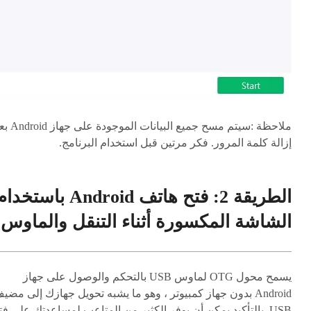
ملاحظة :
سيتم مسح جميع البيانات الموجودة ع
إزالة كلمة المرور. فكر مرتين قبل استخدام البرنامج.
الطريقة 2: فتح هاتف Android باستخد
الشاشة المكسورة أثناء التنقل والماوس
يسمح محول OTG لماوس USB بالتحكم والوصول على جهاز
Android بدون جهاز كمبيوتر ، وهو ما يشبه تحويل جهازك إلى مضي
USB. بالتأكيد يمكن أن يوفر الكثير من المتاعب لمساعدتك على فت