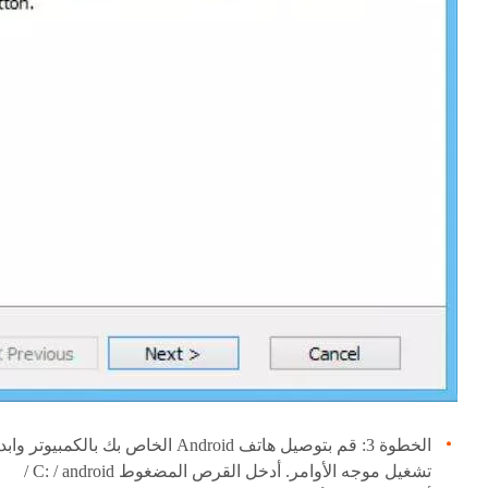
الخطوة 3: قم بتوصيل هاتف Android الخاص بك بالكمبيوتر وابد
تشغيل موجه الأوامر. أدخل القرص المضغوط C: / android /