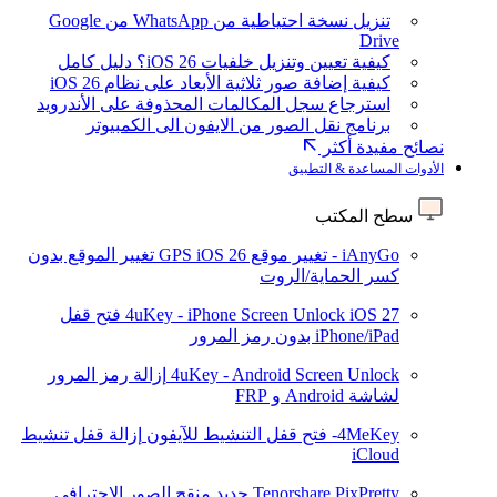
تنزيل نسخة احتياطية من WhatsApp من Google
Drive
كيفية تعيين وتنزيل خلفيات iOS 26؟ دليل كامل
كيفية إضافة صور ثلاثية الأبعاد على نظام iOS 26
استرجاع سجل المكالمات المحذوفة على الأندرويد
برنامج نقل الصور من الايفون الى الكمبيوتر
نصائح مفيدة أكثر
الأدوات المساعدة & التطبيق
سطح المكتب
iAnyGo - تغيير موقع GPS
iOS 26
تغيير الموقع بدون
كسر الحماية/الروت
iOS 27
4uKey - iPhone Screen Unlock
فتح قفل
iPhone/iPad بدون رمز المرور
4uKey - Android Screen Unlock
إزالة رمز المرور
لشاشة Android و FRP
4MeKey- فتح قفل التنشيط للآيفون
إزالة قفل تنشيط
iCloud
Tenorshare PixPretty
جديد
منقح الصور الاحترافي