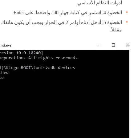
أدوات النظام الأساسي.
الخطوة 4: استمر في كتابة جهاز adb واضغط على Enter.
الخطوة 5: أدخل أدناه أوامر 2 في الحوار ويجب أن يكون هاتفك
مقفلاً.