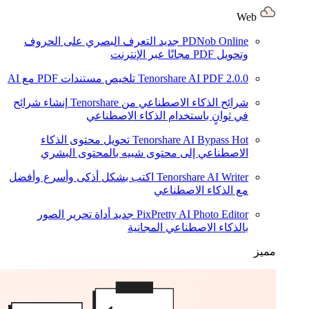
Web
PDNob Online
جديد
التعرف البصري على الحروف
وتحويل PDF مجانًا عبر الإنترنت
2.0.0
Tenorshare AI PDF
تلخيص مستندات PDF مع AI
شرائح الذكاء الاصطناعي من Tenorshare
إنشاء شرائح
في ثوانٍ باستخدام الذكاء الاصطناعي
Hot
Tenorshare AI Bypass
تحويل محتوى الذكاء
الاصطناعي إلى محتوى شبيه بالمحتوى البشري
Tenorshare AI Writer
اكتب بشكل أذكى وأسرع وأفضل
مع الذكاء الاصطناعي
PixPretty AI Photo Editor
جديد
أداة تحرير الصور
بالذكاء الاصطناعي المجانية
مميز