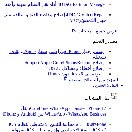
4DDiG Partition Manager
أداة نقل النظام سهلة وآمنة
4DDiG Video Repair
إصلاح مقاطع الفيديو التالفة على
جهاز الكمبيوتر/Mac
عرض جميع المنتجات
مصادر التعلم
يستمر جهاز iPhone في إظهار شعار Apple وإيقاف
تشغيله
إصلاح Support Apple Com/iPhone/Restore
إصلاح أخطاء ومشاكل iOS 27
العودة إلى ios 26 بدون iTunes
المزيد من النصائح المفيدة
النقل & الاسترداد
نقل المنتجات
iPhone 17
iCareFone WhatsApp Transfer
نقل
WhatsApp / WhatsApp Business بين Android و iPhone
iCareFone - أداة مجانية للنسخ الاحتياطي لنظام iOS
iOS 27
النسخ الاحتياطي وإدارة بيانات iOS بسهولة