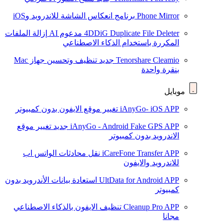
Phone Mirror
برنامج انعكاس الشاشة للاندرويد وiOS
4DDiG Duplicate File Deleter
مدعوم AI
إزالة الملفات
المكررة باستخدام الذكاء الاصطناعي
Tenorshare Cleamio
جديد
تنظيف وتحسين جهاز Mac
بنقرة واحدة
موبايل
iAnyGo- iOS APP
تغيير موقع الايفون بدون كمبيوتر
iAnyGo - Android Fake GPS APP
جديد
تغيير موقع
الاندرويد بدون كمبيوتر
iCareFone Transfer APP
نقل محادثات الواتس اب
للاندرويد والايفون
UltData for Android APP
استعادة بيانات الأندرويد بدون
كمبيوتر
Cleanup Pro APP
تنظيف الايفون بالذكاء الاصطناعي
مجانا