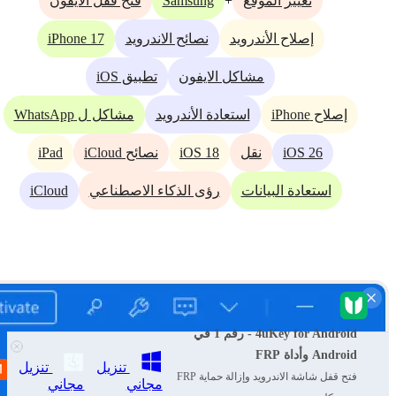
Samsung
+
تغيير الموقع
فتح قفل الآيفون
iPhone 17
إصلاح الأندرويد
نصائح الاندرويد
مشاكل الايفون
تطبيق iOS
إصلاح iPhone
استعادة الأندرويد
مشاكل ل WhatsApp
iPad
iOS 18
iOS 26
نقل
نصائح iCloud
iCloud
استعادة البيانات
رؤى الذكاء الاصطناعي
4uKey for Android - رقم 1 في
Android وأداة FRP
تنزيل
تنزيل
فتح قفل شاشة الاندرويد وإزالة حماية FRP
مجاني
مجاني