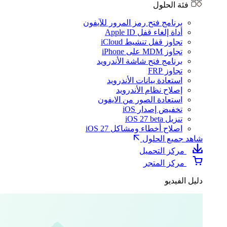
فئة الحلول
برنامج فتح رمز المرور للآيفون
أداة إلغاء قفل Apple ID
تجاوز قفل تنشيط iCloud
تجاوز MDM على iPhone
برنامج فتح شاشة الأندرويد
تجاوز FRP
استعادة بيانات الأندرويد
إصلاح نظام الأندرويد
استعادة الصور من الايفون
تخفيض إصدار iOS
تنزيل iOS 27 beta
اصلاح أخطاء ومشاكل iOS 27
شاهد جميع الحلول
مركز التحميل
مركز المتجر
دليل الفيديو