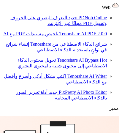
Web
PDNob Online
جديد
التعرف البصري على الحروف
وتحويل PDF مجانًا عبر الإنترنت
2.0.0
Tenorshare AI PDF
تلخيص مستندات PDF مع AI
شرائح الذكاء الاصطناعي من Tenorshare
إنشاء شرائح
في ثوانٍ باستخدام الذكاء الاصطناعي
Hot
Tenorshare AI Bypass
تحويل محتوى الذكاء
الاصطناعي إلى محتوى شبيه بالمحتوى البشري
Tenorshare AI Writer
اكتب بشكل أذكى وأسرع وأفضل
مع الذكاء الاصطناعي
PixPretty AI Photo Editor
جديد
أداة تحرير الصور
بالذكاء الاصطناعي المجانية
مميز