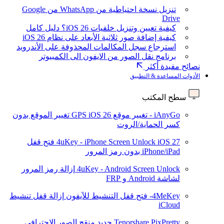
تنزيل نسخة احتياطية من WhatsApp من Google
Drive
كيفية تعيين وتنزيل خلفيات iOS 26؟ دليل كامل
كيفية إضافة صور ثلاثية الأبعاد على نظام iOS 26
استرجاع سجل المكالمات المحذوفة على الأندرويد
برنامج نقل الصور من الايفون الى الكمبيوتر
نصائح مفيدة أكثر
الأدوات المساعدة & التطبيق
سطح المكتب
iAnyGo - تغيير موقع GPS
iOS 26
تغيير الموقع بدون
كسر الحماية/الروت
iOS 27
4uKey - iPhone Screen Unlock
فتح قفل
iPhone/iPad بدون رمز المرور
4uKey - Android Screen Unlock
إزالة رمز المرور
لشاشة Android و FRP
4MeKey- فتح قفل التنشيط للآيفون
إزالة قفل تنشيط
iCloud
Tenorshare PixPretty
جديد
منقح الصور الاحترافي