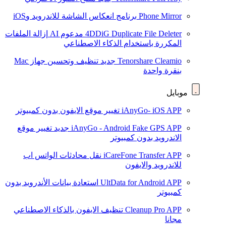
Phone Mirror
برنامج انعكاس الشاشة للاندرويد وiOS
4DDiG Duplicate File Deleter
مدعوم AI
إزالة الملفات
المكررة باستخدام الذكاء الاصطناعي
Tenorshare Cleamio
جديد
تنظيف وتحسين جهاز Mac
بنقرة واحدة
موبايل
iAnyGo- iOS APP
تغيير موقع الايفون بدون كمبيوتر
iAnyGo - Android Fake GPS APP
جديد
تغيير موقع
الاندرويد بدون كمبيوتر
iCareFone Transfer APP
نقل محادثات الواتس اب
للاندرويد والايفون
UltData for Android APP
استعادة بيانات الأندرويد بدون
كمبيوتر
Cleanup Pro APP
تنظيف الايفون بالذكاء الاصطناعي
مجانا