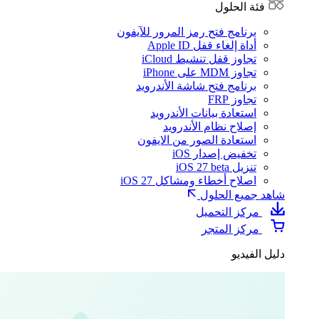
فئة الحلول
برنامج فتح رمز المرور للآيفون
أداة إلغاء قفل Apple ID
تجاوز قفل تنشيط iCloud
تجاوز MDM على iPhone
برنامج فتح شاشة الأندرويد
تجاوز FRP
استعادة بيانات الأندرويد
إصلاح نظام الأندرويد
استعادة الصور من الايفون
تخفيض إصدار iOS
تنزيل iOS 27 beta
اصلاح أخطاء ومشاكل iOS 27
شاهد جميع الحلول
مركز التحميل
مركز المتجر
دليل الفيديو