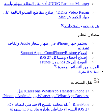
4DDiG Partition Manager
أداة نقل النظام سهلة وآمنة
4DDiG Video Repair
إصلاح مقاطع الفيديو التالفة على
جهاز الكمبيوتر/Mac
عرض جميع المنتجات
مصادر التعلم
يستمر جهاز iPhone في إظهار شعار Apple وإيقاف
تشغيله
إصلاح Support Apple Com/iPhone/Restore
إصلاح أخطاء ومشاكل iOS 27
العودة إلى ios 26 بدون iTunes
المزيد من النصائح المفيدة
النقل & الاسترداد
نقل المنتجات
iPhone 17
iCareFone WhatsApp Transfer
نقل
WhatsApp / WhatsApp Business بين Android و iPhone
iCareFone - أداة مجانية للنسخ الاحتياطي لنظام iOS
iOS 27
النسخ الاحتياطي وإدارة بيانات iOS بسهولة