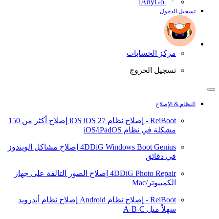
iAnyGo
تسجيل الدخول
مركز الحسابات
تسجيل الخروج
النظام & الإصلاح
ReiBoot - إصلاح نظام iOS
iOS 27
إصلاح أكثر من 150
مشكلة في نظام iOS/iPadOS
4DDiG Windows Boot Genius
إصلاح مشاكل الويندوز
في دقائق
4DDiG Photo Repair
إصلاح الصور التالفة على جهاز
الكمبيوتر/Mac
ReiBoot - إصلاح نظام Android
إصلاح نظام أندرويد
سهلاً مثل A-B-C