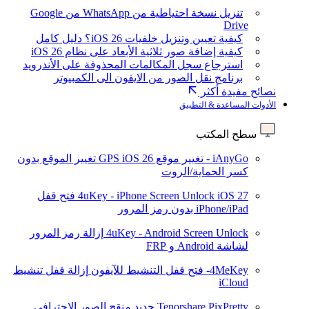
تنزيل نسخة احتياطية من WhatsApp من Google
Drive
كيفية تعيين وتنزيل خلفيات iOS 26؟ دليل كامل
كيفية إضافة صور ثلاثية الأبعاد على نظام iOS 26
استرجاع سجل المكالمات المحذوفة على الأندرويد
برنامج نقل الصور من الايفون الى الكمبيوتر
نصائح مفيدة أكثر
الأدوات المساعدة & التطبيق
سطح المكتب
iAnyGo - تغيير موقع GPS
iOS 26
تغيير الموقع بدون
كسر الحماية/الروت
iOS 27
4uKey - iPhone Screen Unlock
فتح قفل
iPhone/iPad بدون رمز المرور
4uKey - Android Screen Unlock
إزالة رمز المرور
لشاشة Android و FRP
4MeKey- فتح قفل التنشيط للآيفون
إزالة قفل تنشيط
iCloud
Tenorshare PixPretty
جديد
منقح الصور الاحترافي