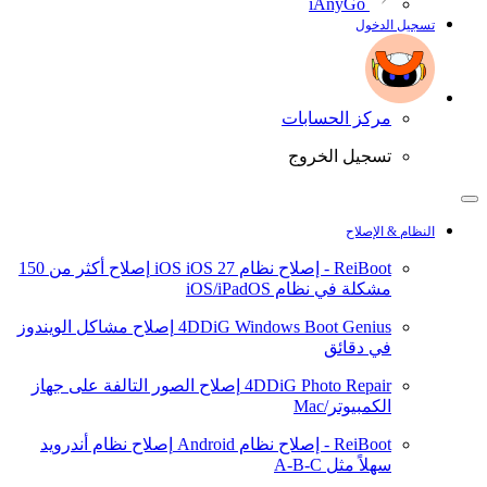
iAnyGo
تسجيل الدخول
مركز الحسابات
تسجيل الخروج
النظام & الإصلاح
ReiBoot - إصلاح نظام iOS
iOS 27
إصلاح أكثر من 150
مشكلة في نظام iOS/iPadOS
4DDiG Windows Boot Genius
إصلاح مشاكل الويندوز
في دقائق
4DDiG Photo Repair
إصلاح الصور التالفة على جهاز
الكمبيوتر/Mac
ReiBoot - إصلاح نظام Android
إصلاح نظام أندرويد
سهلاً مثل A-B-C