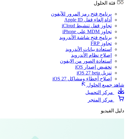
فئة الحلول
برنامج فتح رمز المرور للآيفون
أداة إلغاء قفل Apple ID
تجاوز قفل تنشيط iCloud
تجاوز MDM على iPhone
برنامج فتح شاشة الأندرويد
تجاوز FRP
استعادة بيانات الأندرويد
إصلاح نظام الأندرويد
استعادة الصور من الايفون
تخفيض إصدار iOS
تنزيل iOS 27 beta
اصلاح أخطاء ومشاكل iOS 27
شاهد جميع الحلول
مركز التحميل
مركز المتجر
دليل الفيديو