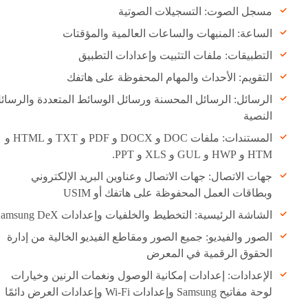
مسجل الصوت: التسجيلات الصوتية
الساعة: المنبهات والساعات العالمية والمؤقتات
التطبيقات: ملفات التثبيت وإعدادات التطبيق
التقويم: الأحداث والمهام المحفوظة على هاتفك
الرسائل: الرسائل المحسنة ورسائل الوسائط المتعددة والرسائ
النصية
المستندات: ملفات DOC و DOCX و PDF و TXT و HTML و
HTM و HWP و GUL و XLS و PPT.
جهات الاتصال: جهات الاتصال وعناوين البريد الإلكتروني
وبطاقات العمل المحفوظة على هاتفك أو USIM
الشاشة الرئيسية: التخطيط والخلفيات وإعدادات Samsung DeX
الصور والفيديو: جميع الصور ومقاطع الفيديو الخالية من إدارة
الحقوق الرقمية في المعرض
الإعدادات: إعدادات إمكانية الوصول ونغمات الرنين وخيارات
لوحة مفاتيح Samsung وإعدادات Wi-Fi وإعدادات العرض دائمًا