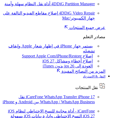
4DDiG Partition Manager
أداة نقل النظام سهلة وآمنة
4DDiG Video Repair
إصلاح مقاطع الفيديو التالفة على
جهاز الكمبيوتر/Mac
عرض جميع المنتجات
مصادر التعلم
يستمر جهاز iPhone في إظهار شعار Apple وإيقاف
تشغيله
إصلاح Support Apple Com/iPhone/Restore
إصلاح أخطاء ومشاكل iOS 27
العودة إلى ios 26 بدون iTunes
المزيد من النصائح المفيدة
النقل & الاسترداد
نقل المنتجات
iPhone 17
iCareFone WhatsApp Transfer
نقل
WhatsApp / WhatsApp Business بين Android و iPhone
iCareFone - أداة مجانية للنسخ الاحتياطي لنظام iOS
iOS 27
النسخ الاحتياطي وإدارة بيانات iOS بسهولة