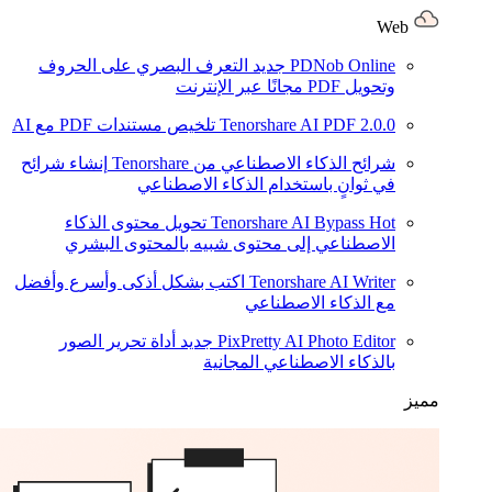
Web
PDNob Online
جديد
التعرف البصري على الحروف
وتحويل PDF مجانًا عبر الإنترنت
2.0.0
Tenorshare AI PDF
تلخيص مستندات PDF مع AI
شرائح الذكاء الاصطناعي من Tenorshare
إنشاء شرائح
في ثوانٍ باستخدام الذكاء الاصطناعي
Hot
Tenorshare AI Bypass
تحويل محتوى الذكاء
الاصطناعي إلى محتوى شبيه بالمحتوى البشري
Tenorshare AI Writer
اكتب بشكل أذكى وأسرع وأفضل
مع الذكاء الاصطناعي
PixPretty AI Photo Editor
جديد
أداة تحرير الصور
بالذكاء الاصطناعي المجانية
مميز