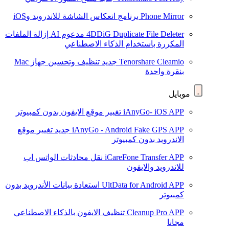
Phone Mirror
برنامج انعكاس الشاشة للاندرويد وiOS
4DDiG Duplicate File Deleter
مدعوم AI
إزالة الملفات
المكررة باستخدام الذكاء الاصطناعي
Tenorshare Cleamio
جديد
تنظيف وتحسين جهاز Mac
بنقرة واحدة
موبايل
iAnyGo- iOS APP
تغيير موقع الايفون بدون كمبيوتر
iAnyGo - Android Fake GPS APP
جديد
تغيير موقع
الاندرويد بدون كمبيوتر
iCareFone Transfer APP
نقل محادثات الواتس اب
للاندرويد والايفون
UltData for Android APP
استعادة بيانات الأندرويد بدون
كمبيوتر
Cleanup Pro APP
تنظيف الايفون بالذكاء الاصطناعي
مجانا