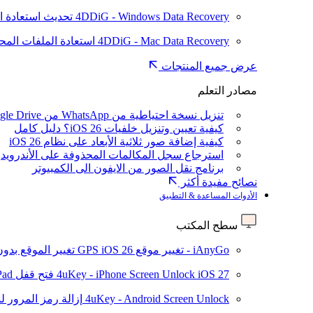
4DDiG - Windows Data Recovery
تحديث
استعادة ا
4DDiG - Mac Data Recovery
استعادة الملفات الم
عرض جميع المنتجات
مصادر التعلم
تنزيل نسخة احتياطية من WhatsApp من Google Drive
كيفية تعيين وتنزيل خلفيات iOS 26؟ دليل كامل
كيفية إضافة صور ثلاثية الأبعاد على نظام iOS 26
استرجاع سجل المكالمات المحذوفة على الأندرويد
برنامج نقل الصور من الايفون الى الكمبيوتر
نصائح مفيدة أكثر
الأدوات المساعدة & التطبيق
سطح المكتب
iAnyGo - تغيير موقع GPS
iOS 26
تغيير الموقع بدو
iOS 27
4uKey - iPhone Screen Unlock
فتح قفل iPhone/iPad بدون رمز المرور
4uKey - Android Screen Unlock
إزالة رمز المرور لشاشة roid