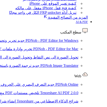
كيفية تغيير الموقع على iPhone
كيفية فتح قفل iPhone مقفل على مالكه
تنزيل أداة FRP unlocker الكل في واحد مجانًا
المزيد من النصائح المفيدة
AI & PDF
سطح المكتب
PDNob - PDF Editor for Windows
جديد
تحرير وتحسين ملفات PDF باستخد
PDNob - PDF Editor for Mac
تحرير وإدارة ملفات PDF باستخدام الذكاء الاصطناعي على نظام macOS
تحويل الصورة إلى نص
التقاط وتحويل الصورة إلى ا
PDNob Image Translator
جديد
ترجمة الصورة باستخدام
Web
PDNob Online
جديد
التعرف البصري على الحروف وتحويل PDF مجانًا ع
2.0.0
Tenorshare AI PDF
تلخيص مستندات PDF مع AI
شرائح الذكاء الاصطناعي من Tenorshare
إنشاء شرائ