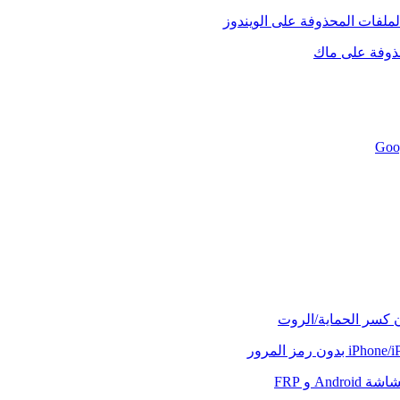
لملفات المحذوفة على الويندوز
حذوفة على ماك
ن كسر الحماية/الروت
And و FRP