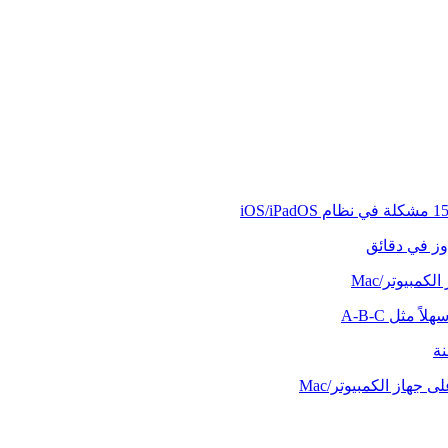
وز في دقائق
كمبيوتر/Mac
ً مثل A-B-C
نة
 جهاز الكمبيوتر/Mac