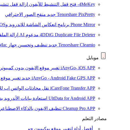
4MeKey- فتح قفل التنشيط للآيفون
إزالة قفل تنشيط oud
Tenorshare PixPretty
جديد
منقح الصور الاحترافي
Phone Mirror
برنامج انعكاس الشاشة للاندرويد وiOS
4DDiG Duplicate File Deleter
مدعوم AI
إزالة المل
Tenorshare Cleamio
جديد
تنظيف وتحسين جهاز Mac بنقرة واحدة
موبايل
iAnyGo- iOS APP
تغيير موقع الايفون بدون كمبيوتر
iAnyGo - Android Fake GPS APP
جديد
تغيير موقع 
iCareFone Transfer APP
نقل محادثات الواتس اب للا
UltData for Android APP
استعادة بيانات الأندرويد ب
Cleanup Pro APP
تنظيف الايفون بالذكاء الاصطناعي
مصادر التعلم
أفضل أداة لتغيير موقع بوكيمون جو