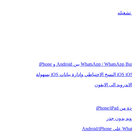
iO
النسخ الاحتياطي وإدارة بيانات iOS بسهولة
اندرويد الى الايفون
iPhone/iP
رويد بدون جذر