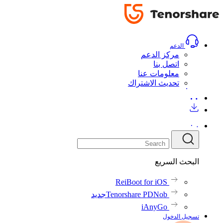
الدعم
مركز الدعم
اتصل بنا
معلومات عنا
تحديث الاشتراك
البحث السريع
ReiBoot for iOS
Tenorshare PDNob
جديد
iAnyGo
تسجيل الدخول