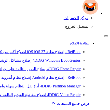
مركز الحسابات
تسجيل الخروج
النظام & الإصلاح
ReiBoot - إصلاح نظام iOS
iOS 27
إصلاح أكثر من 150 مشكلة في نظام iOS/iPadOS
4DDiG Windows Boot Genius
إصلاح مشاكل الويند
4DDiG Photo Repair
إصلاح الصور التالفة على جهاز ال
ReiBoot - إصلاح نظام Android
إصلاح نظام أندرويد سهلا
4DDiG Partition Manager
أداة نقل النظام سهلة وآم
4DDiG Video Repair
إصلاح مقاطع الفيديو التالفة على
عرض جميع المنتجات