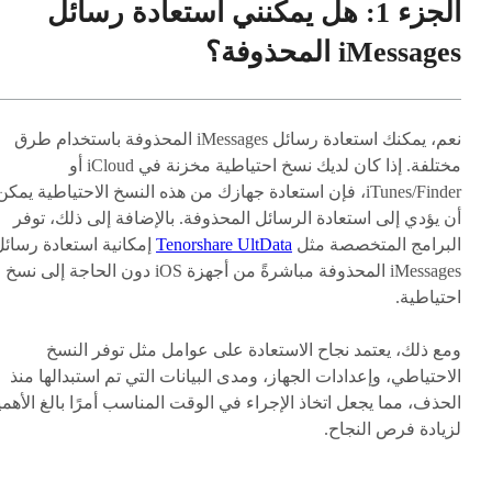
الجزء 1: هل يمكنني استعادة رسائل
iMessages المحذوفة؟
نعم، يمكنك استعادة رسائل iMessages المحذوفة باستخدام طرق
مختلفة. إذا كان لديك نسخ احتياطية مخزنة في iCloud أو
iTunes/Finder، فإن استعادة جهازك من هذه النسخ الاحتياطية يمكن
أن يؤدي إلى استعادة الرسائل المحذوفة. بالإضافة إلى ذلك، توفر
البرامج المتخصصة مثل
Tenorshare UltData
إمكانية استعادة رسائل
iMessages المحذوفة مباشرةً من أجهزة iOS دون الحاجة إلى نسخ
احتياطية.
ومع ذلك، يعتمد نجاح الاستعادة على عوامل مثل توفر النسخ
الاحتياطي، وإعدادات الجهاز، ومدى البيانات التي تم استبدالها منذ
الحذف، مما يجعل اتخاذ الإجراء في الوقت المناسب أمرًا بالغ الأهمي
لزيادة فرص النجاح.