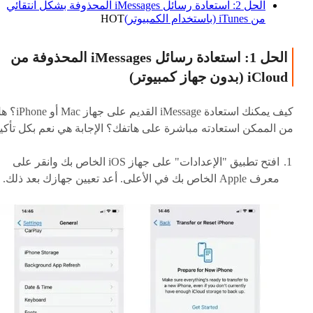
الحل 2: استعادة رسائل iMessages المحذوفة بشكل انتقائي
من iTunes (باستخدام الكمبيوتر)
HOT
الحل 1: استعادة رسائل iMessages المحذوفة من
iCloud (بدون جهاز كمبيوتر)
كيف يمكنك استعادة iMessage القديم على جهاز
من الممكن استعادته مباشرة على هاتفك؟ الإجابة هي نعم بكل تأكيد
افتح تطبيق "الإعدادات" على جهاز iOS الخاص بك وانقر على
معرف Apple الخاص بك في الأعلى. أعد تعيين جهازك بعد ذلك.