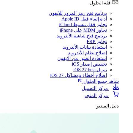
فئة الحلول
برنامج فتح رمز المرور للآيفون
أداة إلغاء قفل Apple ID
تجاوز قفل تنشيط iCloud
تجاوز MDM على iPhone
برنامج فتح شاشة الأندرويد
تجاوز FRP
استعادة بيانات الأندرويد
إصلاح نظام الأندرويد
استعادة الصور من الايفون
تخفيض إصدار iOS
تنزيل iOS 27 beta
اصلاح أخطاء ومشاكل iOS 27
شاهد جميع الحلول
مركز التحميل
مركز المتجر
دليل الفيديو