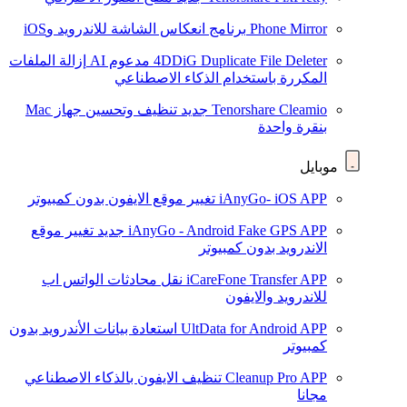
Phone Mirror
برنامج انعكاس الشاشة للاندرويد وiOS
4DDiG Duplicate File Deleter
مدعوم AI
إزالة الملفات
المكررة باستخدام الذكاء الاصطناعي
Tenorshare Cleamio
جديد
تنظيف وتحسين جهاز Mac
بنقرة واحدة
موبايل
iAnyGo- iOS APP
تغيير موقع الايفون بدون كمبيوتر
iAnyGo - Android Fake GPS APP
جديد
تغيير موقع
الاندرويد بدون كمبيوتر
iCareFone Transfer APP
نقل محادثات الواتس اب
للاندرويد والايفون
UltData for Android APP
استعادة بيانات الأندرويد بدون
كمبيوتر
Cleanup Pro APP
تنظيف الايفون بالذكاء الاصطناعي
مجانا