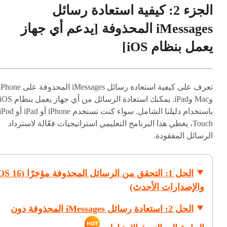
الجزء 2: كيفية استعادة رسائل
iMessages المحذوفة [يدعم أي جهاز
يعمل بنظام iOS]
تعرف على كيفية استعادة رسائل iMessages المحذوفة على one
وMac وiPad. يمكنك استعادة الرسائل من أي جهاز يعمل بنظام S
باستخدام دليلنا الشامل. سواء كنت تستخدم iPhone أو iPad أو 
Touch، يغطي هذا البرنامج التعليمي استراتيجيات فعّالة لاسترداد
الرسائل المفقودة.
الحل 1: التحقق من الرسائل المحذوفة مؤخرً
والإصدارات الأحدث)
الحل 2: استعادة رسائل iMessages المحذوفة دون