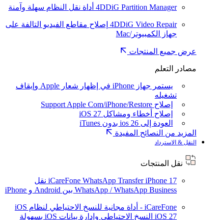
4DDiG Partition Manager
أداة نقل النظام سهلة وآمنة
4DDiG Video Repair
إصلاح مقاطع الفيديو التالفة على
جهاز الكمبيوتر/Mac
عرض جميع المنتجات
مصادر التعلم
يستمر جهاز iPhone في إظهار شعار Apple وإيقاف
تشغيله
إصلاح Support Apple Com/iPhone/Restore
إصلاح أخطاء ومشاكل iOS 27
العودة إلى ios 26 بدون iTunes
المزيد من النصائح المفيدة
النقل & الاسترداد
نقل المنتجات
iPhone 17
iCareFone WhatsApp Transfer
نقل
WhatsApp / WhatsApp Business بين Android و iPhone
iCareFone - أداة مجانية للنسخ الاحتياطي لنظام iOS
iOS 27
النسخ الاحتياطي وإدارة بيانات iOS بسهولة