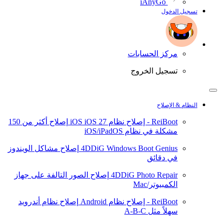
iAnyGo
تسجيل الدخول
مركز الحسابات
تسجيل الخروج
النظام & الإصلاح
ReiBoot - إصلاح نظام iOS
iOS 27
إصلاح أكثر من 150
مشكلة في نظام iOS/iPadOS
4DDiG Windows Boot Genius
إصلاح مشاكل الويندوز
في دقائق
4DDiG Photo Repair
إصلاح الصور التالفة على جهاز
الكمبيوتر/Mac
ReiBoot - إصلاح نظام Android
إصلاح نظام أندرويد
سهلاً مثل A-B-C