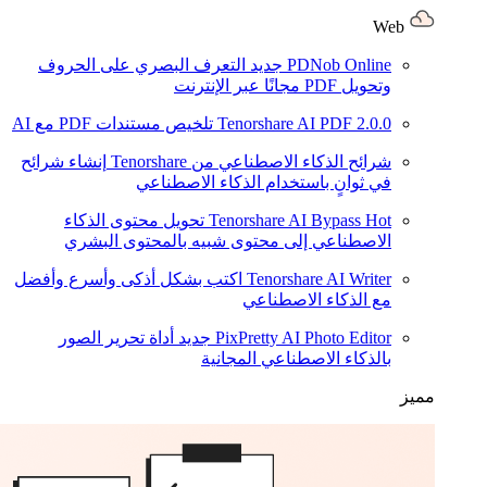
Web
PDNob Online
جديد
التعرف البصري على الحروف
وتحويل PDF مجانًا عبر الإنترنت
2.0.0
Tenorshare AI PDF
تلخيص مستندات PDF مع AI
شرائح الذكاء الاصطناعي من Tenorshare
إنشاء شرائح
في ثوانٍ باستخدام الذكاء الاصطناعي
Hot
Tenorshare AI Bypass
تحويل محتوى الذكاء
الاصطناعي إلى محتوى شبيه بالمحتوى البشري
Tenorshare AI Writer
اكتب بشكل أذكى وأسرع وأفضل
مع الذكاء الاصطناعي
PixPretty AI Photo Editor
جديد
أداة تحرير الصور
بالذكاء الاصطناعي المجانية
مميز