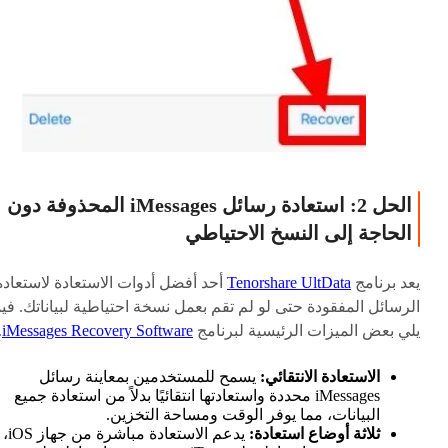
الحل 2: استعادة رسائل iMessages المحذوفة دون
الحاجة إلى النسخ الاحتياطي
يعد برنامج
Tenorshare UltData
أحد أفضل أدوات الاستعادة لاستعادة
الرسائل المفقودة حتى لو لم تقم بعمل نسخة احتياطية لبياناتك. فيم
يلي بعض الميزات الرئيسية لبرنامج
iMessages Recovery Software
.
الاستعادة الانتقائي:
يسمح للمستخدمين بمعاينة رسائل
iMessages محددة واستعادتها انتقائيًا بدلاً من استعادة جميع
البيانات، مما يوفر الوقت ومساحة التخزين.
ثلاثة أوضاع استعادة:
يدعم الاستعادة مباشرة من جهاز iOS،