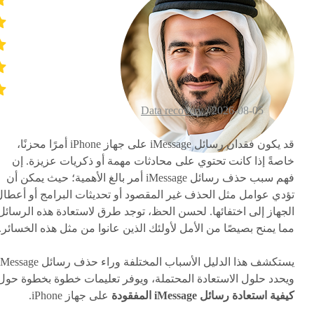
Data recovery
2026-08-05 /
قد يكون فقدان رسائل iMessage على جهاز iPhone أمرًا محزنًا،
خاصةً إذا كانت تحتوي على محادثات مهمة أو ذكريات عزيزة. إن
فهم سبب حذف رسائل iMessage أمر بالغ الأهمية؛ حيث يمكن أن
تؤدي عوامل مثل الحذف غير المقصود أو تحديثات البرامج أو أعطال
الجهاز إلى اختفائها. لحسن الحظ، توجد طرق لاستعادة هذه الرسائل
مما يمنح بصيصًا من الأمل لأولئك الذين عانوا من مثل هذه الخسائر.
ويحدد حلول الاستعادة المحتملة، ويوفر تعليمات خطوة بخطوة حول
كيفية استعادة رسائل iMessage المفقودة
على جهاز iPhone.