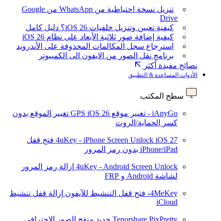
تنزيل نسخة احتياطية من WhatsApp من Google
Drive
كيفية تعيين وتنزيل خلفيات iOS 26؟ دليل كامل
كيفية إضافة صور ثلاثية الأبعاد على نظام iOS 26
استرجاع سجل المكالمات المحذوفة على الأندرويد
برنامج نقل الصور من الايفون الى الكمبيوتر
نصائح مفيدة أكثر
الأدوات المساعدة & التطبيق
سطح المكتب
iAnyGo - تغيير موقع GPS
iOS 26
تغيير الموقع بدون
كسر الحماية/الروت
iOS 27
4uKey - iPhone Screen Unlock
فتح قفل
iPhone/iPad بدون رمز المرور
4uKey - Android Screen Unlock
إزالة رمز المرور
لشاشة Android و FRP
4MeKey- فتح قفل التنشيط للآيفون
إزالة قفل تنشيط
iCloud
Tenorshare PixPretty
جديد
منقح الصور الاحترافي