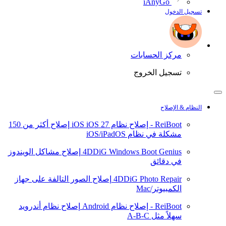
iAnyGo
تسجيل الدخول
مركز الحسابات
تسجيل الخروج
النظام & الإصلاح
ReiBoot - إصلاح نظام iOS
iOS 27
إصلاح أكثر من 150
مشكلة في نظام iOS/iPadOS
4DDiG Windows Boot Genius
إصلاح مشاكل الويندوز
في دقائق
4DDiG Photo Repair
إصلاح الصور التالفة على جهاز
الكمبيوتر/Mac
ReiBoot - إصلاح نظام Android
إصلاح نظام أندرويد
سهلاً مثل A-B-C