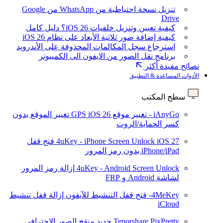
تنزيل نسخة احتياطية من WhatsApp من Google
Drive
كيفية تعيين وتنزيل خلفيات iOS 26؟ دليل كامل
كيفية إضافة صور ثلاثية الأبعاد على نظام iOS 26
استرجاع سجل المكالمات المحذوفة على الأندرويد
برنامج نقل الصور من الايفون الى الكمبيوتر
نصائح مفيدة أكثر
الأدوات المساعدة & التطبيق
سطح المكتب
iAnyGo - تغيير موقع GPS
iOS 26
تغيير الموقع بدون
كسر الحماية/الروت
iOS 27
4uKey - iPhone Screen Unlock
فتح قفل
iPhone/iPad بدون رمز المرور
4uKey - Android Screen Unlock
إزالة رمز المرور
لشاشة Android و FRP
4MeKey- فتح قفل التنشيط للآيفون
إزالة قفل تنشيط
iCloud
Tenorshare PixPretty
جديد
منقح الصور الاحترافي