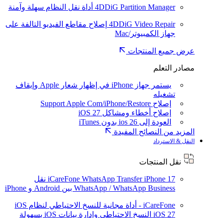
4DDiG Partition Manager
أداة نقل النظام سهلة وآمنة
4DDiG Video Repair
إصلاح مقاطع الفيديو التالفة على
جهاز الكمبيوتر/Mac
عرض جميع المنتجات
مصادر التعلم
يستمر جهاز iPhone في إظهار شعار Apple وإيقاف
تشغيله
إصلاح Support Apple Com/iPhone/Restore
إصلاح أخطاء ومشاكل iOS 27
العودة إلى ios 26 بدون iTunes
المزيد من النصائح المفيدة
النقل & الاسترداد
نقل المنتجات
iPhone 17
iCareFone WhatsApp Transfer
نقل
WhatsApp / WhatsApp Business بين Android و iPhone
iCareFone - أداة مجانية للنسخ الاحتياطي لنظام iOS
iOS 27
النسخ الاحتياطي وإدارة بيانات iOS بسهولة