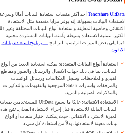
Tenorshare UltData
أحد أكثر منصات استعادة البيانات أمانًا وسرعة
لاستعادة البيانات بسهولة. إنه يوفر مزايا متعددة مثل الاستعادة
الانتقائي وخاصية المعاينة واستعادة أنواع البيانات المختلفة وغير ذل
الكثير. عملية الاستعادة بسيطة وآمنة. البيانات المستردة محمية.
فيما يلي بعض الميزات الرئيسية لبرنامج
— برنامج استعادة بيانات
الايفون
.
استعادة أنواع البيانات المتعددة:
يمكنه استعادة العديد من أنواع
البيانات، بما في ذلك جهات الاتصال والرسائل والصور ومقاطع
الفيديو والملاحظات وسجل المكالمات ورسائل الواتساب
والمرفقات وإشارات Safari المرجعية والتقويمات والتذكيرات
والمذكرات الصوتية والمزيد.
الاستعادة الانتقائية:
غالبًا ما يسمح UltData للمستخدمين بمعاين
البيانات القابلة للاستعادة قبل إجراء الاستعادة الفعلي. تتيح هذه
الميزة الاسترداد الانتقائي، حيث يمكنك اختيار ملفات أو أنواع
بيانات معينة لاستعادتها، بدلاً من استعادة كل شيء.
إصلاح نظام iOS:
قد تتضمن بعض إصدارات UltData ميزة إ