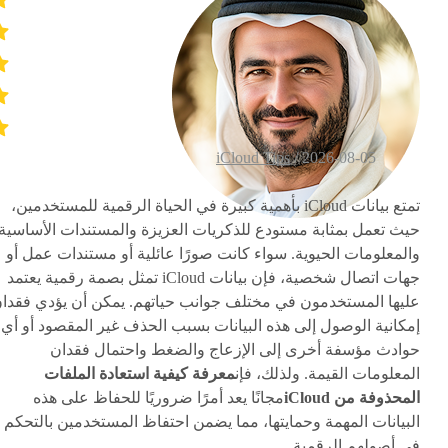
iCloud Tips
2026-08-05 /
تمتع بيانات iCloud بأهمية كبيرة في الحياة الرقمية للمستخدمين،
حيث تعمل بمثابة مستودع للذكريات العزيزة والمستندات الأساسية
والمعلومات الحيوية. سواء كانت صورًا عائلية أو مستندات عمل أو
جهات اتصال شخصية، فإن بيانات iCloud تمثل بصمة رقمية يعتمد
عليها المستخدمون في مختلف جوانب حياتهم. يمكن أن يؤدي فقدا
إمكانية الوصول إلى هذه البيانات بسبب الحذف غير المقصود أو أي
حوادث مؤسفة أخرى إلى الإزعاج والضغط واحتمال فقدان
المعلومات القيمة. ولذلك، فإن
معرفة كيفية استعادة الملفات
المحذوفة من iCloud
مجانًا يعد أمرًا ضروريًا للحفاظ على هذه
البيانات المهمة وحمايتها، مما يضمن احتفاظ المستخدمين بالتحكم
في أصولهم الرقمية.