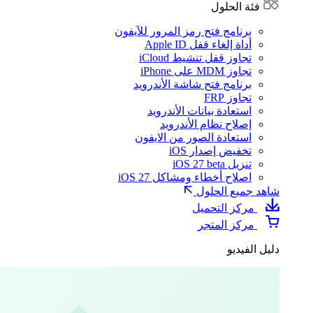
فئة الحلول
برنامج فتح رمز المرور للآيفون
أداة إلغاء قفل Apple ID
تجاوز قفل تنشيط iCloud
تجاوز MDM على iPhone
برنامج فتح شاشة الأندرويد
تجاوز FRP
استعادة بيانات الأندرويد
إصلاح نظام الأندرويد
استعادة الصور من الايفون
تخفيض إصدار iOS
تنزيل iOS 27 beta
اصلاح أخطاء ومشاكل iOS 27
شاهد جميع الحلول
مركز التحميل
مركز المتجر
دليل الفيديو