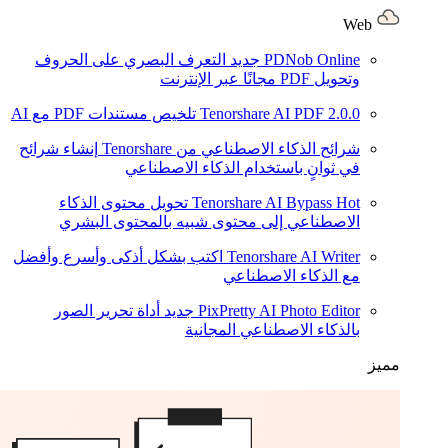
Web
PDNob Online
جديد
التعرف البصري على الحروف
وتحويل PDF مجانًا عبر الإنترنت
2.0.0
Tenorshare AI PDF
تلخيص مستندات PDF مع AI
شرائح الذكاء الاصطناعي من Tenorshare
إنشاء شرائح
في ثوانٍ باستخدام الذكاء الاصطناعي
Hot
Tenorshare AI Bypass
تحويل محتوى الذكاء
الاصطناعي إلى محتوى شبيه بالمحتوى البشري
Tenorshare AI Writer
اكتب بشكل أذكى وأسرع وأفضل
مع الذكاء الاصطناعي
PixPretty AI Photo Editor
جديد
أداة تحرير الصور
بالذكاء الاصطناعي المجانية
مميز