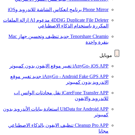
Phone Mirror
برنامج انعكاس الشاشة للاندرويد وiOS
4DDiG Duplicate File Deleter
مدعوم AI
إزالة الملفات
المكررة باستخدام الذكاء الاصطناعي
Tenorshare Cleamio
جديد
تنظيف وتحسين جهاز Mac
بنقرة واحدة
موبايل
iAnyGo- iOS APP
تغيير موقع الايفون بدون كمبيوتر
iAnyGo - Android Fake GPS APP
جديد
تغيير موقع
الاندرويد بدون كمبيوتر
iCareFone Transfer APP
نقل محادثات الواتس اب
للاندرويد والايفون
UltData for Android APP
استعادة بيانات الأندرويد بدون
كمبيوتر
Cleanup Pro APP
تنظيف الايفون بالذكاء الاصطناعي
مجانا