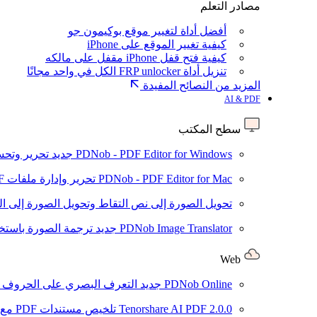
مصادر التعلم
أفضل أداة لتغيير موقع بوكيمون جو
كيفية تغيير الموقع على iPhone
كيفية فتح قفل iPhone مقفل على مالكه
تنزيل أداة FRP unlocker الكل في واحد مجانًا
المزيد من النصائح المفيدة
AI & PDF
سطح المكتب
PDNob - PDF Editor for Windows
جديد
تحرير وتحسين ملفات PDF باستخد
PDNob - PDF Editor for Mac
تحرير وإدارة ملفات PDF باستخدام الذكاء الاصطناعي على نظام macOS
تحويل الصورة إلى نص
التقاط وتحويل الصورة إلى ا
PDNob Image Translator
جديد
ترجمة الصورة باستخدام
Web
PDNob Online
جديد
التعرف البصري على الحروف وتحويل PDF مجانًا ع
2.0.0
Tenorshare AI PDF
تلخيص مستندات PDF مع AI