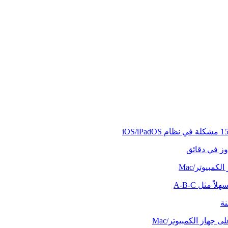
وز في دقائق
كمبيوتر/Mac
ً مثل A-B-C
نة
 جهاز الكمبيوتر/Mac