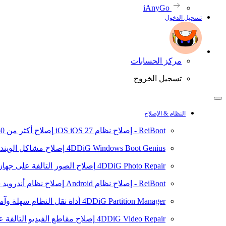
iAnyGo
تسجيل الدخول
مركز الحسابات
تسجيل الخروج
النظام & الإصلاح
ReiBoot - إصلاح نظام iOS
iOS 27
إصلاح أكثر من 150 مشكلة في نظام iOS/iPadOS
4DDiG Windows Boot Genius
إصلاح مشاكل الويند
4DDiG Photo Repair
إصلاح الصور التالفة على جهاز ال
ReiBoot - إصلاح نظام Android
إصلاح نظام أندرويد سهلا
4DDiG Partition Manager
أداة نقل النظام سهلة وآم
4DDiG Video Repair
إصلاح مقاطع الفيديو التالفة على