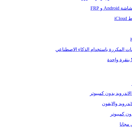
And و FRP
iCl
فات المكررة باستخدام الذكاء الاصطناعي
الاندرويد بدون كمبيوتر
ندرويد والايفون
دون كمبيوتر
 مجانا