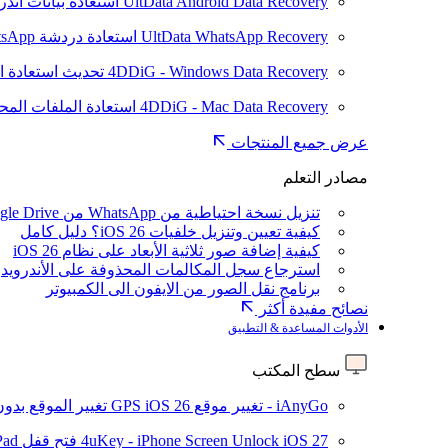
UltData Android Data Recovery
استعادة بيانات أند
UltData WhatsApp Recovery
استعادة دردشة WhatsApp على Android/iPhone
4DDiG - Windows Data Recovery
تحديث
استعادة ا
4DDiG - Mac Data Recovery
استعادة الملفات الم
عرض جميع المنتجات
مصادر التعلم
تنزيل نسخة احتياطية من WhatsApp من Google Drive
كيفية تعيين وتنزيل خلفيات iOS 26؟ دليل كامل
كيفية إضافة صور ثلاثية الأبعاد على نظام iOS 26
استرجاع سجل المكالمات المحذوفة على الأندرويد
برنامج نقل الصور من الايفون الى الكمبيوتر
نصائح مفيدة أكثر
الأدوات المساعدة & التطبيق
سطح المكتب
iAnyGo - تغيير موقع GPS
iOS 26
تغيير الموقع بدو
iOS 27
4uKey - iPhone Screen Unlock
فتح قفل iPhone/iPad بدون رمز المرور