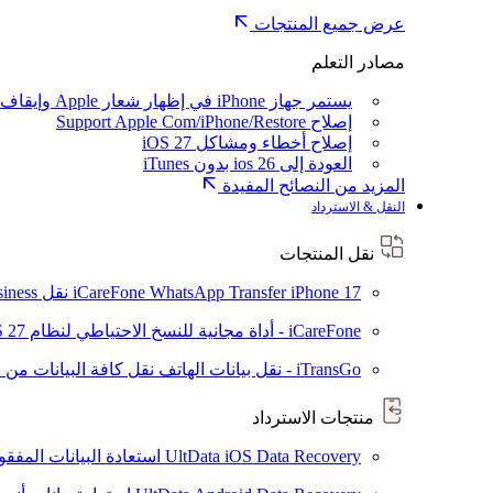
عرض جميع المنتجات
مصادر التعلم
يستمر جهاز iPhone في إظهار شعار Apple وإيقاف تشغيله
إصلاح Support Apple Com/iPhone/Restore
إصلاح أخطاء ومشاكل iOS 27
العودة إلى ios 26 بدون iTunes
المزيد من النصائح المفيدة
النقل & الاسترداد
نقل المنتجات
iPhone 17
iCareFone WhatsApp Transfer
نقل WhatsApp / WhatsApp Business بين Android و iPhone
iCareFone - أداة مجانية للنسخ الاحتياطي لنظام iOS
S 27
iTransGo - نقل بيانات الهاتف
نقل كافة البيانات من ال
منتجات الاسترداد
UltData iOS Data Recovery
استعادة البيانات المفقودة من ad