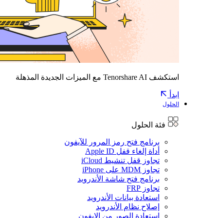
استكشف Tenorshare AI مع الميزات الجديدة المذهلة
ابدأ
الحلول
فئة الحلول
برنامج فتح رمز المرور للآيفون
أداة إلغاء قفل Apple ID
تجاوز قفل تنشيط iCloud
تجاوز MDM على iPhone
برنامج فتح شاشة الأندرويد
تجاوز FRP
استعادة بيانات الأندرويد
إصلاح نظام الأندرويد
استعادة الصور من الايفون