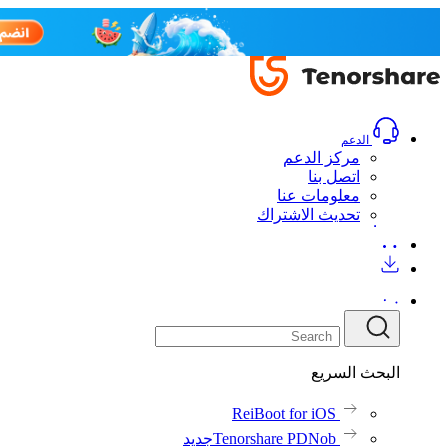
الدعم
مركز الدعم
اتصل بنا
معلومات عنا
تحديث الاشتراك
البحث السريع
ReiBoot for iOS
Tenorshare PDNob
جديد