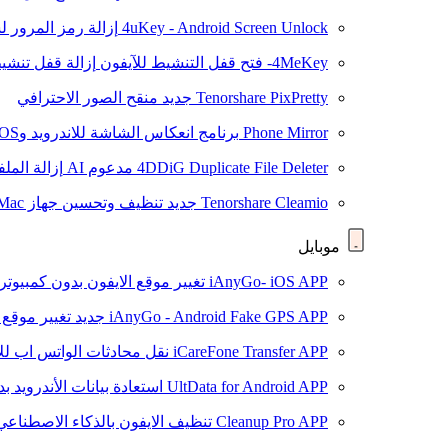
4uKey - Android Screen Unlock
إزالة رمز المرور لشاشة roid
4MeKey- فتح قفل التنشيط للآيفون
إزالة قفل تنشيط oud
Tenorshare PixPretty
جديد
منقح الصور الاحترافي
Phone Mirror
برنامج انعكاس الشاشة للاندرويد وiOS
4DDiG Duplicate File Deleter
مدعوم AI
إزالة المل
Tenorshare Cleamio
جديد
تنظيف وتحسين جهاز Mac بنقرة واحدة
موبايل
iAnyGo- iOS APP
تغيير موقع الايفون بدون كمبيوتر
iAnyGo - Android Fake GPS APP
جديد
تغيير موقع 
iCareFone Transfer APP
نقل محادثات الواتس اب للا
UltData for Android APP
استعادة بيانات الأندرويد ب
Cleanup Pro APP
تنظيف الايفون بالذكاء الاصطناعي