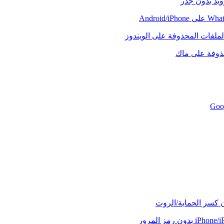
رويد بدون جذر
لملفات المحذوفة على الويندوز
حذوفة على ماك
ن كسر الحماية/الروت