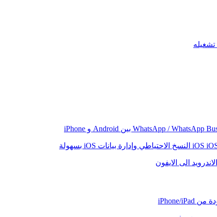
iO
النسخ الاحتياطي وإدارة بيانات iOS بسهولة
اندرويد الى الايفون
iPhone/iP