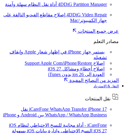
4DDiG Partition Manager
أداة نقل النظام سهلة وآمنة
4DDiG Video Repair
إصلاح مقاطع الفيديو التالفة على
جهاز الكمبيوتر/Mac
عرض جميع المنتجات
مصادر التعلم
يستمر جهاز iPhone في إظهار شعار Apple وإيقاف
تشغيله
إصلاح Support Apple Com/iPhone/Restore
إصلاح أخطاء ومشاكل iOS 27
العودة إلى ios 26 بدون iTunes
المزيد من النصائح المفيدة
النقل & الاسترداد
نقل المنتجات
iPhone 17
iCareFone WhatsApp Transfer
نقل
WhatsApp / WhatsApp Business بين Android و iPhone
iCareFone - أداة مجانية للنسخ الاحتياطي لنظام iOS
iOS 27
النسخ الاحتياطي وإدارة بيانات iOS بسهولة