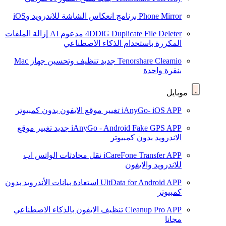
Phone Mirror
برنامج انعكاس الشاشة للاندرويد وiOS
4DDiG Duplicate File Deleter
مدعوم AI
إزالة الملفات
المكررة باستخدام الذكاء الاصطناعي
Tenorshare Cleamio
جديد
تنظيف وتحسين جهاز Mac
بنقرة واحدة
موبايل
iAnyGo- iOS APP
تغيير موقع الايفون بدون كمبيوتر
iAnyGo - Android Fake GPS APP
جديد
تغيير موقع
الاندرويد بدون كمبيوتر
iCareFone Transfer APP
نقل محادثات الواتس اب
للاندرويد والايفون
UltData for Android APP
استعادة بيانات الأندرويد بدون
كمبيوتر
Cleanup Pro APP
تنظيف الايفون بالذكاء الاصطناعي
مجانا