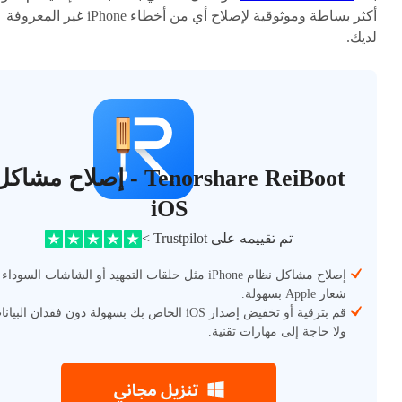
أكثر بساطة وموثوقية لإصلاح أي من أخطاء iPhone غير المعروفة
لديك.
Tenorshare ReiBoot - إصلاح مشاك
iOS
تم تقييمه على Trustpilot >
إصلاح مشاكل نظام iPhone مثل حلقات التمهيد أو الشاشات السوداء
شعار Apple بسهولة.
قم بترقية أو تخفيض إصدار iOS الخاص بك بسهولة دون فقدان البيا
ولا حاجة إلى مهارات تقنية.