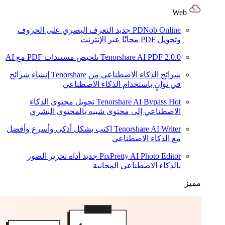
Web
PDNob Online
جديد
التعرف البصري على الحروف
وتحويل PDF مجانًا عبر الإنترنت
2.0.0
Tenorshare AI PDF
تلخيص مستندات PDF مع AI
شرائح الذكاء الاصطناعي من Tenorshare
إنشاء شرائح
في ثوانٍ باستخدام الذكاء الاصطناعي
Hot
Tenorshare AI Bypass
تحويل محتوى الذكاء
الاصطناعي إلى محتوى شبيه بالمحتوى البشري
Tenorshare AI Writer
اكتب بشكل أذكى وأسرع وأفضل
مع الذكاء الاصطناعي
PixPretty AI Photo Editor
جديد
أداة تحرير الصور
بالذكاء الاصطناعي المجانية
مميز