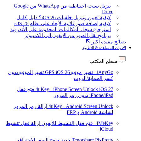
تنزيل نسخة احتياطية من WhatsApp من Google
Drive
كيفية تعيين وتنزيل خلفيات iOS 26؟ دليل كامل
كيفية إضافة صور ثلاثية الأبعاد على نظام iOS 26
استرجاع سجل المكالمات المحذوفة على الأندرويد
برنامج نقل الصور من الايفون الى الكمبيوتر
نصائح مفيدة أكثر
الأدوات المساعدة & التطبيق
سطح المكتب
iAnyGo - تغيير موقع GPS
iOS 26
تغيير الموقع بدون
كسر الحماية/الروت
iOS 27
4uKey - iPhone Screen Unlock
فتح قفل
iPhone/iPad بدون رمز المرور
4uKey - Android Screen Unlock
إزالة رمز المرور
لشاشة Android و FRP
4MeKey- فتح قفل التنشيط للآيفون
إزالة قفل تنشيط
iCloud
Tenorshare PixPretty
جديد
منقح الصور الاحترافي