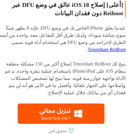
[أعلى] إصلاح iOS 18 عالق في وضع DFU عبر
Reiboot دون فقدان البيانات
عندما يعلق iPhone الخاص بك في وضع DFU، فإنه لا يظهر شيئًا
سوى شاشة سوداء، ولديك طرق أقل للتفاعل معه. واحدة من أبس
الطرق لإخراجه من وضع DFU هي استخدام أداة قوية تسمى
.
Tenorshare ReiBoot
يتيح لك Tenorshare ReiBoot إصلاح أكثر من 150 مشكلة متعلقة
بنظام iOS على iPhone/iPad باستخدام عملية بنقرة واحدة. تدعم
الأداة بواجهة خوارزمية قوية، مما يتيح لها تشخيص المشكلات
وإصلاحها على الجهاز تلقائيًا. وأفضل ما في الأمر هو أنه لن يتم
فقدان أي من بياناتك خلال عملية الإصلاح.