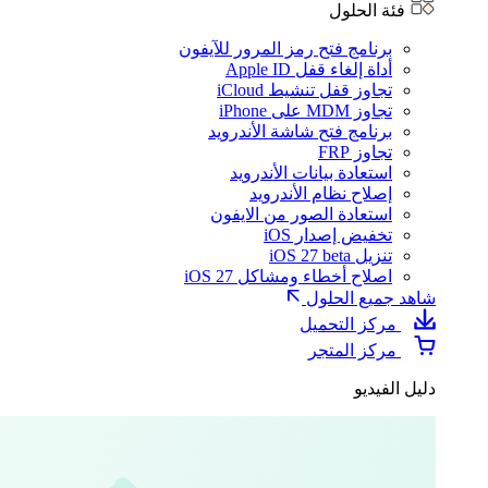
فئة الحلول
برنامج فتح رمز المرور للآيفون
أداة إلغاء قفل Apple ID
تجاوز قفل تنشيط iCloud
تجاوز MDM على iPhone
برنامج فتح شاشة الأندرويد
تجاوز FRP
استعادة بيانات الأندرويد
إصلاح نظام الأندرويد
استعادة الصور من الايفون
تخفيض إصدار iOS
تنزيل iOS 27 beta
اصلاح أخطاء ومشاكل iOS 27
شاهد جميع الحلول
مركز التحميل
مركز المتجر
دليل الفيديو