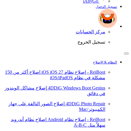
iAnyGo
تسجيل الدخول
مركز الحسابات
تسجيل الخروج
النظام & الإصلاح
ReiBoot - إصلاح نظام iOS
iOS 27
إصلاح أكثر من 150
مشكلة في نظام iOS/iPadOS
4DDiG Windows Boot Genius
إصلاح مشاكل الويندوز
في دقائق
4DDiG Photo Repair
إصلاح الصور التالفة على جهاز
الكمبيوتر/Mac
ReiBoot - إصلاح نظام Android
إصلاح نظام أندرويد
سهلاً مثل A-B-C