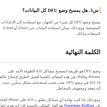
س3. هل يمسح وضع DFU كل البيانات؟
يمسح وضع DFU كل شيء من الجهاز، مع استعادته إلى الإعدادات
المصنعية. ومع ذلك، يمكن استعادة البيانات عبر iTunes أو iCloud
لاستعادة بياناتك.
الكلمة النهائية
وضع DFU هو طريقة لتصحيح مشاكل iOS الطويلة الأمد على
iPhones وiPads. في هذه المقالة، ناقشنا أفضل الطرق لإصلاح عالق
iOS 18 في وضع DFU. يجب تجنب استخدامه بشكل متكرر، حيث
أنه معقد ومحفوف بالمخاطر.
ومع ذلك، إذا كنت تواجه أي مشاكل تتعلق بـ iOS ع
بك،
Tenorshare ReiBoot
هو الحل المثالي بالنسبة لك! إنه يقدم حلولً