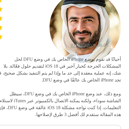
iOS 18
2026-08-05 /
أحيانًا قد تقوم بوضع iPhone الخاص بك في وضع DFU لحل
المشكلات الحرجة كخيار أخير في iOS 18 لتقديم حلول فعّالة. بلا
شك، إنه عملية معقدة إلى حد ما وإذا لم يتم التنفيذ بشكل صحيح، ق
تجد iPhone الخاص بك عالقًا في وضع DFU.
ومع ذلك، عند وضع iPhone الخاص بك في وضع DFU، سيظل
الشاشة سوداء، ولكنه يمكنه الاتصال بالكمبيوتر عبر iTunes لاست
التعليمات. إذا كنت تواجه مشكلة iOS 18 عالقة في 
هذه المقالة ستقدم لك أفضل 3 طرق لإصلاحها.