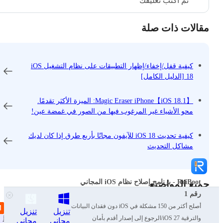
ثم اكتب تعليقك
مقالات ذات صلة
كيفية قفل/إخفاء/إظهار التطبيقات على نظام التشغيل iOS
18 [الدليل الكامل]
【iOS 18.1】Magic Eraser iPhone: الميزة الأكثر تقدمًا.
محو الأشياء غير المرغوب فيها من الصور في غمضة عين!
كيفية تحديث iOS 18 للآيفون مجانًا بأربع طرق إذا كان لديك
مشاكل التحديث
ReiBoot - برنامج إصلاح نظام iOS المجاني
جميع المواضيع
رقم 1
أصلح أكثر من 150 مشكلة في iOS دون فقدان البيانات
تنزيل
تنزيل
iOS 27
فتح قفل الأندرويد
نصائح واتساب
نصائح آيفون
والترقية iOS 27/الرجوع إلى إصدار أقدم بأمان
مجاني
مجاني