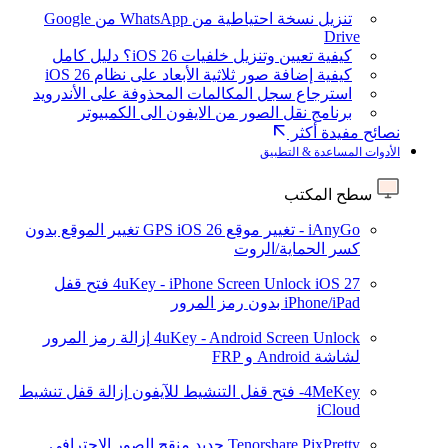
تنزيل نسخة احتياطية من WhatsApp من Google
Drive
كيفية تعيين وتنزيل خلفيات iOS 26؟ دليل كامل
كيفية إضافة صور ثلاثية الأبعاد على نظام iOS 26
استرجاع سجل المكالمات المحذوفة على الأندرويد
برنامج نقل الصور من الايفون الى الكمبيوتر
نصائح مفيدة أكثر
الأدوات المساعدة & التطبيق
سطح المكتب
iAnyGo - تغيير موقع GPS
iOS 26
تغيير الموقع بدون
كسر الحماية/الروت
iOS 27
4uKey - iPhone Screen Unlock
فتح قفل
iPhone/iPad بدون رمز المرور
4uKey - Android Screen Unlock
إزالة رمز المرور
لشاشة Android و FRP
4MeKey- فتح قفل التنشيط للآيفون
إزالة قفل تنشيط
iCloud
Tenorshare PixPretty
جديد
منقح الصور الاحترافي