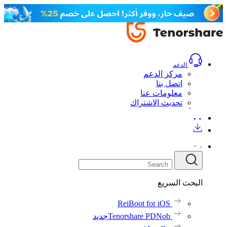
الدعم
مركز الدعم
اتصل بنا
معلومات عنا
تحديث الاشتراك
البحث السريع
ReiBoot for iOS
Tenorshare PDNob
جديد