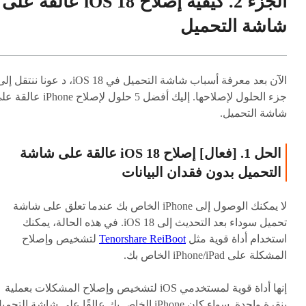
الجزء 2. كيفية إصلاح iOS 18 عالقة على
شاشة التحميل
الآن بعد معرفة أسباب شاشة التحميل في iOS 18، د عونا ننتقل إ
جزء الحلول لإصلاحها. إليك أفضل 5 حلول لإصلاح iPhone ع
شاشة التحميل.
الحل 1. [فعال] إصلاح iOS 18 عالقة على شاشة
التحميل بدون فقدان البيانات
لا يمكنك الوصول إلى iPhone الخاص بك عندما تعلق على شاشة
تحميل سوداء بعد التحديث إلى iOS 18. في هذه الحالة، يمكنك
استخدام أداة قوية مثل
Tenorshare ReiBoot
لتشخيص وإصلاح
المشكلة على iPhone/iPad الخاص بك.
إنها أداة قوية لمستخدمي iOS لتشخيص وإصلاح المشكلات بعملية
بنقرة واحدة. سواء كان iPhone الخاص بك عالقًا على شاشة التحم