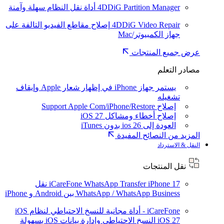
4DDiG Partition Manager
أداة نقل النظام سهلة وآمنة
4DDiG Video Repair
إصلاح مقاطع الفيديو التالفة على
جهاز الكمبيوتر/Mac
عرض جميع المنتجات
مصادر التعلم
يستمر جهاز iPhone في إظهار شعار Apple وإيقاف
تشغيله
إصلاح Support Apple Com/iPhone/Restore
إصلاح أخطاء ومشاكل iOS 27
العودة إلى ios 26 بدون iTunes
المزيد من النصائح المفيدة
النقل & الاسترداد
نقل المنتجات
iPhone 17
iCareFone WhatsApp Transfer
نقل
WhatsApp / WhatsApp Business بين Android و iPhone
iCareFone - أداة مجانية للنسخ الاحتياطي لنظام iOS
iOS 27
النسخ الاحتياطي وإدارة بيانات iOS بسهولة