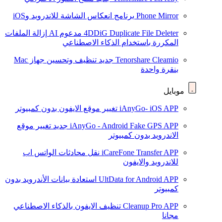
Phone Mirror
برنامج انعكاس الشاشة للاندرويد وiOS
4DDiG Duplicate File Deleter
مدعوم AI
إزالة الملفات
المكررة باستخدام الذكاء الاصطناعي
Tenorshare Cleamio
جديد
تنظيف وتحسين جهاز Mac
بنقرة واحدة
موبايل
iAnyGo- iOS APP
تغيير موقع الايفون بدون كمبيوتر
iAnyGo - Android Fake GPS APP
جديد
تغيير موقع
الاندرويد بدون كمبيوتر
iCareFone Transfer APP
نقل محادثات الواتس اب
للاندرويد والايفون
UltData for Android APP
استعادة بيانات الأندرويد بدون
كمبيوتر
Cleanup Pro APP
تنظيف الايفون بالذكاء الاصطناعي
مجانا