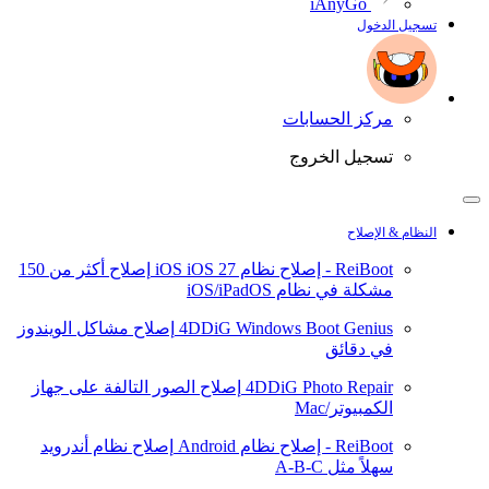
iAnyGo
تسجيل الدخول
مركز الحسابات
تسجيل الخروج
النظام & الإصلاح
ReiBoot - إصلاح نظام iOS
iOS 27
إصلاح أكثر من 150
مشكلة في نظام iOS/iPadOS
4DDiG Windows Boot Genius
إصلاح مشاكل الويندوز
في دقائق
4DDiG Photo Repair
إصلاح الصور التالفة على جهاز
الكمبيوتر/Mac
ReiBoot - إصلاح نظام Android
إصلاح نظام أندرويد
سهلاً مثل A-B-C