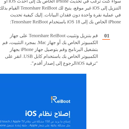
سواء كنت ترغب في تحديث iPhone الخاص بك إلى أحدث iOS أو
التنزيل إلى iOS غير موقع، يتيح لك Tenorshare ReiBoot القيام ب
في عملية نقرة واحدة دون فقدان البيانات. إليك كيفية تحديث
iPhone الخاص بك إلى iOS 18 باستخدام Tenorshare ReiBoot:
قم بتنزيل وتثبيت Tenorshare ReiBoot على جهاز
الكمبيوتر الخاص بك أو جهاز Mac. بمجرد التثبيت، قم
بتشغيل البرنامج وقم بتوصيل جهاز iPhone بجهاز
الكمبيوتر الخاص بك باستخدام كابل USB. انقر على
"ترقية iOS/الرجوع إلى إصدار أقدم".