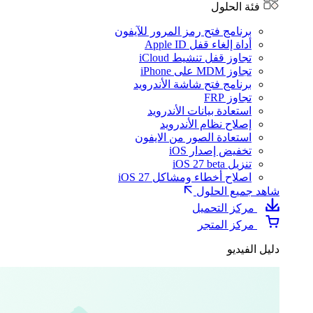
فئة الحلول
برنامج فتح رمز المرور للآيفون
أداة إلغاء قفل Apple ID
تجاوز قفل تنشيط iCloud
تجاوز MDM على iPhone
برنامج فتح شاشة الأندرويد
تجاوز FRP
استعادة بيانات الأندرويد
إصلاح نظام الأندرويد
استعادة الصور من الايفون
تخفيض إصدار iOS
تنزيل iOS 27 beta
اصلاح أخطاء ومشاكل iOS 27
شاهد جميع الحلول
مركز التحميل
مركز المتجر
دليل الفيديو