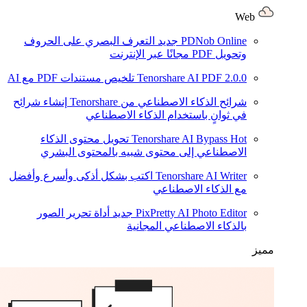
Web
PDNob Online
جديد
التعرف البصري على الحروف
وتحويل PDF مجانًا عبر الإنترنت
2.0.0
Tenorshare AI PDF
تلخيص مستندات PDF مع AI
شرائح الذكاء الاصطناعي من Tenorshare
إنشاء شرائح
في ثوانٍ باستخدام الذكاء الاصطناعي
Hot
Tenorshare AI Bypass
تحويل محتوى الذكاء
الاصطناعي إلى محتوى شبيه بالمحتوى البشري
Tenorshare AI Writer
اكتب بشكل أذكى وأسرع وأفضل
مع الذكاء الاصطناعي
PixPretty AI Photo Editor
جديد
أداة تحرير الصور
بالذكاء الاصطناعي المجانية
مميز