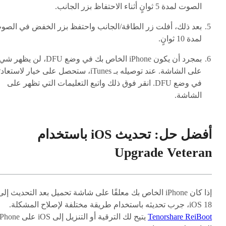
الصوت لمدة 5 ثوانٍ أثناء الاحتفاظ بزر الجانب.
بعد ذلك، أفلت زر الطاقة/الجانب واحتفظ بزر الخفض في الصو
لمدة 10 ثوانٍ.
بمجرد أن يكون iPhone الخاص بك في وضع DFU، لن يظه
على الشاشة. عند توصيله بـ iTunes، ستحصل على خيار لاستعا
في وضع DFU. انقر فوق ذلك واتبع التعليمات التي تظهر على
الشاشة.
أفضل حل: تحديث iOS باستخدام
Upgrade Veteran
إذا كان iPhone الخاص بك معلقًا على شاشة تحميل بعد التحديث إلى
iOS 18، جرب تحديثه باستخدام طريقة مختلفة لإصلاح المشكلة.
Tenorshare ReiBoot
يتيح لك الترقية أو التنزيل إلى iOS على e