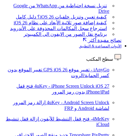
تنزيل نسخة احتياطية من WhatsApp من Google
Drive
كيفية تعيين وتنزيل خلفيات iOS 26؟ دليل كامل
كيفية إضافة صور ثلاثية الأبعاد على نظام iOS 26
استرجاع سجل المكالمات المحذوفة على الأندرويد
برنامج نقل الصور من الايفون الى الكمبيوتر
نصائح مفيدة أكثر
الأدوات المساعدة & التطبيق
سطح المكتب
iAnyGo - تغيير موقع GPS
iOS 26
تغيير الموقع بدون
كسر الحماية/الروت
iOS 27
4uKey - iPhone Screen Unlock
فتح قفل
iPhone/iPad بدون رمز المرور
4uKey - Android Screen Unlock
إزالة رمز المرور
لشاشة Android و FRP
4MeKey- فتح قفل التنشيط للآيفون
إزالة قفل تنشيط
iCloud
Tenorshare PixPretty
جديد
منقح الصور الاحترافي