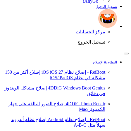
iAnyGo
تسجيل الدخول
مركز الحسابات
تسجيل الخروج
النظام & الإصلاح
ReiBoot - إصلاح نظام iOS
iOS 27
إصلاح أكثر من 150
مشكلة في نظام iOS/iPadOS
4DDiG Windows Boot Genius
إصلاح مشاكل الويندوز
في دقائق
4DDiG Photo Repair
إصلاح الصور التالفة على جهاز
الكمبيوتر/Mac
ReiBoot - إصلاح نظام Android
إصلاح نظام أندرويد
سهلاً مثل A-B-C