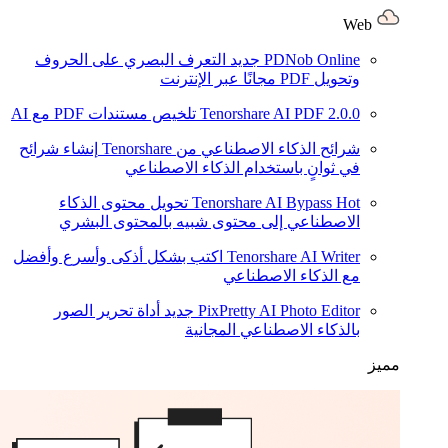
Web
PDNob Online
جديد
التعرف البصري على الحروف
وتحويل PDF مجانًا عبر الإنترنت
2.0.0
Tenorshare AI PDF
تلخيص مستندات PDF مع AI
شرائح الذكاء الاصطناعي من Tenorshare
إنشاء شرائح
في ثوانٍ باستخدام الذكاء الاصطناعي
Hot
Tenorshare AI Bypass
تحويل محتوى الذكاء
الاصطناعي إلى محتوى شبيه بالمحتوى البشري
Tenorshare AI Writer
اكتب بشكل أذكى وأسرع وأفضل
مع الذكاء الاصطناعي
PixPretty AI Photo Editor
جديد
أداة تحرير الصور
بالذكاء الاصطناعي المجانية
مميز