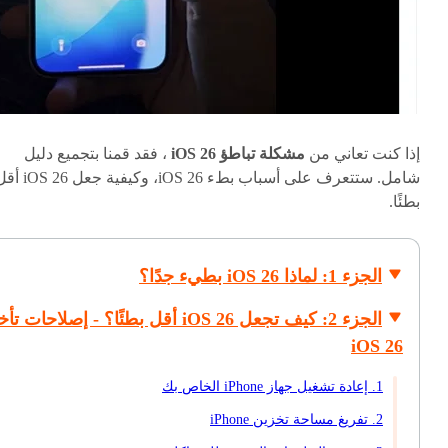
إذا كنت تعاني من
مشكلة تباطؤ iOS 26
، فقد قمنا بتجميع دليل
شامل. ستتعرف على أسباب بطء iOS 26، وكيفية جعل 
بطئًا.
الجزء 1: لماذا iOS 26 بطيء جدًا؟
الجزء 2: كيف تجعل iOS 26 أقل بطئًا؟ - إصلاحات ت
iOS 26
1. إعادة تشغيل جهاز iPhone الخاص بك
2. تفريغ مساحة تخزين iPhone