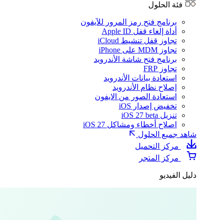
فئة الحلول
برنامج فتح رمز المرور للآيفون
أداة إلغاء قفل Apple ID
تجاوز قفل تنشيط iCloud
تجاوز MDM على iPhone
برنامج فتح شاشة الأندرويد
تجاوز FRP
استعادة بيانات الأندرويد
إصلاح نظام الأندرويد
استعادة الصور من الايفون
تخفيض إصدار iOS
تنزيل iOS 27 beta
اصلاح أخطاء ومشاكل iOS 27
شاهد جميع الحلول
مركز التحميل
مركز المتجر
دليل الفيديو