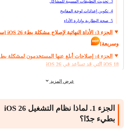
3. تحديث التطبيقات المسببة للمشاكل
4. تكوين إعدادات لوحة المفاتيح
5. صحة البطارية وإدارة الأداء
الجزء 3: الأداة النهائية لإ
وسريعة]
الجزء 4: إصلاحات أبلغ عنها المستخدمون لمشكلة بط
iOS 18 التي قد تساعد في iOS 26
الجزء 5: كيف تسرع iPhone مع iOS 26 ؟
عرض المزيد
الجزء 1. لماذا نظام التشغيل iOS 26
بطيء جدًا؟