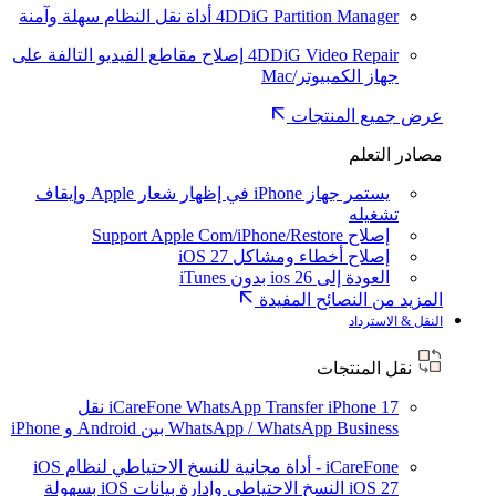
4DDiG Partition Manager
أداة نقل النظام سهلة وآمنة
4DDiG Video Repair
إصلاح مقاطع الفيديو التالفة على
جهاز الكمبيوتر/Mac
عرض جميع المنتجات
مصادر التعلم
يستمر جهاز iPhone في إظهار شعار Apple وإيقاف
تشغيله
إصلاح Support Apple Com/iPhone/Restore
إصلاح أخطاء ومشاكل iOS 27
العودة إلى ios 26 بدون iTunes
المزيد من النصائح المفيدة
النقل & الاسترداد
نقل المنتجات
iPhone 17
iCareFone WhatsApp Transfer
نقل
WhatsApp / WhatsApp Business بين Android و iPhone
iCareFone - أداة مجانية للنسخ الاحتياطي لنظام iOS
iOS 27
النسخ الاحتياطي وإدارة بيانات iOS بسهولة