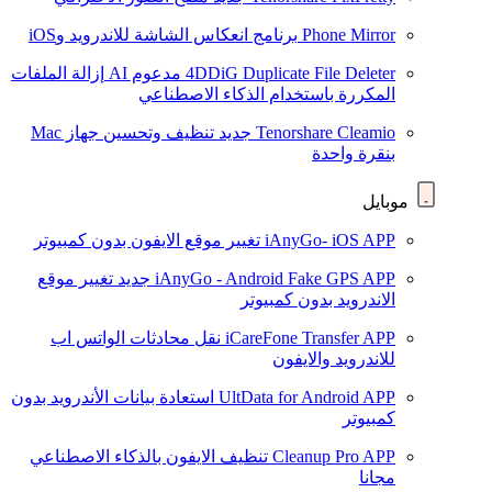
Phone Mirror
برنامج انعكاس الشاشة للاندرويد وiOS
4DDiG Duplicate File Deleter
مدعوم AI
إزالة الملفات
المكررة باستخدام الذكاء الاصطناعي
Tenorshare Cleamio
جديد
تنظيف وتحسين جهاز Mac
بنقرة واحدة
موبايل
iAnyGo- iOS APP
تغيير موقع الايفون بدون كمبيوتر
iAnyGo - Android Fake GPS APP
جديد
تغيير موقع
الاندرويد بدون كمبيوتر
iCareFone Transfer APP
نقل محادثات الواتس اب
للاندرويد والايفون
UltData for Android APP
استعادة بيانات الأندرويد بدون
كمبيوتر
Cleanup Pro APP
تنظيف الايفون بالذكاء الاصطناعي
مجانا