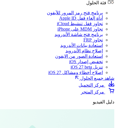
فئة الحلول
برنامج فتح رمز المرور للآيفون
أداة إلغاء قفل Apple ID
تجاوز قفل تنشيط iCloud
تجاوز MDM على iPhone
برنامج فتح شاشة الأندرويد
تجاوز FRP
استعادة بيانات الأندرويد
إصلاح نظام الأندرويد
استعادة الصور من الايفون
تخفيض إصدار iOS
تنزيل iOS 27 beta
اصلاح أخطاء ومشاكل iOS 27
شاهد جميع الحلول
مركز التحميل
مركز المتجر
دليل الفيديو