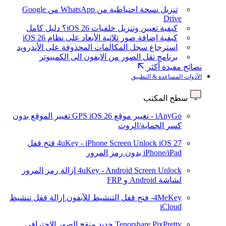
تنزيل نسخة احتياطية من WhatsApp من Google
Drive
كيفية تعيين وتنزيل خلفيات iOS 26؟ دليل كامل
كيفية إضافة صور ثلاثية الأبعاد على نظام iOS 26
استرجاع سجل المكالمات المحذوفة على الأندرويد
برنامج نقل الصور من الايفون الى الكمبيوتر
نصائح مفيدة أكثر
الأدوات المساعدة & التطبيق
سطح المكتب
iAnyGo - تغيير موقع GPS
iOS 26
تغيير الموقع بدون
كسر الحماية/الروت
iOS 27
4uKey - iPhone Screen Unlock
فتح قفل
iPhone/iPad بدون رمز المرور
4uKey - Android Screen Unlock
إزالة رمز المرور
لشاشة Android و FRP
4MeKey- فتح قفل التنشيط للآيفون
إزالة قفل تنشيط
iCloud
Tenorshare PixPretty
جديد
منقح الصور الاحترافي