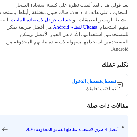
بعد قولي هذا ، لقد ألقيت نظرة على كيفية استعادة السجل
المحذوف على هاتف Android. هناك حلول مختلفة رأيناها. باستخدا
"نشاط الويب والتطبيقات" و
حساب جوجل لاستعادة البيانات
البع
منهم. استخدام
Ultdata لنظام Android
هي أفضل طريقة يمكن
للمستخدمين استخدامها. الأداة هي الخيار الأفضل ويمكن
للمستخدمين استخدامها بسهولة لاستعادة بياناتهم المحذوفة من
Android.
تكلم عقلك
تسجيل/تسجيل الدخول
ثم اكتب تعليقك
مقالات ذات صلة
أفضل 4 طرق لاستعادة مقاطع الفيديو المحذوفة 2026