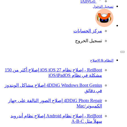
iAnyGo
تسجيل الدخول
مركز الحسابات
تسجيل الخروج
النظام & الإصلاح
ReiBoot - إصلاح نظام iOS
iOS 27
إصلاح أكثر من 150
مشكلة في نظام iOS/iPadOS
4DDiG Windows Boot Genius
إصلاح مشاكل الويندوز
في دقائق
4DDiG Photo Repair
إصلاح الصور التالفة على جهاز
الكمبيوتر/Mac
ReiBoot - إصلاح نظام Android
إصلاح نظام أندرويد
سهلاً مثل A-B-C