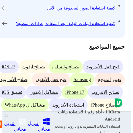
كيفية استعادة الصور المحذوفة من الآيباد
كيفية استعادة البيانات الهاتف بعد استعادة إعدادات المصنع؟
جميع المواضيع
iOS 27
فتح قفل الأندرويد
نصائح واتساب
نصائح آيفون
Samsung
تغيير الموقع
فتح قفل الآيفون
إصلاح الأندرويد
iPhone 17
نصائح الاندرويد
مشاكل الايفون
تطبيق iOS
إصلاح iPhone
استعادة الأندرويد
مشاكل ل WhatsApp
UltData - أداة رقم 1 لاستعادة بيانات
iPad
iOS 18
iOS 26
نقل
نصائح iCloud
Android
تنزيل
تنزيل
استعادة البيانات المفقودة بدون روت أو نسخة
مجاني
مجاني
استعادة البيانات
رؤى الذكاء الاصطناعي