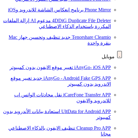
Phone Mirror
برنامج انعكاس الشاشة للاندرويد وiOS
4DDiG Duplicate File Deleter
مدعوم AI
إزالة الملفات
المكررة باستخدام الذكاء الاصطناعي
Tenorshare Cleamio
جديد
تنظيف وتحسين جهاز Mac
بنقرة واحدة
موبايل
iAnyGo- iOS APP
تغيير موقع الايفون بدون كمبيوتر
iAnyGo - Android Fake GPS APP
جديد
تغيير موقع
الاندرويد بدون كمبيوتر
iCareFone Transfer APP
نقل محادثات الواتس اب
للاندرويد والايفون
UltData for Android APP
استعادة بيانات الأندرويد بدون
كمبيوتر
Cleanup Pro APP
تنظيف الايفون بالذكاء الاصطناعي
مجانا