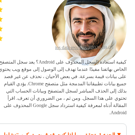
ios data recovery
2026-08-05 /
كيفية استعادة السجل المحذوف على Android؟ يعد سجل المتصف
الخاص بهاتفنا مفيدًا عندما نهدف إلى الوصول إلى موقع ويب يحتوي
على بيانات قيمة بسرعة. في بعض الأحيان ، نحذف عن غير قصد
جميع بيانات تطبيقاتنا المدمجة مثل متصفح Chrome. يؤدي القيام
بذلك إلى الحذف المباشر لسجل المتصفح وبيانات الحساب التي
تحتوي على هذا السجل. ومن ثم ، من الضروري أن تعرف. اقرأ
المقالة أدناه لمعرفة كيفية استرداد سجل Google المحذوف على
Android.