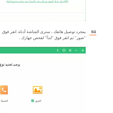
بمجرد توصيل هاتفك ، سترى الشاشة أدناه. انقر فوق
"صور" ثم انقر فوق "ابدأ" لفحص جهازك .