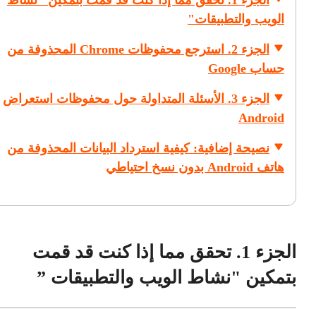
الجزء 1. تحقق مما إذا كنت قد قمت بتمكين "نشاط
الويب والتطبيقات"
الجزء 2. استرجع محفوظات Chrome المحذوفة من
حساب Google
الجزء 3. الأسئلة المتداولة حول محفوظات استعراض
Android
نصيحة إضافية: كيفية استرداد البيانات المحذوفة من
هاتف Android بدون نسخ احتياطي
الجزء 1. تحقق مما إذا كنت قد قمت
بتمكين "نشاط الويب والتطبيقات ”