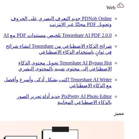
Web
PDNob Online
جديد
التعرف البصري على الحروف
وتحويل PDF مجانًا عبر الإنترنت
2.0.0
Tenorshare AI PDF
تلخيص مستندات PDF مع AI
شرائح الذكاء الاصطناعي من Tenorshare
إنشاء شرائح
في ثوانٍ باستخدام الذكاء الاصطناعي
Hot
Tenorshare AI Bypass
تحويل محتوى الذكاء
الاصطناعي إلى محتوى شبيه بالمحتوى البشري
Tenorshare AI Writer
اكتب بشكل أذكى وأسرع وأفضل
مع الذكاء الاصطناعي
PixPretty AI Photo Editor
جديد
أداة تحرير الصور
بالذكاء الاصطناعي المجانية
مميز