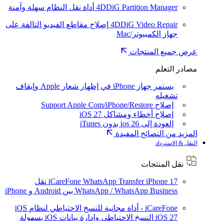
4DDiG Partition Manager
أداة نقل النظام سهلة وآمنة
4DDiG Video Repair
إصلاح مقاطع الفيديو التالفة على
جهاز الكمبيوتر/Mac
عرض جميع المنتجات
مصادر التعلم
يستمر جهاز iPhone في إظهار شعار Apple وإيقاف
تشغيله
إصلاح Support Apple Com/iPhone/Restore
إصلاح أخطاء ومشاكل iOS 27
العودة إلى ios 26 بدون iTunes
المزيد من النصائح المفيدة
النقل & الاسترداد
نقل المنتجات
iPhone 17
iCareFone WhatsApp Transfer
نقل
WhatsApp / WhatsApp Business بين Android و iPhone
iCareFone - أداة مجانية للنسخ الاحتياطي لنظام iOS
iOS 27
النسخ الاحتياطي وإدارة بيانات iOS بسهولة