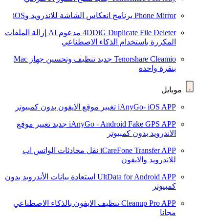
Phone Mirror
برنامج انعكاس الشاشة للاندرويد وiOS
4DDiG Duplicate File Deleter
مدعوم AI
إزالة الملفات
المكررة باستخدام الذكاء الاصطناعي
Tenorshare Cleamio
جديد
تنظيف وتحسين جهاز Mac
بنقرة واحدة
موبايل
iAnyGo- iOS APP
تغيير موقع الايفون بدون كمبيوتر
iAnyGo - Android Fake GPS APP
جديد
تغيير موقع
الاندرويد بدون كمبيوتر
iCareFone Transfer APP
نقل محادثات الواتس اب
للاندرويد والايفون
UltData for Android APP
استعادة بيانات الأندرويد بدون
كمبيوتر
Cleanup Pro APP
تنظيف الايفون بالذكاء الاصطناعي
مجانا