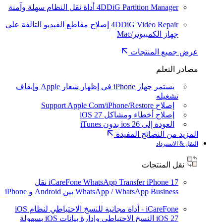
4DDiG Partition Manager
أداة نقل النظام سهلة وآمنة
4DDiG Video Repair
إصلاح مقاطع الفيديو التالفة على
جهاز الكمبيوتر/Mac
عرض جميع المنتجات
مصادر التعلم
يستمر جهاز iPhone في إظهار شعار Apple وإيقاف
تشغيله
إصلاح Support Apple Com/iPhone/Restore
إصلاح أخطاء ومشاكل iOS 27
العودة إلى ios 26 بدون iTunes
المزيد من النصائح المفيدة
النقل & الاسترداد
نقل المنتجات
iPhone 17
iCareFone WhatsApp Transfer
نقل
WhatsApp / WhatsApp Business بين Android و iPhone
iCareFone - أداة مجانية للنسخ الاحتياطي لنظام iOS
iOS 27
النسخ الاحتياطي وإدارة بيانات iOS بسهولة