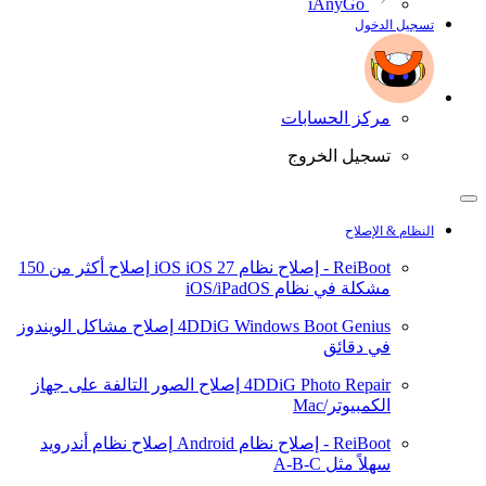
iAnyGo
تسجيل الدخول
مركز الحسابات
تسجيل الخروج
النظام & الإصلاح
ReiBoot - إصلاح نظام iOS
iOS 27
إصلاح أكثر من 150
مشكلة في نظام iOS/iPadOS
4DDiG Windows Boot Genius
إصلاح مشاكل الويندوز
في دقائق
4DDiG Photo Repair
إصلاح الصور التالفة على جهاز
الكمبيوتر/Mac
ReiBoot - إصلاح نظام Android
إصلاح نظام أندرويد
سهلاً مثل A-B-C