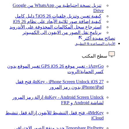
تنزيل نسخة احتياطية من WhatsApp من Google
Drive
كيفية تعيين وتنزيل خلفيات iOS 26؟ دليل كامل
كيفية إضافة صور ثلاثية الأبعاد على نظام iOS 26
استرجاع سجل المكالمات المحذوفة على الأندرويد
برنامج نقل الصور من الايفون الى الكمبيوتر
نصائح مفيدة أكثر
الأدوات المساعدة & التطبيق
سطح المكتب
iAnyGo - تغيير موقع GPS
iOS 26
تغيير الموقع بدون
كسر الحماية/الروت
iOS 27
4uKey - iPhone Screen Unlock
فتح قفل
iPhone/iPad بدون رمز المرور
4uKey - Android Screen Unlock
إزالة رمز المرور
لشاشة Android و FRP
4MeKey- فتح قفل التنشيط للآيفون
إزالة قفل تنشيط
iCloud
Tenorshare PixPretty
جديد
منقح الصور الاحترافي