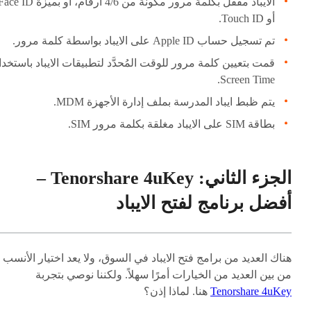
الايباد مقفل بكلمة مرور مكونة من 4/6 أرقام، أو بميزة e ID
أو Touch ID.
تم تسجيل حساب Apple ID على الايباد بواسطة كلمة مرور.
قمت بتعيين كلمة مرور للوقت المُحدَّد لتطبيقات الايباد باستخدا
Screen Time.
يتم ظبط ايباد المدرسة بملف إدارة الأجهزة MDM.
بطاقة SIM على الايباد مغلقة بكلمة مرور SIM.
الجزء الثاني: Tenorshare 4uKey –
أفضل برنامج لفتح الايباد
هناك العديد من برامج فتح الايباد في السوق، ولا يعد اختيار الأنسب
من بين العديد من الخيارات أمرًا سهلاً. ولكننا نوصي بتجربة
Tenorshare 4uKey
هنا. لماذا إذن؟