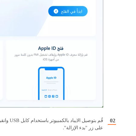
قُم بتوصيل الايباد بالكمبيوتر باستخدام كابل SB
على زر "بدء الإزالة".