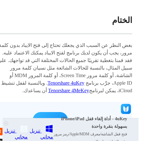
الختام
بغض النظر عن السبب الذي يجعلك تحتاج إلى فتح الايباد بدون كلمة
مرور، يجب أن يكون لديك برنامج لفتح الايباد يمكنك الاعتماد عليه.
فقد قمنا بتغطية تقريبًا جميع الحالات المختلفة التي قد تواجهك. عل
سبيل المثال، بالنسبة للحالات الشائعة مثل نسيان كلمة مرور
الشاشة، أو كلمة مرور Screen Time، أو كلمة المرور MDM أو
Apple ID، جرِّب برنامج
Tenorshare 4uKey
. وبالنسبة لقفل تنشيط
iCloud، يمكن لبرنامج
Tenorshare 4MeKey
أن يساعدك.
4uKey - أداة إلغاء قفل iPhone/iPad
بسهولة بنقرة واحدة
تنزيل
تنزيل
فتح قفل الشاشة/معرف Apple/MDM/رمز مرور
مجاني
مجاني
Tenorshare 4uKey - أفضل أداة لفت