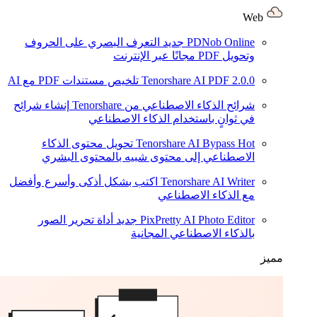
Web
PDNob Online
جديد
التعرف البصري على الحروف
وتحويل PDF مجانًا عبر الإنترنت
2.0.0
Tenorshare AI PDF
تلخيص مستندات PDF مع AI
شرائح الذكاء الاصطناعي من Tenorshare
إنشاء شرائح
في ثوانٍ باستخدام الذكاء الاصطناعي
Hot
Tenorshare AI Bypass
تحويل محتوى الذكاء
الاصطناعي إلى محتوى شبيه بالمحتوى البشري
Tenorshare AI Writer
اكتب بشكل أذكى وأسرع وأفضل
مع الذكاء الاصطناعي
PixPretty AI Photo Editor
جديد
أداة تحرير الصور
بالذكاء الاصطناعي المجانية
مميز