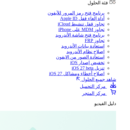
فئة الحلول
برنامج فتح رمز المرور للآيفون
أداة إلغاء قفل Apple ID
تجاوز قفل تنشيط iCloud
تجاوز MDM على iPhone
برنامج فتح شاشة الأندرويد
تجاوز FRP
استعادة بيانات الأندرويد
إصلاح نظام الأندرويد
استعادة الصور من الايفون
تخفيض إصدار iOS
تنزيل iOS 27 beta
اصلاح أخطاء ومشاكل iOS 27
شاهد جميع الحلول
مركز التحميل
مركز المتجر
دليل الفيديو