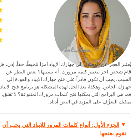
2026-08-05 /
مشاكل الآيباد
يُعتبر العجز عن الوصول إلى جهازك الايباد أمرًا مُحبطًا حقاً. إذن، هل
قام شخص آخر بتغيير كلمة مرورك، أم نسيتها؟ بغض النظر عن
السبب، يجب أن تكون قادراً على فتح جهازك الايباد والعودة إلى
جهازك الخاص. وهكذا، يعد الحل لهذه المشكلة هو برنامج فتح الايباد.
فما هي البرامج التي يمكنها فتح كلمات مرورك المتنوعة؟ لا تقلق،
يمكنك التعرُّف على المزيد في النص أدناه.
الجزء الأول: أنواع كلمات المرور للايباد التي يجب أن
تقوم بفتحها