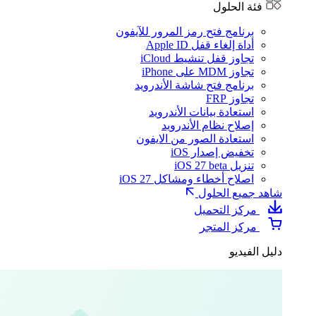
فئة الحلول
برنامج فتح رمز المرور للآيفون
أداة إلغاء قفل Apple ID
تجاوز قفل تنشيط iCloud
تجاوز MDM على iPhone
برنامج فتح شاشة الأندرويد
تجاوز FRP
استعادة بيانات الأندرويد
إصلاح نظام الأندرويد
استعادة الصور من الايفون
تخفيض إصدار iOS
تنزيل iOS 27 beta
اصلاح أخطاء ومشاكل iOS 27
شاهد جميع الحلول
مركز التحميل
مركز المتجر
دليل الفيديو