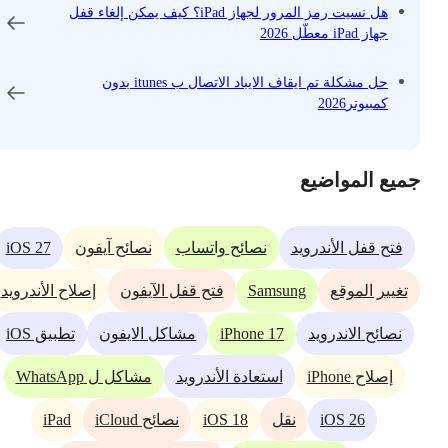
هل نسيت رمز المرور لجهاز iPad؟ كيف يمكن إلغاء قفل
جهاز iPad معطّل 2026
حل مشكلة تم ايقاف الايباد الاتصال ب itunes بدون
كمبيوتر2026
جميع المواضيع
iOS 27
فتح قفل الأندرويد
نصائح واتساب
نصائح آيفون
Samsung
تغيير الموقع
فتح قفل الآيفون
إصلاح الأندرويد
iPhone 17
نصائح الاندرويد
مشاكل الايفون
تطبيق iOS
إصلاح iPhone
استعادة الأندرويد
مشاكل ل WhatsApp
iPad
iOS 18
iOS 26
نقل
نصائح iCloud