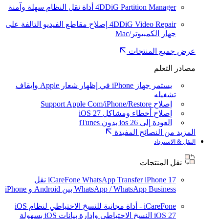
4DDiG Partition Manager
أداة نقل النظام سهلة وآمنة
4DDiG Video Repair
إصلاح مقاطع الفيديو التالفة على
جهاز الكمبيوتر/Mac
عرض جميع المنتجات
مصادر التعلم
يستمر جهاز iPhone في إظهار شعار Apple وإيقاف
تشغيله
إصلاح Support Apple Com/iPhone/Restore
إصلاح أخطاء ومشاكل iOS 27
العودة إلى ios 26 بدون iTunes
المزيد من النصائح المفيدة
النقل & الاسترداد
نقل المنتجات
iPhone 17
iCareFone WhatsApp Transfer
نقل
WhatsApp / WhatsApp Business بين Android و iPhone
iCareFone - أداة مجانية للنسخ الاحتياطي لنظام iOS
iOS 27
النسخ الاحتياطي وإدارة بيانات iOS بسهولة