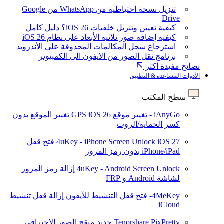
تنزيل نسخة احتياطية من WhatsApp من Google
Drive
كيفية تعيين وتنزيل خلفيات iOS 26؟ دليل كامل
كيفية إضافة صور ثلاثية الأبعاد على نظام iOS 26
استرجاع سجل المكالمات المحذوفة على الأندرويد
برنامج نقل الصور من الايفون الى الكمبيوتر
نصائح مفيدة أكثر
الأدوات المساعدة & التطبيق
سطح المكتب
iAnyGo - تغيير موقع GPS
iOS 26
تغيير الموقع بدون
كسر الحماية/الروت
iOS 27
4uKey - iPhone Screen Unlock
فتح قفل
iPhone/iPad بدون رمز المرور
4uKey - Android Screen Unlock
إزالة رمز المرور
لشاشة Android و FRP
4MeKey- فتح قفل التنشيط للآيفون
إزالة قفل تنشيط
iCloud
Tenorshare PixPretty
جديد
منقح الصور الاحترافي