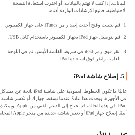
البيانات. إذا كنت لا تهتم بالبيانات، أو اخترت استعادة النسخة
الاحتياطية، فاتبع الإرشادات الواردة أدناه.
قم بتثبيت وفتح أحدث إصدار من iTunes على جهاز الكمبيوتر.
قم بتوصيل جهاز iPad بجهاز الكمبيوتر باستخدام كابل USB.
انقر فوق رمز iPad في شريط القائمة الأيسر، ثم في اللوحة
العامة، وانقر فوق استعادة iPad.
5. إصلاح شاشة iPad
غالبًا ما تكون الخطوط العمودية على شاشة iPad ناتجة عن مشاك
في الأجهزة. ويحدث هذا عادةً عندما تسقط جهازك أو تكسر شاشة
iPad. في هذه الحالة، قد تحتاج إلى الدعم الفني من Apple. ويمكن
أيضًا إصلاح جهاز iPad أو تغيير شاشة جديدة من متجر Apple المحلي.