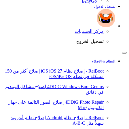
iAnyGo
تسجيل الدخول
مركز الحسابات
تسجيل الخروج
النظام & الإصلاح
ReiBoot - إصلاح نظام iOS
iOS 27
إصلاح أكثر من 150
مشكلة في نظام iOS/iPadOS
4DDiG Windows Boot Genius
إصلاح مشاكل الويندوز
في دقائق
4DDiG Photo Repair
إصلاح الصور التالفة على جهاز
الكمبيوتر/Mac
ReiBoot - إصلاح نظام Android
إصلاح نظام أندرويد
سهلاً مثل A-B-C