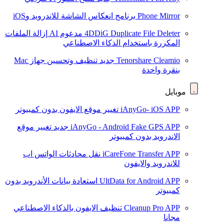
Phone Mirror
برنامج انعكاس الشاشة للاندرويد وiOS
4DDiG Duplicate File Deleter
مدعوم AI
إزالة الملفات
المكررة باستخدام الذكاء الاصطناعي
Tenorshare Cleamio
جديد
تنظيف وتحسين جهاز Mac
بنقرة واحدة
موبايل
iAnyGo- iOS APP
تغيير موقع الايفون بدون كمبيوتر
iAnyGo - Android Fake GPS APP
جديد
تغيير موقع
الاندرويد بدون كمبيوتر
iCareFone Transfer APP
نقل محادثات الواتس اب
للاندرويد والايفون
UltData for Android APP
استعادة بيانات الأندرويد بدون
كمبيوتر
Cleanup Pro APP
تنظيف الايفون بالذكاء الاصطناعي
مجانا