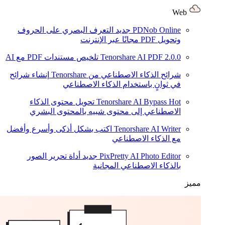
Web
PDNob Online
جديد
التعرف البصري على الحروف
وتحويل PDF مجانًا عبر الإنترنت
2.0.0
Tenorshare AI PDF
تلخيص مستندات PDF مع AI
شرائح الذكاء الاصطناعي من Tenorshare
إنشاء شرائح
في ثوانٍ باستخدام الذكاء الاصطناعي
Hot
Tenorshare AI Bypass
تحويل محتوى الذكاء
الاصطناعي إلى محتوى شبيه بالمحتوى البشري
Tenorshare AI Writer
اكتب بشكل أذكى وأسرع وأفضل
مع الذكاء الاصطناعي
PixPretty AI Photo Editor
جديد
أداة تحرير الصور
بالذكاء الاصطناعي المجانية
مميز