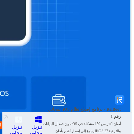
ReiBoot - برنامج إصلاح نظام iOS المجاني
رقم 1
أصلح أكثر من 150 مشكلة في iOS دون فقدان البيانات
تنزيل
تنزيل
والترقية iOS 27/الرجوع إلى إصدار أقدم بأمان
مجاني
مجاني