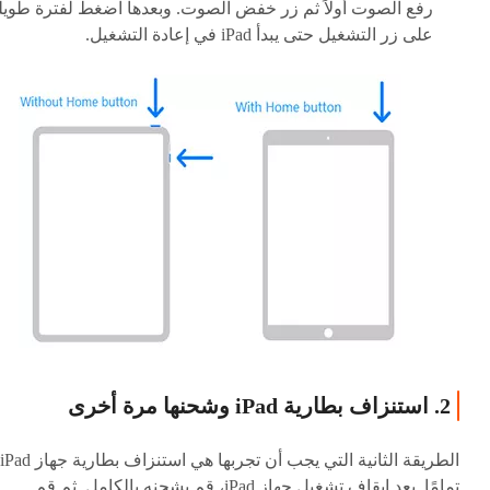
رفع الصوت أولاً ثم زر خفض الصوت. وبعدها اضغط لفترة طويل
على زر التشغيل حتى يبدأ iPad في إعادة التشغيل.
2. استنزاف بطارية iPad وشحنها مرة أخرى
الطريقة الثانية التي يجب أن تجربها هي استنزاف بطارية جهاز iPad
تمامًا. بعد إيقاف تشغيل جهاز iPad، قم بشحنه بالكامل. ثم قم