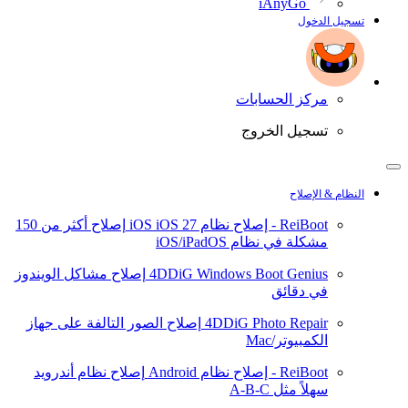
iAnyGo
تسجيل الدخول
مركز الحسابات
تسجيل الخروج
النظام & الإصلاح
ReiBoot - إصلاح نظام iOS
iOS 27
إصلاح أكثر من 150
مشكلة في نظام iOS/iPadOS
4DDiG Windows Boot Genius
إصلاح مشاكل الويندوز
في دقائق
4DDiG Photo Repair
إصلاح الصور التالفة على جهاز
الكمبيوتر/Mac
ReiBoot - إصلاح نظام Android
إصلاح نظام أندرويد
سهلاً مثل A-B-C