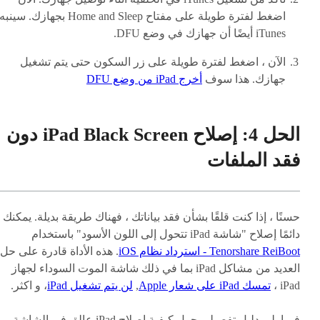
اضغط لفترة طويلة على مفتاح Home and Sleep بجهازك. سينبه
iTunes أيضًا أن جهازك في وضع DFU.
الآن ، اضغط لفترة طويلة على زر السكون حتى يتم تشغيل
جهازك. هذا سوف
أخرج iPad من وضع DFU
الحل 4: إصلاح iPad Black Screen دون
فقد الملفات
حسنًا ، إذا كنت قلقًا بشأن فقد بياناتك ، فهناك طريقة بديلة. يمكنك
دائمًا إصلاح "شاشة iPad تتحول إلى اللون الأسود" باستخدام
Tenorshare ReiBoot - استرداد نظام iOS
. هذه الأداة قادرة على حل
العديد من مشاكل iPad بما في ذلك شاشة الموت السوداء لجهاز
iPad ،
تمسك iPad على شعار Apple
,
لن يتم تشغيل iPad
، و اكثر.
فيما يلي دليل تفصيلي حول كيفية إصلاح iPad عالق في الشاشة