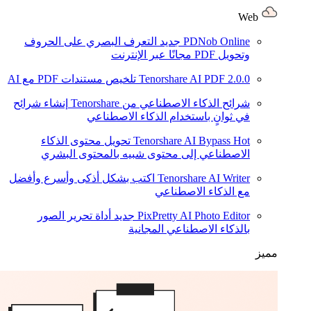
Web
PDNob Online
جديد
التعرف البصري على الحروف
وتحويل PDF مجانًا عبر الإنترنت
2.0.0
Tenorshare AI PDF
تلخيص مستندات PDF مع AI
شرائح الذكاء الاصطناعي من Tenorshare
إنشاء شرائح
في ثوانٍ باستخدام الذكاء الاصطناعي
Hot
Tenorshare AI Bypass
تحويل محتوى الذكاء
الاصطناعي إلى محتوى شبيه بالمحتوى البشري
Tenorshare AI Writer
اكتب بشكل أذكى وأسرع وأفضل
مع الذكاء الاصطناعي
PixPretty AI Photo Editor
جديد
أداة تحرير الصور
بالذكاء الاصطناعي المجانية
مميز