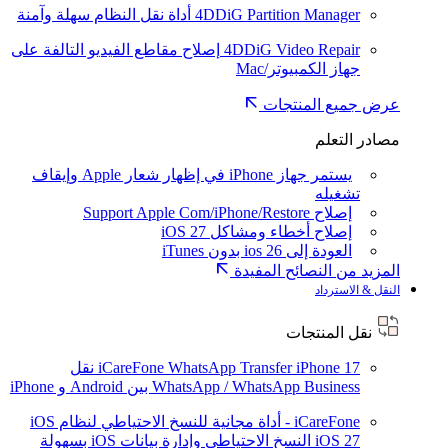
4DDiG Partition Manager
أداة نقل النظام سهلة وآمنة
4DDiG Video Repair
إصلاح مقاطع الفيديو التالفة على
جهاز الكمبيوتر/Mac
عرض جميع المنتجات
مصادر التعلم
يستمر جهاز iPhone في إظهار شعار Apple وإيقاف
تشغيله
إصلاح Support Apple Com/iPhone/Restore
إصلاح أخطاء ومشاكل iOS 27
العودة إلى ios 26 بدون iTunes
المزيد من النصائح المفيدة
النقل & الاسترداد
نقل المنتجات
iPhone 17
iCareFone WhatsApp Transfer
نقل
WhatsApp / WhatsApp Business بين Android و iPhone
iCareFone - أداة مجانية للنسخ الاحتياطي لنظام iOS
iOS 27
النسخ الاحتياطي وإدارة بيانات iOS بسهولة