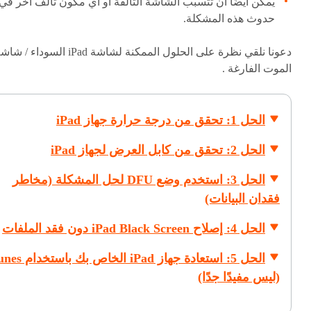
يمكن أيضًا أن تتسبب الشاشة التالفة أو أي مكون تالف آخر في
حدوث هذه المشكلة.
دعونا نلقي نظرة على الحلول الممكنة لشاشة iPad السوداء / 
الموت الفارغة .
الحل 1: تحقق من درجة حرارة جهاز iPad
الحل 2: تحقق من كابل العرض لجهاز iPad
الحل 3: استخدم وضع DFU لحل المشكلة (مخاطر
فقدان البيانات)
الحل 4: إصلاح iPad Black Screen دون فقد الملفات
الحل 5: استعادة جهاز iPad الخاص
(ليس مفيدًا جدًا)