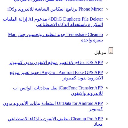
Phone Mirror
برنامج انعكاس الشاشة للاندرويد وiOS
4DDiG Duplicate File Deleter
مدعوم AI
إزالة الملفات
المكررة باستخدام الذكاء الاصطناعي
Tenorshare Cleamio
جديد
تنظيف وتحسين جهاز Mac
بنقرة واحدة
موبايل
iAnyGo- iOS APP
تغيير موقع الايفون بدون كمبيوتر
iAnyGo - Android Fake GPS APP
جديد
تغيير موقع
الاندرويد بدون كمبيوتر
iCareFone Transfer APP
نقل محادثات الواتس اب
للاندرويد والايفون
UltData for Android APP
استعادة بيانات الأندرويد بدون
كمبيوتر
Cleanup Pro APP
تنظيف الايفون بالذكاء الاصطناعي
مجانا