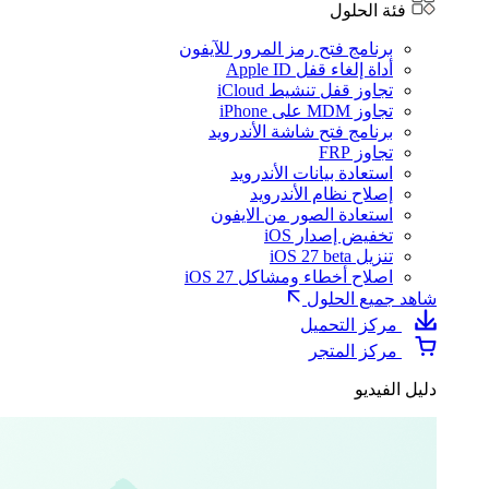
فئة الحلول
برنامج فتح رمز المرور للآيفون
أداة إلغاء قفل Apple ID
تجاوز قفل تنشيط iCloud
تجاوز MDM على iPhone
برنامج فتح شاشة الأندرويد
تجاوز FRP
استعادة بيانات الأندرويد
إصلاح نظام الأندرويد
استعادة الصور من الايفون
تخفيض إصدار iOS
تنزيل iOS 27 beta
اصلاح أخطاء ومشاكل iOS 27
شاهد جميع الحلول
مركز التحميل
مركز المتجر
دليل الفيديو