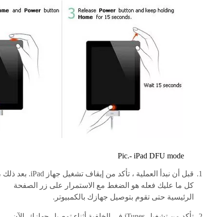
Pic.- iPad DFU mode
قبل أن نبدأ العملية ، تأكد من إيقاف تشغيل جهاز iPad. بعد ذلك
كل ما عليك فعله هو الضغط مع الاستمرار على زر الصفحة
الرئيسية حتى تقوم بتوصيل جهازك بالكمبيوتر.
تأكد من تشغيل iTunes في الخلفية أثناء توصيل جهازك. الآن