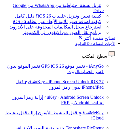
تنزيل نسخة احتياطية من WhatsApp من Google
Drive
كيفية تعيين وتنزيل خلفيات iOS 26؟ دليل كامل
كيفية إضافة صور ثلاثية الأبعاد على نظام iOS 26
استرجاع سجل المكالمات المحذوفة على الأندرويد
برنامج نقل الصور من الايفون الى الكمبيوتر
نصائح مفيدة أكثر
الأدوات المساعدة & التطبيق
سطح المكتب
iAnyGo - تغيير موقع GPS
iOS 26
تغيير الموقع بدون
كسر الحماية/الروت
iOS 27
4uKey - iPhone Screen Unlock
فتح قفل
iPhone/iPad بدون رمز المرور
4uKey - Android Screen Unlock
إزالة رمز المرور
لشاشة Android و FRP
4MeKey- فتح قفل التنشيط للآيفون
إزالة قفل تنشيط
iCloud
Tenorshare PixPretty
جديد
منقح الصور الاحترافي