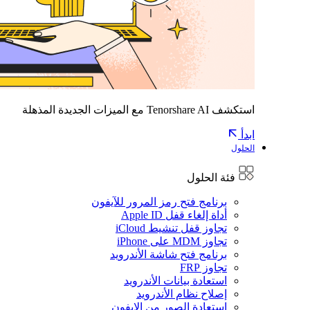
استكشف Tenorshare AI مع الميزات الجديدة المذهلة
ابدأ
الحلول
فئة الحلول
برنامج فتح رمز المرور للآيفون
أداة إلغاء قفل Apple ID
تجاوز قفل تنشيط iCloud
تجاوز MDM على iPhone
برنامج فتح شاشة الأندرويد
تجاوز FRP
استعادة بيانات الأندرويد
إصلاح نظام الأندرويد
استعادة الصور من الايفون