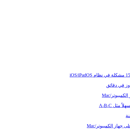
وز في دقائق
كمبيوتر/Mac
ً مثل A-B-C
نة
 جهاز الكمبيوتر/Mac