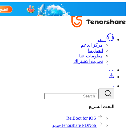
الدعم
مركز الدعم
اتصل بنا
معلومات عنا
تحديث الاشتراك
البحث السريع
ReiBoot for iOS
Tenorshare PDNob
جديد