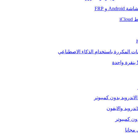
And و FRP
iCl
فات المكررة باستخدام الذكاء الاصطناعي
الاندرويد بدون كمبيوتر
ندرويد والايفون
دون كمبيوتر
 مجانا