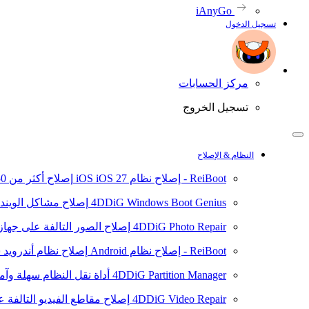
iAnyGo
تسجيل الدخول
مركز الحسابات
تسجيل الخروج
النظام & الإصلاح
ReiBoot - إصلاح نظام iOS
iOS 27
إصلاح أكثر من 150 مشكلة في نظام iOS/iPadOS
4DDiG Windows Boot Genius
إصلاح مشاكل الويند
4DDiG Photo Repair
إصلاح الصور التالفة على جهاز ال
ReiBoot - إصلاح نظام Android
إصلاح نظام أندرويد سهلا
4DDiG Partition Manager
أداة نقل النظام سهلة وآم
4DDiG Video Repair
إصلاح مقاطع الفيديو التالفة على