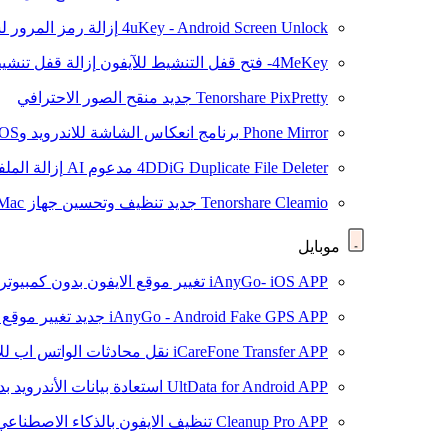
4uKey - Android Screen Unlock
إزالة رمز المرور لشاشة roid
4MeKey- فتح قفل التنشيط للآيفون
إزالة قفل تنشيط oud
Tenorshare PixPretty
جديد
منقح الصور الاحترافي
Phone Mirror
برنامج انعكاس الشاشة للاندرويد وiOS
4DDiG Duplicate File Deleter
مدعوم AI
إزالة المل
Tenorshare Cleamio
جديد
تنظيف وتحسين جهاز Mac بنقرة واحدة
موبايل
iAnyGo- iOS APP
تغيير موقع الايفون بدون كمبيوتر
iAnyGo - Android Fake GPS APP
جديد
تغيير موقع 
iCareFone Transfer APP
نقل محادثات الواتس اب للا
UltData for Android APP
استعادة بيانات الأندرويد ب
Cleanup Pro APP
تنظيف الايفون بالذكاء الاصطناعي