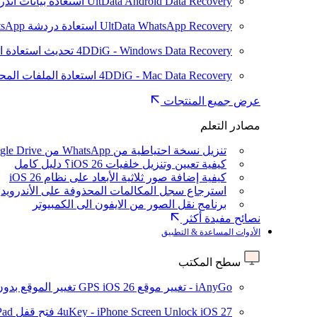
UltData Android Data Recovery
استعادة بيانات أند
UltData WhatsApp Recovery
استعادة دردشة WhatsApp على Android/iPhone
4DDiG - Windows Data Recovery
تحديث
استعادة ا
4DDiG - Mac Data Recovery
استعادة الملفات الم
عرض جميع المنتجات
مصادر التعلم
تنزيل نسخة احتياطية من WhatsApp من Google Drive
كيفية تعيين وتنزيل خلفيات iOS 26؟ دليل كامل
كيفية إضافة صور ثلاثية الأبعاد على نظام iOS 26
استرجاع سجل المكالمات المحذوفة على الأندرويد
برنامج نقل الصور من الايفون الى الكمبيوتر
نصائح مفيدة أكثر
الأدوات المساعدة & التطبيق
سطح المكتب
iAnyGo - تغيير موقع GPS
iOS 26
تغيير الموقع بدو
iOS 27
4uKey - iPhone Screen Unlock
فتح قفل iPhone/iPad بدون رمز المرور