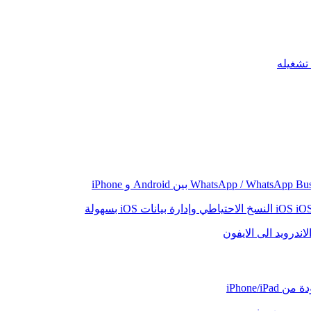
iO
النسخ الاحتياطي وإدارة بيانات iOS بسهولة
اندرويد الى الايفون
iPhone/iP