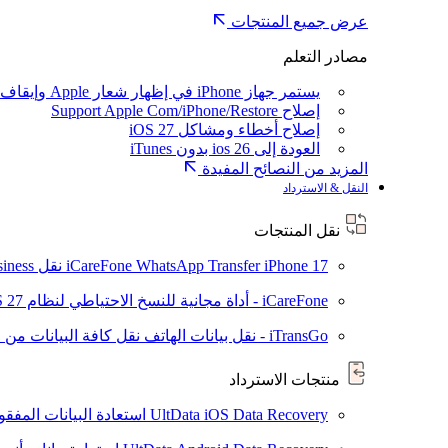
عرض جميع المنتجات
مصادر التعلم
يستمر جهاز iPhone في إظهار شعار Apple وإيقاف تشغيله
إصلاح Support Apple Com/iPhone/Restore
إصلاح أخطاء ومشاكل iOS 27
العودة إلى ios 26 بدون iTunes
المزيد من النصائح المفيدة
النقل & الاسترداد
نقل المنتجات
iPhone 17
iCareFone WhatsApp Transfer
نقل WhatsApp / WhatsApp Business بين Android و iPhone
iCareFone - أداة مجانية للنسخ الاحتياطي لنظام iOS
S 27
iTransGo - نقل بيانات الهاتف
نقل كافة البيانات من ال
منتجات الاسترداد
UltData iOS Data Recovery
استعادة البيانات المفقودة من ad