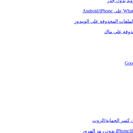
رويد بدون جذر
لملفات المحذوفة على الويندوز
حذوفة على ماك
ن كسر الحماية/الروت