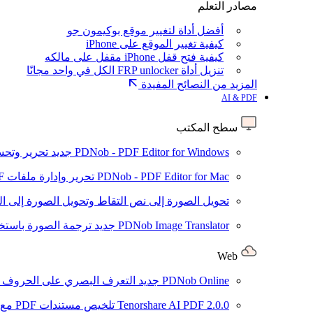
مصادر التعلم
أفضل أداة لتغيير موقع بوكيمون جو
كيفية تغيير الموقع على iPhone
كيفية فتح قفل iPhone مقفل على مالكه
تنزيل أداة FRP unlocker الكل في واحد مجانًا
المزيد من النصائح المفيدة
AI & PDF
سطح المكتب
PDNob - PDF Editor for Windows
جديد
تحرير وتحسين ملفات PDF باستخد
PDNob - PDF Editor for Mac
تحرير وإدارة ملفات PDF باستخدام الذكاء الاصطناعي على نظام macOS
تحويل الصورة إلى نص
التقاط وتحويل الصورة إلى ا
PDNob Image Translator
جديد
ترجمة الصورة باستخدام
Web
PDNob Online
جديد
التعرف البصري على الحروف وتحويل PDF مجانًا ع
2.0.0
Tenorshare AI PDF
تلخيص مستندات PDF مع AI