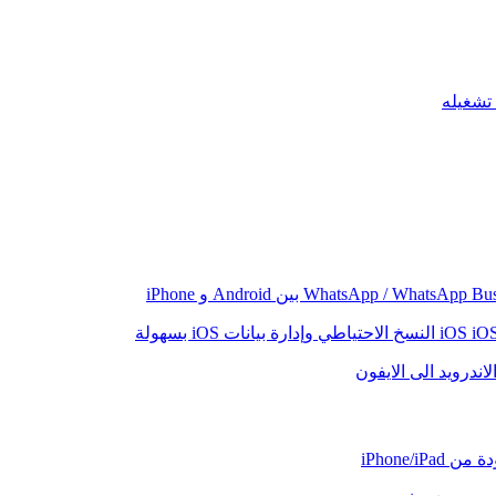
iO
النسخ الاحتياطي وإدارة بيانات iOS بسهولة
اندرويد الى الايفون
iPhone/iP