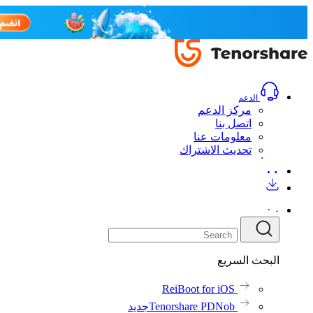
الدعم
مركز الدعم
اتصل بنا
معلومات عنا
تحديث الاشتراك
البحث السريع
ReiBoot for iOS
Tenorshare PDNob
جديد