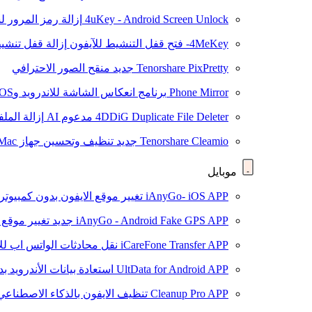
4uKey - Android Screen Unlock
إزالة رمز المرور لشاشة roid
4MeKey- فتح قفل التنشيط للآيفون
إزالة قفل تنشيط oud
Tenorshare PixPretty
جديد
منقح الصور الاحترافي
Phone Mirror
برنامج انعكاس الشاشة للاندرويد وiOS
4DDiG Duplicate File Deleter
مدعوم AI
إزالة المل
Tenorshare Cleamio
جديد
تنظيف وتحسين جهاز Mac بنقرة واحدة
موبايل
iAnyGo- iOS APP
تغيير موقع الايفون بدون كمبيوتر
iAnyGo - Android Fake GPS APP
جديد
تغيير موقع 
iCareFone Transfer APP
نقل محادثات الواتس اب للا
UltData for Android APP
استعادة بيانات الأندرويد ب
Cleanup Pro APP
تنظيف الايفون بالذكاء الاصطناعي