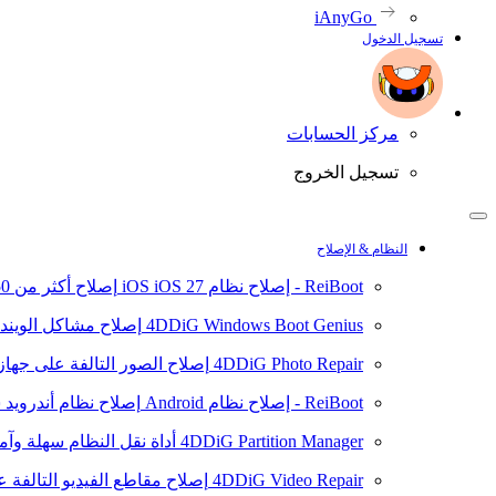
iAnyGo
تسجيل الدخول
مركز الحسابات
تسجيل الخروج
النظام & الإصلاح
ReiBoot - إصلاح نظام iOS
iOS 27
إصلاح أكثر من 150 مشكلة في نظام iOS/iPadOS
4DDiG Windows Boot Genius
إصلاح مشاكل الويند
4DDiG Photo Repair
إصلاح الصور التالفة على جهاز ال
ReiBoot - إصلاح نظام Android
إصلاح نظام أندرويد سهلا
4DDiG Partition Manager
أداة نقل النظام سهلة وآم
4DDiG Video Repair
إصلاح مقاطع الفيديو التالفة على