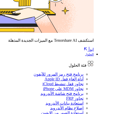
استكشف Tenorshare AI مع الميزات الجديدة المذهلة
ابدأ
الحلول
فئة الحلول
برنامج فتح رمز المرور للآيفون
أداة إلغاء قفل Apple ID
تجاوز قفل تنشيط iCloud
تجاوز MDM على iPhone
برنامج فتح شاشة الأندرويد
تجاوز FRP
استعادة بيانات الأندرويد
إصلاح نظام الأندرويد
استعادة الصور من الايفون