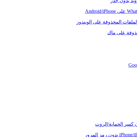
رويد بدون جذر
لملفات المحذوفة على الويندوز
حذوفة على ماك
ن كسر الحماية/الروت