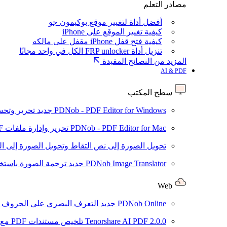
مصادر التعلم
أفضل أداة لتغيير موقع بوكيمون جو
كيفية تغيير الموقع على iPhone
كيفية فتح قفل iPhone مقفل على مالكه
تنزيل أداة FRP unlocker الكل في واحد مجانًا
المزيد من النصائح المفيدة
AI & PDF
سطح المكتب
PDNob - PDF Editor for Windows
جديد
تحرير وتحسين ملفات PDF باستخد
PDNob - PDF Editor for Mac
تحرير وإدارة ملفات PDF باستخدام الذكاء الاصطناعي على نظام macOS
تحويل الصورة إلى نص
التقاط وتحويل الصورة إلى ا
PDNob Image Translator
جديد
ترجمة الصورة باستخدام
Web
PDNob Online
جديد
التعرف البصري على الحروف وتحويل PDF مجانًا ع
2.0.0
Tenorshare AI PDF
تلخيص مستندات PDF مع AI