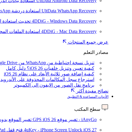
UltData Android Data Recovery
استعادة بيانات أند
UltData WhatsApp Recovery
استعادة دردشة WhatsApp على Android/iPhone
4DDiG - Windows Data Recovery
تحديث
استعادة ا
4DDiG - Mac Data Recovery
استعادة الملفات الم
عرض جميع المنتجات
مصادر التعلم
تنزيل نسخة احتياطية من WhatsApp من Google Drive
كيفية تعيين وتنزيل خلفيات iOS 26؟ دليل كامل
كيفية إضافة صور ثلاثية الأبعاد على نظام iOS 26
استرجاع سجل المكالمات المحذوفة على الأندرويد
برنامج نقل الصور من الايفون الى الكمبيوتر
نصائح مفيدة أكثر
الأدوات المساعدة & التطبيق
سطح المكتب
iAnyGo - تغيير موقع GPS
iOS 26
تغيير الموقع بدو
iOS 27
4uKey - iPhone Screen Unlock
فتح قفل iPhone/iPad بدون رمز المرور