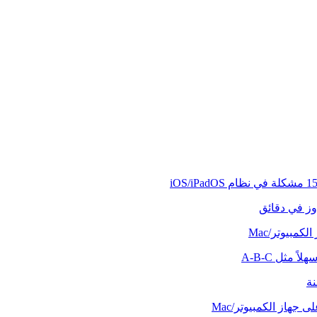
وز في دقائق
كمبيوتر/Mac
ً مثل A-B-C
نة
 جهاز الكمبيوتر/Mac