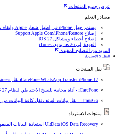
عرض جميع المنتجات
مصادر التعلم
يستمر جهاز iPhone في إظهار شعار Apple وإيقاف تشغيله
إصلاح Support Apple Com/iPhone/Restore
إصلاح أخطاء ومشاكل iOS 27
العودة إلى ios 26 بدون iTunes
المزيد من النصائح المفيدة
النقل & الاسترداد
نقل المنتجات
iPhone 17
iCareFone WhatsApp Transfer
نقل WhatsApp / WhatsApp Business بين Android و iPhone
iCareFone - أداة مجانية للنسخ الاحتياطي لنظام iOS
S 27
iTransGo - نقل بيانات الهاتف
نقل كافة البيانات من ال
منتجات الاسترداد
UltData iOS Data Recovery
استعادة البيانات المفقودة من ad