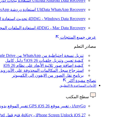
UltData Android Data Recovery
استعادة بيانات أند
UltData WhatsApp Recovery
استعادة دردشة WhatsApp على Android/iPhone
4DDiG - Windows Data Recovery
تحديث
استعادة ا
4DDiG - Mac Data Recovery
استعادة الملفات الم
عرض جميع المنتجات
مصادر التعلم
تنزيل نسخة احتياطية من WhatsApp من Google Drive
كيفية تعيين وتنزيل خلفيات iOS 26؟ دليل كامل
كيفية إضافة صور ثلاثية الأبعاد على نظام iOS 26
استرجاع سجل المكالمات المحذوفة على الأندرويد
برنامج نقل الصور من الايفون الى الكمبيوتر
نصائح مفيدة أكثر
الأدوات المساعدة & التطبيق
سطح المكتب
iAnyGo - تغيير موقع GPS
iOS 26
تغيير الموقع بدو
iOS 27
4uKey - iPhone Screen Unlock
فتح قفل iPhone/iPad بدون رمز المرور