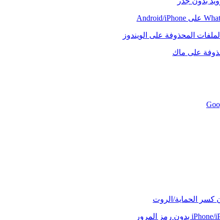
رويد بدون جذر
لملفات المحذوفة على الويندوز
حذوفة على ماك
ن كسر الحماية/الروت