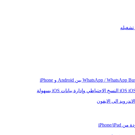
iO
النسخ الاحتياطي وإدارة بيانات iOS بسهولة
اندرويد الى الايفون
iPhone/iP