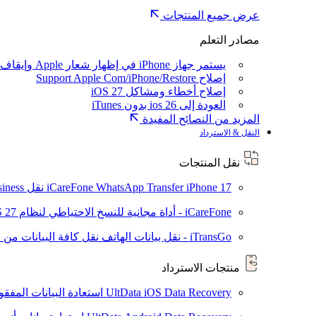
عرض جميع المنتجات
مصادر التعلم
يستمر جهاز iPhone في إظهار شعار Apple وإيقاف تشغيله
إصلاح Support Apple Com/iPhone/Restore
إصلاح أخطاء ومشاكل iOS 27
العودة إلى ios 26 بدون iTunes
المزيد من النصائح المفيدة
النقل & الاسترداد
نقل المنتجات
iPhone 17
iCareFone WhatsApp Transfer
نقل WhatsApp / WhatsApp Business بين Android و iPhone
iCareFone - أداة مجانية للنسخ الاحتياطي لنظام iOS
S 27
iTransGo - نقل بيانات الهاتف
نقل كافة البيانات من ال
منتجات الاسترداد
UltData iOS Data Recovery
استعادة البيانات المفقودة من ad