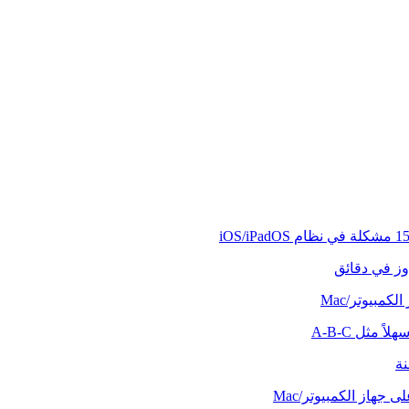
وز في دقائق
كمبيوتر/Mac
ً مثل A-B-C
نة
 جهاز الكمبيوتر/Mac