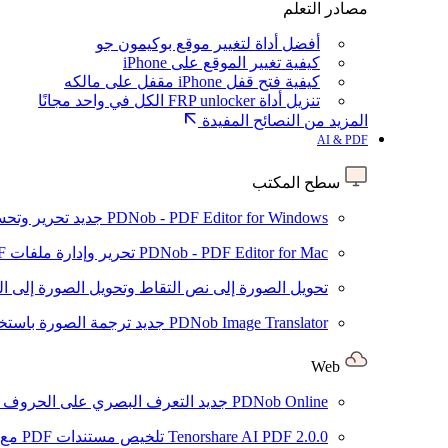
مصادر التعلم
أفضل أداة لتغيير موقع بوكيمون جو
كيفية تغيير الموقع على iPhone
كيفية فتح قفل iPhone مقفل على مالكه
تنزيل أداة FRP unlocker الكل في واحد مجانًا
المزيد من النصائح المفيدة
AI & PDF
سطح المكتب
PDNob - PDF Editor for Windows
جديد
تحرير وتحسين ملفات PDF باستخد
PDNob - PDF Editor for Mac
تحرير وإدارة ملفات PDF باستخدام الذكاء الاصطناعي على نظام macOS
تحويل الصورة إلى نص
التقاط وتحويل الصورة إلى ا
PDNob Image Translator
جديد
ترجمة الصورة باستخدام
Web
PDNob Online
جديد
التعرف البصري على الحروف وتحويل PDF مجانًا ع
2.0.0
Tenorshare AI PDF
تلخيص مستندات PDF مع AI