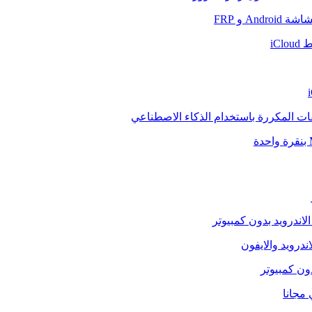
And و FRP
iCl
فات المكررة باستخدام الذكاء الاصطناعي
الاندرويد بدون كمبيوتر
ندرويد والايفون
دون كمبيوتر
 مجانا