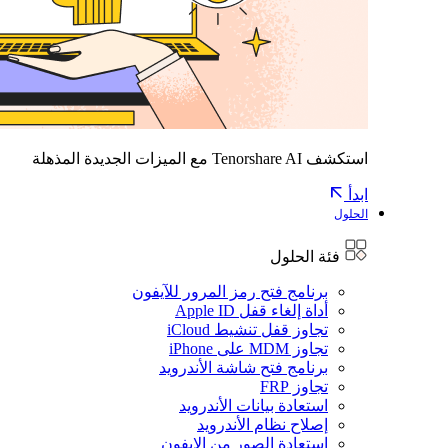
استكشف Tenorshare AI مع الميزات الجديدة المذهلة
ابدأ
الحلول
فئة الحلول
برنامج فتح رمز المرور للآيفون
أداة إلغاء قفل Apple ID
تجاوز قفل تنشيط iCloud
تجاوز MDM على iPhone
برنامج فتح شاشة الأندرويد
تجاوز FRP
استعادة بيانات الأندرويد
إصلاح نظام الأندرويد
استعادة الصور من الايفون