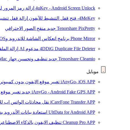
4uKey - Android Screen Unlock
إزالة رمز المرور لشاشة roid
4MeKey- فتح قفل التنشيط للآيفون
إزالة قفل تنشيط oud
Tenorshare PixPretty
جديد
منقح الصور الاحترافي
Phone Mirror
برنامج انعكاس الشاشة للاندرويد وiOS
4DDiG Duplicate File Deleter
مدعوم AI
إزالة المل
Tenorshare Cleamio
جديد
تنظيف وتحسين جهاز Mac بنقرة واحدة
موبايل
iAnyGo- iOS APP
تغيير موقع الايفون بدون كمبيوتر
iAnyGo - Android Fake GPS APP
جديد
تغيير موقع 
iCareFone Transfer APP
نقل محادثات الواتس اب للا
UltData for Android APP
استعادة بيانات الأندرويد ب
Cleanup Pro APP
تنظيف الايفون بالذكاء الاصطناعي