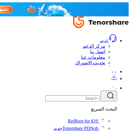
الدعم
مركز الدعم
اتصل بنا
معلومات عنا
تحديث الاشتراك
البحث السريع
ReiBoot for iOS
Tenorshare PDNob
جديد