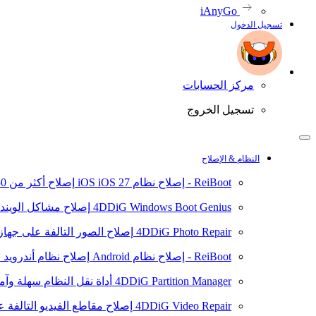
iAnyGo
تسجيل الدخول
مركز الحسابات
تسجيل الخروج
النظام & الإصلاح
ReiBoot - إصلاح نظام iOS
iOS 27
إصلاح أكثر من 150 مشكلة في نظام iOS/iPadOS
4DDiG Windows Boot Genius
إصلاح مشاكل الويند
4DDiG Photo Repair
إصلاح الصور التالفة على جهاز ال
ReiBoot - إصلاح نظام Android
إصلاح نظام أندرويد سهلا
4DDiG Partition Manager
أداة نقل النظام سهلة وآم
4DDiG Video Repair
إصلاح مقاطع الفيديو التالفة على