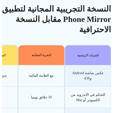
النسخة التجريبية المجانية لتطبيق
Phone Mirror مقابل النسخة
الاحترافية
التجربة المجانية
الميزات الرئيسية
النسخ
عكس شاشة Android
مع العلامة المائية
بدون 
وiOS
التحكم في الاندرويد من
10 دقائق يوميا
غي
الكمبيوتر أو Mac