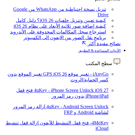
تنزيل نسخة احتياطية من WhatsApp من Google
Drive
كيفية تعيين وتنزيل خلفيات iOS 26؟ دليل كامل
كيفية إضافة صور ثلاثية الأبعاد على نظام iOS 26
استرجاع سجل المكالمات المحذوفة على الأندرويد
برنامج نقل الصور من الايفون الى الكمبيوتر
نصائح مفيدة أكثر
الأدوات المساعدة & التطبيق
سطح المكتب
iAnyGo - تغيير موقع GPS
iOS 26
تغيير الموقع بدون
كسر الحماية/الروت
iOS 27
4uKey - iPhone Screen Unlock
فتح قفل
iPhone/iPad بدون رمز المرور
4uKey - Android Screen Unlock
إزالة رمز المرور
لشاشة Android و FRP
4MeKey- فتح قفل التنشيط للآيفون
إزالة قفل تنشيط
iCloud