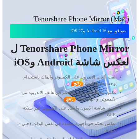
Tenorshare Phone Mirror
(Mac)
متوافق مع Android 16 وiOS 27
Tenorshare Phone Mirror ل
لعكس شاشة Android وiOS
العب ألعاب الاندرويد على الكمبيوتر والماك باستخدام
لوحة مفاتيح اللعبة.
رائج
عكس شاشة الاندرويد والتحكم في هاتف الاندرويد من
الكمبيوتر أو جهاز Mac.
رائج
عرض شاشة الايفون والايباد على الكمبيوتر عبر شبكة
Wi-Fi.
اعكس تحكم في أجهزة متعددة في نفس الوقت (حتى 5
أجهزة).