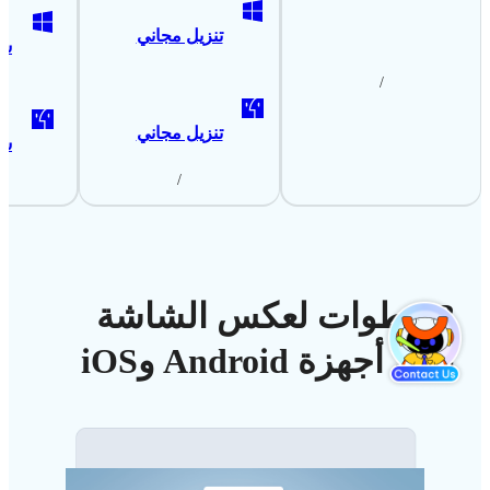
تنزيل مجاني
شر
/
تنزيل مجاني
شر
/
3 خطوات لعكس الشاشة
على أجهزة Android وiOS