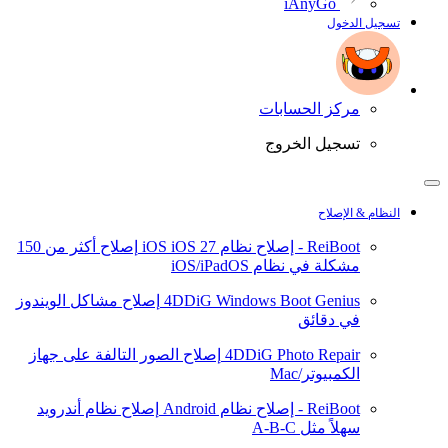
iAnyGo
تسجيل الدخول
مركز الحسابات
تسجيل الخروج
النظام & الإصلاح
ReiBoot - إصلاح نظام iOS
iOS 27
إصلاح أكثر من 150
مشكلة في نظام iOS/iPadOS
4DDiG Windows Boot Genius
إصلاح مشاكل الويندوز
في دقائق
4DDiG Photo Repair
إصلاح الصور التالفة على جهاز
الكمبيوتر/Mac
ReiBoot - إصلاح نظام Android
إصلاح نظام أندرويد
سهلاً مثل A-B-C