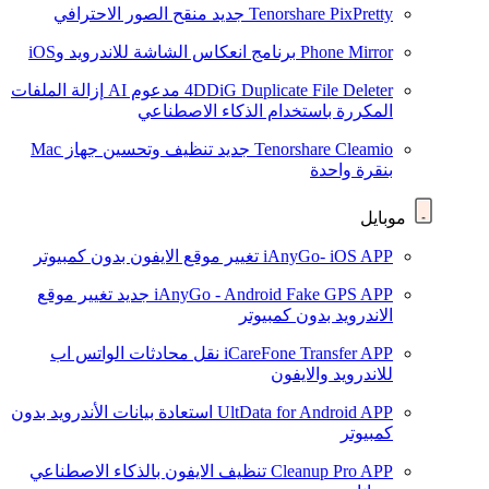
Tenorshare PixPretty
جديد
منقح الصور الاحترافي
Phone Mirror
برنامج انعكاس الشاشة للاندرويد وiOS
4DDiG Duplicate File Deleter
مدعوم AI
إزالة الملفات
المكررة باستخدام الذكاء الاصطناعي
Tenorshare Cleamio
جديد
تنظيف وتحسين جهاز Mac
بنقرة واحدة
موبايل
iAnyGo- iOS APP
تغيير موقع الايفون بدون كمبيوتر
iAnyGo - Android Fake GPS APP
جديد
تغيير موقع
الاندرويد بدون كمبيوتر
iCareFone Transfer APP
نقل محادثات الواتس اب
للاندرويد والايفون
UltData for Android APP
استعادة بيانات الأندرويد بدون
كمبيوتر
Cleanup Pro APP
تنظيف الايفون بالذكاء الاصطناعي