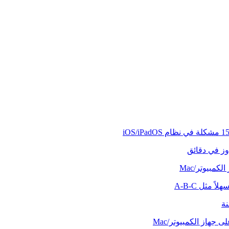
وز في دقائق
كمبيوتر/Mac
ً مثل A-B-C
نة
 جهاز الكمبيوتر/Mac