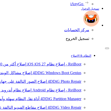
iAnyGo
تسجيل الدخول
مركز الحسابات
تسجيل الخروج
النظام & الإصلاح
ReiBoot - إصلاح نظام iOS
iOS 27
إصلاح أكثر من 150 مشكلة في نظام iOS/iPadOS
4DDiG Windows Boot Genius
إصلاح مشاكل الويند
4DDiG Photo Repair
إصلاح الصور التالفة على جهاز ال
ReiBoot - إصلاح نظام Android
إصلاح نظام أندرويد سهلا
4DDiG Partition Manager
أداة نقل النظام سهلة وآم
4DDiG Video Repair
إصلاح مقاطع الفيديو التالفة على