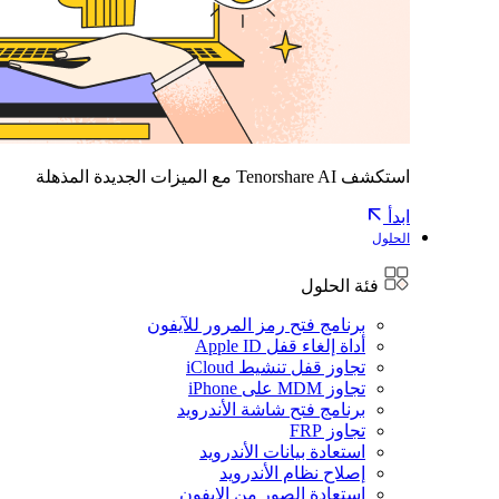
استكشف Tenorshare AI مع الميزات الجديدة المذهلة
ابدأ
الحلول
فئة الحلول
برنامج فتح رمز المرور للآيفون
أداة إلغاء قفل Apple ID
تجاوز قفل تنشيط iCloud
تجاوز MDM على iPhone
برنامج فتح شاشة الأندرويد
تجاوز FRP
استعادة بيانات الأندرويد
إصلاح نظام الأندرويد
استعادة الصور من الايفون