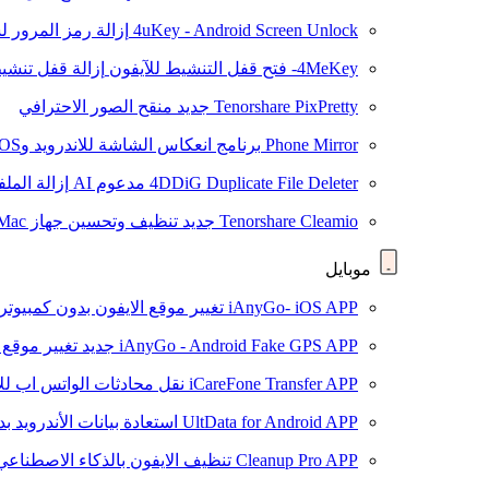
4uKey - Android Screen Unlock
إزالة رمز المرور لشاشة roid
4MeKey- فتح قفل التنشيط للآيفون
إزالة قفل تنشيط oud
Tenorshare PixPretty
جديد
منقح الصور الاحترافي
Phone Mirror
برنامج انعكاس الشاشة للاندرويد وiOS
4DDiG Duplicate File Deleter
مدعوم AI
إزالة المل
Tenorshare Cleamio
جديد
تنظيف وتحسين جهاز Mac بنقرة واحدة
موبايل
iAnyGo- iOS APP
تغيير موقع الايفون بدون كمبيوتر
iAnyGo - Android Fake GPS APP
جديد
تغيير موقع 
iCareFone Transfer APP
نقل محادثات الواتس اب للا
UltData for Android APP
استعادة بيانات الأندرويد ب
Cleanup Pro APP
تنظيف الايفون بالذكاء الاصطناعي