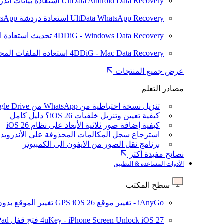
UltData Android Data Recovery
استعادة بيانات أند
UltData WhatsApp Recovery
استعادة دردشة WhatsApp على Android/iPhone
4DDiG - Windows Data Recovery
تحديث
استعادة ا
4DDiG - Mac Data Recovery
استعادة الملفات الم
عرض جميع المنتجات
مصادر التعلم
تنزيل نسخة احتياطية من WhatsApp من Google Drive
كيفية تعيين وتنزيل خلفيات iOS 26؟ دليل كامل
كيفية إضافة صور ثلاثية الأبعاد على نظام iOS 26
استرجاع سجل المكالمات المحذوفة على الأندرويد
برنامج نقل الصور من الايفون الى الكمبيوتر
نصائح مفيدة أكثر
الأدوات المساعدة & التطبيق
سطح المكتب
iAnyGo - تغيير موقع GPS
iOS 26
تغيير الموقع بدو
iOS 27
4uKey - iPhone Screen Unlock
فتح قفل iPhone/iPad بدون رمز المرور