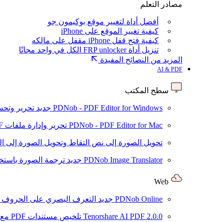
مصادر التعلم
أفضل أداة لتغيير موقع بوكيمون جو
كيفية تغيير الموقع على iPhone
كيفية فتح قفل iPhone مقفل على مالكه
تنزيل أداة FRP unlocker الكل في واحد مجانًا
المزيد من النصائح المفيدة
AI & PDF
سطح المكتب
PDNob - PDF Editor for Windows
جديد
تحرير وتحسين ملفات PDF باستخد
PDNob - PDF Editor for Mac
تحرير وإدارة ملفات PDF باستخدام الذكاء الاصطناعي على نظام macOS
تحويل الصورة إلى نص
التقاط وتحويل الصورة إلى ا
PDNob Image Translator
جديد
ترجمة الصورة باستخدام
Web
PDNob Online
جديد
التعرف البصري على الحروف وتحويل PDF مجانًا ع
2.0.0
Tenorshare AI PDF
تلخيص مستندات PDF مع AI