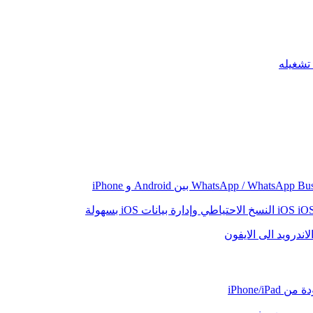
iO
النسخ الاحتياطي وإدارة بيانات iOS بسهولة
اندرويد الى الايفون
iPhone/iP