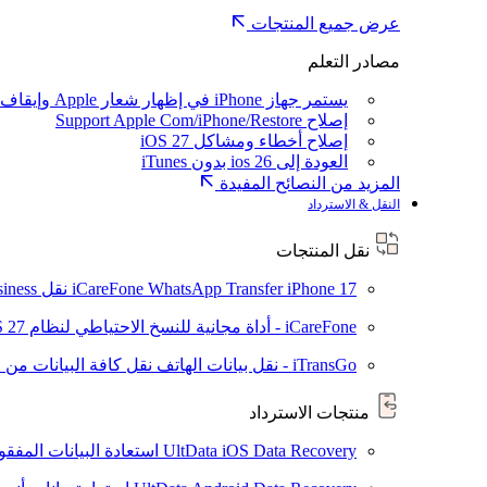
عرض جميع المنتجات
مصادر التعلم
يستمر جهاز iPhone في إظهار شعار Apple وإيقاف تشغيله
إصلاح Support Apple Com/iPhone/Restore
إصلاح أخطاء ومشاكل iOS 27
العودة إلى ios 26 بدون iTunes
المزيد من النصائح المفيدة
النقل & الاسترداد
نقل المنتجات
iPhone 17
iCareFone WhatsApp Transfer
نقل WhatsApp / WhatsApp Business بين Android و iPhone
iCareFone - أداة مجانية للنسخ الاحتياطي لنظام iOS
S 27
iTransGo - نقل بيانات الهاتف
نقل كافة البيانات من ال
منتجات الاسترداد
UltData iOS Data Recovery
استعادة البيانات المفقودة من ad