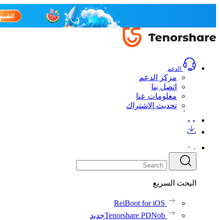
الدعم
مركز الدعم
اتصل بنا
معلومات عنا
تحديث الاشتراك
البحث السريع
ReiBoot for iOS
Tenorshare PDNob
جديد