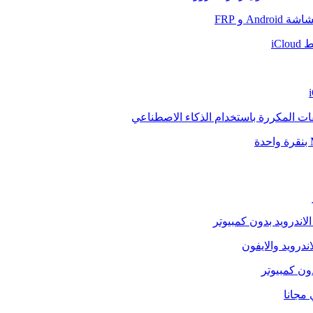
And و FRP
iCl
فات المكررة باستخدام الذكاء الاصطناعي
الاندرويد بدون كمبيوتر
ندرويد والايفون
دون كمبيوتر
 مجانا