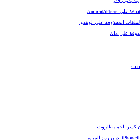
رويد بدون جذر
لملفات المحذوفة على الويندوز
حذوفة على ماك
ن كسر الحماية/الروت