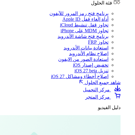
فئة الحلول
برنامج فتح رمز المرور للآيفون
أداة إلغاء قفل Apple ID
تجاوز قفل تنشيط iCloud
تجاوز MDM على iPhone
برنامج فتح شاشة الأندرويد
تجاوز FRP
استعادة بيانات الأندرويد
إصلاح نظام الأندرويد
استعادة الصور من الايفون
تخفيض إصدار iOS
تنزيل iOS 27 beta
اصلاح أخطاء ومشاكل iOS 27
شاهد جميع الحلول
مركز التحميل
مركز المتجر
دليل الفيديو