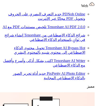
Web
PDNob Online
جديد
التعرف البصري على الحروف
وتحويل PDF مجانًا عبر الإنترنت
2.0.0
Tenorshare AI PDF
تلخيص مستندات PDF مع AI
شرائح الذكاء الاصطناعي من Tenorshare
إنشاء شرائح
في ثوانٍ باستخدام الذكاء الاصطناعي
Hot
Tenorshare AI Bypass
تحويل محتوى الذكاء
الاصطناعي إلى محتوى شبيه بالمحتوى البشري
Tenorshare AI Writer
اكتب بشكل أذكى وأسرع وأفضل
مع الذكاء الاصطناعي
PixPretty AI Photo Editor
جديد
أداة تحرير الصور
بالذكاء الاصطناعي المجانية
مميز