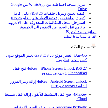
تنزيل نسخة احتياطية من WhatsApp من Google
Drive
كيفية تعيين وتنزيل خلفيات iOS 26؟ دليل كامل
كيفية إضافة صور ثلاثية الأبعاد على نظام iOS 26
استرجاع سجل المكالمات المحذوفة على الأندرويد
برنامج نقل الصور من الايفون الى الكمبيوتر
نصائح مفيدة أكثر
الأدوات المساعدة & التطبيق
سطح المكتب
iAnyGo - تغيير موقع GPS
iOS 26
تغيير الموقع بدون
كسر الحماية/الروت
iOS 27
4uKey - iPhone Screen Unlock
فتح قفل
iPhone/iPad بدون رمز المرور
4uKey - Android Screen Unlock
إزالة رمز المرور
لشاشة Android و FRP
4MeKey- فتح قفل التنشيط للآيفون
إزالة قفل تنشيط
iCloud
Tenorshare PixPretty
جديد
منقح الصور الاحترافي