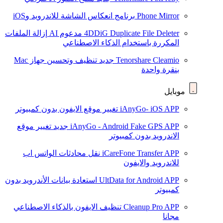
Phone Mirror
برنامج انعكاس الشاشة للاندرويد وiOS
4DDiG Duplicate File Deleter
مدعوم AI
إزالة الملفات
المكررة باستخدام الذكاء الاصطناعي
Tenorshare Cleamio
جديد
تنظيف وتحسين جهاز Mac
بنقرة واحدة
موبايل
iAnyGo- iOS APP
تغيير موقع الايفون بدون كمبيوتر
iAnyGo - Android Fake GPS APP
جديد
تغيير موقع
الاندرويد بدون كمبيوتر
iCareFone Transfer APP
نقل محادثات الواتس اب
للاندرويد والايفون
UltData for Android APP
استعادة بيانات الأندرويد بدون
كمبيوتر
Cleanup Pro APP
تنظيف الايفون بالذكاء الاصطناعي
مجانا