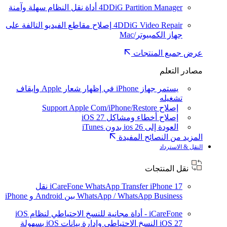
4DDiG Partition Manager
أداة نقل النظام سهلة وآمنة
4DDiG Video Repair
إصلاح مقاطع الفيديو التالفة على
جهاز الكمبيوتر/Mac
عرض جميع المنتجات
مصادر التعلم
يستمر جهاز iPhone في إظهار شعار Apple وإيقاف
تشغيله
إصلاح Support Apple Com/iPhone/Restore
إصلاح أخطاء ومشاكل iOS 27
العودة إلى ios 26 بدون iTunes
المزيد من النصائح المفيدة
النقل & الاسترداد
نقل المنتجات
iPhone 17
iCareFone WhatsApp Transfer
نقل
WhatsApp / WhatsApp Business بين Android و iPhone
iCareFone - أداة مجانية للنسخ الاحتياطي لنظام iOS
iOS 27
النسخ الاحتياطي وإدارة بيانات iOS بسهولة