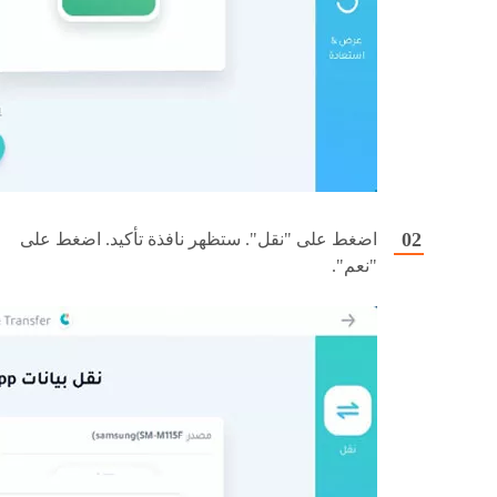
اضغط على "نقل". ستظهر نافذة تأكيد. اضغط على
"نعم".