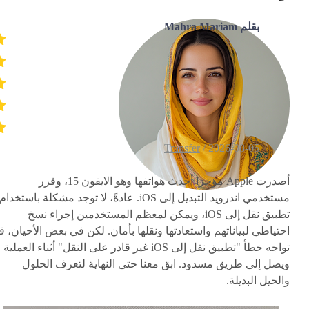
بقلم Mahra Mariam
Transfer
2026-08-05 /
أصدرت Apple مؤخرًا أحدث هواتفها وهو الايفون 15، وقرر
مستخدمي اندرويد التبديل إلى iOS. عادةً، لا توجد مشكلة باستخدام
تطبيق نقل إلى iOS، ويمكن لمعظم المستخدمين إجراء نسخ
احتياطي لبياناتهم واستعادتها ونقلها بأمان. لكن في بعض الأحيان، ق
تواجه خطأ "تطبيق نقل إلى iOS غير قادر على النقل" أثناء العملية
ويصل إلى طريق مسدود. ابق معنا حتى النهاية لتعرف الحلول
والحيل البديلة.