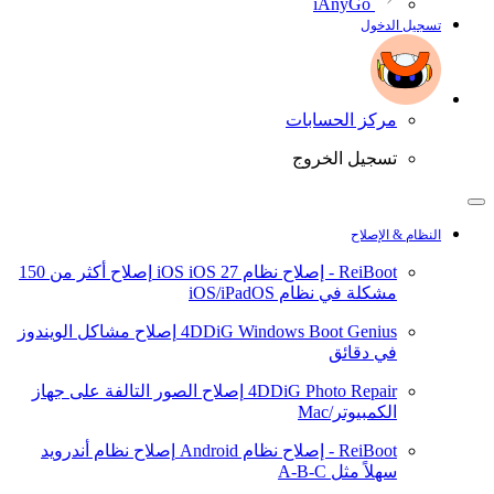
iAnyGo
تسجيل الدخول
مركز الحسابات
تسجيل الخروج
النظام & الإصلاح
ReiBoot - إصلاح نظام iOS
iOS 27
إصلاح أكثر من 150
مشكلة في نظام iOS/iPadOS
4DDiG Windows Boot Genius
إصلاح مشاكل الويندوز
في دقائق
4DDiG Photo Repair
إصلاح الصور التالفة على جهاز
الكمبيوتر/Mac
ReiBoot - إصلاح نظام Android
إصلاح نظام أندرويد
سهلاً مثل A-B-C